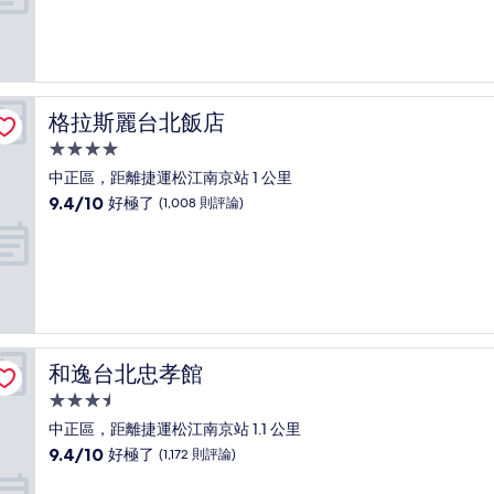
分
10
分，
太
棒
了，
格拉斯麗台北飯店
格拉斯麗台北飯店
(1,005
則
4.0
評
星
中正區，距離捷運松江南京站 1 公里
論)
級
9.4
9.4/10
好極了
(1,008 則評論)
住
分，
滿
宿
分
10
分，
好
極
了，
和逸台北忠孝館
和逸台北忠孝館
(1,008
則
3.5
評
星
中正區，距離捷運松江南京站 1.1 公里
論)
級
9.4
9.4/10
好極了
(1,172 則評論)
住
分，
滿