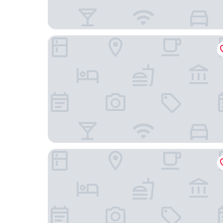
美侖商旅
寒居酒店