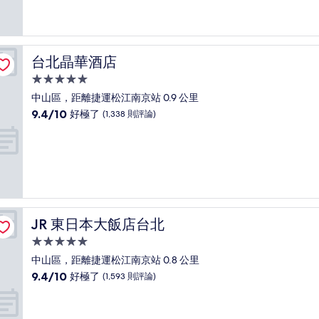
10
分，
好
極
了，
台北晶華酒店
台北晶華酒店
(1,000
則
5.0
評
星
中山區，距離捷運松江南京站 0.9 公里
論)
級
9.4
9.4/10
好極了
(1,338 則評論)
住
分，
滿
宿
分
10
分，
好
極
了，
JR 東日本大飯店台北
JR 東日本大飯店台北
(1,338
則
5.0
評
星
中山區，距離捷運松江南京站 0.8 公里
論)
級
9.4
9.4/10
好極了
(1,593 則評論)
住
分，
滿
宿
分