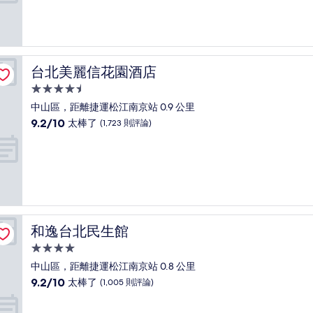
分
10
分，
好
極
了，
台北美麗信花園酒店
台北美麗信花園酒店
(878
則
4.5
評
星
中山區，距離捷運松江南京站 0.9 公里
論)
級
9.2
9.2/10
太棒了
(1,723 則評論)
住
分，
滿
宿
分
10
分，
太
棒
了，
和逸台北民生館
和逸台北民生館
(1,723
則
4.0
評
星
中山區，距離捷運松江南京站 0.8 公里
論)
級
9.2
9.2/10
太棒了
(1,005 則評論)
住
分，
滿
宿