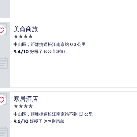
10
分，
好
極
了，
美侖商旅
美侖商旅
(1,593
則
4.0
評
星
中山區，距離捷運松江南京站 0.3 公里
論)
級
9.4
9.4/10
好極了
(653 則評論)
住
分，
滿
宿
分
10
分，
好
極
了，
寒居酒店
寒居酒店
(653
則
4.0
評
星
中山區，距離捷運松江南京站不到 0.1 公里
論)
級
9.6
9.6/10
好極了
(878 則評論)
住
分，
滿
宿