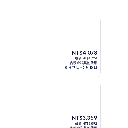
現
NT$4,073
在
總價 NT$4,704
價
含稅金和其他費用
格
8 月 17 日 - 8 月 18 日
為
NT$4,073
現
NT$3,369
在
總價 NT$3,892
價