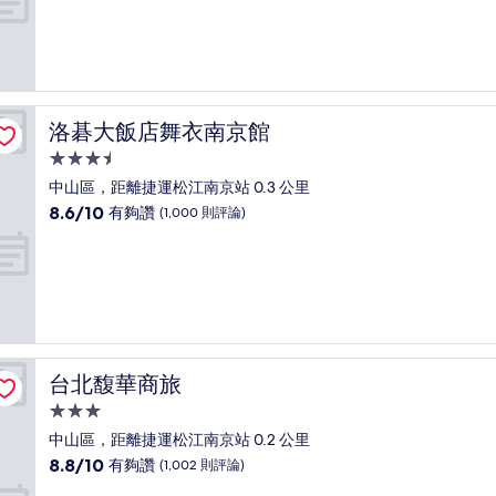
宿
分
10
分，
好
極
了，
洛碁大飯店舞衣南京館
洛碁大飯店舞衣南京館
(1,172
則
3.5
評
星
中山區，距離捷運松江南京站 0.3 公里
論)
級
8.6
8.6/10
有夠讚
(1,000 則評論)
住
分，
滿
宿
分
10
分，
有
夠
讚，
台北馥華商旅
台北馥華商旅
(1,000
則
3.0
評
星
中山區，距離捷運松江南京站 0.2 公里
論)
級
8.8
8.8/10
有夠讚
(1,002 則評論)
住
分，