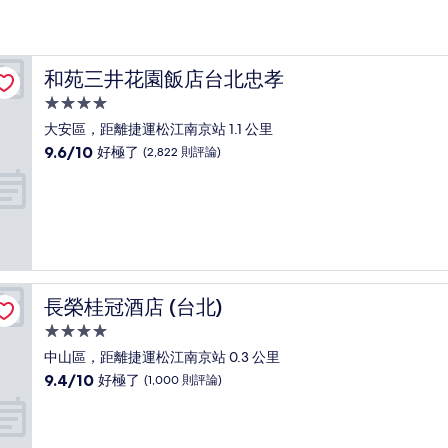
和苑三井花園飯店台北忠孝
和苑三井花園飯店台北忠孝
4.0
星
大安區，距離捷運松江南京站 1.1 公里
級
9.6
9.6/10
好極了
(2,822 則評論)
住
分，
滿
宿
分
10
分，
好
極
了，
長榮桂冠酒店 (台北)
長榮桂冠酒店 (台北)
(2,822
則
4.0
評
星
中山區，距離捷運松江南京站 0.3 公里
論)
級
9.4
9.4/10
好極了
(1,000 則評論)
住
分，
滿
宿
分