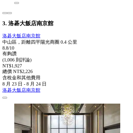
3. 洛碁大飯店南京館
洛碁大飯店南京館
中山區，距離四平陽光商圈 0.4 公里
8.8/10
有夠讚
(1,006 則評論)
NT$1,927
總價 NT$2,226
含稅金和其他費用
8 月 23 日 - 8 月 24 日
洛碁大飯店南京館