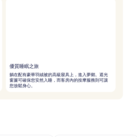
優質睡眠之旅
躺在配有豪華羽絨被的高級寢具上，進入夢鄉。遮光
窗簾可確保您安然入睡，而客房內的按摩服務則可讓
您放鬆身心。