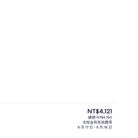
每日付費供應日式早餐
目
NT$4,121
前
總價 NT$4,760
的
含稅金和其他費用
型為2間豪華雙床房) | 高級寢具、羽絨被、客房內保險箱、筆電工作空間
大廳休息區
價
8 月 17 日 - 8 月 18 日
格
是