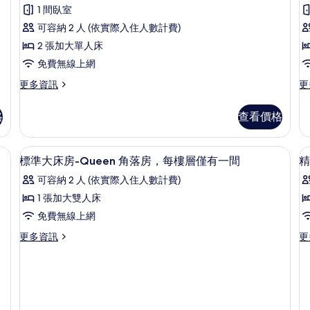
論)
床
1 間臥室
房
可容納 2 人 (依實際入住人數計費)
的
2 張加大單人床
所
免費無線上網
有
更
更
更多資訊
更
多
多
相
豪
豪
格
查看價格
片
華
華
雙
景
床
隅
被、客房內保險箱、筆電工作空間
高級寢具、羽絨被、客房內保險箱、筆
顯
3
房
雙
標準大床房-Queen 角落房，每樓層僅有一間
精
示
的
床
可容納 2 人 (依實際入住人數計費)
詳
房
標
情
的
1 張加大雙人床
準
詳
免費無線上網
情
大
更
更
更多資訊
更
床
多
多
房-
標
精
準
緻
Queen
(
大
雙
角
床
床