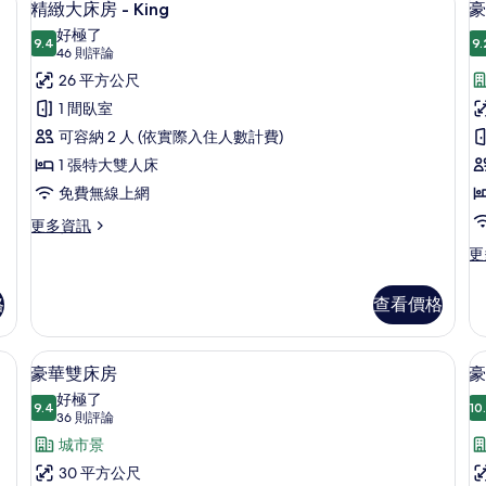
6
房
房
精緻大床房 - King
豪
示
-
-
好極了
Queen
9.4
Q
9.
9.4 分，滿分 10 分
精
(46
46 則評論
的
的
則
緻
26 平方公尺
詳
詳
評
情
情
大
1 間臥室
論)
床
可容納 2 人 (依實際入住人數計費)
房
1 張特大雙人床
-
-
免費無線上網
King
K
更
更多資訊
的
多
更
更
精
所
多
緻
豪
有
大
格
查看價格
華
床
相
大
房
床
片
險箱、筆電工作空間
高級寢具、羽絨被、客房內保險箱、筆
顯
-
9
房
豪華雙床房
豪
King
示
-
好極了
的
9.4
Ki
10
9.4 分，滿分 10 分
豪
(36
36 則評論
詳
的
情
則
華
城市景
詳
評
情
雙
30 平方公尺