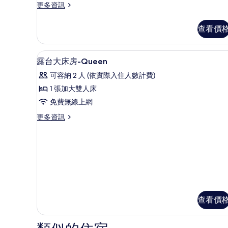
有
更
更多資訊
多
相
豪
查看價
片
華
三
人
高級寢具、羽絨被、客房內保
顯
3
房
露台大床房-Queen
示
的
可容納 2 人 (依實際入住人數計費)
詳
露
情
1 張加大雙人床
台
免費無線上網
大
更
更多資訊
床
多
房-
露
台
Queen
大
的
床
房-
所
Queen
有
的
相
詳
查看價
情
片