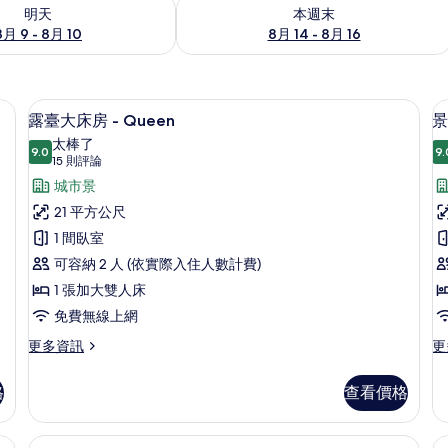
9 - 8月 10) 的供應情況
查看本週末 (8月 14 - 8月 16) 的供應情
明天
本週末
8月 9 - 8月 10
8月 14 - 8月 16
高級寢具、羽絨被、客房內保險箱、筆電工作空間
露臺大床房 - Queen | 城市景
顯
5
露臺大床房 - Queen
景
示
太棒了
9.0
9.
9.0 分，滿分 10 分
露
(15
15 則評論
則
臺
城市景
評
大
21 平方公尺
論)
床
1 間臥室
房
可容納 2 人 (依實際入住人數計費)
-
-
1 張加大雙人床
Queen
Q
免費無線上網
的
更
更
更多資訊
更
所
多
多
露
景
有
格
查看價格
臺
隅
相
大
大
床
床
片
高級寢具、羽絨被、客房內保險箱、筆電工作空間
精緻大床房 - King | 高級寢具、
顯