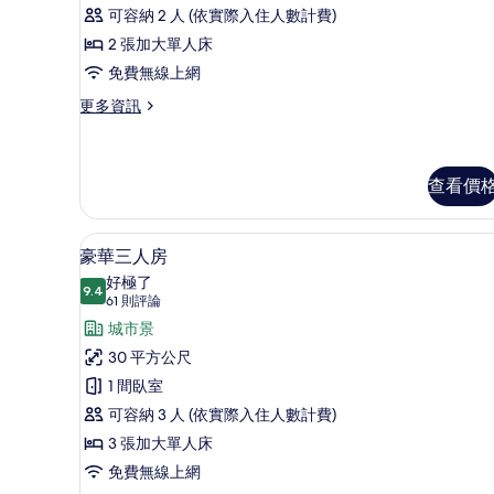
論)
床
可容納 2 人 (依實際入住人數計費)
房
2 張加大單人床
的
免費無線上網
所
更
更多資訊
多
有
精
相
緻
雙
查看價
片
床
房
豪華三人房 | 高級寢具、羽絨
顯
的
5
豪華三人房
詳
示
好極了
情
9.4
9.4 分，滿分 10 分
豪
(61
61 則評論
則
華
城市景
評
三
30 平方公尺
論)
人
1 間臥室
房
可容納 3 人 (依實際入住人數計費)
的
3 張加大單人床
所
免費無線上網