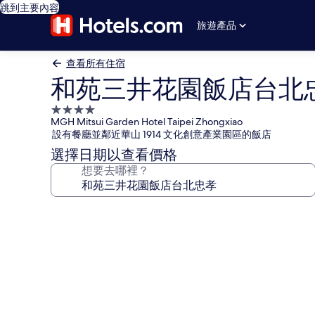
跳到主要內容
旅遊產品
查看所有住宿
和苑三井花園飯店台北
4.0
MGH Mitsui Garden Hotel Taipei Zhongxiao
星
設有餐廳並鄰近華山 1914 文化創意產業園區的飯店
級
選擇日期以查看價格
住
想要去哪裡？
宿
和
苑
三
井
花