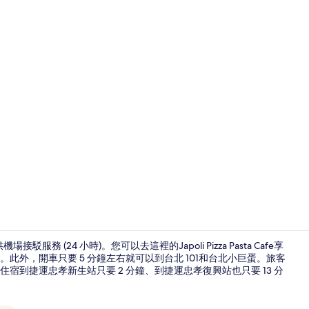
外觀
服務 (24 小時)。您可以去這裡的Japoli Pizza Pasta Cafe享
外，開車只要 5 分鐘左右就可以到台北 101和台北小巨蛋。旅客
到捷運忠孝新生站只要 2 分鐘、到捷運忠孝復興站也只要 13 分
連通房(此房