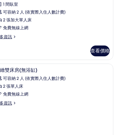
論)
隅
1 間臥室
雙
可容納 2 人 (依實際入住人數計費)
床
2 張加大單人床
房
免費無線上網
的
多資訊
所
查看價格
有
相
電工作空間
高級寢具、羽絨被、客房內保險箱、筆電工作
顯
片
3
緻雙床房(無浴缸)
示
可容納 2 人 (依實際入住人數計費)
精
2 張單人床
緻
免費無線上網
雙
多資訊
床
房
無
浴