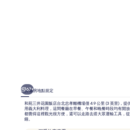
園
飯
店
台
北
忠
孝
的
相
片
67+
簡介
客房
地點
規定
集
和苑三井花園飯店台北忠孝離機場僅 4.9 公里 (3 英里)，提供機場接駁
用義大利料理，這間餐廳在早餐、午餐和晚餐時段均有開放。此
都覺得這裡觀光很方便，還可以走路去搭大眾運輸工具，從住宿
鐘。