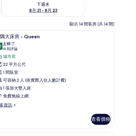
況
查看下週末 (8月 21 - 8月 23) 的供應情況
下週末
8月 21 - 8月 23
顯示 14 間客房 (共 14 間)
景隅大床房 - Queen | 城市景
顯
6
隅大床房 - Queen
示
太棒了
0
9.0 分，滿分 10 分
景
(14
14 則評論
則
隅
城市景
評
大
22 平方公尺
論)
床
1 間臥室
房
可容納 2 人 (依實際入住人數計費)
1 張加大雙人床
ueen
免費無線上網
的
多資訊
所
有
查看價格
相
片
羽絨被、客房內保險箱、筆電工作空間
豪華大床房 - King | 高級寢具、羽絨被、
顯