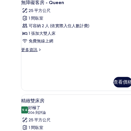
5
無障礙客房 - Queen
Queen
示
的
25 平方公尺
無
詳
1 間臥室
情
障
可容納 2 人 (依實際入住人數計費)
礙
1 張加大雙人床
客
免費無線上網
房
更
更多資訊
-
多
Queen
無
障
的
礙
所
客
有
房
查看價
-
相
Queen
片
的
高級寢具、羽絨被、客房內保
顯
7
精緻雙床房
詳
示
情
好極了
9.4
9.4 分，滿分 10 分
精
(206
206 則評論
則
緻
25 平方公尺
評
雙
1 間臥室