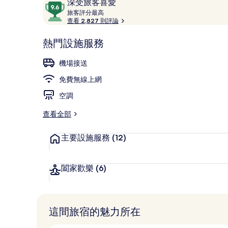
評
9.6
深受旅客喜愛
論
旅
分，
旅客評分最高
客
查看 2,827 則評論
滿
評
分
公共浴池
分
熱門設施服務
10，
最
深
高
機場接送
受
免費無線上網
旅
客
空調
喜
愛
查看全部
主要設施服務
(12)
闔家歡樂
(6)
這間旅宿的魅力所在