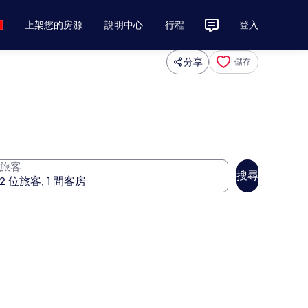
上架您的房源
說明中心
行程
登入
分享
儲存
旅客
搜尋