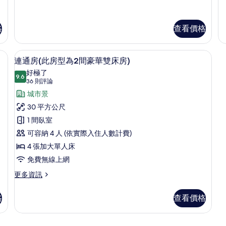
房-
房
落
缸
Queen
(
房，
角
浴
每
落
缸
格
查看價格
房，
的
樓
每
詳
險箱、筆電工作空間
層
連通房(此房型為2間豪華雙床房) | 
顯
樓
情
11
連通房(此房型為2間豪華雙床房)
層
僅
示
好極了
僅
9.6
有
9.6 分，滿分 10 分
連
(36
36 則評論
有
一
則
一
通
城市景
間
評
間
房
30 平方公尺
的
論)
詳
的
(此
1 間臥室
情
所
房
可容納 4 人 (依實際入住人數計費)
有
型
4 張加大單人床
相
為
免費無線上網
片
2
更
更多資訊
多
間
連
豪
格
查看價格
通
華
房
(此
雙