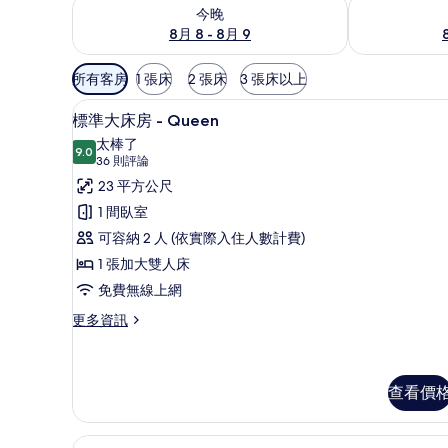
查看今晚 (8月 8 - 8月 9) 的供應情況
查看明天 (8月 
今晚
8月 8 - 8月 9
可
所有客房
1 張床
2 張床
3 張床以上
用
標準大床房 - Queen | 
顯
的
5
標準大床房 - Queen
示
客
太棒了
9.0
房
9.0 分，滿分 10 分
標
(36
36 則評論
篩
則
準
23 平方公尺
選
評
大
1 間臥室
條
論)
床
可容納 2 人 (依實際入住人數計費)
件
房
1 張加大雙人床
-
免費無線上網
Queen
更
更多資訊
的
多
標
所
準
有
大
查看價
床
相
房
片
無障礙客房 - Queen | 
顯
-