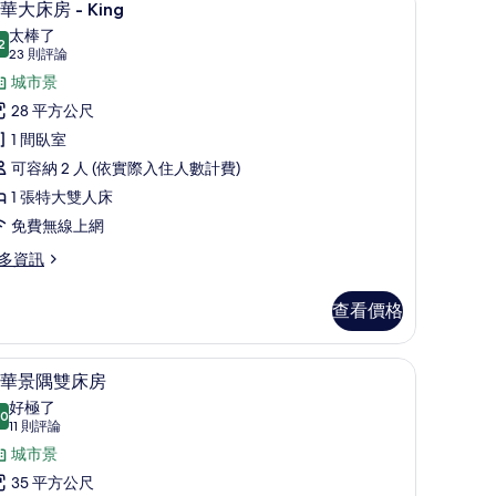
8
華大床房 - King
示
太棒了
ueen
2
9.2 分，滿分 10 分
豪
(23
23 則評論
則
華
城市景
評
大
28 平方公尺
論)
床
1 間臥室
房
可容納 2 人 (依實際入住人數計費)
1 張特大雙人床
ing
免費無線上網
的
多資訊
所
有
查看價格
相
片
電工作空間
豪華景隅雙床房 | 城市景
顯
8
華景隅雙床房
示
好極了
ng
.0
10.0 分，滿分 10 分
豪
(11
11 則評論
則
華
城市景
評
景
35 平方公尺