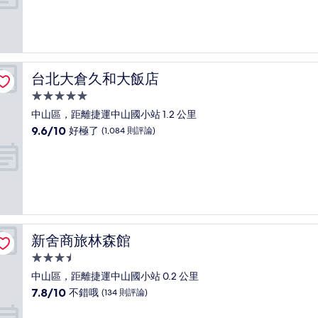
分
10
分，
有
夠
讚，
台北大倉久和大飯店
台北大倉久和大飯店
(496
則
5.0
評
星
中山區，距離捷運中山國小站 1.2 公里
論)
級
9.6
9.6/10
好極了
(1,084 則評論)
住
分，
滿
宿
分
10
分，
好
極
了，
新舍商旅林森館
新舍商旅林森館
(1,084
則
3.5
評
星
中山區，距離捷運中山國小站 0.2 公里
論)
級
7.8
7.8/10
不錯哦
(134 則評論)
住
分，
滿