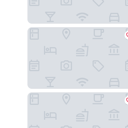
趣旅館 - 林森館
錦棧旅店