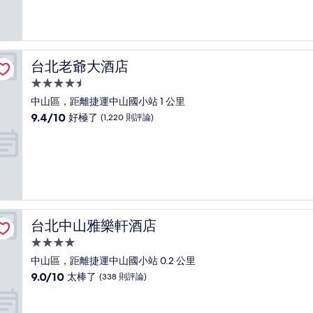
10
分，
太
棒
了，
台北老爺大酒店
台北老爺大酒店
(1,006
則
4.5
評
星
中山區，距離捷運中山國小站 1 公里
論)
級
9.4
9.4/10
好極了
(1,220 則評論)
住
分，
滿
宿
分
10
分，
好
極
了，
台北中山雅樂軒酒店
台北中山雅樂軒酒店
(1,220
則
4.0
評
星
中山區，距離捷運中山國小站 0.2 公里
論)
級
9.0
9.0/10
太棒了
(338 則評論)
住
分，
滿
宿