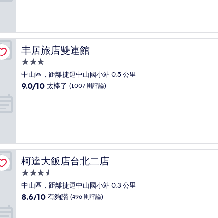
分
10
分，
太
棒
了，
丰居旅店雙連館
丰居旅店雙連館
(338
則
3.0
評
星
中山區，距離捷運中山國小站 0.5 公里
論)
級
9.0
9.0/10
太棒了
(1,007 則評論)
住
分，
滿
宿
分
10
分，
太
棒
了，
柯達大飯店台北二店
柯達大飯店台北二店
(1,007
則
3.5
評
星
中山區，距離捷運中山國小站 0.3 公里
論)
級
8.6
8.6/10
有夠讚
(496 則評論)
住
分，
滿
宿