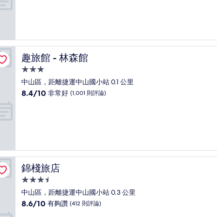
宿
分
10
分，
不
錯
哦，
趣旅館 - 林森館
趣旅館 - 林森館
(134
則
3.0
評
星
中山區，距離捷運中山國小站 0.1 公里
論)
級
8.4
8.4/10
非常好
(1,001 則評論)
住
分，
滿
宿
分
10
分，
非
常
好，
錦棧旅店
錦棧旅店
(1,001
則
3.5
評
星
中山區，距離捷運中山國小站 0.3 公里
論)
級
8.6
8.6/10
有夠讚
(412 則評論)
住
分，