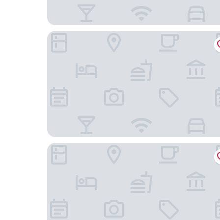
燦路都飯店
台北亞都麗緻大飯店