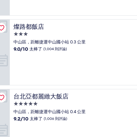
10
分，
好
極
了，
燦路都飯店
燦路都飯店
(664
則
3.0
評
星
中山區，距離捷運中山國小站 0.3 公里
論)
級
9.0
9.0/10
太棒了
(1,004 則評論)
住
分，
滿
宿
分
10
分，
太
棒
了，
台北亞都麗緻大飯店
台北亞都麗緻大飯店
(1,004
則
5.0
評
星
中山區，距離捷運中山國小站 0.4 公里
論)
級
9.2
9.2/10
太棒了
(1,006 則評論)
住
分，
滿
宿
分