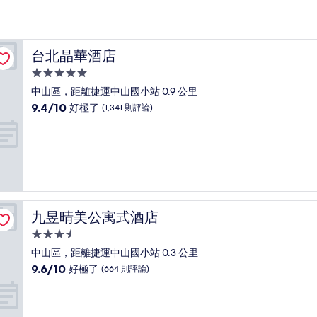
台北晶華酒店
台北晶華酒店
5.0
星
中山區，距離捷運中山國小站 0.9 公里
級
9.4
9.4/10
好極了
(1,341 則評論)
住
分，
滿
宿
分
10
分，
好
極
了，
九昱晴美公寓式酒店
九昱晴美公寓式酒店
(1,341
則
3.5
評
星
中山區，距離捷運中山國小站 0.3 公里
論)
級
9.6
9.6/10
好極了
(664 則評論)
住
分，
滿
宿
分