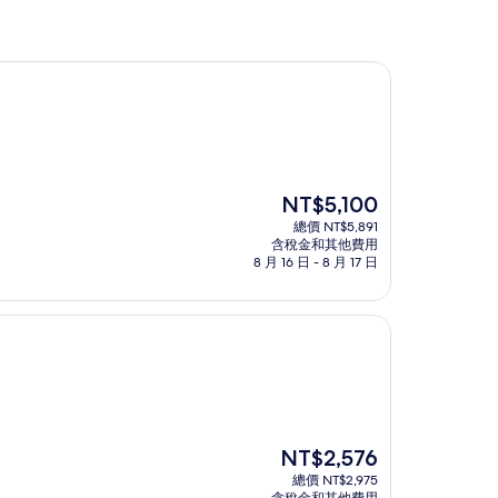
現
NT$5,100
在
總價 NT$5,891
價
含稅金和其他費用
格
8 月 16 日 - 8 月 17 日
為
NT$5,100
現
NT$2,576
在
總價 NT$2,975
價