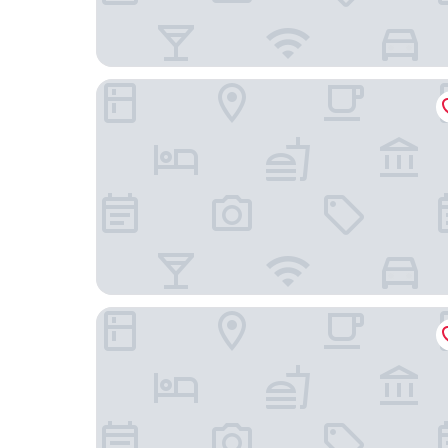
丰居旅店雙連館
柯達大飯店台北二店