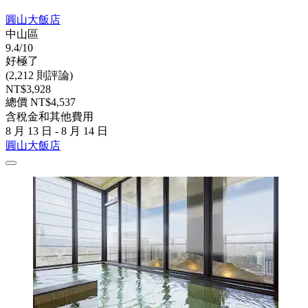
圓山大飯店
中山區
9.4/10
好極了
(2,212 則評論)
NT$3,928
總價 NT$4,537
含稅金和其他費用
8 月 13 日 - 8 月 14 日
圓山大飯店