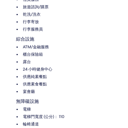
旅遊諮詢/購票
乾洗/洗衣
行李寄放
行李服務員
綜合設施
ATM/金融服務
櫃台保險箱
露台
24 小時健身中心
供應純素餐點
供應素食餐點
宴會廳
無障礙設施
電梯
電梯門寬度 (公分)： 110
輪椅通道