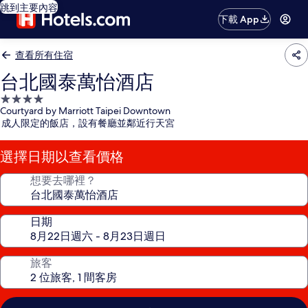
跳到主要內容
下載 App
查看所有住宿
台北國泰萬怡酒店
4.0
Courtyard by Marriott Taipei Downtown
星
成人限定的飯店，設有餐廳並鄰近行天宮
級
住
選擇日期以查看價格
宿
想要去哪裡？
日期
旅客