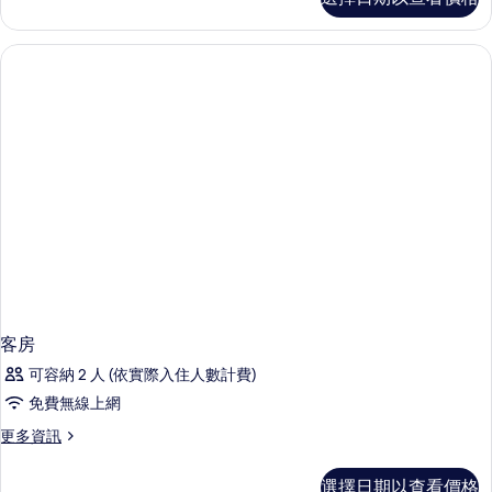
房
的
詳
情
客房
可容納 2 人 (依實際入住人數計費)
免費無線上網
更
更多資訊
多
客
選擇日期以查看價格