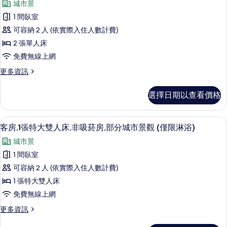
市
城市景
雙
客
景
人
1 間臥室
房,
床,
觀
可容納 2 人 (依實際入住人數計費)
城
2
的
市
2 張單人床
張
景
所
免費無線上網
觀
單
有
的
更
更多資訊
人
詳
多
相
床,
情
客
片
選擇日期以查看價格
房,
城
2
市
張
客房內保險箱、隔音、熨斗/熨衣板、折
顯
3
單
景
客房,1張特大雙人床,非吸菸房,部分城市景觀 (僅限淋浴)
示
人
觀
城市景
床,
客
的
城
1 間臥室
房,1
市
所
可容納 2 人 (依實際入住人數計費)
景
張
有
觀
1 張特大雙人床
特
的
相
免費無線上網
詳
大
片
情
更
更多資訊
雙
多
客