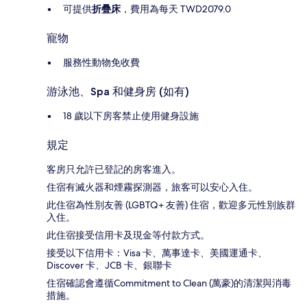
可提供
折疊床
，費用為每天 TWD2079.0
寵物
服務性動物免收費
游泳池、Spa 和健身房 (如有)
18 歲以下房客禁止使用健身設施
規定
客房只允許已登記的房客進入。
住宿有滅火器和煙霧探測器，旅客可以安心入住。
此住宿為性別友善 (LGBTQ+ 友善) 住宿，歡迎多元性別族群
入住。
此住宿接受信用卡及現金等付款方式。
接受以下信用卡：Visa 卡、萬事達卡、美國運通卡、
Discover 卡、JCB 卡、銀聯卡
住宿確認會遵循Commitment to Clean (萬豪)的清潔與消毒
措施。