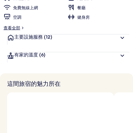
旅
免費無線上網
餐廳
客
空調
喜
健身房
愛
查看全部
主要設施服務
(12)
有家的溫度
(6)
這間旅宿的魅力所在