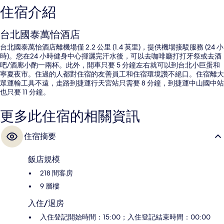
住宿介紹
台北國泰萬怡酒店
台北國泰萬怡酒店離機場僅 2.2 公里 (1.4 英里)，提供機場接駁服務 (24 小
時)。您在24 小時健身中心揮灑完汗水後，可以去咖啡廳打打牙祭或去酒
吧/酒廊小酌一兩杯。此外，開車只要 5 分鐘左右就可以到台北小巨蛋和
寧夏夜市。住過的人都對住宿的友善員工和住宿環境讚不絕口。住宿離大
眾運輸工具不遠，走路到捷運行天宮站只需要 8 分鐘，到捷運中山國中站
也只要 11 分鐘。
更多此住宿的相關資訊
住宿摘要
飯店規模
218 間客房
9 層樓
入住/退房
入住登記開始時間：15:00；入住登記結束時間：00:00