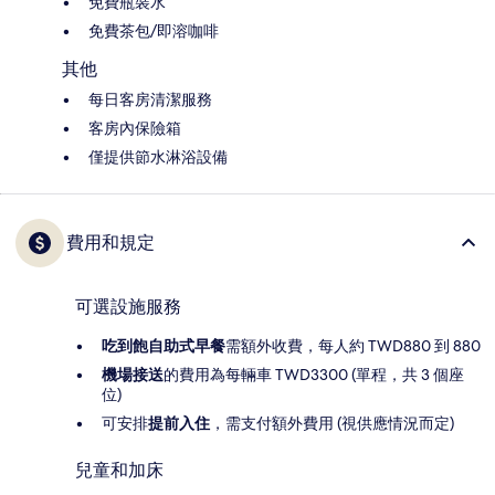
免費瓶裝水
免費茶包/即溶咖啡
其他
每日客房清潔服務
客房內保險箱
僅提供節水淋浴設備
費用和規定
可選設施服務
吃到飽自助式早餐
需額外收費，每人約 TWD880 到 880
機場接送
的費用為每輛車 TWD3300 (單程，共 3 個座
位)
可安排
提前入住
，需支付額外費用 (視供應情況而定)
兒童和加床