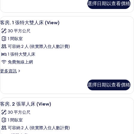
人
選擇日期以查看價格
房,1
床,
張
非
特
客房內保險箱、隔音、熨斗/熨衣板、折
顯
5
大
客房, 1 張特大雙人床 (View)
吸
示
雙
菸
30 平方公尺
人
客
床,
房,
1 間臥室
房,
非
部
可容納 2 人 (依實際入住人數計費)
吸
1
菸
分
1 張特大雙人床
張
房,
城
免費無線上網
部
特
市
分
更
更多資訊
大
城
多
景
雙
市
客
選擇日期以查看價格
觀
景
房,
人
觀
1
(僅
床
(僅
張
客房內保險箱、隔音、熨斗/熨衣板、折
顯
限
限
3
特
(View)
客房, 2 張單人床 (View)
淋
示
大
淋
的
30 平方公尺
浴)
雙
客
浴)
所
的
人
1 間臥室
房,
詳
的
床
有
可容納 2 人 (依實際入住人數計費)
情
(View)
2
所