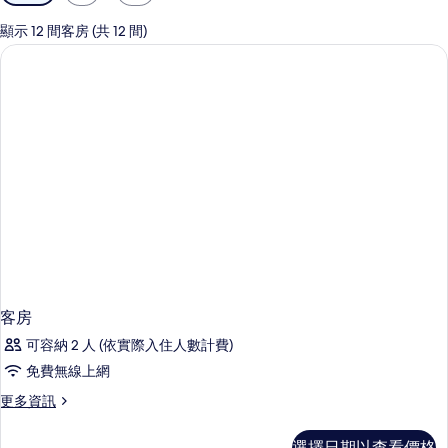
用
的
顯示 12 間客房 (共 12 間)
客
房
篩
選
條
件
客房
可容納 2 人 (依實際入住人數計費)
免費無線上網
更
更多資訊
多
客
選擇日期以查看價格