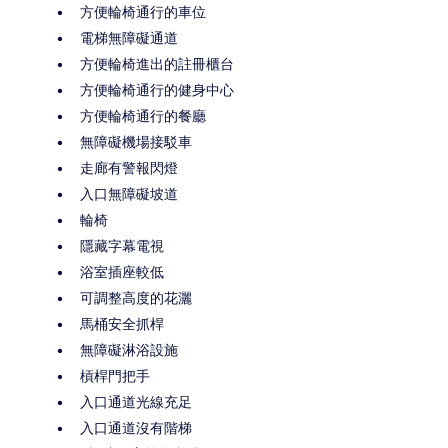
方便輪椅通行的車位
電梯無障礙通道
方便輪椅進出的註冊櫃台
方便輪椅通行的健身中心
方便輪椅通行的餐廳
無障礙機場接駁車
走廊有警報閃燈
入口無障礙坡道
輪椅
隱藏字幕電視
浴室插座較低
可調整高度的花灑
馬桶安全抓桿
無障礙淋浴設施
槓桿門把手
入口通道光線充足
入口通道沒有階梯