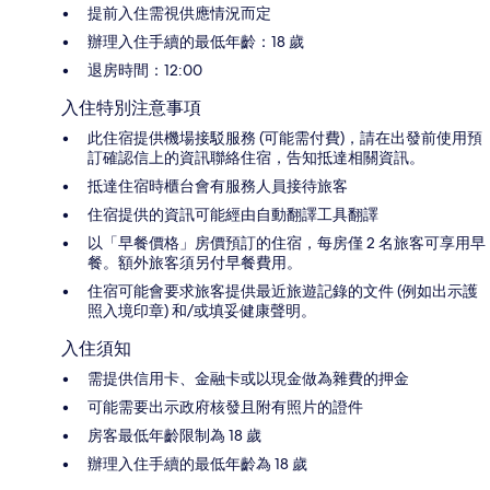
提前入住需視供應情況而定
辦理入住手續的最低年齡：18 歲
退房時間：12:00
入住特別注意事項
此住宿提供機場接駁服務 (可能需付費)，請在出發前使用預
訂確認信上的資訊聯絡住宿，告知抵達相關資訊。
抵達住宿時櫃台會有服務人員接待旅客
住宿提供的資訊可能經由自動翻譯工具翻譯
以「早餐價格」房價預訂的住宿，每房僅 2 名旅客可享用早
餐。額外旅客須另付早餐費用。
住宿可能會要求旅客提供最近旅遊記錄的文件 (例如出示護
照入境印章) 和/或填妥健康聲明。
入住須知
需提供信用卡、金融卡或以現金做為雜費的押金
可能需要出示政府核發且附有照片的證件
房客最低年齡限制為 18 歲
辦理入住手續的最低年齡為 18 歲