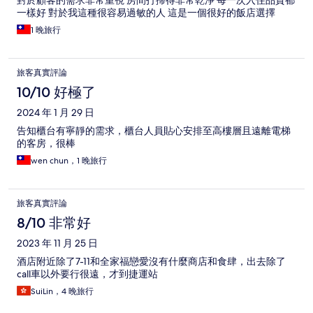
對於顧客的需求非常重視 房間打掃得非常乾淨 每一次入住品質都
一樣好 對於我這種很容易過敏的人 這是一個很好的飯店選擇
1 晚旅行
旅客真實評論
10/10 好極了
2024 年 1 月 29 日
告知櫃台有寧靜的需求，櫃台人員貼心安排至高樓層且遠離電梯
的客房，很棒
wen chun，1 晚旅行
旅客真實評論
8/10 非常好
2023 年 11 月 25 日
酒店附近除了7-11和全家福戀愛沒有什麼商店和食肆，出去除了
call車以外要行很遠，才到捷運站
SuiLin，4 晚旅行