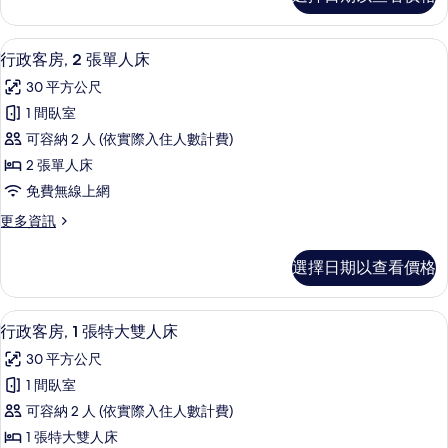
房
的
詳
客房內保險箱、隔音、熨斗/熨衣板、折
顯
5
情
行政客房, 2 張單人床
示
30 平方公尺
行
1 間臥室
政
可容納 2 人 (依實際入住人數計費)
客
2 張單人床
房,
免費無線上網
2
更
更多資訊
張
多
單
行
選擇日期以查看價格
政
人
客
床
房,
客房內保險箱、隔音、熨斗/熨衣板、折
顯
5
2
的
行政客房, 1 張特大雙人床
示
張
所
30 平方公尺
單
行
有
人
1 間臥室
政
床
相
可容納 2 人 (依實際入住人數計費)
的
客
片
詳
1 張特大雙人床