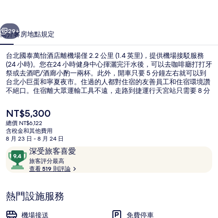
酒
一個
下一個
店
29+
簡介
客房
地點
規定
的
台北國泰萬怡酒店離機場僅 2.2 公里 (1.4 英里)，提供機場接駁服務
相
(24 小時)。您在24 小時健身中心揮灑完汗水後，可以去咖啡廳打打牙
祭或去酒吧/酒廊小酌一兩杯。此外，開車只要 5 分鐘左右就可以到
片
台北小巨蛋和寧夏夜市。住過的人都對住宿的友善員工和住宿環境讚
集
不絕口。住宿離大眾運輸工具不遠，走路到捷運行天宮站只需要 8 分
鐘，到捷運中山國中站也只要 11 分鐘。
目
NT$5,300
前
總價 NT$6,122
的
含稅金和其他費用
外觀
價
8 月 23 日 - 8 月 24 日
格
評
9.4
深受旅客喜愛
是
論
旅
分，
旅客評分最高
NT$5,300
客
查看 519 則評論
滿
評
分
分
10，
熱門設施服務
最
深
高
受
機場接送
免費停車