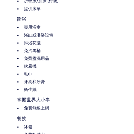
折疊床/加床 (付費)
提供床單
衛浴
專用浴室
浴缸或淋浴設備
淋浴花灑
免治馬桶
免費盥洗用品
吹風機
毛巾
牙刷和牙膏
衛生紙
掌握世界大小事
免費無線上網
餐飲
冰箱