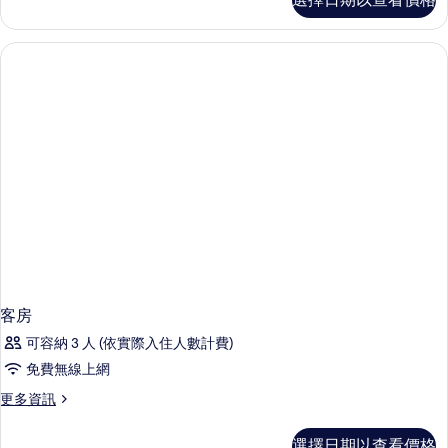
房
的
詳
情
客房
可容納 3 人 (依實際入住人數計費)
免費無線上網
更
更多資訊
多
客
選擇日期以查看價格