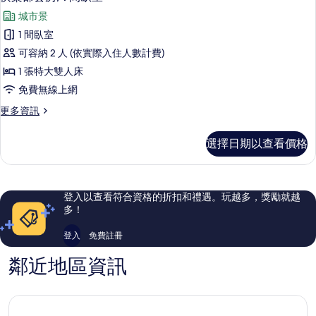
示
人
房,
城市景
床,
俱
城
非
1 間臥室
樂
吸
市
可容納 2 人 (依實際入住人數計費)
煙
部
景
房,
1 張特大雙人床
套
城
觀
免費無線上網
市
房,
的
景
更
更多資訊
1
觀
多
所
間
的
俱
有
選擇日期以查看價格
詳
樂
臥
情
相
部
室
套
片
房,
的
登入以查看符合資格的折扣和禮遇。玩越多，獎勵就越
1
所
多！
間
有
臥
登入
免費註冊
室
相
的
鄰近地區資訊
片
詳
情