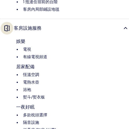
1 抵達住宿前的台階
客房內局部鋪設地毯
客房設施服務
娛樂
電視
有線電視頻道
居家配備
恆溫空調
電熱水壺
浴袍
熨斗/熨衣板
一夜好眠
多款枕頭選擇
隔音設施