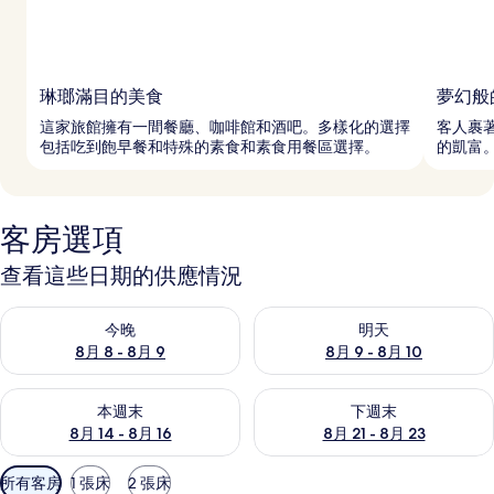
琳瑯滿目的美食
夢幻般
這家旅館擁有一間餐廳、咖啡館和酒吧。多樣化的選擇
客人裹
包括吃到飽早餐和特殊的素食和素食用餐區選擇。
的凱富
客房選項
查看這些日期的供應情況
查看今晚 (8月 8 - 8月 9) 的供應情況
查看明天 (8月 9 - 8月 10) 的
今晚
明天
8月 8 - 8月 9
8月 9 - 8月 10
查看本週末 (8月 14 - 8月 16) 的供應情況
查看下週末 (8月 21 - 8月 23
本週末
下週末
8月 14 - 8月 16
8月 21 - 8月 23
可
所有客房
1 張床
2 張床