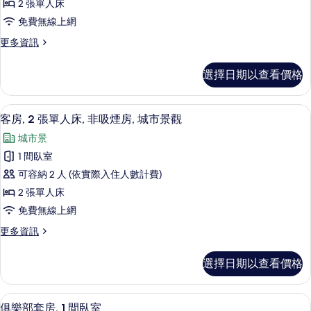
相
的
2 張單人床
張
有
詳
片
免費無線上網
情
單
相
更
更多資訊
人
片
多
床
客
選擇日期以查看價格
房,
(View)
2
的
張
客房內保險箱、隔音、熨斗/熨衣板、折
顯
所
2
單
客房, 2 張單人床, 非吸煙房, 城市景觀
示
人
有
城市景
床
客
相
(View)
1 間臥室
房,
的
片
可容納 2 人 (依實際入住人數計費)
詳
2
情
2 張單人床
張
免費無線上網
單
更
更多資訊
人
多
床,
客
選擇日期以查看價格
房,
非
2
吸
張
俱樂部套房, 1 間臥室 | 客房內保險
顯
5
單
煙
俱樂部套房, 1 間臥室