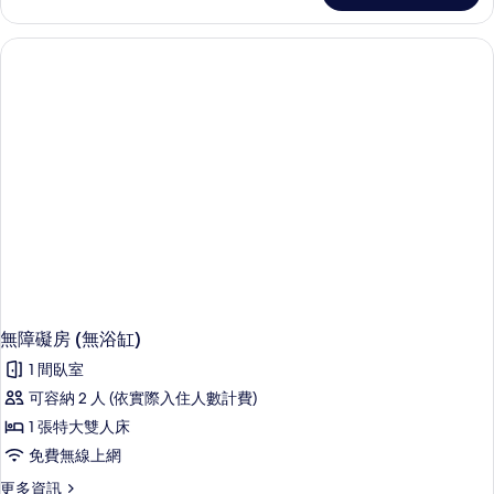
房
的
詳
情
無障礙房 (無浴缸)
1 間臥室
可容納 2 人 (依實際入住人數計費)
1 張特大雙人床
免費無線上網
更
更多資訊