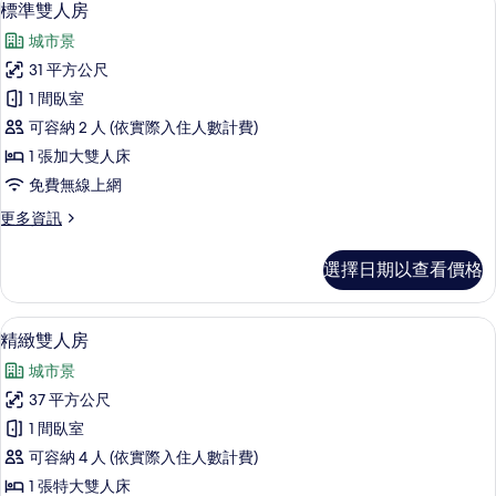
4
標準雙人房
房
示
篩
城市景
標
選
31 平方公尺
準
條
1 間臥室
雙
件
可容納 2 人 (依實際入住人數計費)
人
1 張加大雙人床
房
免費無線上網
的
更
更多資訊
所
多
有
標
選擇日期以查看價格
準
相
雙
片
人
高級寢具、羽絨被、迷你吧、客房內保
顯
10
房
精緻雙人房
示
的
城市景
詳
精
情
37 平方公尺
緻
1 間臥室
雙
可容納 4 人 (依實際入住人數計費)
人
1 張特大雙人床