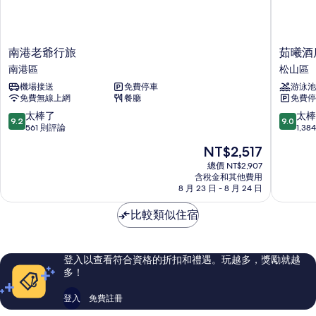
南
茹
南港老爺行旅
茹曦酒
港
曦
南港區
松山區
老
酒
機場接送
免費停車
游泳池
爺
店
免費無線上網
餐廳
免費停
行
松
旅
山
9.2
9.0
太棒了
太棒
9.2
9.0
南
區
分，
分，
561 則評論
1,3
港
滿
滿
現
NT$2,517
區
分
分
在
10
10
總價 NT$2,907
價
含稅金和其他費用
分，
分，
格
8 月 23 日 - 8 月 24 日
太
太
為
棒
棒
NT$2,517
比較類似住宿
了，
了，
561
1,384
則
則
評
評
登入以查看符合資格的折扣和禮遇。玩越多，獎勵就越
論
論
多！
登入
免費註冊