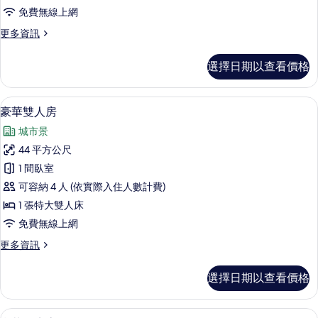
房
免費無線上網
的
更
更多資訊
所
多
有
精
選擇日期以查看價格
緻
相
雙
片
人
高級寢具、羽絨被、迷你吧、客房內保
顯
10
房
豪華雙人房
示
的
城市景
詳
豪
情
44 平方公尺
華
1 間臥室
雙
可容納 4 人 (依實際入住人數計費)
人
1 張特大雙人床
房
免費無線上網
的
更
更多資訊
所
多
有
豪
選擇日期以查看價格
華
相
雙
片
人
豪華雙床房 | 高級寢具、羽絨被、迷
顯