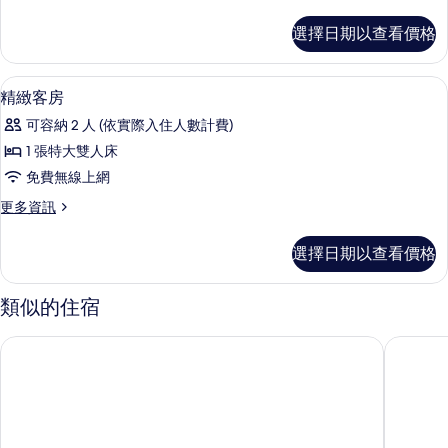
多
的
豪
選擇日期以查看價格
華
所
套
有
房
高級寢具、羽絨被、迷你吧、客房內保
顯
9
的
精緻客房
相
示
詳
片
可容納 2 人 (依實際入住人數計費)
情
精
1 張特大雙人床
緻
免費無線上網
客
更
更多資訊
房
多
的
精
選擇日期以查看價格
緻
所
客
有
房
類似的住宿
的
相
詳
南港老爺行旅
茹曦酒店
片
情