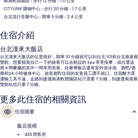
南港軟體園區
- 步行 12 分鐘
- 1.0 公里
CITYLINK 購物中心
- 步行 20 分鐘
- 1.7 公里
台北流行音樂中心
- 開車 5 分鐘
- 2.4 公里
住宿介紹
台北漢來大飯店
台北漢來大飯店的位置很好，開車 10 分鐘就可以到台北 101和台北南港展
覽館。想要犒賞自己一下的旅客可以去附設的 Spa 享受按摩，或任選這
裡 6 間餐廳的其中一間享用美食。此奢華飯店還有室外游泳池、酒吧/酒
廊和24 小時健身中心。旅客都對住宿的友善員工讚不絕口。住宿離大眾
運輸工具不遠，走路到捷運南港軟體園區站只需要 7 分鐘，到捷運南港展
覽館站也只要 7 分鐘。
更多此住宿的相關資訊
住宿摘要
飯店規模
425 間客房