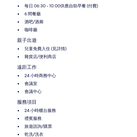
每日 06:30 - 10:00供應自助早餐 (付費)
6 間餐廳
酒吧/酒廊
咖啡廳
親子出遊
兒童免費入住 (見詳情)
雜貨店/便利商店
遠距工作
24 小時商務中心
會議室
會議中心
服務項目
24 小時櫃台服務
禮賓服務
旅遊諮詢/購票
乾洗/洗衣