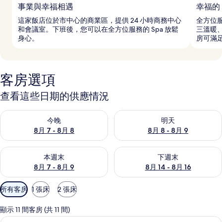
事業與幸福相遇
幸福的 
這家飯店位於市中心的商業區，提供 24 小時商務中心
全方位服
和會議室。下班後，您可以在全方位服務的 Spa 放鬆
三溫暖、
身心。
房可滿
客房選項
查看這些日期的供應情況
查看今晚 (8月 7 - 8月 8) 的供應情況
查看明天 (8月 8 - 8月 9) 的
今晚
明天
8月 7 - 8月 8
8月 8 - 8月 9
查看本週末 (8月 7 - 8月 9) 的供應情況
查看下週末 (8月 14 - 8月 16)
本週末
下週末
8月 7 - 8月 9
8月 14 - 8月 16
可
所有客房
1 張床
2 張床
用
的
顯示 11 間客房 (共 11 間)
客
標準雙人房 | 高級寢具、羽絨被、迷
顯