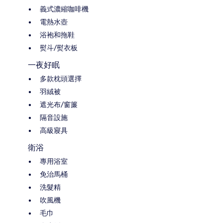
義式濃縮咖啡機
電熱水壺
浴袍和拖鞋
熨斗/熨衣板
一夜好眠
多款枕頭選擇
羽絨被
遮光布/窗簾
隔音設施
高級寢具
衛浴
專用浴室
免治馬桶
洗髮精
吹風機
毛巾