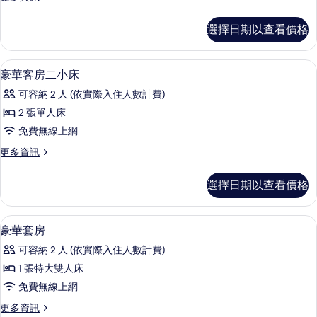
多
無
選擇日期以查看價格
障
礙
房
高級寢具、羽絨被、迷你吧、客房內保
顯
9
(無
豪華客房二小床
示
浴
可容納 2 人 (依實際入住人數計費)
缸)
豪
的
2 張單人床
華
詳
免費無線上網
情
客
更
更多資訊
房
多
二
豪
選擇日期以查看價格
華
小
客
床
房
高級寢具、羽絨被、迷你吧、客房內保
顯
6
二
豪華套房
的
示
小
所
可容納 2 人 (依實際入住人數計費)
床
豪
的
有
1 張特大雙人床
華
詳
相
免費無線上網
情
套
片
更
更多資訊
房