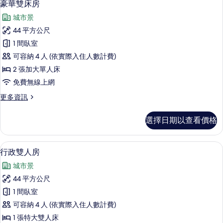
7
房
豪華雙床房
示
的
城市景
詳
豪
情
44 平方公尺
華
1 間臥室
雙
可容納 4 人 (依實際入住人數計費)
床
2 張加大單人床
房
免費無線上網
的
更
更多資訊
所
多
有
豪
選擇日期以查看價格
華
相
雙
片
床
高級寢具、羽絨被、迷你吧、客房內保
顯
20
房
行政雙人房
示
的
城市景
詳
行
情
44 平方公尺
政
1 間臥室
雙
可容納 4 人 (依實際入住人數計費)
人
1 張特大雙人床