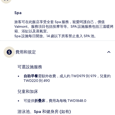
Spa
旅客可在此飯店享受全套 Spa 服務，寵愛呵護自己，價值
Valmont。服務項目包括按摩等等。SPA 設施服務包括三溫暖烤
箱、浴缸以及蒸氣室。
Spa 設施每日開放。14 歲以下房客禁止進入 SPA 池。
費用和規定
可選設施服務
自助早餐
需額外收費，成人約 TWD979 到 979，兒童約
TWD220 到 490
兒童和加床
可提供
折疊床
，費用為每晚 TWD1848.0
游泳池、Spa 和健身房 (如有)