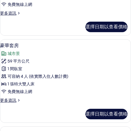
房
免費無線上網
的
更
更多資訊
所
多
有
行
選擇日期以查看價格
政
相
雙
片
人
豪華套房 | 高級寢具、羽絨被、迷你
顯
13
房
豪華套房
示
的
城市景
詳
豪
情
59 平方公尺
華
1 間臥室
套
可容納 4 人 (依實際入住人數計費)
房
1 張特大雙人床
的
免費無線上網
所
更
更多資訊
有
多
相
豪
選擇日期以查看價格
華
片
套
房