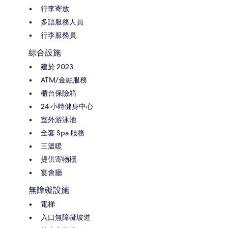
行李寄放
多語服務人員
行李服務員
綜合設施
建於 2023
ATM/金融服務
櫃台保險箱
24 小時健身中心
室外游泳池
全套 Spa 服務
三溫暖
提供寄物櫃
宴會廳
無障礙設施
電梯
入口無障礙坡道