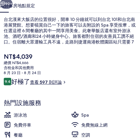
的
90+
簡介
客房
地點
規定
相
台北漢來大飯店的位置很好，開車 10 分鐘就可以到台北 101和台北南
片
港展覽館。想要犒賞自己一下的旅客可以去附設的 Spa 享受按摩，或
任選這裡 6 間餐廳的其中一間享用美食。此奢華飯店還有室外游泳
集
池、酒吧/酒廊和24 小時健身中心。旅客都對住宿的友善員工讚不絕
口。住宿離大眾運輸工具不遠，走路到捷運南港軟體園區站只需要 7
分鐘，到捷運南港展覽館站也只要 7 分鐘。
目
NT$4,039
前
總價 NT$4,666
的
含稅金和其他費用
室外游泳池
價
8 月 23 日 - 8 月 24 日
格
評
好極了
9.4
查看 597 則評論
是
9.4 分，滿分 10 分，
論
NT$4,039
熱門設施服務
游泳池
Spa
免費停車
免費無線上網
餐廳
空調