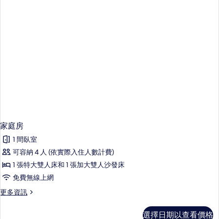
的
詳
情
家庭房
1 間臥室
可容納 4 人 (依實際入住人數計費)
1 張特大雙人床和 1 張加大雙人沙發床
免費無線上網
更
更多資訊
多
家
選擇日期以查看價格
庭