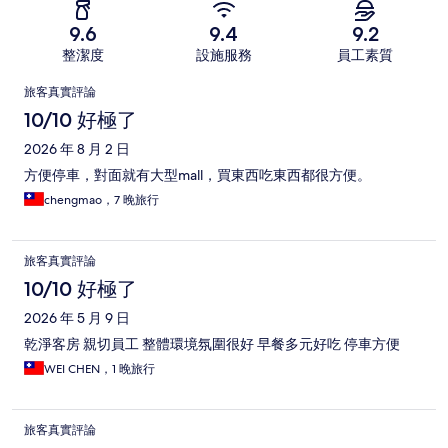
9.6
9.4
9.2
整潔度
設施服務
員工素質
評
旅客真實評論
論
10/10 好極了
2026 年 8 月 2 日
方便停車，對面就有大型mall，買東西吃東西都很方便。
chengmao，7 晚旅行
旅客真實評論
10/10 好極了
2026 年 5 月 9 日
乾淨客房 親切員工 整體環境氛圍很好 早餐多元好吃 停車方便
WEI CHEN，1 晚旅行
旅客真實評論