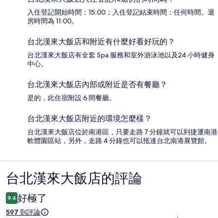
入住登記開始時間：15:00；入住登記結束時間：任何時間。退
房時間為 11:00。
台北漢來大飯店和附近有什麼好看好玩的？
台北漢來大飯店有全套 Spa 服務和室外游泳池以及24 小時健身
中心。
台北漢來大飯店內部或附近是否有餐廳？
是的，此住宿附設 6 間餐廳。
台北漢來大飯店附近的環境怎麼樣？
台北漢來大飯店位於南港區，只要走路 7 分鐘就可以到捷運南港
軟體園區站，另外，走路 4 分鐘也可以抵達台北南港展覽館。
台北漢來大飯店的評論
評
論
好極了
9.4
597 則評論