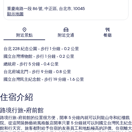
重慶南路一段 86 號, 中正區, 台北市, 10045
顯示地圖
地圖
附近景點
附近交通
餐廳
台北 228 紀念公園
- 步行 1 分鐘
- 0.2 公里
國立台灣博物館
- 步行 1 分鐘
- 0.2 公里
總統府
- 步行 5 分鐘
- 0.4 公里
台北府城北門
- 步行 9 分鐘
- 0.8 公里
國立台灣民主紀念館
- 步行 19 分鐘
- 1.6 公里
住宿介紹
路境行旅-府前館
路境行旅-府前館的位置很方便，開車 5 分鐘內就可以到龍山寺和紅樓戲
院。從這間裝飾藝術風格飯店開車只要 5 分鐘就可以到國立台灣民主紀念
館和行天宮。旅客都對給予住宿的友善員工和地點極高的評價。住宿離大