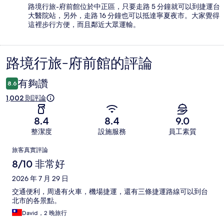
路境行旅-府前館位於中正區，只要走路 5 分鐘就可以到捷運台
大醫院站，另外，走路 16 分鐘也可以抵達寧夏夜市。大家覺得
這裡步行方便，而且鄰近大眾運輸。
路境行旅-府前館的評論
評
論
有夠讚
8.6
1,002 則評論
8.4
8.4
9.0
整潔度
設施服務
員工素質
評
旅客真實評論
論
8/10 非常好
2026 年 7 月 29 日
交通便利，周邊有火車，機場捷運，還有三條捷運路線可以到台
北市的各景點。
David，2 晚旅行