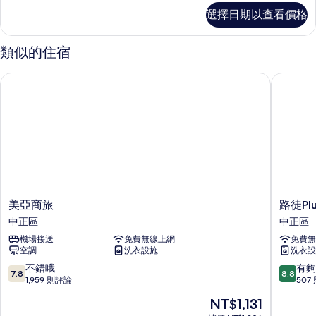
房
高
選擇日期以查看價格
級
C-
雙
無
床
類似的住宿
房
景
C-
觀
美亞商旅
路徒Pl
無
的
景
觀
所
的
有
詳
情
相
片
美
路
美亞商旅
路徒P
亞
徒
中正區
中正區
商
Plus
機場接送
免費無線上網
免費無
旅
行
空調
洗衣設施
洗衣設
中
旅
正
－
7.8
8.8
不錯哦
有夠
7.8
8.8
區
站
分，
分，
1,959 則評論
507
前
滿
滿
現
NT$1,131
館
分
分
在