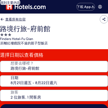
跳到主要內容
下載 App
查看所有住宿
路境行旅-府前館
3.0
Finders Hotel-Fu Qian
星
距離紅樓戲院不遠的親子型飯店
級
住
選擇日期以查看價格
宿
想要去哪裡？
日期
旅客