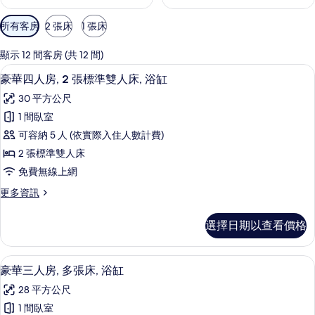
可
所有客房
2 張床
1 張床
用
的
顯示 12 間客房 (共 12 間)
客
豪華四人房, 2 張標準雙人床, 浴缸 
顯
6
豪華四人房, 2 張標準雙人床, 浴缸
房
示
篩
30 平方公尺
豪
選
1 間臥室
華
條
可容納 5 人 (依實際入住人數計費)
四
件
2 張標準雙人床
人
免費無線上網
房,
更
更多資訊
2
多
張
豪
選擇日期以查看價格
華
標
四
準
人
豪華三人房, 多張床, 浴缸 | 書桌、
顯
6
房,
雙
豪華三人房, 多張床, 浴缸
示
2
人
28 平方公尺
張
豪
床,
標
1 間臥室