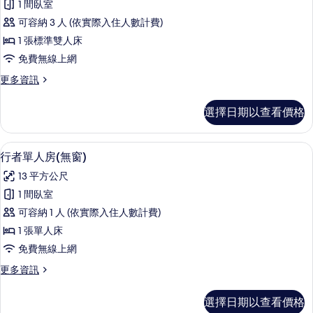
觀
相
1 間臥室
準
的
片
可容納 3 人 (依實際入住人數計費)
詳
雙
情
1 張標準雙人床
人
免費無線上網
房,
更
更多資訊
1
多
張
標
選擇日期以查看價格
準
標
雙
準
人
行者單人房(​無窗) | 書桌、筆電工作
顯
5
房,
雙
行者單人房(​無窗)
示
1
人
13 平方公尺
張
行
床,
標
1 間臥室
者
準
無
可容納 1 人 (依實際入住人數計費)
雙
單
窗
人
1 張單人床
人
床,
戶
免費無線上網
無
房
的
窗
更
更多資訊
(​
戶
多
所
無
的
行
有
選擇日期以查看價格
詳
者
窗)