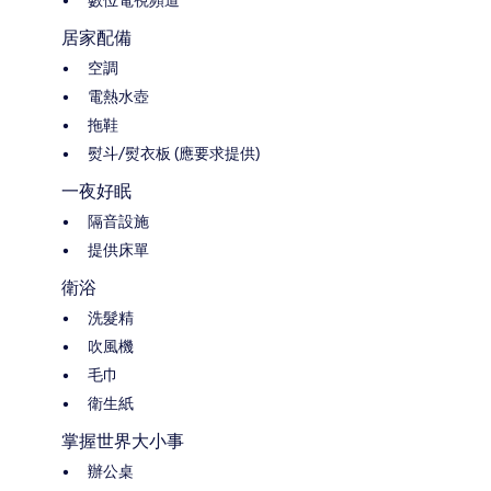
數位電視頻道
居家配備
空調
電熱水壺
拖鞋
熨斗/熨衣板 (應要求提供)
一夜好眠
隔音設施
提供床單
衛浴
洗髮精
吹風機
毛巾
衛生紙
掌握世界大小事
辦公桌