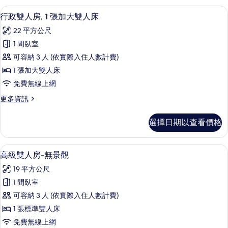
準
人
行政雙人房, 1 張加大雙人床 | 書桌
顯
7
房,
雙
行政雙人房, 1 張加大雙人床
示
1
人
22 平方公尺
張
行
床,
標
1 間臥室
政
準
浴
可容納 3 人 (依實際入住人數計費)
雙
雙
缸
人
1 張加大雙人床
人
床,
的
免費無線上網
浴
房,
所
缸
更
更多資訊
1
的
多
有
張
詳
行
相
選擇日期以查看價格
情
政
加
片
雙
大
人
高級雙人房-無景觀 | 書桌、筆電工作
顯
6
房,
雙
高級雙人房-無景觀
示
1
人
19 平方公尺
張
高
床
加
1 間臥室
級
大
的
可容納 3 人 (依實際入住人數計費)
雙
雙
所
人
1 張標準雙人床
人
床
有
免費無線上網
的