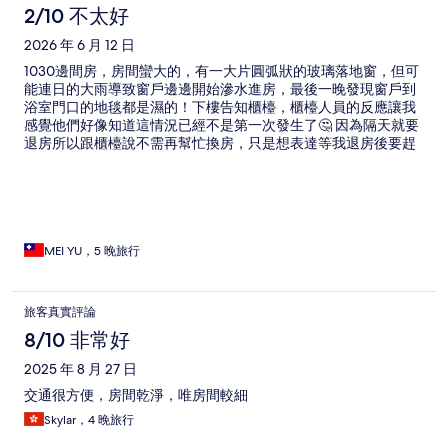
2/10 不太好
2026 年 6 月 12 日
1030邊間房，房間蠻大的，有一大片圓弧狀的玻璃落地窗，但可
能連日的大雨導致窗戶邊邊開始滲水進房，最後一晚發現窗戶到
浴室門口的地毯都是濕的！下樓告知櫃檯，櫃檯人員的反應讓我
感覺他們好像知道這情況已經不是第一次發生了🤔 因為隔天就要
退房所以跟櫃檯說不需再幫忙換房，只是想表達等我退房後要趕
緊處理，避免後續入住的房客感到不適。 櫃檯員工態度還不錯。
隔音不太好，都聽得到外面的聲音， 早餐餐點變化不大，很一般
般，且餐廳員工態度待改進～
MEI YU，5 晚旅行
旅客真實評論
8/10 非常好
2025 年 8 月 27 日
交通很方便，房間乾淨，唯房間較細
Skylar，4 晚旅行