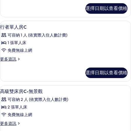
C
彩
選擇日期以查看價格
虹
的
客
所
房
書桌、筆電工作空間、隔音、熨斗/熨
顯
5
C
有
行者單人房C
示
的
相
可容納 1 人 (依實際入住人數計費)
詳
行
片
情
1 張單人床
者
免費無線上網
單
更
更多資訊
人
多
房
行
選擇日期以查看價格
者
C
單
的
人
書桌、筆電工作空間、隔音、熨斗/熨
顯
6
房
所
高級雙床房C-無景觀
示
C
有
可容納 2 人 (依實際入住人數計費)
的
高
相
詳
2 張單人床
級
情
片
免費無線上網
雙
更
更多資訊
床
多