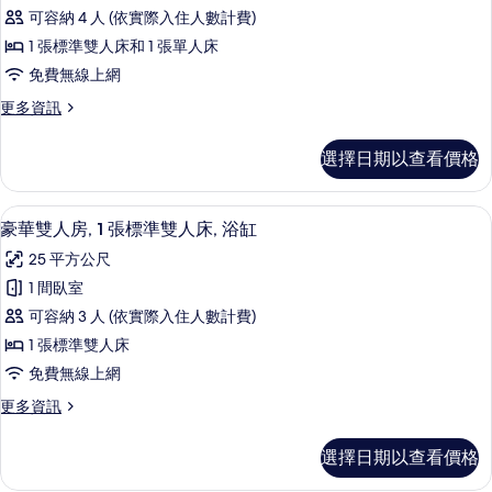
華
準
浴
可容納 4 人 (依實際入住人數計費)
雙
三
缸
人
1 張標準雙人床和 1 張單人床
人
床,
的
免費無線上網
浴
房,
所
缸
更
更多資訊
多
的
多
有
詳
張
豪
相
選擇日期以查看價格
情
華
床,
片
三
浴
人
豪華雙人房, 1 張標準雙人床, 浴缸 |
顯
9
房,
豪華雙人房, 1 張標準雙人床, 浴缸
缸
示
多
的
25 平方公尺
張
豪
床,
所
1 間臥室
華
浴
有
可容納 3 人 (依實際入住人數計費)
缸
雙
的
相
1 張標準雙人床
人
詳
片
免費無線上網
情
房,
更
更多資訊
1
多
張
豪
選擇日期以查看價格
華
標
雙