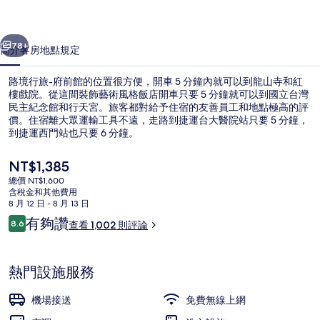
館
一個
下一個
的
78+
簡介
客房
地點
規定
相
路境行旅-府前館的位置很方便，開車 5 分鐘內就可以到龍山寺和紅
片
樓戲院。從這間裝飾藝術風格飯店開車只要 5 分鐘就可以到國立台灣
民主紀念館和行天宮。旅客都對給予住宿的友善員工和地點極高的評
集
價。住宿離大眾運輸工具不遠，走路到捷運台大醫院站只要 5 分鐘，
到捷運西門站也只要 6 分鐘。
目
NT$1,385
前
總價 NT$1,600
的
含稅金和其他費用
豪華雙人房, 1 張標準雙人床, 浴缸 | 
價
8 月 12 日 - 8 月 13 日
格
評
有夠讚
8.6
查看 1,002 則評論
是
8.6 分，滿分 10 分，
論
NT$1,385
熱門設施服務
機場接送
免費無線上網