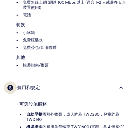
免費無線上網 (網速 100 Mbps 以上 (適合 1–2 人或最多 6 台
裝置使用))
電話
餐飲
小冰箱
免費瓶裝水
免費茶包/即溶咖啡
其他
旅遊指南/推薦
費用和規定
可選設施服務
自助早餐
需額外收費，成人約為 TWD280，兒童約為
TWD140
機場接送
的費用為每輛車 TWD1600 (單程，共 4 個座位)