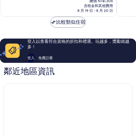
中
10
10
總價 NT$1,306
價
含稅金和其他費用
正
分，
分，
格
8 月 19 日 - 8 月 20 日
區
不
有
為
錯
夠
NT$1,131
比較類似住宿
哦，
讚，
1,959
507
則
則
評
評
登入以查看符合資格的折扣和禮遇。玩越多，獎勵就越
論
論
多！
登入
免費註冊
鄰近地區資訊