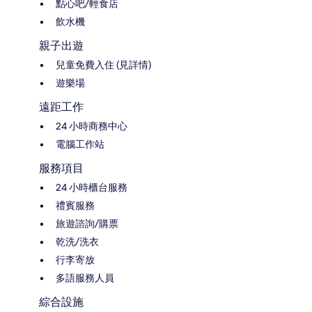
點心吧/輕食店
飲水機
親子出遊
兒童免費入住 (見詳情)
遊樂場
遠距工作
24 小時商務中心
電腦工作站
服務項目
24 小時櫃台服務
禮賓服務
旅遊諮詢/購票
乾洗/洗衣
行李寄放
多語服務人員
綜合設施