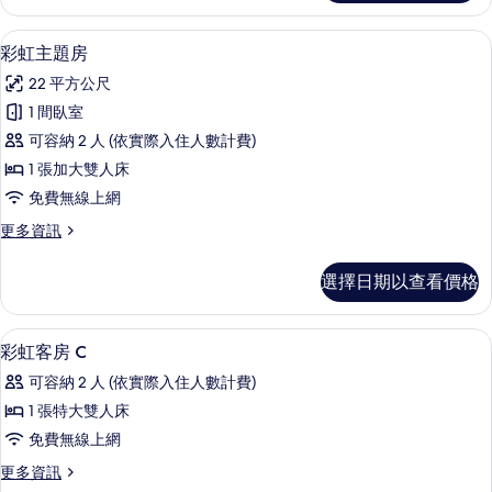
情
相
單
的
人
片
彩虹主題房 | 書桌、筆電工作空間、隔
顯
5
房
所
彩虹主題房
示
(​
有
22 平方公尺
無
彩
相
窗)
1 間臥室
虹
的
片
可容納 2 人 (依實際入住人數計費)
詳
主
情
1 張加大雙人床
題
免費無線上網
房
更
更多資訊
的
多
所
彩
選擇日期以查看價格
虹
有
主
相
題
書桌、筆電工作空間、隔音、熨斗/熨
顯
5
房
彩虹客房 C
片
示
的
可容納 2 人 (依實際入住人數計費)
詳
彩
情
1 張特大雙人床
虹
免費無線上網
客
更
更多資訊
房
多