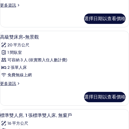
房-
相
詳
更
更多資訊
無
情
多
片
景
高
選擇日期以查看價格
級
觀
雙
的
人
書桌、筆電工作空間、隔音、熨斗/熨
顯
6
房-
高級雙床房-無景觀
所
示
無
有
20 平方公尺
景
高
觀
相
1 間臥室
級
的
片
可容納 3 人 (依實際入住人數計費)
詳
雙
情
2 張單人床
床
免費無線上網
房-
更
更多資訊
無
多
景
高
選擇日期以查看價格
級
觀
雙
的
床
書桌、筆電工作空間、隔音、熨斗/熨
顯
6
房-
標準雙人房, 1 張標準雙人床, 無窗戶
所
示
無
有
16 平方公尺
景
標