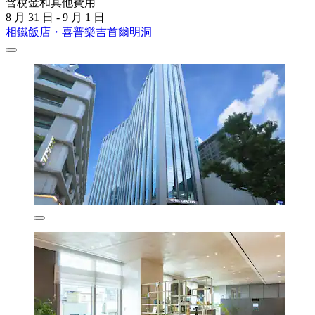
含稅金和其他費用
8 月 31 日 - 9 月 1 日
相鐵飯店・喜普樂吉首爾明洞