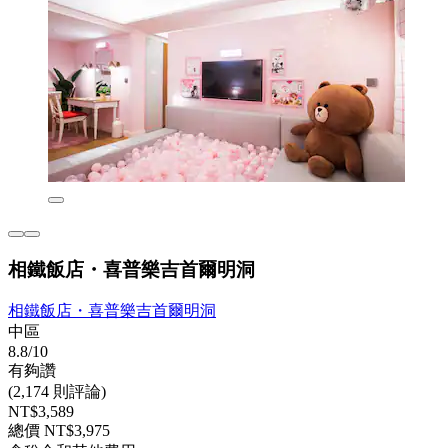
相鐵飯店・喜普樂吉首爾明洞
相鐵飯店・喜普樂吉首爾明洞
中區
8.8/10
有夠讚
(2,174 則評論)
NT$3,589
總價 NT$3,975