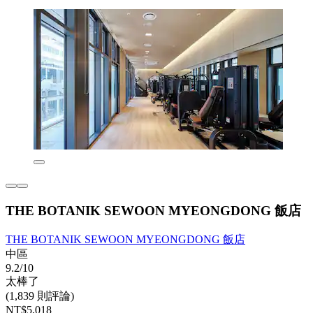
THE BOTANIK SEWOON MYEONGDONG 飯店
THE BOTANIK SEWOON MYEONGDONG 飯店
中區
9.2/10
太棒了
(1,839 則評論)
NT$5,018