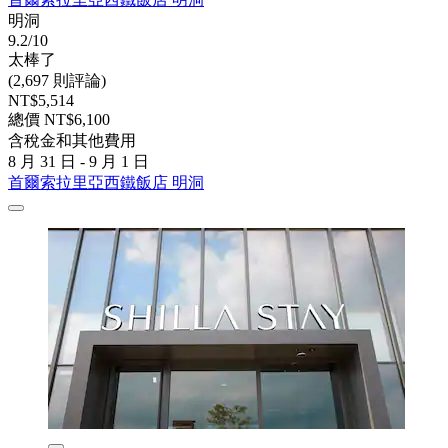
明洞
9.2/10
太棒了
(2,697 則評論)
NT$5,514
總價 NT$6,100
含稅金和其他費用
8 月 31 日 - 9 月 1 日
首爾索拉里亞西鐵飯店 明洞