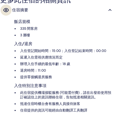
更多此住宿的相關資訊
住宿摘要
飯店規模
335 間客房
3 層樓
入住/退房
入住登記開始時間：15:00；入住登記結束時間：00:00
延遲入住需視供應情況而定
辦理入住手續的最低年齡：18 歲
退房時間：11:00
提供零接觸退房服務
入住特別注意事項
此住宿提供機場接駁服務 (可能需付費)，請在出發前使用預
訂確認信上的資訊聯絡住宿，告知抵達相關資訊。
抵達住宿時櫃台會有服務人員接待旅客
住宿提供的資訊可能經由自動翻譯工具翻譯