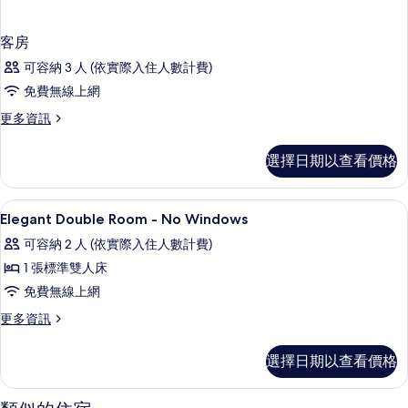
客房
可容納 3 人 (依實際入住人數計費)
免費無線上網
更
更多資訊
多
客
選擇日期以查看價格
房
的
詳
1 間臥室、高級寢具、羽絨被、迷你吧
顯
9
情
Elegant Double Room - No Windows
示
可容納 2 人 (依實際入住人數計費)
Elegant
1 張標準雙人床
Double
免費無線上網
Room
-
更
更多資訊
多
No
Elegant
Windows
選擇日期以查看價格
Double
的
Room
-
所