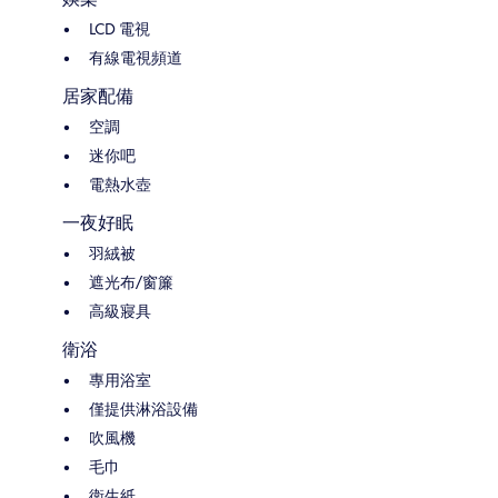
LCD 電視
有線電視頻道
居家配備
空調
迷你吧
電熱水壺
一夜好眠
羽絨被
遮光布/窗簾
高級寢具
衛浴
專用浴室
僅提供淋浴設備
吹風機
毛巾
衛生紙