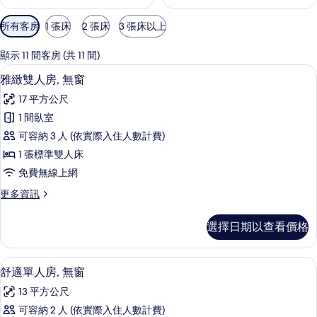
可
所有客房
1 張床
2 張床
3 張床以上
用
的
顯示 11 間客房 (共 11 間)
客
雅緻雙人房, 無窗 | 1 間臥室、高級
顯
4
雅緻雙人房, 無窗
房
示
篩
17 平方公尺
雅
選
1 間臥室
緻
條
可容納 3 人 (依實際入住人數計費)
雙
件
1 張標準雙人床
人
免費無線上網
房,
更
更多資訊
無
多
窗
雅
選擇日期以查看價格
緻
的
雙
所
人
舒適單人房, 無窗 | 1 間臥室、高級
顯
5
房,
舒適單人房, 無窗
有
示
無
相
13 平方公尺
窗
舒
的
片
可容納 2 人 (依實際入住人數計費)