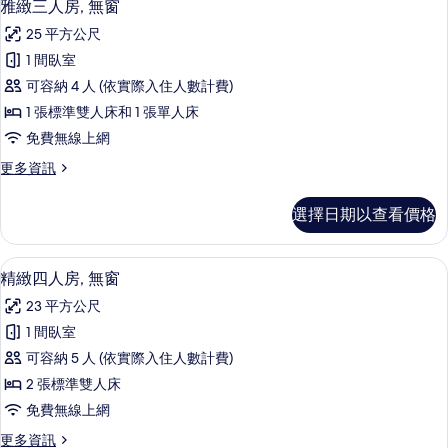
4
房,
雅緻三人房, 無窗
有
示
無
相
25 平方公尺
窗
雅
的
片
1 間臥室
緻
詳
可容納 4 人 (依實際入住人數計費)
情
三
1 張標準雙人床和 1 張單人床
人
免費無線上網
房,
更
更多資訊
無
多
窗
雅
選擇日期以查看價格
緻
的
三
所
人
精緻四人房, 無窗 | 1 間臥室、高級
顯
5
房,
精緻四人房, 無窗
有
示
無
相
23 平方公尺
窗
精
的
片
1 間臥室
緻
詳
可容納 5 人 (依實際入住人數計費)
情
四
2 張標準雙人床
人
免費無線上網
房,
更
更多資訊