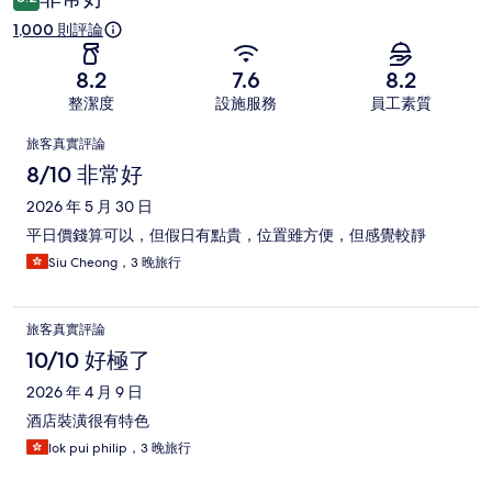
1,000 則評論
8.2
7.6
8.2
整潔度
設施服務
員工素質
評
旅客真實評論
論
8/10 非常好
2026 年 5 月 30 日
平日價錢算可以，但假日有點貴，位置雖方便，但感覺較靜
Siu Cheong，3 晚旅行
旅客真實評論
10/10 好極了
2026 年 4 月 9 日
酒店裝潢很有特色
lok pui philip，3 晚旅行