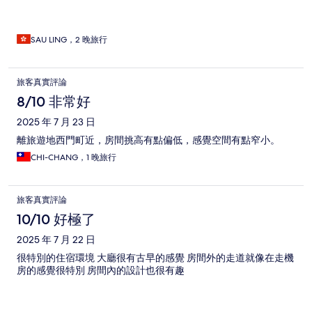
SAU LING，2 晚旅行
旅客真實評論
8/10 非常好
2025 年 7 月 23 日
離旅遊地西門町近，房間挑高有點偏低，感覺空間有點窄小。
CHI-CHANG，1 晚旅行
旅客真實評論
10/10 好極了
2025 年 7 月 22 日
很特別的住宿環境 大廳很有古早的感覺 房間外的走道就像在走機
房的感覺很特別 房間內的設計也很有趣