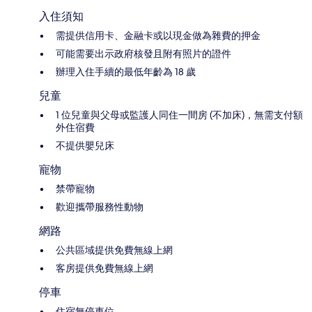
入住須知
需提供信用卡、金融卡或以現金做為雜費的押金
可能需要出示政府核發且附有照片的證件
辦理入住手續的最低年齡為 18 歲
兒童
1 位兒童與父母或監護人同住一間房 (不加床)，無需支付額
外住宿費
不提供嬰兒床
寵物
禁帶寵物
歡迎攜帶服務性動物
網路
公共區域提供免費無線上網
客房提供免費無線上網
停車
住宿無停車位