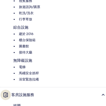
禮賓服務
旅遊諮詢/購票
乾洗/洗衣
行李寄放
綜合設施
建於 2016
櫃台保險箱
圖書館
接待大廳
無障礙設施
電梯
馬桶安全抓桿
浴室緊急拉繩
客房設施服務
娛樂