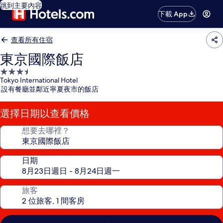
跳到主要內容
下載 App
查看所有住宿
東京國際飯店
3.5
Tokyo International Hotel
星
設有餐廳並鄰近寧夏夜市的飯店
級
住
選擇日期以查看價格
宿
想要去哪裡？
日期
旅客