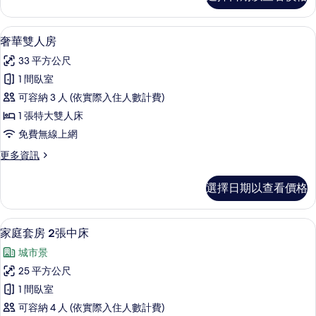
華
人
雙
床
床
奢華雙人房 | 高級寢具、羽絨被、迷
顯
4
房,
的
奢華雙人房
示
2
所
33 平方公尺
張
奢
有
單
1 間臥室
華
人
相
可容納 3 人 (依實際入住人數計費)
床
雙
片
的
1 張特大雙人床
人
詳
免費無線上網
情
房
更
更多資訊
的
多
所
奢
選擇日期以查看價格
華
有
雙
相
人
家庭套房 2張中床 | 高級
顯
5
房
家庭套房 2張中床
片
示
的
城市景
詳
家
情
25 平方公尺
庭
1 間臥室
套
可容納 4 人 (依實際入住人數計費)