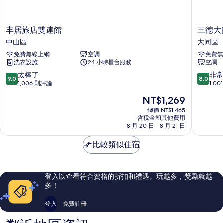
房
無
客
清
房
丰
三
潔
丰居旅店雙連館
三德大
清
居
德
中山區
大同區
服
潔
旅
大
服
免費無線上網
空調
免費無
務
店
飯
務
洗衣設施
24 小時櫃台服務
空調
雙
店
的
的
連
大
9.0
8.0
太棒了
非常
詳
9.0
8.0
所
館
同
分，
分，
1,006 則評論
1,0
情
中
區
滿
滿
有
現
NT$1,269
山
分
分
相
在
區
10
10
總價 NT$1,465
價
含稅金和其他費用
分，
分，
片
格
8 月 20 日 - 8 月 21 日
太
非
為
棒
常
NT$1,269
比較類似住宿
了，
好，
1,006
1,001
則
則
評
評
登入以查看符合資格的折扣和禮遇。玩越多，獎勵就越
論
論
多！
登入
免費註冊