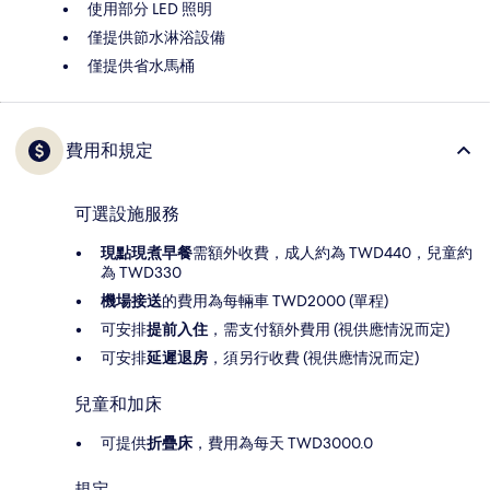
使用部分 LED 照明
僅提供節水淋浴設備
僅提供省水馬桶
費用和規定
可選設施服務
現點現煮早餐
需額外收費，成人約為 TWD440，兒童約
為 TWD330
機場接送
的費用為每輛車 TWD2000 (單程)
可安排
提前入住
，需支付額外費用 (視供應情況而定)
可安排
延遲退房
，須另行收費 (視供應情況而定)
兒童和加床
可提供
折疊床
，費用為每天 TWD3000.0
規定