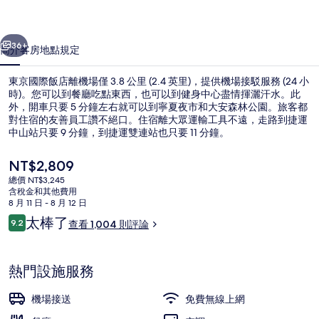
的
一個
下一個
相
36+
簡介
客房
地點
規定
片
東京國際飯店離機場僅 3.8 公里 (2.4 英里)，提供機場接駁服務 (24 小
集
時)。您可以到餐廳吃點東西，也可以到健身中心盡情揮灑汗水。此
外，開車只要 5 分鐘左右就可以到寧夏夜市和大安森林公園。旅客都
對住宿的友善員工讚不絕口。住宿離大眾運輸工具不遠，走路到捷運
中山站只要 9 分鐘，到捷運雙連站也只要 11 分鐘。
目
NT$2,809
前
總價 NT$3,245
的
含稅金和其他費用
用餐區
價
8 月 11 日 - 8 月 12 日
格
評
太棒了
9.2
查看 1,004 則評論
是
9.2 分，滿分 10 分，
論
NT$2,809
熱門設施服務
機場接送
免費無線上網