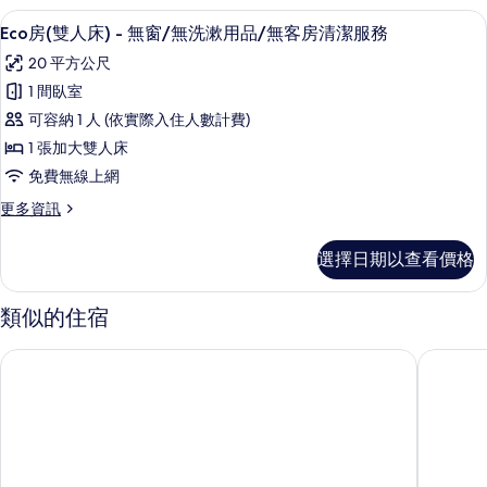
房
Eco房(雙人床) - 無窗/無洗漱用品
顯
1
的
Eco房(雙人床) - 無窗/無洗漱用品/無客房清潔服務
示
詳
20 平方公尺
情
Eco
1 間臥室
房
可容納 1 人 (依實際入住人數計費)
(雙
1 張加大雙人床
人
免費無線上網
床)
更
更多資訊
-
多
無
Eco
選擇日期以查看價格
房
窗/
(雙
無
人
類似的住宿
洗
床)
-
漱
丰居旅店雙連館
三德大飯
無
用
窗/
無
品/
洗
無
漱
用
客
品/