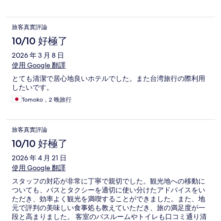
旅客真實評論
10/10 好極了
2026 年 3 月 8 日
使用 Google 翻譯
とても清潔で居心地良いホテルでした。また台湾旅行の際利用
したいです。
Tomoko，2 晚旅行
旅客真實評論
10/10 好極了
2026 年 4 月 21 日
使用 Google 翻譯
スタッフの対応が非常に丁寧で親切でした。観光地への移動に
ついても、バスとタクシーを適切に使い分けたアドバイスをい
ただき、効率よく観光を満喫することができました。また、地
元で評判の美味しい食事処も教えていただき、旅の満足度が一
段と高まりました。 客室のバスルームやトイレも口コミ通り清