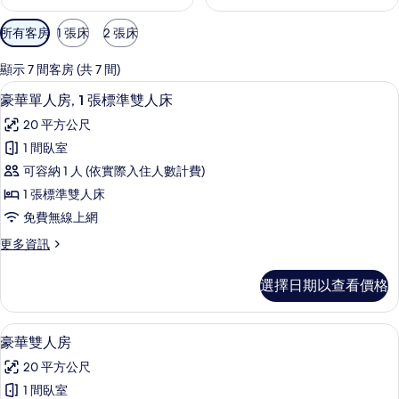
可
所有客房
1 張床
2 張床
用
的
顯示 7 間客房 (共 7 間)
客
高級寢具、羽絨被、迷你吧、客房內保
顯
3
豪華單人房, 1 張標準雙人床
房
示
篩
20 平方公尺
豪
選
1 間臥室
華
條
可容納 1 人 (依實際入住人數計費)
單
件
1 張標準雙人床
人
免費無線上網
房,
更
更多資訊
1
多
張
豪
選擇日期以查看價格
華
標
單
準
人
高級寢具、羽絨被、迷你吧、客房內保
顯
3
房,
雙
豪華雙人房
示
1
人
20 平方公尺
張
豪
床
標
1 間臥室