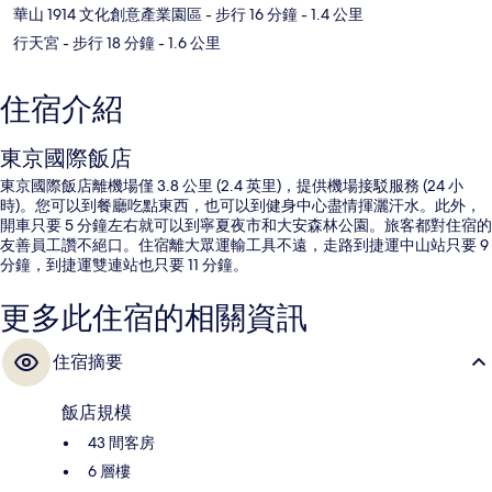
華山 1914 文化創意產業園區
- 步行 16 分鐘
- 1.4 公里
行天宮
- 步行 18 分鐘
- 1.6 公里
住宿介紹
東京國際飯店
東京國際飯店離機場僅 3.8 公里 (2.4 英里)，提供機場接駁服務 (24 小
時)。您可以到餐廳吃點東西，也可以到健身中心盡情揮灑汗水。此外，
開車只要 5 分鐘左右就可以到寧夏夜市和大安森林公園。旅客都對住宿的
友善員工讚不絕口。住宿離大眾運輸工具不遠，走路到捷運中山站只要 9
分鐘，到捷運雙連站也只要 11 分鐘。
更多此住宿的相關資訊
住宿摘要
飯店規模
43 間客房
6 層樓