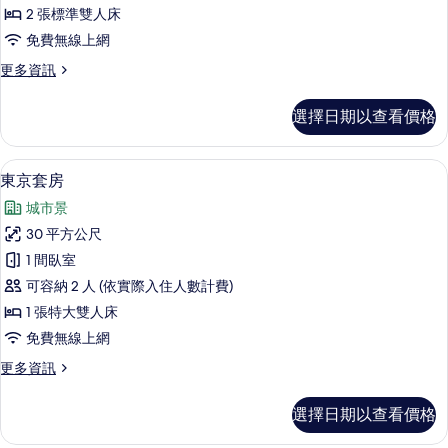
房
2 張標準雙人床
2
免費無線上網
張
更
更多資訊
中
多
床
家
選擇日期以查看價格
庭
的
套
所
房
東京套房 | 高級寢具、羽絨被、迷你
顯
5
2
有
東京套房
示
張
相
城市景
中
東
片
床
30 平方公尺
京
的
1 間臥室
詳
套
情
可容納 2 人 (依實際入住人數計費)
房
1 張特大雙人床
的
免費無線上網
所
更
更多資訊
有
多
相
東
選擇日期以查看價格
京
片
套