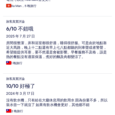
Ka Man，5 晚旅行
旅客真實評論
6/10 不錯哦
2025 年 7 月 27 日
房間很整潔，床和浴室都很舒適，睡得很舒服。可是由於地點靠
近大馬路，晚上十二點還有早上七八點都聽的到車聲或者警聲，
希望能提供耳塞，要不然還是會被影響。早餐服務不及格，該是
熱的餐點沒有適當保溫，煮好的麵及肉都變涼了。
1 晚旅行
旅客真實評論
10/10 好極了
2024 年 3 月 17 日
沒有飲水機，只有給在大廳休息用的飲用水 因為份量不多，所以
裝水壺一下就沒了 如果有飲水機會更好，其他都不錯
2 晚旅行