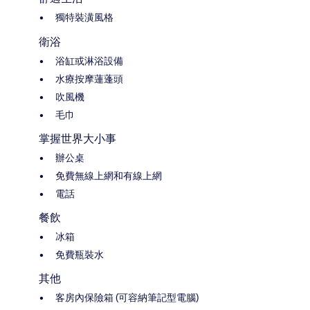
獨特裝潢風格
衛浴
浴缸或淋浴設備
水療按摩蓮蓬頭
吹風機
毛巾
掌握世界大小事
辦公桌
免費無線上網和有線上網
電話
餐飲
冰箱
免費瓶裝水
其他
客房內保險箱 (可容納筆記型電腦)