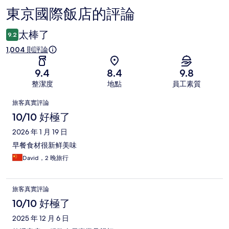
東京國際飯店的評論
評
論
太棒了
9.2
1,004 則評論
9.4
8.4
9.8
整潔度
地點
員工素質
評
旅客真實評論
論
10/10 好極了
2026 年 1 月 19 日
早餐食材很新鲜美味
David，2 晚旅行
旅客真實評論
10/10 好極了
2025 年 12 月 6 日