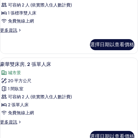
華
準
的
可容納 2 人 (依實際入住人數計費)
雙
雙
所
人
1 張標準雙人床
人
床
有
免費無線上網
的
房
相
詳
更
更多資訊
的
情
多
片
所
豪
選擇日期以查看價格
華
有
雙
相
人
豪華雙床房, 2 張單人床 | 客房景觀
顯
5
房
豪華雙床房, 2 張單人床
片
示
的
城市景
詳
豪
情
20 平方公尺
華
1 間臥室
雙
可容納 2 人 (依實際入住人數計費)
床
2 張單人床
房,
免費無線上網
2
更
更多資訊
張
多
單
豪
選擇日期以查看價格