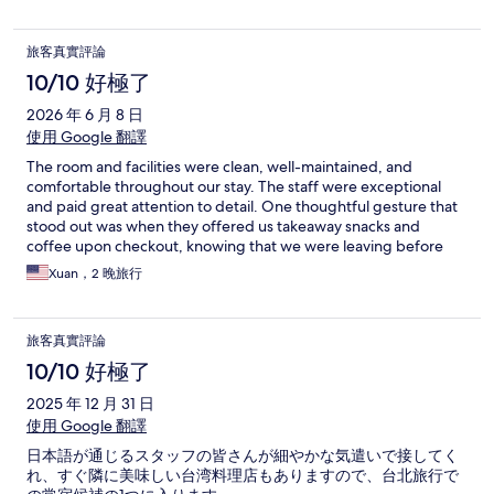
旅客真實評論
10/10 好極了
2026 年 6 月 8 日
使用 Google 翻譯
The room and facilities were clean, well-maintained, and
comfortable throughout our stay. The staff were exceptional
and paid great attention to detail. One thoughtful gesture that
stood out was when they offered us takeaway snacks and
coffee upon checkout, knowing that we were leaving before
the breakfast service began. Their attentiveness and hospitality
Xuan，2 晚旅行
made our stay even more enjoyable.
旅客真實評論
10/10 好極了
2025 年 12 月 31 日
使用 Google 翻譯
日本語が通じるスタッフの皆さんが細やかな気遣いで接してく
れ、すぐ隣に美味しい台湾料理店もありますので、台北旅行で