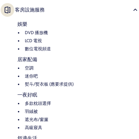
客房設施服務
娛樂
DVD 播放機
LCD 電視
數位電視頻道
居家配備
空調
迷你吧
熨斗/熨衣板 (應要求提供)
一夜好眠
多款枕頭選擇
羽絨被
遮光布/窗簾
高級寢具
舒適生活