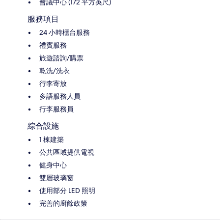
會議中心 (172 平方英尺)
服務項目
24 小時櫃台服務
禮賓服務
旅遊諮詢/購票
乾洗/洗衣
行李寄放
多語服務人員
行李服務員
綜合設施
1 棟建築
公共區域提供電視
健身中心
雙層玻璃窗
使用部分 LED 照明
完善的廚餘政策