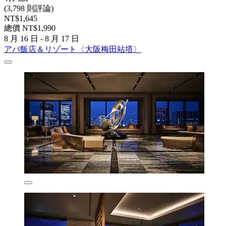
(3,798 則評論)
NT$1,645
總價 NT$1,990
8 月 16 日 - 8 月 17 日
アパ飯店＆リゾート〈大阪梅田站塔〉