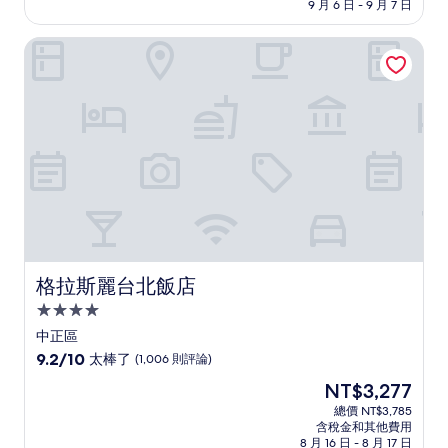
格
9 月 6 日 - 9 月 7 日
分，
為
太
NT$3,000
格拉斯麗台北飯店
棒
了，
(1,592
則
評
論)
格拉斯麗台北飯店
格拉斯麗台北飯店
4.0
星
中正區
級
9.2
9.2/10
太棒了
(1,006 則評論)
住
分，
現
NT$3,277
滿
宿
在
分
總價 NT$3,785
價
含稅金和其他費用
10
格
8 月 16 日 - 8 月 17 日
分，