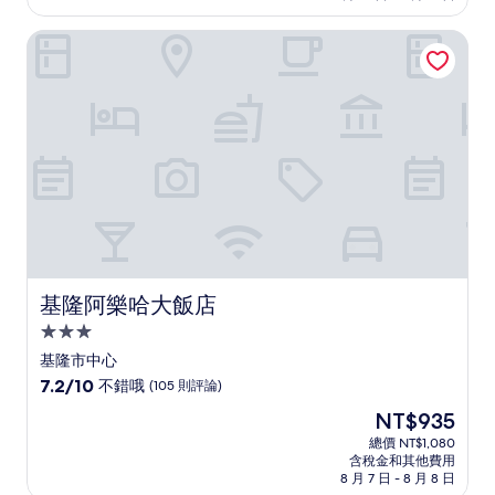
為
太
NT$3,277
基隆阿樂哈大飯店
棒
了，
(1,006
則
評
論)
基隆阿樂哈大飯店
基隆阿樂哈大飯店
3.0
星
基隆市中心
級
7.2
7.2/10
不錯哦
(105 則評論)
住
分，
現
NT$935
滿
宿
在
分
總價 NT$1,080
價
含稅金和其他費用
10
格
8 月 7 日 - 8 月 8 日
分，