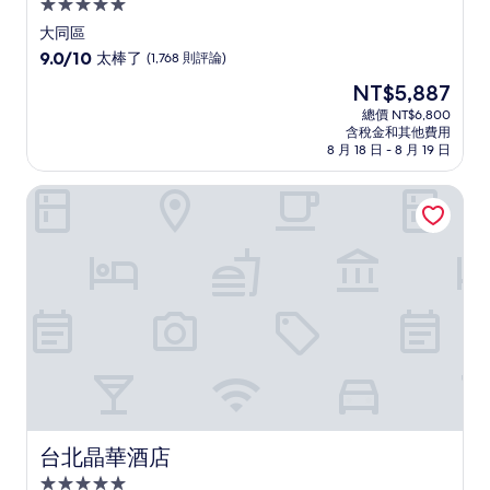
5.0
星
大同區
級
9.0
9.0/10
太棒了
(1,768 則評論)
住
分，
現
NT$5,887
滿
宿
在
分
總價 NT$6,800
價
含稅金和其他費用
10
格
8 月 18 日 - 8 月 19 日
分，
為
太
NT$5,887
台北晶華酒店
棒
了，
(1,768
則
評
論)
台北晶華酒店
台北晶華酒店
5.0