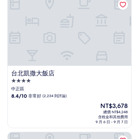
好，
(605
則
評
論)
台北凱撒大飯店
台北凱撒大飯店
4.0
星
中正區
級
8.4
8.4/10
非常好
(2,234 則評論)
住
分，
現
NT$3,678
滿
宿
在
分
總價 NT$4,248
價
含稅金和其他費用
10
格
9 月 6 日 - 9 月 7 日
分，
為
非
NT$3,678
集好旅店
常