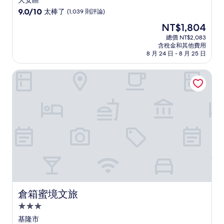
大安區
級
9.0
9.0/10
太棒了
(1,039 則評論)
住
分，
現
NT$1,804
滿
宿
在
分
總價 NT$2,083
價
含稅金和其他費用
10
格
8 月 24 日 - 8 月 25 日
分，
為
太
NT$1,804
倉箱蜜境文旅
棒
了，
(1,039
則
評
論)
倉箱蜜境文旅
倉箱蜜境文旅
3.0
星
基隆市