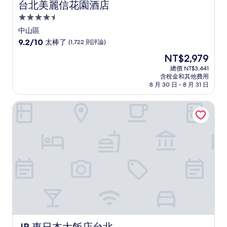
台北美麗信花園酒店
台北美麗信花園酒店
4.5
星
中山區
級
9.2
9.2/10
太棒了
(1,722 則評論)
住
分，
現
NT$2,979
滿
宿
在
分
總價 NT$3,441
價
含稅金和其他費用
10
格
8 月 30 日 - 8 月 31 日
分，
為
太
NT$2,979
JR 東日本大飯店台北
棒
了，
(1,722
則
評
論)
JR 東日本大飯店台北