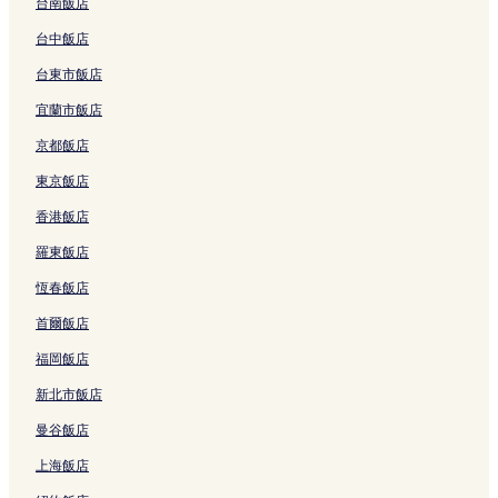
台南飯店
捷運萬芳社區站附近的飯店
瑞芳區飯店
台中飯店
外貿協會附近的飯店
台東市飯店
捷運後山埤站附近的飯店
宜蘭市飯店
台北 101 購物中心附近的飯店
京都飯店
士林官邸附近的飯店
東京飯店
捷運松山機場站附近的飯店
香港飯店
四四南村簡單市集附近的飯店
羅東飯店
保安宮附近的飯店
恆春飯店
捷運民權西路站附近的飯店
首爾飯店
赤上天山附近的飯店
福岡飯店
捷運台電大樓站附近的飯店
新北市飯店
忠孝路附近的飯店
曼谷飯店
象山附近的飯店
上海飯店
中正公園附近的飯店