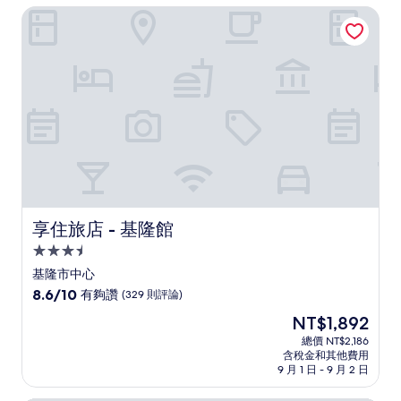
NT$3,636
享住旅店 - 基隆館
棒
了，
(1,611
則
評
論)
享住旅店 - 基隆館
享住旅店 - 基隆館
3.5
星
基隆市中心
級
8.6
8.6/10
有夠讚
(329 則評論)
住
分，
現
NT$1,892
滿
宿
在
分
總價 NT$2,186
價
含稅金和其他費用
10
格
9 月 1 日 - 9 月 2 日
分，
為
有
NT$1,892