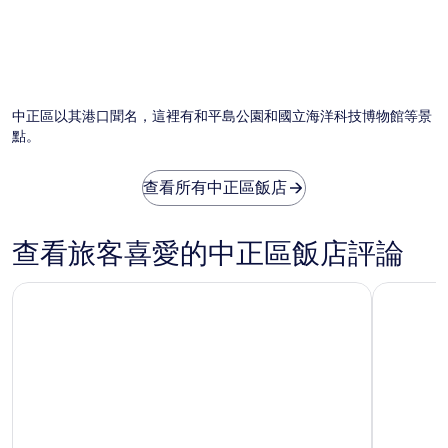
中正區以其港口聞名，這裡有和平島公園和國立海洋科技博物館等景
點。
查看所有中正區飯店
查看旅客喜愛的中正區飯店評論
台北西門索拉利亞西鐵飯店
格拉斯麗