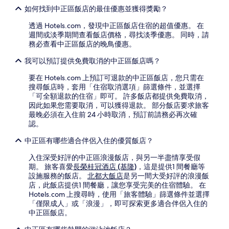
如何找到中正區飯店的最佳優惠並獲得獎勵？
透過 Hotels.com，發現中正區飯店住宿的超值優惠。 在
週間或淡季期間查看飯店價格，尋找淡季優惠。 同時，請
務必查看中正區飯店的晚鳥優惠。
我可以預訂提供免費取消的中正區飯店嗎？
要在 Hotels.com 上預訂可退款的中正區飯店，您只需在
搜尋飯店時，套用「住宿取消選項」篩選條件，並選擇
「可全額退款的住宿」即可。 許多飯店都提供免費取消，
因此如果您需要取消，可以獲得退款。 部分飯店要求旅客
最晚必須在入住前 24 小時取消，預訂前請務必再次確
認。
中正區有哪些適合伴侶入住的優質飯店？
入住深受好評的中正區浪漫飯店，與另一半盡情享受假
期。 旅客喜愛
長榮桂冠酒店 (基隆)
，這是提供1 間餐廳等
設施服務的飯店。
北都大飯店
是另一間大受好評的浪漫飯
店，此飯店提供1 間餐廳，讓您享受完美的住宿體驗。 在
Hotels.com 上搜尋時，使用「旅客體驗」篩選條件並選擇
「僅限成人」或「浪漫」，即可探索更多適合伴侶入住的
中正區飯店。