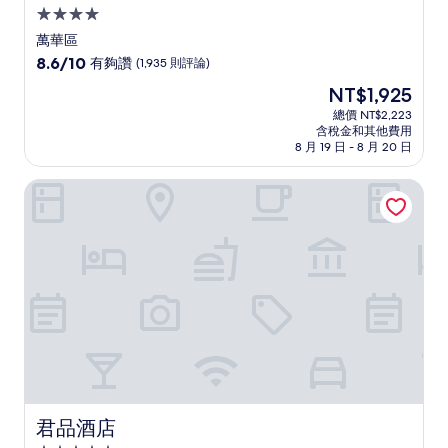
4.0
星
萬華區
級
8.6
8.6/10
有夠讚
(1,935 則評論)
住
分，
現
NT$1,925
滿
宿
在
分
總價 NT$2,223
價
含稅金和其他費用
10
格
8 月 19 日 - 8 月 20 日
分，
為
有
NT$1,925
君品酒店
夠
讚，
(1,935
則
評
論)
君品酒店
君品酒店