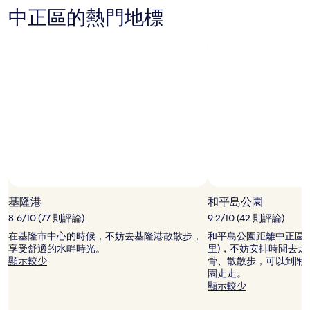
搜
中正區的熱門地標
尋
到
的
價
格。
價
格
和
供
應
情
況
可
能
會
基隆港
和平島公園
有
8.6/10 (77 則評論)
9.2/10 (42 則評論)
所
變
在基隆市中心的時候，不妨去基隆港散散步，
和平島公園距離中正區市中心
動，
享受舒適的水畔時光。
里)，不妨安排時間去
可
顯示較少
骨、散散步，可以到附
能
園走走。
受
顯示較少
到
其