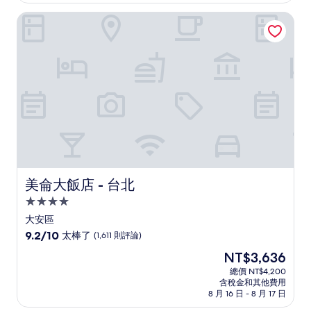
為
不
NT$935
美侖大飯店 - 台北
錯
哦，
(105
則
評
論)
美侖大飯店 - 台北
美侖大飯店 - 台北
4.0
星
大安區
級
9.2
9.2/10
太棒了
(1,611 則評論)
住
分，
現
NT$3,636
滿
宿
在
分
總價 NT$4,200
價
含稅金和其他費用
10
格
8 月 16 日 - 8 月 17 日
分，
為
太