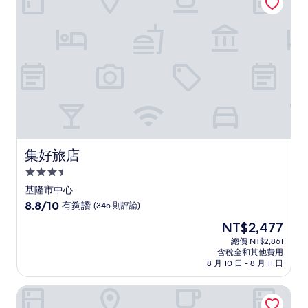
好，
(2,234
則
評
論)
集好旅店
集好旅店
3.5
星
基隆市中心
級
8.8
8.8/10
有夠讚
(345 則評論)
住
分，
現
NT$2,477
滿
宿
在
分
總價 NT$2,861
價
含稅金和其他費用
10
格
8 月 10 日 - 8 月 11 日
分，
為
有
NT$2,477
和逸台北忠孝館
夠
讚，