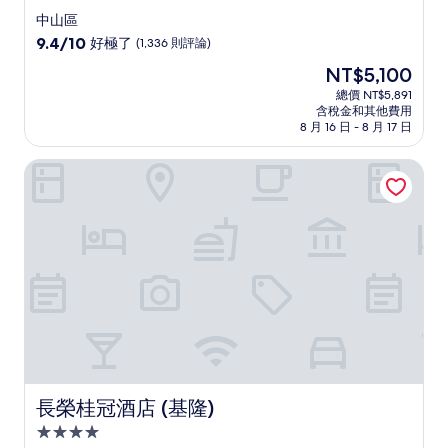
星
中山區
級
9.4
9.4/10
好極了
(1,336 則評論)
住
分，
現
NT$5,100
滿
宿
在
分
總價 NT$5,891
價
含稅金和其他費用
10
格
8 月 16 日 - 8 月 17 日
分，
為
好
NT$5,100
長榮桂冠酒店 (基隆)
極
了，
(1,336
則
評
論)
長榮桂冠酒店 (基隆)
長榮桂冠酒店 (基隆)
4.0