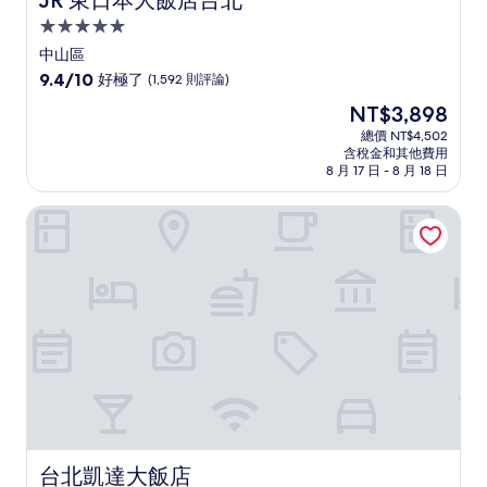
JR 東日本大飯店台北
5.0
星
中山區
級
9.4
9.4/10
好極了
(1,592 則評論)
住
分，
現
NT$3,898
滿
宿
在
分
總價 NT$4,502
價
含稅金和其他費用
10
格
8 月 17 日 - 8 月 18 日
分，
為
好
NT$3,898
台北凱達大飯店
極
了，
(1,592
則
評
論)
台北凱達大飯店
台北凱達大飯店