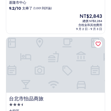
星
基隆市中心
級
9.2
9.2/10
太棒了
(1,001 則評論)
住
分，
現
NT$2,843
滿
宿
在
分
總價 NT$3,284
價
含稅金和其他費用
10
格
9 月 2 日 - 9 月 3 日
分，
為
太
NT$2,843
台北市怡品商旅
棒
了，
(1,001
則
評
論)
台北市怡品商旅
台北市怡品商旅
3.5
星