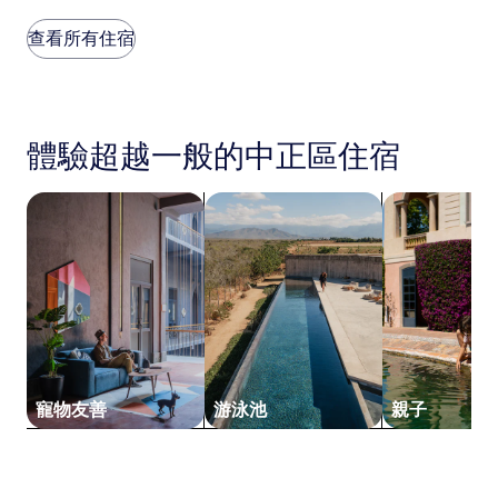
(1,172
每
則
晚
查看所有住宿
評
價
論)
格
是
根
據
體驗超越一般的中正區住宿
過
去
24
搜尋寵物友善住宿
搜尋附設游泳池的住宿
搜尋親子住宿
小
時
以
2
位
成
人
住
宿
1
寵物友善
游泳池
親子
晚
為
條
件
所