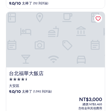
級
9.0
9.0/10
太棒了
(52 則評論)
住
分，
滿
宿
台北福華大飯店
分
10
分，
太
棒
了，
(52
則
評
論)
台北福華大飯店
台北福華大飯店
4.5
星
大安區
級
9.0
9.0/10
太棒了
(1,592 則評論)
住
分，
現
NT$3,000
滿
宿
在
分
總價 NT$3,465
價
含稅金和其他費用
10