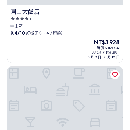
圓山大飯店
圓山大飯店
4.5
星
中山區
級
9.4
9.4/10
好極了
(2,207 則評論)
住
分，
現
NT$3,928
滿
宿
在
分
總價 NT$4,537
價
含稅金和其他費用
10
格
8 月 9 日 - 8 月 10 日
分，
為
好
NT$3,928
和苑三井花園飯店台北忠孝
極
了，
(2,207
則
評
論)