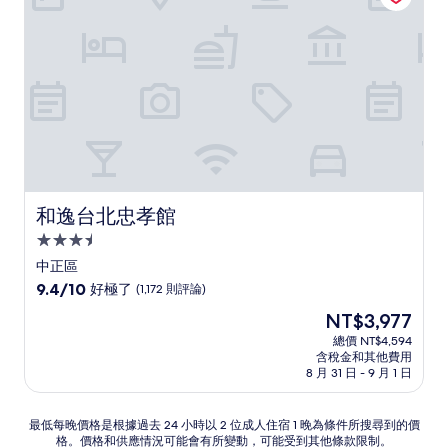
(345
則
評
論)
和逸台北忠孝館
和逸台北忠孝館
3.5
星
中正區
級
9.4
9.4/10
好極了
(1,172 則評論)
住
分，
現
NT$3,977
滿
宿
在
分
總價 NT$4,594
價
含稅金和其他費用
10
格
8 月 31 日 - 9 月 1 日
分，
為
好
NT$3,977
極
最
最低每晚價格是根據過去 24 小時以 2 位成人住宿 1 晚為條件所搜尋到的價
了，
格。價格和供應情況可能會有所變動，可能受到其他條款限制。
低