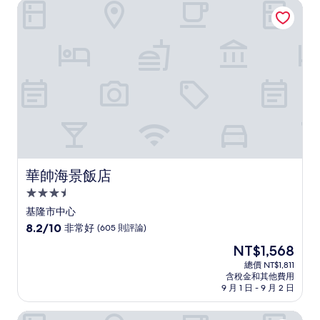
華帥海景飯店
夠
讚，
(329
則
評
論)
華帥海景飯店
華帥海景飯店
3.5
星
基隆市中心
級
8.2
8.2/10
非常好
(605 則評論)
住
分，
現
NT$1,568
滿
宿
在
分
總價 NT$1,811
價
含稅金和其他費用
10
格
9 月 1 日 - 9 月 2 日
分，
為
非
NT$1,568
台北凱撒大飯店
常