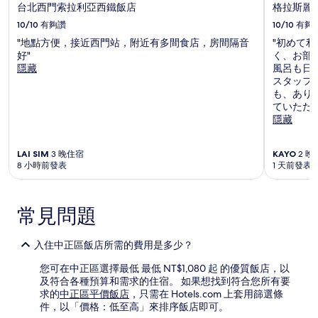
台北西門索拉利亞西鐵飯店
格拉斯麗
10/10
有夠讚
10/10
有夠
"地點方便，接近西門站，附近有多間食店，房間隔音
"初めて
好"
く、お部
隱藏
風呂も日
スタッフ
も、あり
ていただ
隱藏
LAI SIM
3 晚住宿
KAYO
2 晚
8 小時前發表
1 天前發表
常見問題
入住中正區飯店所需的費用是多少？
您可在中正區選擇最低 最低 NT$1,080 起 的優質飯店，以
及符合各種預算和需求的住宿。 如果想找到符合您所有要
求的
中正區平價飯店
，只需在 Hotels.com 上套用篩選條
件，以「價格：低至高」來排序飯店即可。