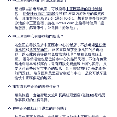
中正區有哪些熱門的游泳池飯店？
想增添些許奢華氛圍，可以搜尋
中正區最棒的游泳池飯
店
。
長榮桂冠酒店 (基隆)
是設有1 座室內游泳池的優質飯
店，且旅客評分為 9.2 分 (滿分 10 分)。 想看到更多設有游
泳池的中正區住宿，請在 Hotels.com 上搜尋時使用「設
施服務」篩選條件，並選擇「游泳池」。
中正區市中心有哪些熱門飯店？
若您正在尋找位於中正區市中心的飯店，不妨考慮
溫莎堡
微風館
和
溫莎堡涵館
。 旅客喜歡溫莎堡微風館的所處地
點，以及此民宿提供的免費當地料理早餐和免費無線上
網。 溫莎堡涵館也是位於市中心的熱門民宿，不僅有免費
當地料理早餐和露台，還有附設免費無線上網的客房。 只
要入住這些位於市中心的飯店，即可輕鬆前往九份老街等
熱門景點。 瑞芳區和萬里區皆靠近市中心，是您可以享受
愉快中正區假期的地區。
旅客喜歡中正區的哪些住宿？
粼島旅宿
、
倉箱蜜境文旅
和
長榮桂冠酒店 (基隆)
都是很受
旅客歡迎的住宿選擇。
在中正區能找到可退款的住宿嗎？
如果您需要有彈性，之後可以更改前往中正區的行程，大