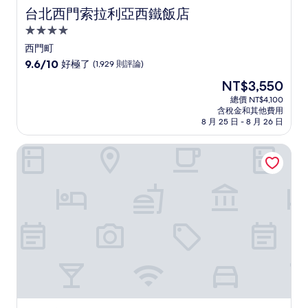
台北西門索拉利亞西鐵飯店
台北西門索拉利亞西鐵飯店
4.0
星
西門町
級
9.6
9.6/10
好極了
(1,929 則評論)
住
分，
現
NT$3,550
滿
宿
在
分
總價 NT$4,100
價
含稅金和其他費用
10
格
8 月 25 日 - 8 月 26 日
分，
為
好
NT$3,550
台北美麗信花園酒店
極
了，
(1,929
則
評
論)