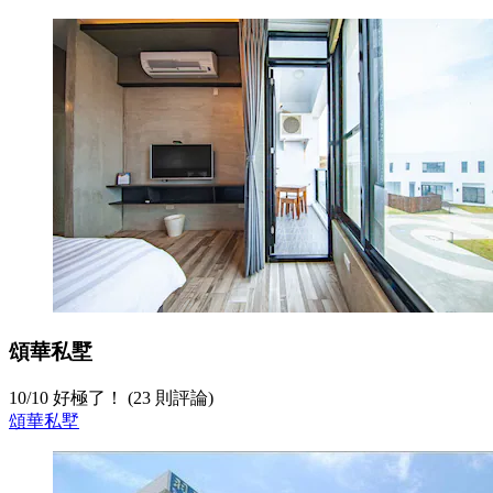
頌華私墅
10
/
10
好極了！ (23 則評論)
頌華私墅