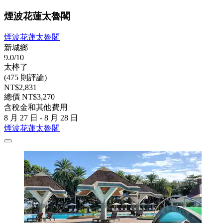
煙波花蓮太魯閣
煙波花蓮太魯閣
新城鄉
9.0/10
太棒了
(475 則評論)
NT$2,831
總價 NT$3,270
含稅金和其他費用
8 月 27 日 - 8 月 28 日
煙波花蓮太魯閣