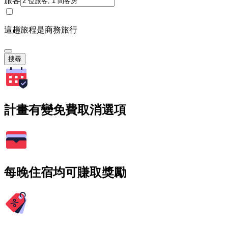
旅客
這趟旅程是商務旅行
搜尋
計畫有變免費取消選項
每晚住宿均可賺取獎勵