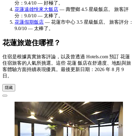
分：9.4/10 — 好極了。
花蓮遠雄悅來大飯店
— 壽豐鄉 4.5 星級飯店。 旅客評
分：9.0/10 — 太棒了。
花蓮假期飯店
— 花蓮市中心 3.5 星級飯店。 旅客評分：
9.0/10 — 太棒了。
花蓮旅遊住哪裡？
住宿是根據真實旅客評論，以及曾透過 Hotels.com 預訂 花蓮
住宿旅客的人氣所挑選。這些 花蓮 飯店在舒適度、地點與旅
客體驗方面持續表現優異。最後更新日期：
2026 年 8 月 9
日
。
隱藏