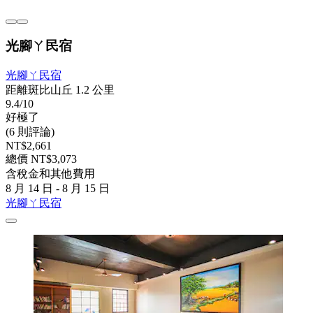
光腳ㄚ民宿
光腳ㄚ民宿
距離斑比山丘 1.2 公里
9.4/10
好極了
(6 則評論)
NT$2,661
總價 NT$3,073
含稅金和其他費用
8 月 14 日 - 8 月 15 日
光腳ㄚ民宿