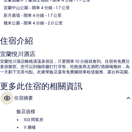
宜蘭中山公園
- 開車 4 分鐘
- 1.7 公里
新月廣場
- 開車 4 分鐘
- 1.7 公里
幾米公園
- 開車 4 分鐘
- 2.0 公里
住宿介紹
宜蘭悅川酒店
宜蘭悅川酒店離礁溪溫泉很近，只要開車 10 分鐘就會到。住宿有免費兒
童俱樂部。您可以到咖啡廳打打牙祭，吃飽後再去酒吧/酒廊喝幾杯，為
一天劃下完美句點。此奢華飯店還有免費腳踏車租借服務、露台和花園。
更多此住宿的相關資訊
住宿摘要
飯店規模
103 間客房
11 層樓