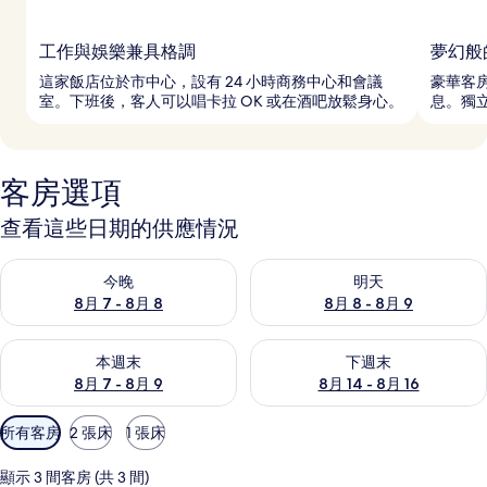
工作與娛樂兼具格調
夢幻般
這家飯店位於市中心，設有 24 小時商務中心和會議
豪華客
室。下班後，客人可以唱卡拉 OK 或在酒吧放鬆身心。
息。獨
客房選項
查看這些日期的供應情況
查看今晚 (8月 7 - 8月 8) 的供應情況
查看明天 (8月 8 - 8月 9) 的
今晚
明天
8月 7 - 8月 8
8月 8 - 8月 9
查看本週末 (8月 7 - 8月 9) 的供應情況
查看下週末 (8月 14 - 8月 16)
本週末
下週末
8月 7 - 8月 9
8月 14 - 8月 16
可
所有客房
2 張床
1 張床
用
的
顯示 3 間客房 (共 3 間)