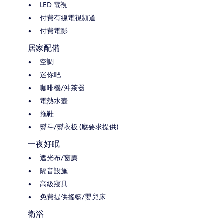
LED 電視
付費有線電視頻道
付費電影
居家配備
空調
迷你吧
咖啡機/沖茶器
電熱水壺
拖鞋
熨斗/熨衣板 (應要求提供)
一夜好眠
遮光布/窗簾
隔音設施
高級寢具
免費提供搖籃/嬰兒床
衛浴