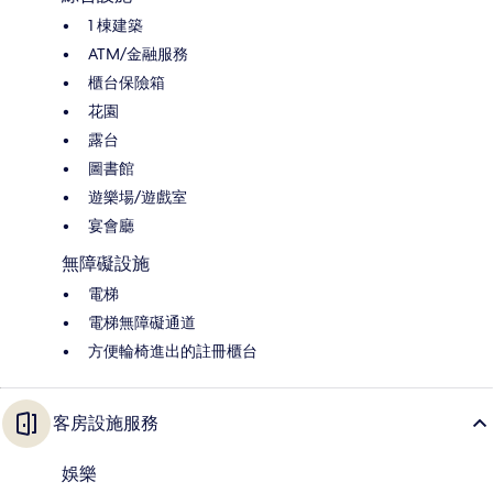
1 棟建築
ATM/金融服務
櫃台保險箱
花園
露台
圖書館
遊樂場/遊戲室
宴會廳
無障礙設施
電梯
電梯無障礙通道
方便輪椅進出的註冊櫃台
客房設施服務
娛樂