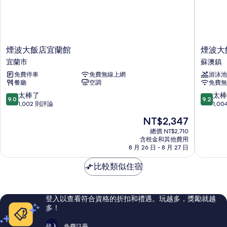
煙
煙
煙波大飯店宜蘭館
煙波大
波
波
宜蘭市
蘇澳鎮
大
大
免費停車
免費無線上網
游泳池
飯
飯
餐廳
空調
免費無
店
店
宜
蘇
9.0
9.2
太棒了
太棒
9.0
9.2
蘭
澳
分，
分，
1,002 則評論
1,0
館
四
滿
滿
現
NT$2,347
宜
季
分
分
在
蘭
雙
10
10
總價 NT$2,710
價
市
含稅金和其他費用
泉
分，
分，
格
8 月 26 日 - 8 月 27 日
館
太
太
為
蘇
棒
棒
NT$2,347
比較類似住宿
澳
了，
了，
鎮
1,002
1,004
則
則
評
評
登入以查看符合資格的折扣和禮遇。玩越多，獎勵就越
論
論
多！
登入
免費註冊