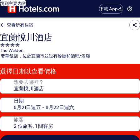
跳到主要內容
下載 App
查看所有住宿
宜蘭悅川酒店
4.0
The Walden
星
奢華飯店，位於宜蘭市並設有餐廳和酒吧/酒廊
級
住
選擇日期以查看價格
宿
想要去哪裡？
日期
旅客