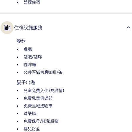
禁煙住宿
住宿設施服務
餐飲
餐廳
酒吧/酒廊
咖啡廳
公共區域供應咖啡/茶
親子出遊
兒童免費入住 (見詳情)
免費兒童俱樂部
免費區域接駁車
遊樂場
免費保母/托兒服務
嬰兒浴盆