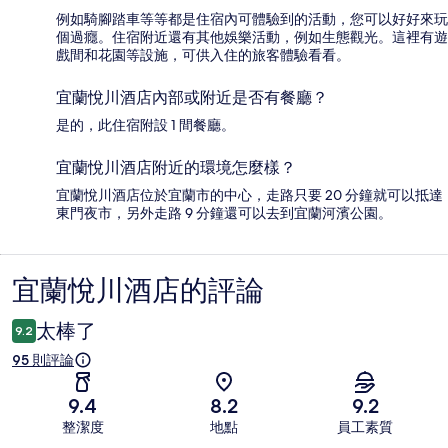
例如騎腳踏車等等都是住宿內可體驗到的活動，您可以好好來玩
個過癮。住宿附近還有其他娛樂活動，例如生態觀光。這裡有遊
戲間和花園等設施，可供入住的旅客體驗看看。
宜蘭悅川酒店內部或附近是否有餐廳？
是的，此住宿附設 1 間餐廳。
宜蘭悅川酒店附近的環境怎麼樣？
宜蘭悅川酒店位於宜蘭市的中心，走路只要 20 分鐘就可以抵達
東門夜市，另外走路 9 分鐘還可以去到宜蘭河濱公園。
宜蘭悅川酒店的評論
評
論
太棒了
9.2
95 則評論
9.4
8.2
9.2
整潔度
地點
員工素質