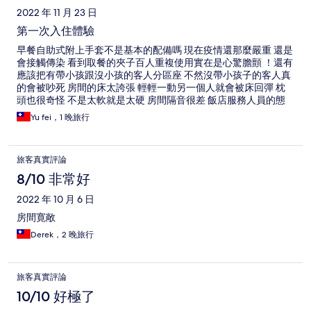
2022 年 11 月 23 日
第一次入住體驗
早餐自助式附上手套不是基本的配備嗎 現在疫情還那麼嚴重 還是
會接觸傳染 看到取餐的夾子百人重複使用實在是心驚膽顫 ！還有
應該把有帶小孩跟沒小孩的客人分區座 不然沒帶小孩子的客人真
的會被吵死 房間的床太誇張 輕輕一動另一個人就會被床回彈 枕
頭也很奇怪 不是太軟就是太硬 房間隔音很差 飯店服務人員的態
度都很專業親切 特別是預約的司機服務真的是很貼心 整體來說
Yu fei，1 晚旅行
CP值還行 是個適合帶小孩來 不怕吵的家庭才可以
旅客真實評論
8/10 非常好
2022 年 10 月 6 日
房間寛敞
Derek，2 晚旅行
旅客真實評論
10/10 好極了