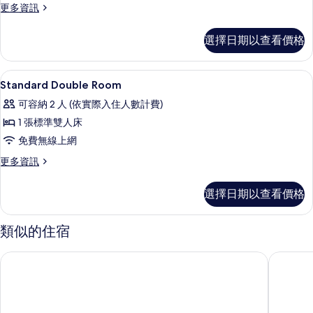
更
更多資訊
-
多
兩
簡
選擇日期以查看價格
愛
人
家
入
庭
1 間臥室、高級寢具、迷你吧、客房內
顯
5
房
住
Standard Double Room
示
-
的
可容納 2 人 (依實際入住人數計費)
兩
Standard
所
人
1 張標準雙人床
Double
入
有
免費無線上網
Room
住
相
的
的
更
更多資訊
詳
多
片
所
情
Standard
選擇日期以查看價格
有
Double
Room
相
的
類似的住宿
片
詳
情
煙波大飯店宜蘭館
煙波大飯