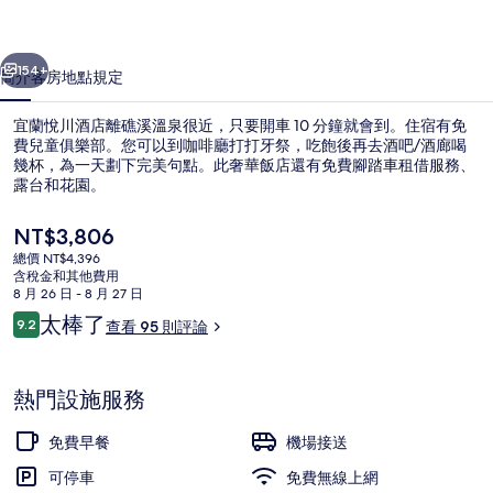
的
一個
下一個
相
154+
簡介
客房
地點
規定
片
宜蘭悅川酒店離礁溪溫泉很近，只要開車 10 分鐘就會到。住宿有免
集
費兒童俱樂部。您可以到咖啡廳打打牙祭，吃飽後再去酒吧/酒廊喝
幾杯，為一天劃下完美句點。此奢華飯店還有免費腳踏車租借服務、
露台和花園。
目
NT$3,806
前
總價 NT$4,396
的
含稅金和其他費用
價
8 月 26 日 - 8 月 27 日
住宿一隅
格
評
太棒了
9.2
查看 95 則評論
是
9.2 分，滿分 10 分，
論
NT$3,806
熱門設施服務
免費早餐
機場接送
可停車
免費無線上網