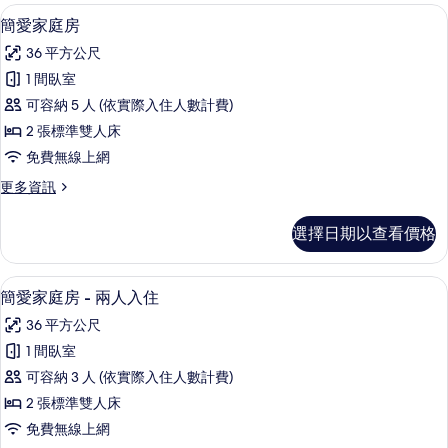
客
簡愛家庭房 | 1 間臥室、高級寢具、
顯
5
簡愛家庭房
房
示
篩
36 平方公尺
簡
選
1 間臥室
愛
條
可容納 5 人 (依實際入住人數計費)
家
件
2 張標準雙人床
庭
免費無線上網
房
更
更多資訊
的
多
所
簡
選擇日期以查看價格
愛
有
家
相
庭
簡愛家庭房 - 兩人入住 | 1 間臥室
顯
6
房
簡愛家庭房 - 兩人入住
片
示
的
36 平方公尺
詳
簡
情
1 間臥室
愛
可容納 3 人 (依實際入住人數計費)
家
2 張標準雙人床
庭
免費無線上網
房