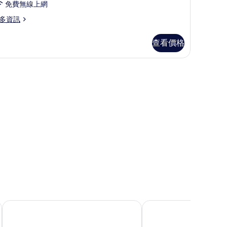
免費無線上網
四
多資訊
人
套
查看價格
房
的
所
有
相
片
羅東夜市‧幸福 Yes
羅東晶樺商務大飯店