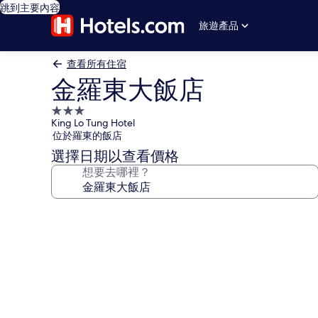
跳到主要內容
旅遊產品
查看所有住宿
金羅東大飯店
3.0
King Lo Tung Hotel
星
位於羅東的飯店
級
選擇日期以查看價格
住
想要去哪裡？
宿
金
羅
東
大
飯