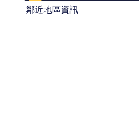
鄰近地區資訊