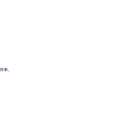
圖
停車。