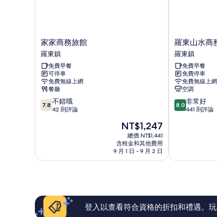
片
家
羅
家家商務旅館
羅東山水商
家
東
羅東鎮
羅東鎮
商
山
免費早餐
免費早餐
務
水
可停車
免費停車
旅
商
免費無線上網
免費無線上網
館
務
餐廳
空調
羅
飯
7.8
8.0
不錯哦
非常好
東
店
7.8
8.0
分，
分，
42 則評論
441 則評論
鎮
羅
滿
滿
東
現
NT$1,247
分
分
鎮
在
10
10
總價 NT$1,441
價
含稅金和其他費用
分，
分，
格
9 月 1 日 - 9 月 2 日
不
非
為
錯
常
NT$1,247
哦，
好，
42
441
則
則
評
評
論
論
登入以查看符合資格的折扣和禮遇。玩