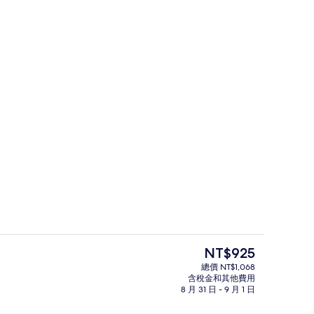
餐廳
目
NT$925
前
總價 NT$1,068
的
含稅金和其他費用
標準四人房 | 書桌、遮光布/窗簾、免
價
8 月 31 日 - 9 月 1 日
格
是