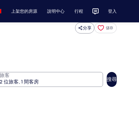
上架您的房源
說明中心
行程
登入
分享
儲存
旅客
搜尋