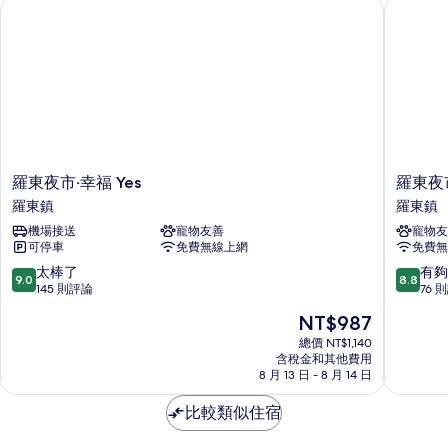
羅東夜市‧幸福 Yes
羅東夜市‧
羅
羅
羅東夜市‧幸福 Yes
羅東夜市
東
東
羅東鎮
羅東鎮
夜
夜
機場接送
寵物友善
寵物友
市‧
市‧
可停車
免費無線上網
免費無
幸
幸
福
福
9.0
8.8
太棒了
有夠
9.0
8.8
Yes
Yes
分，
分，
145 則評論
76 
羅
三
滿
滿
現
NT$987
東
館
分
分
在
鎮
羅
10
10
總價 NT$1,140
價
含稅金和其他費用
東
分，
分，
格
8 月 13 日 - 8 月 14 日
鎮
太
有
為
棒
夠
NT$987
比較類似住宿
了，
讚，
145
76