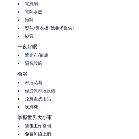
電風扇
電熱水壺
拖鞋
熨斗/熨衣板 (應要求提供)
紗窗
一夜好眠
遮光布/窗簾
隔音設施
衛浴
淋浴花灑
僅提供淋浴設備
免費盥洗用品
吹風機
掌握世界大小事
筆電工作空間
免費無線上網