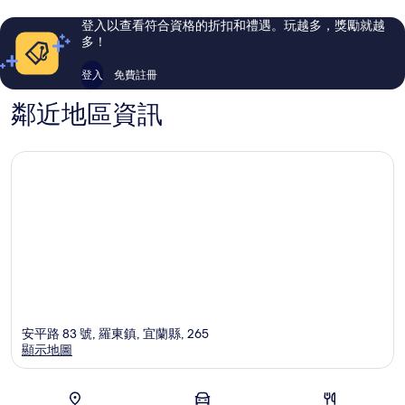
則
則
評
評
登入以查看符合資格的折扣和禮遇。玩越多，獎勵就越
論
論
多！
登入
免費註冊
鄰近地區資訊
安平路 83 號, 羅東鎮, 宜蘭縣, 265
顯示地圖
地圖