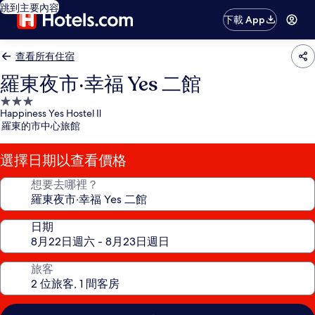
跳到主要內容
下載 App
查看所有住宿
羅東夜市‧幸福 Yes 二館
3.0
Happiness Yes Hostel Ⅱ
星
羅東的市中心旅館
級
住
選擇日期以查看價格
宿
想要去哪裡？
日期
旅客