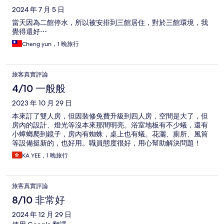
2024 年 7 月 5 日
當天因為二館停水，所以被安排到三館居住，對於三館環境，我
覺得還好⋯
Cheng yun，1 晚旅行
旅客真實評論
4/10 一般般
2023 年 10 月 29 日
本來訂了雙人房，但因裝修免費升級到四人房，空間是大了，但
房內的設計、燈光等沒本來那間明亮。浴室地板有不少蟻，還有
小蟑螂爬到鏡子，房內有蜘蛛，桌上也有蟻。花灑、廁所、風筒
等設備挺新的，也好用。職員態度很好，用心幫助解決問題！
KA YEE，1 晚旅行
旅客真實評論
8/10 非常好
2024 年 12 月 29 日