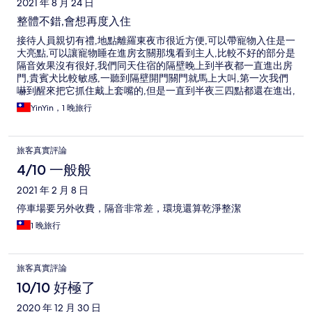
2021 年 8 月 24 日
整體不錯,會想再度入住
接待人員親切有禮,地點離羅東夜市很近方便,可以帶寵物入住是一
大亮點,可以讓寵物睡在進房玄關那塊看到主人,比較不好的部分是
隔音效果沒有很好,我們同天住宿的隔壁晚上到半夜都一直進出房
門,貴賓犬比較敏感,一聽到隔壁開門關門就馬上大叫,第一次我們
嚇到醒來把它抓住戴上套嘴的,但是一直到半夜三四點都還在進出,
害我婆婆根本不敢睡覺一直顧著狗,怕它聽到開關門的聲音就一直
YinYin，1 晚旅行
叫吵到別人,壓力很大.....
旅客真實評論
4/10 一般般
2021 年 2 月 8 日
停車場要另外收費，隔音非常差，環境還算乾淨整潔
1 晚旅行
旅客真實評論
10/10 好極了
2020 年 12 月 30 日