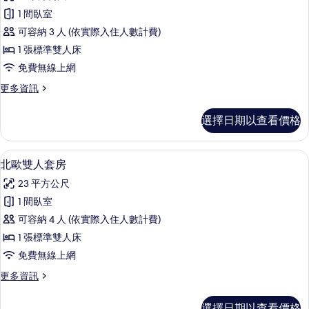
主
選
1 間臥室
題
條
可容納 3 人 (依實際入住人數計費)
雙
件
1 張標準雙人床
人
免費無線上網
套
更
更多資訊
房
多
的
主
選擇日期以查看價格
題
所
雙
有
人
北歐雙人套房 | 筆電工作空間、遮光布
顯
10
套
北歐雙人套房
相
示
房
片
23 平方公尺
的
北
詳
1 間臥室
歐
情
可容納 4 人 (依實際入住人數計費)
雙
1 張標準雙人床
人
免費無線上網
套
更
更多資訊
房
多
的
北
選擇日期以查看價格