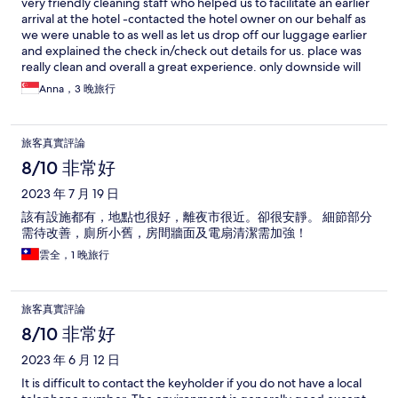
very friendly cleaning staff who helped us to facilitate an earlier
arrival at the hotel -contacted the hotel owner on our behalf as
we were unable to as well as let us drop off our luggage earlier
and explained the check in/check out details for us. place was
really clean and overall a great experience. only downside will
be the slightly old toilet but otherwise it’s really good ! basic
Anna，3 晚旅行
amenities - shampoo, body wash, towels, toiletries and hair
dryer provided 👍👍
旅客真實評論
8/10 非常好
2023 年 7 月 19 日
該有設施都有，地點也很好，離夜市很近。卻很安靜。 細節部分
需待改善，廁所小舊，房間牆面及電扇清潔需加強！
雲全，1 晚旅行
旅客真實評論
8/10 非常好
2023 年 6 月 12 日
It is difficult to contact the keyholder if you do not have a local