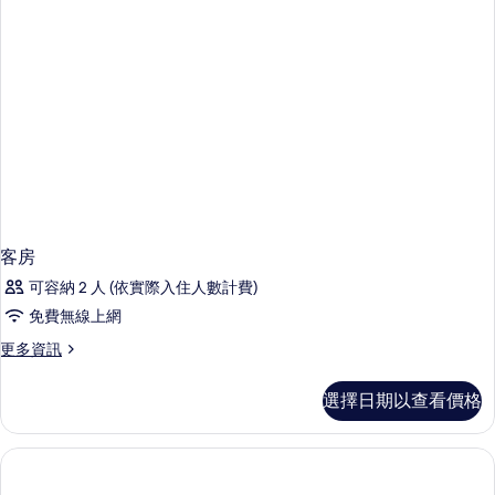
客房
可容納 2 人 (依實際入住人數計費)
免費無線上網
更
更多資訊
多
客
選擇日期以查看價格
房
的
詳
情