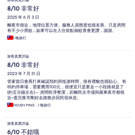
旅客真實評論
8/10 非常好
2025 年 6 月 3 日
離夜市很近，地理位置方便。服務人員態度也很友善。只是房間
有不少小黑蚊…如果可以在入住前點個蚊香會更讚，謝謝。
1 晚旅行
旅客真實評論
8/10 非常好
2023 年 7 月 31 日
管家當日會再打來確認預約與抵達時間，很有禮貌也很貼心。 有
特約停車場，需要費用100元，很便宜只是要走一小段路就是了
(約五分鐘左右)～ 房間乾淨整潔，距離民生市場與羅東夜市都很
近~逛完夜市剛好走路散步回民宿休息。
HSUEH PING，1 晚旅行
旅客真實評論
6/10 不錯哦