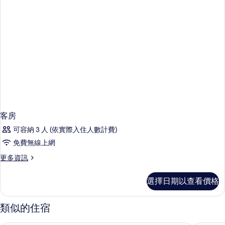
客房
可容納 3 人 (依實際入住人數計費)
免費無線上網
更
更多資訊
多
客
選擇日期以查看價格
房
的
詳
類似的住宿
情