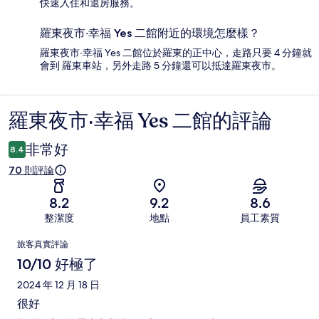
快速入住和退房服務。
羅東夜市‧幸福 Yes 二館附近的環境怎麼樣？
羅東夜市‧幸福 Yes 二館位於羅東的正中心，走路只要 4 分鐘就
會到 羅東車站，另外走路 5 分鐘還可以抵達羅東夜市。
羅東夜市‧幸福 Yes 二館的評論
評
論
非常好
8.4
70 則評論
8.2
9.2
8.6
整潔度
地點
員工素質
評
旅客真實評論
論
10/10 好極了
2024 年 12 月 18 日
很好