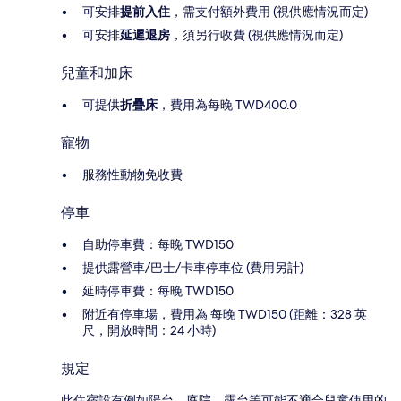
可安排
提前入住
，需支付額外費用 (視供應情況而定)
可安排
延遲退房
，須另行收費 (視供應情況而定)
兒童和加床
可提供
折疊床
，費用為每晚 TWD400.0
寵物
服務性動物免收費
停車
自助停車費：每晚 TWD150
提供露營車/巴士/卡車停車位 (費用另計)
延時停車費：每晚 TWD150
附近有停車場，費用為 每晚 TWD150 (距離：328 英
尺，開放時間：24 小時)
規定
此住宿設有例如陽台、庭院、露台等可能不適合兒童使用的