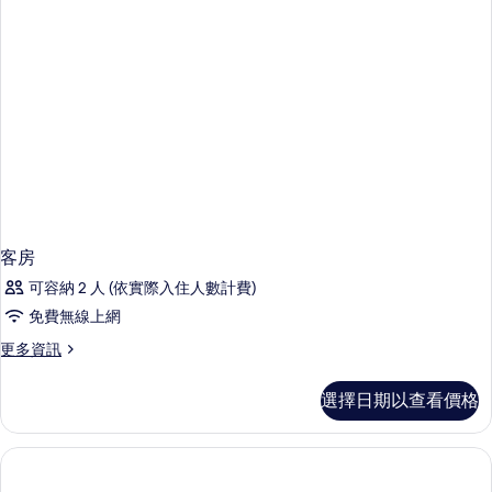
相
103
片
的
詳
情
客房
可容納 2 人 (依實際入住人數計費)
免費無線上網
更
更多資訊
多
客
選擇日期以查看價格
房
的
詳
情