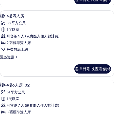
歐
所
雙
有
人
樓中樓四人房 | 筆電工作空間
顯
11
套
樓中樓四人房
相
示
房
片
38 平方公尺
的
樓
詳
1 間臥室
中
情
可容納 5 人 (依實際入住人數計費)
樓
2 張標準雙人床
四
免費無線上網
人
更
更多資訊
房
多
的
樓
選擇日期以查看價格
中
所
樓
有
四
樓中樓6人房102 | 筆電工作空間、遮
顯
7
人
樓中樓6人房102
相
示
房
片
51 平方公尺
的
樓
詳
1 間臥室
中
情
可容納 7 人 (依實際入住人數計費)
樓
3 張標準雙人床