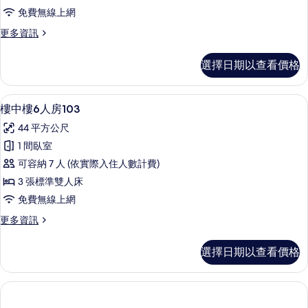
6
免費無線上網
人
更
更多資訊
房
多
102
樓
選擇日期以查看價格
中
的
樓
所
6
樓中樓6人房103 | 筆電工作空間、遮
顯
有
6
人
樓中樓6人房103
示
房
相
44 平方公尺
102
樓
片
的
1 間臥室
中
詳
可容納 7 人 (依實際入住人數計費)
情
樓
3 張標準雙人床
6
免費無線上網
人
更
更多資訊
房
多
103
樓
選擇日期以查看價格
中
的
樓
所
6
有
人
房