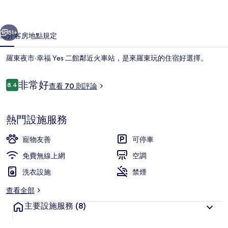
Yes
一個
下一個
二
51+
簡介
客房
地點
規定
館
羅東夜市‧幸福 Yes 二館鄰近火車站，是來羅東玩的住宿好選擇。
的
相
評
非常好
8.4
查看 70 則評論
8.4 分，滿分 10 分，
片
論
集
熱門設施服務
寵物友善
可停車
樓中樓四人房 | 筆電工作空間
免費無線上網
空調
洗衣設施
禁煙
查看全部
主要設施服務
(8)