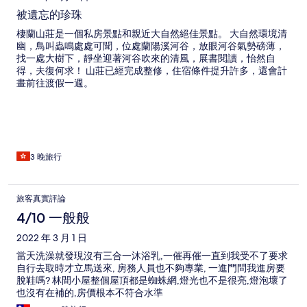
被遺忘的珍珠
棲蘭山莊是一個私房景點和親近大自然絕佳景點。 大自然環境清
幽，鳥叫蟲鳴處處可聞，位處蘭陽溪河谷，放眼河谷氣勢磅薄，
找一處大樹下，靜坐迎著河谷吹來的清風，展書閱讀，怡然自
得，夫復何求！ 山莊已經完成整修，住宿條件提升許多，還會計
畫前往渡假一週。
3 晚旅行
旅客真實評論
4/10 一般般
2022 年 3 月 1 日
當天洗澡就發現沒有三合一沐浴乳,一催再催一直到我受不了要求
自行去取時才立馬送來, 房務人員也不夠專業, 一進門問我進房要
脫鞋嗎? 林間小屋整個屋頂都是蜘蛛網,燈光也不是很亮,燈泡壞了
也沒有在補的,房價根本不符合水準