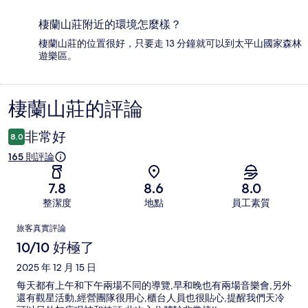
棲蘭山莊附近的環境怎麼樣？
棲蘭山莊的位置很好，只要走 13 分鐘就可以到太平山國家森林
遊樂區。
棲蘭山莊的評論
評
論
非常好
8.0
165 則評論
7.8
8.6
8.0
整潔度
地點
員工素質
評
旅客真實評論
論
10/10 好極了
2025 年 12 月 15 日
每天都有上午和下午兩場不同的導覽,早和晚也有兩場音樂會,另外
還有觀星活動,經營團隊很用心,櫃台人員也很貼心,提醒我們天冷