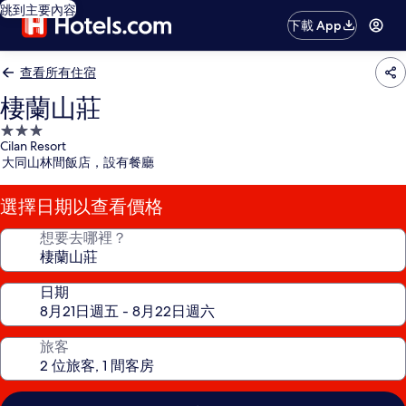
跳到主要內容
下載 App
查看所有住宿
棲蘭山莊
3.0
Cilan Resort
星
大同山林間飯店，設有餐廳
級
住
選擇日期以查看價格
宿
想要去哪裡？
日期
旅客