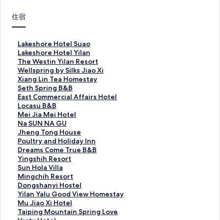
住宿
L
Lakeshore Hotel Suao
a
L
Lakeshore Hotel Yilan
k
a
T
The Westin Yilan Resort
e
k
h
W
Wellspring by Silks Jiao Xi
s
e
e
e
X
Xiang Lin Tea Homestay
h
s
W
l
i
S
Seth Spring B&B
o
h
e
l
a
e
E
East Commercial Affairs Hotel
r
o
s
s
n
t
a
L
Locasu B&B
e
r
t
p
g
h
s
o
M
Mei Jia Mei Hotel
H
e
i
r
L
S
t
c
e
N
Na SUN NA GU
o
H
n
i
i
p
C
a
i
a
J
Jheng Tong House
t
o
Y
n
n
r
o
s
J
S
h
P
Poultry and Holiday Inn
e
t
i
g
T
i
m
u
i
U
e
o
D
Dreams Come True B&B
l
e
l
b
e
n
m
B
a
N
n
u
r
Y
Yingshih Resort
S
l
a
y
a
g
e
&
M
N
g
l
e
i
S
Sun Hola Villa
u
Y
n
S
H
B
r
B
e
A
T
t
a
n
u
M
Mingchih Resort
a
i
R
i
o
&
c
的
i
G
o
r
m
g
n
i
D
Dongshanyi Hostel
o
l
e
l
m
B
i
連
H
U
n
y
s
s
H
n
o
Y
Yilan Yalu Good View Homestay
的
a
s
k
e
的
a
結
o
的
g
a
C
h
o
g
n
i
M
Mu Jiao Xi Hotel
連
n
o
s
s
連
l
t
連
H
n
o
i
l
c
g
l
u
T
Taiping Mountain Spring Love