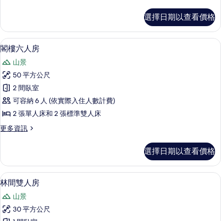
多
所
精
選擇日期以查看價格
緻
有
四
相
人
閣樓六人房 | 高級寢具、客房內保險箱
顯
4
房
閣樓六人房
片
示
的
山景
詳
閣
情
50 平方公尺
樓
2 間臥室
六
可容納 6 人 (依實際入住人數計費)
人
2 張單人床和 2 張標準雙人床
房
更
更多資訊
的
多
所
閣
選擇日期以查看價格
樓
有
六
相
人
林間雙人房 | 高級寢具、客房內保險箱
顯
4
房
林間雙人房
片
示
的
山景
詳
林
情
30 平方公尺
間