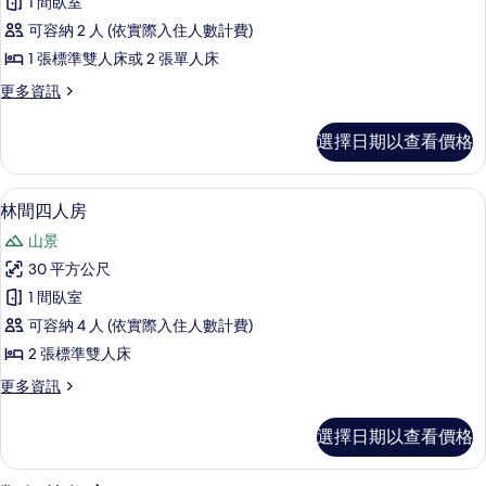
1 間臥室
雙
可容納 2 人 (依實際入住人數計費)
人
1 張標準雙人床或 2 張單人床
房
更
更多資訊
的
多
所
林
選擇日期以查看價格
間
有
雙
相
人
林間四人房 | 高級寢具、客房內保險箱
顯
4
房
林間四人房
片
示
的
山景
詳
林
情
30 平方公尺
間
1 間臥室
四
可容納 4 人 (依實際入住人數計費)
人
2 張標準雙人床
房
更
更多資訊
的
多
所
林
選擇日期以查看價格
間
有
四
相
人