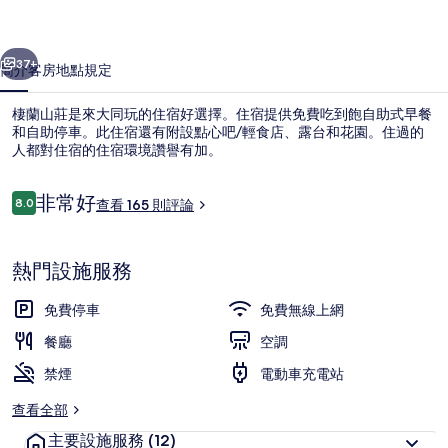
片
一個
下一個
集
37+
簡介
客房
地點
規定
棲蘭山莊是來大同玩的住宿好選擇。住宿提供免費吃到飽自助式早餐
和自助停車。此住宿還有附設點心吧/輕食店、露台和花園。住過的
人都對住宿的住宿環境讚譽有加。
評
非常好
8.0
查看 165 則評論
8.0 分，滿分 10 分，
論
熱門設施服務
接待櫃台
免費停車
免費無線上網
餐廳
空調
禁煙
電動車充電站
查看全部
主要設施服務
(12)