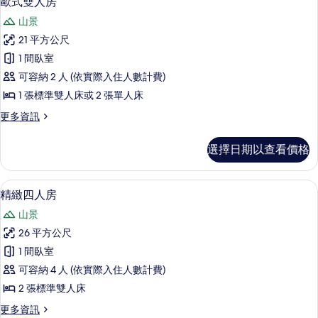
歐式雙人房
房
示
篩
山景
歐
選
21 平方公尺
式
條
1 間臥室
雙
件
可容納 2 人 (依實際入住人數計費)
人
1 張標準雙人床或 2 張單人床
房
更
更多資訊
的
多
所
歐
選擇日期以查看價格
式
有
雙
相
人
高級寢具、客房內保險箱、遮光布/窗
顯
4
房
精緻四人房
片
示
的
山景
詳
精
情
26 平方公尺
緻
1 間臥室
四
可容納 4 人 (依實際入住人數計費)
人
2 張標準雙人床
房
更
更多資訊
的