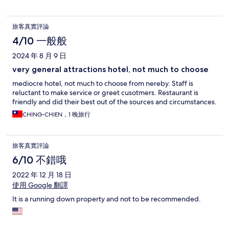
旅客真實評論
4/10 一般般
2024 年 8 月 9 日
very general attractions hotel, not much to choose
mediocre hotel, not much to choose from nereby. Staff is
reluctant to make service or greet cusotmers. Restaurant is
friendly and did their best out of the sources and circumstances.
CHING-CHIEN，1 晚旅行
旅客真實評論
6/10 不錯哦
2022 年 12 月 18 日
使用 Google 翻譯
It is a running down property and not to be recommended.