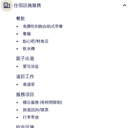
住宿設施服務
餐飲
免費吃到飽自助式早餐
餐廳
點心吧/輕食店
飲水機
親子出遊
嬰兒浴盆
遠距工作
會議室
服務項目
櫃台服務 (有時間限制)
旅遊諮詢/購票
行李寄放
綜合設施