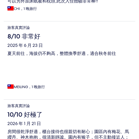
可以另外加床眠被和枕頭,此次入住體驗非常棒!!
CHI，1 晚旅行
旅客真實評論
8/10 非常好
2025 年 6 月 23 日
夏天前往，海拔仍不夠高，整體換季舒適，適合秋冬前往
MEILING，1 晚旅行
旅客真實評論
10/10 好極了
2026 年 1 月 21 日
房間很乾淨舒適，櫃台接待也很親切有耐心；園區內有梅花、馬
纓丹、神木抱抱，很清新靜謐。園內有猴子，但不主動接近人；