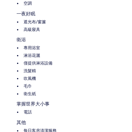
空調
一夜好眠
遮光布/窗簾
高級寢具
衛浴
專用浴室
淋浴花灑
僅提供淋浴設備
洗髮精
吹風機
毛巾
衛生紙
掌握世界大小事
電話
其他
每日客房清潔服務