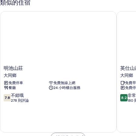
類似的住宿
房
片
的
明池山莊
英仕山莊
詳
情
明
英
明池山莊
英仕山
池
仕
大同鄉
大同鄉
山
山
免費停車
免費無線上網
免費早
莊
莊
餐廳
24 小時櫃台服務
免費停
大
大
同
同
7.8
8.2
不錯哦
非常
7.8
8.2
鄉
鄉
分，
分，
278 則評論
180
滿
滿
分
分
10
10
分，
分，
不
非
錯
常