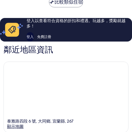
比較類似住宿
哦，
好，
278
180
則
則
評
評
登入以查看符合資格的折扣和禮遇。玩越多，獎勵就越
論
論
多！
登入
免費註冊
鄰近地區資訊
泰雅路四段 6 號, 大同鄉, 宜蘭縣, 267
顯示地圖