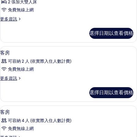
2 張加大雙人床
人
免費無線上網
房
更
更多資訊
的
多
所
豪
選擇日期以查看價格
華
有
四
相
人
高級寢具、羽絨被、筆電工作空間、遮
顯
5
房
客房
片
示
的
可容納 2 人 (依實際入住人數計費)
詳
客
情
免費無線上網
房
更
更多資訊
的
多
所
客
選擇日期以查看價格
房
有
的
相
詳
高級寢具、羽絨被、筆電工作空間、遮
顯
4
情
客房
片
示
可容納 4 人 (依實際入住人數計費)
客
免費無線上網
房