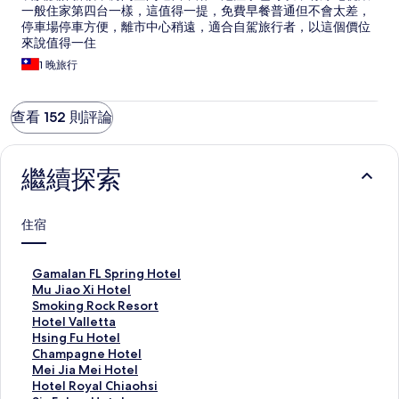
一般住家第四台一樣，這值得一提，免費早餐普通但不會太差，
停車場停車方便，離市中心稍遠，適合自駕旅行者，以這個價位
來說值得一住
1 晚旅行
查看 152 則評論
繼續探索
住宿
G
Gamalan FL Spring Hotel
a
M
Mu Jiao Xi Hotel
m
u
S
Smoking Rock Resort
a
J
m
H
Hotel Valletta
l
i
o
o
H
Hsing Fu Hotel
a
a
k
t
s
C
Champagne Hotel
n
o
i
e
i
h
M
Mei Jia Mei Hotel
F
X
n
l
n
a
e
H
Hotel Royal Chiaohsi