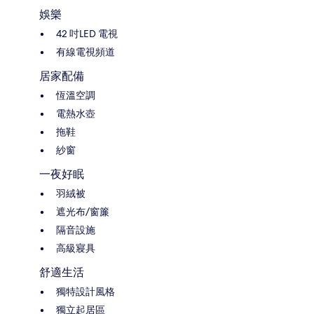
娛樂
42 吋LED 電視
有線電視頻道
居家配備
恆溫空調
電熱水壺
拖鞋
紗窗
一夜好眠
羽絨被
遮光布/窗簾
隔音設施
高級寢具
舒適生活
獨特設計風格
獨立起居區