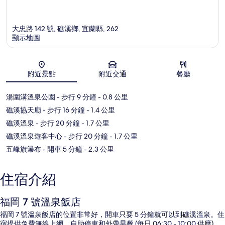
大忠路 142 號, 礁溪鄉, 宜蘭縣, 262
顯示地圖
地圖
附近景點
附近交通
餐廳
湯圍溝溫泉公園
- 步行 9 分鐘
- 0.8 公里
礁溪協天廟
- 步行 16 分鐘
- 1.4 公里
礁溪溫泉
- 步行 20 分鐘
- 1.7 公里
礁溪溫泉遊客中心
- 步行 20 分鐘
- 1.7 公里
五峰旗瀑布
- 開車 5 分鐘
- 2.3 公里
住宿介紹
福岡 7 號溫泉飯店
福岡 7 號溫泉飯店的位置非常好，開車只要 5 分鐘就可以到礁溪溫泉。住
宿提供免費無線上網、自助停車和外帶早餐 (每日 06:30 - 10:00 供應)。