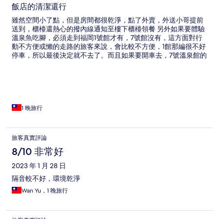
飯店的清潔還行
雖然空間小了點，但是房間都很乾淨，點了外賣，外送小哥提前
送到，櫃檯還熱心的撥內線通知至樓下櫃檯領餐 另外如果要體驗
溫泉魚吃腳，必須走到福岡1號館才有，7號館沒有，這方面對行
動不方便或懶的走路的旅客來說，會比較不方便，1館那編很不好
停車，所以最後決定就不去了。而且如果要開車去，7號溫泉館的
停車場離飯店走路大概有3分鐘路程，要出大門左轉沿著馬路到飯
店後方
1 晚旅行
旅客真實評論
8/10 非常好
2023 年 1 月 28 日
隔音較不好，環境乾淨
Wan Yu，1 晚旅行