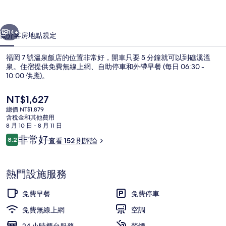
飯
一個
下一個
店
14+
簡介
客房
地點
規定
的
福岡 7 號溫泉飯店的位置非常好，開車只要 5 分鐘就可以到礁溪溫
相
泉。住宿提供免費無線上網、自助停車和外帶早餐 (每日 06:30 -
片
10:00 供應)。
集
目
NT$1,627
前
總價 NT$1,879
的
含稅金和其他費用
價
8 月 10 日 - 8 月 11 日
格
評
非常好
8.2
查看 152 則評論
接待櫃台
是
8.2 分，滿分 10 分，
論
NT$1,627
熱門設施服務
免費早餐
免費停車
免費無線上網
空調