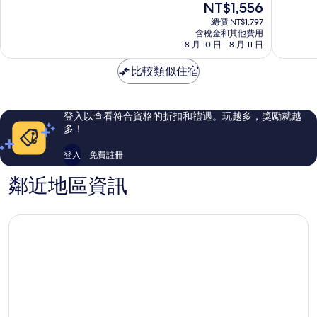
現
NT$1,556
礁
礁
分
分
在
溪
溪
10
10
總價 NT$1,797
價
鄉
含稅金和其他費用
鄉
分，
分，
格
8 月 10 日 - 8 月 11 日
非
有
為
常
夠
NT$1,556
比較類似住宿
好，
讚，
189
343
則
則
評
評
登入以查看符合資格的折扣和禮遇。玩越多，獎勵就越
論
論
多！
登入
免費註冊
鄰近地區資訊