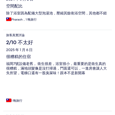
空間配比
除了浴室因為配備大型泡湯池，壓縮其餘衛浴空間，其他都不錯
Pharaoh，1 晚旅行
旅客真實評論
2/10 不太好
2025 年 1 月 6 日
很糟糕的住宿
福岡7號設備老舊， 衛生很差，浴室很小，最重要的是衛生真的
很糟糕，滿地頭髮像是沒打掃過，門面還可以，一進房會讓人大
失所望，電梯口還有一股臭屎味！跟本不是新開幕
1 晚旅行