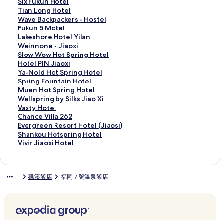
L
i
g
V
g
m
i
o
S
Six Fukun Hotel
S
H
R
a
F
p
J
t
i
T
Tian Long Hotel
p
o
o
l
u
a
i
e
x
i
W
Wave Backpackers - Hostel
r
t
c
l
H
g
a
l
F
a
a
F
Fukun 5 Motel
i
e
k
e
o
n
M
R
u
n
v
u
L
Lakeshore Hotel Yilan
n
l
R
t
t
e
e
o
k
L
e
k
a
W
Weinnone - Jiaoxi
g
的
e
t
e
H
i
y
u
o
B
u
k
e
S
Slow Wow Hot Spring Hotel
H
連
s
a
l
o
H
a
n
n
a
n
e
i
l
H
Hotel PIN Jiaoxi
o
結
o
的
的
t
o
l
H
g
c
5
s
n
o
o
Y
Ya-Nold Hot Spring Hotel
t
r
連
連
e
t
C
o
H
k
M
h
n
w
t
a
S
Spring Fountain Hotel
e
t
結
結
l
e
h
t
o
p
o
o
o
W
e
-
p
M
Muen Hot Spring Hotel
l
的
的
l
i
e
t
a
t
r
n
o
l
N
r
u
W
Wellspring by Silks Jiao Xi
的
連
連
的
a
l
e
c
e
e
e
w
P
o
i
e
e
V
Vasty Hotel
連
結
結
連
o
的
l
k
l
H
-
H
I
l
n
n
l
a
C
Chance Villa 262
結
結
h
連
的
e
的
o
J
o
N
d
g
H
l
s
h
E
Evergreen Resort Hotel (Jiaosi)
s
結
連
r
連
t
i
t
J
H
F
o
s
t
a
v
S
Shankou Hotspring Hotel
i
結
s
結
e
a
S
i
o
o
t
p
y
n
e
h
V
Vivir Jiaoxi Hotel
的
-
l
o
p
a
t
u
S
r
H
c
r
a
i
連
H
Y
x
r
o
S
n
p
i
o
e
g
n
v
結
o
i
i
i
x
p
t
r
n
t
V
r
k
i
礁溪飯店
福岡 7 號溫泉飯店
s
l
的
n
i
r
a
i
g
e
i
e
o
r
t
a
連
g
的
i
i
n
b
l
l
e
u
J
e
n
結
H
連
n
n
g
y
的
l
n
H
i
l
的
o
結
g
H
H
S
連
a
R
o
a
的
連
t
H
o
o
i
結
2
e
t
o