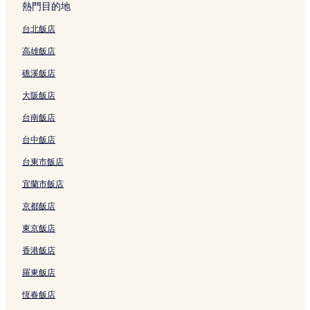
連
結
e
o
t
t
l
6
s
s
x
熱門目的地
結
l
t
e
e
k
2
o
p
i
的
e
l
l
s
的
r
r
H
台北飯店
連
l
的
的
J
連
t
i
o
高雄飯店
結
的
連
連
i
結
H
n
t
連
結
結
a
o
g
e
礁溪飯店
結
o
t
H
l
X
e
o
的
大阪飯店
i
l
t
連
的
(
e
結
台南飯店
連
J
l
結
i
的
台中飯店
a
連
台東市飯店
o
結
s
宜蘭市飯店
i
)
京都飯店
的
連
東京飯店
結
香港飯店
羅東飯店
恆春飯店