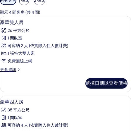
所有客房
1 張床
2 張床
用
的
顯示 4 間客房 (共 4 間)
客
豪華雙人房 | 高級寢具、羽絨被、筆電
顯
5
豪華雙人房
房
示
篩
26 平方公尺
豪
選
1 間臥室
華
條
可容納 2 人 (依實際入住人數計費)
雙
件
1 張特大雙人床
人
免費無線上網
房
更
更多資訊
的
多
所
豪
選擇日期以查看價格
華
有
雙
相
人
高級寢具、羽絨被、筆電工作空間、遮
顯
4
房
豪華四人房
片
示
的
35 平方公尺
詳
豪
情
1 間臥室
華
可容納 4 人 (依實際入住人數計費)
四