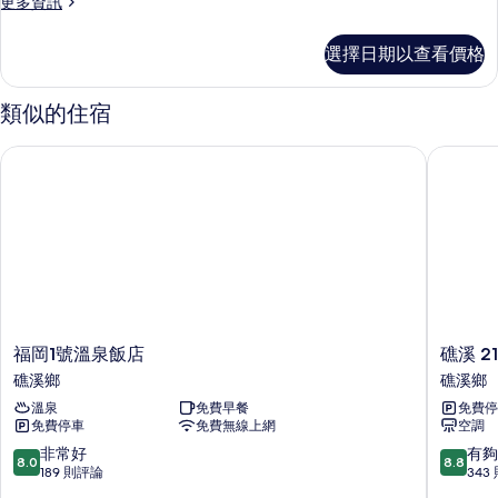
更
更多資訊
的
多
所
客
選擇日期以查看價格
房
有
的
相
詳
類似的住宿
情
片
福岡1號溫泉飯店
礁溪 21
福
礁
福岡1號溫泉飯店
礁溪 2
岡
溪
礁溪鄉
礁溪鄉
1
21
溫泉
免費早餐
免費停
號
號
免費停車
免費無線上網
空調
溫
溫
泉
泉
8.0
8.8
非常好
有夠
8.0
8.8
飯
旅
分，
分，
189 則評論
343
店
店
滿
滿