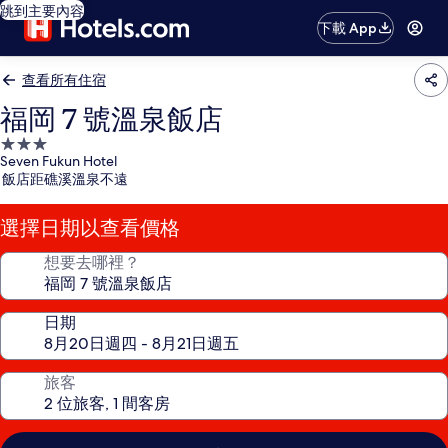
跳到主要內容
下載 App
查看所有住宿
福岡 7 號溫泉飯店
3.0
Seven Fukun Hotel
星
飯店距礁溪溫泉不遠
級
住
選擇日期以查看價格
宿
想要去哪裡？
日期
旅客