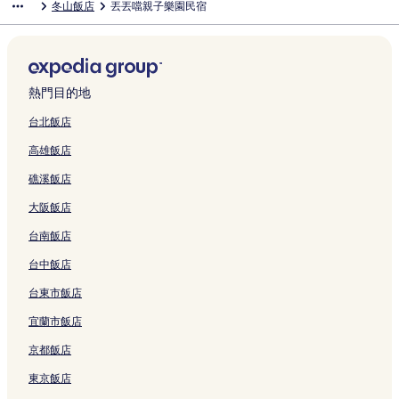
冬山飯店
丟丟噹親子樂園民宿
結
f
的
l
d
e
的
L
-
a
V
&
n
a
連
a
B
l
連
e
J
k
i
B
g
s
結
n
&
S
結
i
I
e
l
的
W
t
b
B
u
s
H
C
l
連
h
的
y
的
a
u
o
o
a
結
i
連
L
連
o
r
u
r
的
t
熱門目的地
結
a
結
的
e
s
n
連
e
k
連
F
e
e
結
H
台北飯店
e
結
a
的
r
o
高雄飯店
s
r
連
B
u
h
m
結
&
s
礁溪飯店
o
的
B
e
r
連
的
的
大阪飯店
e
結
連
連
的
結
結
台南飯店
連
結
台中飯店
台東市飯店
宜蘭市飯店
京都飯店
東京飯店