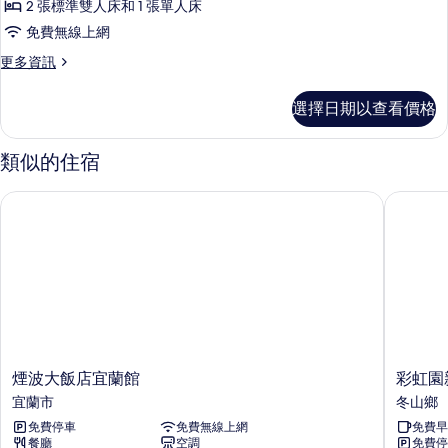
有
2 張標準雙人床和 1 張單人床
的
星
相
詳
免費無線上網
空
情
片
更
更多資訊
4~5
多
人
黑
選擇日期以查看價格
馬
滑
星
梯
空
類似的住宿
4~5
房
人
的
煙波大飯店宜蘭館
彩虹園親
滑
所
梯
房
有
的
相
詳
情
片
煙
彩
煙波大飯店宜蘭館
彩虹園
波
虹
宜蘭市
冬山鄉
大
園
免費停車
免費無線上網
免費早
飯
親
餐廳
空調
免費停
店
子