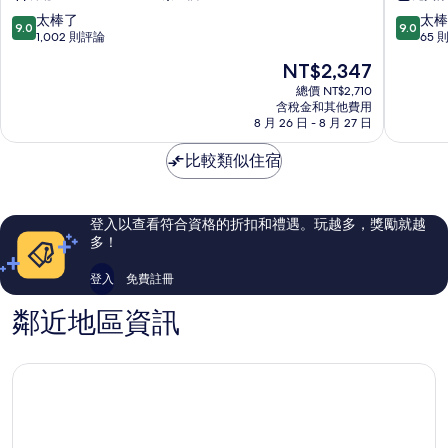
宜
溜
9.0
9.0
太棒了
太棒
9.0
9.0
蘭
滑
分，
分，
1,002 則評論
65 
館
梯
滿
滿
現
NT$2,347
宜
民
分
分
在
蘭
宿
10
10
總價 NT$2,710
價
市
含稅金和其他費用
冬
分，
分，
格
8 月 26 日 - 8 月 27 日
山
太
太
為
鄉
棒
棒
NT$2,347
比較類似住宿
了，
了，
1,002
65
則
則
評
評
登入以查看符合資格的折扣和禮遇。玩越多，獎勵就越
論
論
多！
登入
免費註冊
鄰近地區資訊