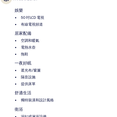
娛樂
50 吋LCD 電視
有線電視頻道
居家配備
空調和暖氣
電熱水壺
拖鞋
一夜好眠
遮光布/窗簾
隔音設施
提供床單
舒適生活
獨特裝潢和設計風格
衛浴
浴缸或淋浴設備