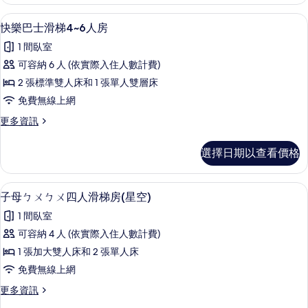
漂
所
雙
快樂巴士滑梯4~6人房 | 書桌、遮光
顯
9
人
快樂巴士滑梯4~6人房
有
示
房
相
1 間臥室
的
快
詳
片
可容納 6 人 (依實際入住人數計費)
樂
情
2 張標準雙人床和 1 張單人雙層床
巴
免費無線上網
士
更
更多資訊
滑
多
梯
快
選擇日期以查看價格
樂
4~6
巴
人
士
子母ㄅㄨㄅㄨ四人滑梯房(星空) | 書
顯
8
滑
房
子母ㄅㄨㄅㄨ四人滑梯房(星空)
示
梯
的
1 間臥室
4~6
子
所
人
可容納 4 人 (依實際入住人數計費)
母
房
有
1 張加大雙人床和 2 張單人床
的
ㄅ
相
詳
免費無線上網
ㄨ
情
片
更
更多資訊
ㄅ
多