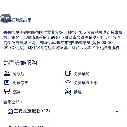
園
一個
下一個
民
118+
簡介
客房
地點
規定
宿
丟丟噹親子樂園民宿的位置非常好，開車只要 5 分鐘就可以到羅東夜
的
市。旅客可以盡情享受附近的健行/腳踏車步道等精彩活動，住宿也
提供免費無線上網、自助停車和吃到飽自助式早餐 (每日 08:00 -
相
09:30 供應)。此住宿還有兒童游泳池、露台和花園等便利設施服務。
片
集
熱門設施服務
游泳池
免費早餐
兒童游泳池
免費停車
免費無線上網
空調
禁煙
查看全部
主要設施服務
(12)