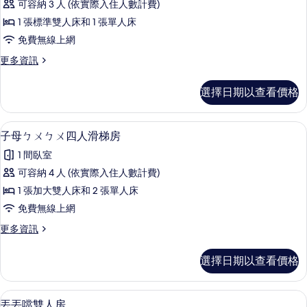
選
可容納 3 人 (依實際入住人數計費)
普
條
1 張標準雙人床和 1 張單人床
森
件
免費無線上網
林
更
更多資訊
三
多
人
吉
選擇日期以查看價格
普
房
森
的
林
子母ㄅㄨㄅㄨ四人滑梯房 | 書桌、遮
顯
9
三
子母ㄅㄨㄅㄨ四人滑梯房
所
示
人
有
1 間臥室
房
子
的
相
可容納 4 人 (依實際入住人數計費)
母
詳
片
1 張加大雙人床和 2 張單人床
情
ㄅ
免費無線上網
ㄨ
更
更多資訊
ㄅ
多
ㄨ
子
選擇日期以查看價格
母
四
ㄅ
人
ㄨ
丟丟噹雙人房 | 書桌、遮光布/窗簾、
顯
8
ㄅ
丟丟噹雙人房