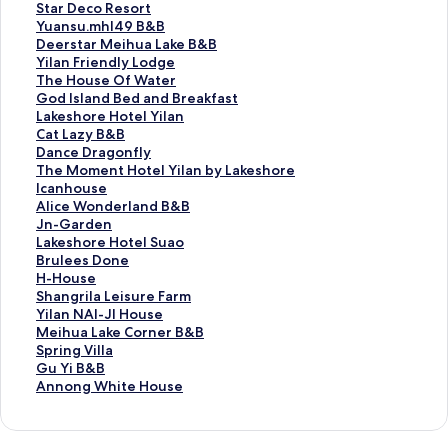
c
s
m
S
Star Deco Resort
k
h
9
t
Y
Yuansu.mhl49 B&B
i
r
7
a
u
D
Deerstar Meihua Lake B&B
n
o
1
r
a
e
Y
Yilan Friendly Lodge
n
o
的
D
n
e
i
T
The House Of Water
H
m
連
e
s
r
l
h
G
God Island Bed and Breakfast
i
B
結
c
u
s
a
e
o
L
Lakeshore Hotel Yilan
v
e
o
.
t
n
H
d
a
C
Cat Lazy B&B
e
d
R
m
a
F
o
I
k
a
D
Dance Dragonfly
的
&
e
h
r
r
u
s
e
t
a
T
The Moment Hotel Yilan by Lakeshore
連
B
s
l
M
i
s
l
s
L
n
h
I
Icanhouse
結
r
o
4
e
e
e
a
h
a
c
e
c
A
Alice Wonderland B&B
e
r
9
i
n
O
n
o
z
e
M
a
l
J
Jn-Garden
a
t
B
h
d
f
d
r
y
D
o
n
i
n
L
Lakeshore Hotel Suao
k
的
&
u
l
W
B
e
B
r
m
h
c
-
a
B
Brulees Done
f
連
B
a
y
a
e
H
&
a
e
o
e
G
k
r
H
H-House
a
結
的
L
L
t
d
o
B
g
n
u
W
a
e
u
-
S
Shangrila Leisure Farm
s
連
a
o
e
a
t
的
o
t
s
o
r
s
l
H
h
Y
Yilan NAI-JI House
t
結
k
d
r
n
e
連
n
H
e
n
d
h
e
o
a
i
M
Meihua Lake Corner B&B
的
e
g
的
d
l
結
f
o
的
d
e
o
e
u
n
l
e
S
Spring Villa
連
B
e
連
B
Y
l
t
連
e
n
r
s
s
g
a
i
p
G
Gu Yi B&B
結
&
的
結
r
i
y
e
結
r
的
e
D
e
r
n
h
r
u
A
Annong White House
B
連
e
l
的
l
l
連
H
o
的
i
N
u
i
Y
n
的
結
a
a
連
Y
a
結
o
n
連
l
A
a
n
i
n
連
k
n
結
i
n
t
e
結
a
I
L
g
B
o