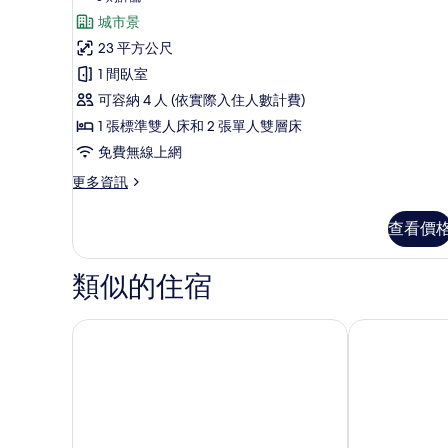
情
則
旅
城市景
評
小
23 平方公尺
論)
閣
1 間臥室
樓
可容納 4 人 (依實際入住人數計費)
房
1 張標準雙人床和 2 張單人雙層床
（兒
免費無線上網
童
更
更多資訊
多
須
樂
查看價
12
旅
歲
小
閣
類似的住宿
以
樓
下）
房
（兒
誠闊礁溪渡假飯店
捷絲旅宜蘭礁
的
童
所
須
12
有
歲
相
以
下）
片