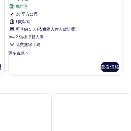
情
情
則
漾
城市景
評
家
23 平方公尺
論)
庭
1 間臥室
房
可容納 5 人 (依實際入住人數計費)
(兩
2 張標準雙人床
人
免費無線上網
入
更
更多資訊
多
住
文
格
查看價格
方
漾
家
案)
庭
的
房
(兩
所
人
溪館
礁溪麒麟酒店
有
入
相
住
方
片
案)
的
詳