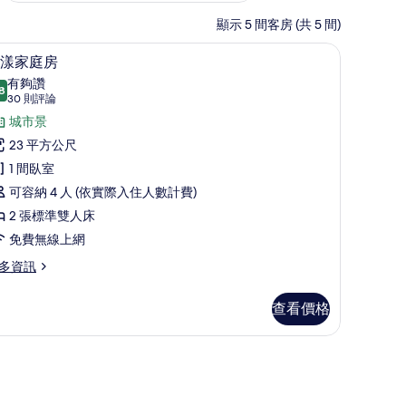
顯示 5 間客房 (共 5 間)
布/窗簾、熨斗/熨衣板
1 間臥室、羽絨被、遮光布/窗簾、熨斗/熨衣板
顯
10
漾家庭房
示
有夠讚
8
8.8 分，滿分 10 分
文
(30
30 則評論
則
漾
城市景
評
家
23 平方公尺
論)
庭
1 間臥室
房
可容納 4 人 (依實際入住人數計費)
的
2 張標準雙人床
所
免費無線上網
有
多資訊
相
查看價格
片
/熨衣板