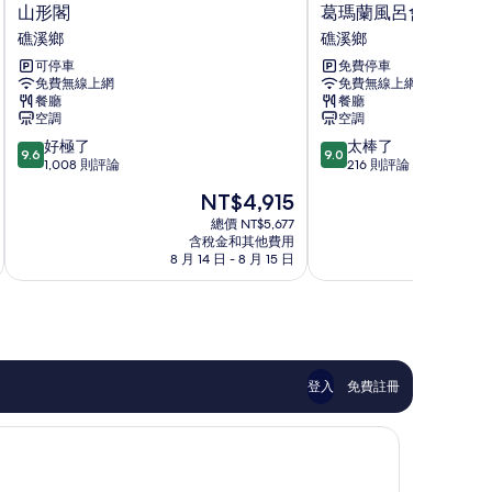
山
葛
山形閣
葛瑪蘭風呂會館
形
瑪
礁溪鄉
礁溪鄉
閣
蘭
可停車
免費停車
礁
風
免費無線上網
免費無線上網
溪
呂
餐廳
餐廳
鄉
會
空調
空調
館
9.6
9.0
好極了
太棒了
礁
9.6
9.0
分，
分，
1,008 則評論
216 則評論
溪
滿
滿
鄉
現
NT$4,915
分
分
在
10
10
總價 NT$5,677
價
含稅金和其他費用
分，
分，
格
8 月 14 日 - 8 月 15 日
8 
好
太
為
極
棒
NT$4,915
了，
了，
1,008
216
則
則
評
評
論
論
登入
免費註冊