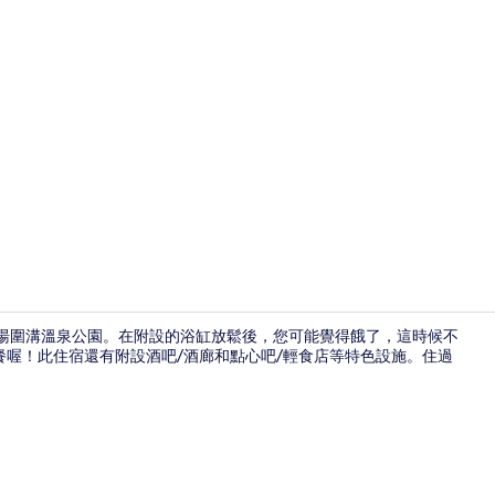
每日付費供
泉和湯圍溝溫泉公園。在附設的浴缸放鬆後，您可能覺得餓了，這時候不
早餐喔！此住宿還有附設酒吧/酒廊和點心吧/輕食店等特色設施。住過
室內細部