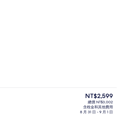
應吃到飽自助式早餐
住宿一隅
目
NT$2,599
前
總價 NT$3,002
的
含稅金和其他費用
品泉雙人房 | 1 間臥室、羽絨被、遮光
價
8 月 31 日 - 9 月 1 日
格
是
NT$2,599