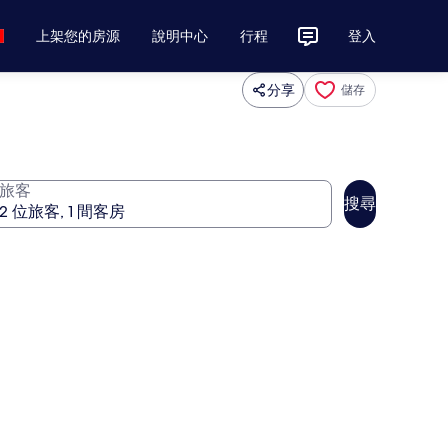
上架您的房源
說明中心
行程
登入
分享
儲存
旅客
搜尋