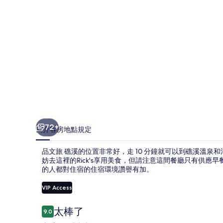
片
集
72+
簡介
客房
地點
規定
品文旅 礁溪的位置非常好，走 10 分鐘就可以到礁溪溫
妨去這裡的Rick's享用美食，但請注意這間餐廳只有供應
的人都對住宿的住宿環境讚譽有加。
VIP Access
評
太棒了
9.0
9.0 分，滿分 10 分，
論