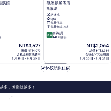
情
礁
礁溪館
礁溪麒麟酒店
溪
礁溪鄉
麒
游泳池
麟
Spa
酒
免費停車
店
免費無線上網
礁
8.6
有夠讚
溪
8.6
分，
論
441 則評論
鄉
滿
現
現
NT$3,527
NT$2,064
分
在
在
10
總價 NT$4,073
總價 NT$2,384
價
價
含稅金和其他費用
含稅金和其他費用
分，
格
格
8 月 19 日 - 8 月 20 日
8 月 26 日 - 8 月 27 日
有
為
為
夠
NT$3,527
NT$2,064
比較類似住宿
讚，
441
則
評
論
越多，獎勵就越多！