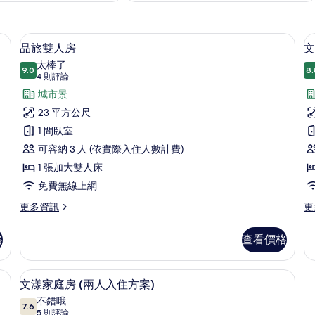
被、遮光布/窗簾、熨斗/熨衣板
品旅雙人房 | 1 間臥室、羽絨被、遮光
顯
8
品旅雙人房
文
示
太棒了
9.0
8.
9.0 分，滿分 10 分
品
(4
4 則評論
則
旅
城市景
評
雙
23 平方公尺
論)
人
1 間臥室
房
可容納 3 人 (依實際入住人數計費)
的
1 張加大雙人床
所
免費無線上網
有
更
更
更多資訊
更
多
多
相
品
文
格
查看價格
片
旅
漾
雙
家
人
庭
） | 1 間臥室、羽絨被、遮光布/窗簾、熨斗/熨衣板
1 間臥室、羽絨被、遮光布/窗簾、熨斗
顯
7
房
房
文漾家庭房 (兩人入住方案)
示
的
的
不錯哦
詳
7.6
詳
7.6 分，滿分 10 分
文
(5
5 則評論