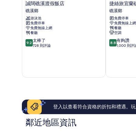
的
誠
捷
誠闊礁溪渡假飯店
捷絲旅宜蘭
詳
闊
絲
礁溪鄉
礁溪鄉
情
礁
旅
游泳池
免費停車
溪
宜
免費停車
免費無線上網
渡
蘭
免費無線上網
餐廳
假
礁
餐廳
空調
飯
溪
9.2
8.8
太棒了
有夠讚
店
館
9.2
8.8
分，
分，
728 則評論
1,000 則評
礁
礁
滿
滿
溪
溪
分
分
鄉
鄉
10
10
分，
分，
太
有
棒
夠
了，
讚，
728
1,000
則
則
評
評
論
論
登入以查看符合資格的折扣和禮遇。玩
鄰近地區資訊