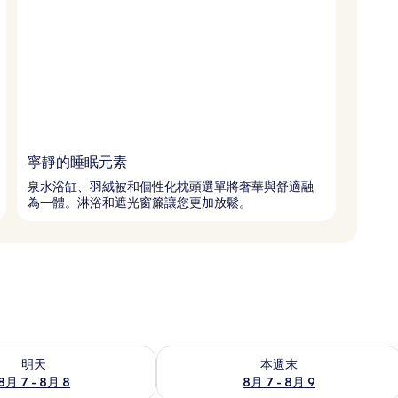
寧靜的睡眠元素
泉水浴缸、羽絨被和個性化枕頭選單將奢華與舒適融
為一體。淋浴和遮光窗簾讓您更加放鬆。
7 - 8月 8) 的供應情況
查看本週末 (8月 7 - 8月 9) 的供應情況
明天
本週末
8月 7 - 8月 8
8月 7 - 8月 9