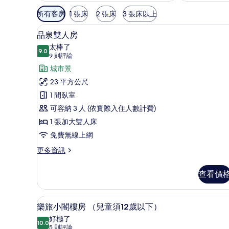
可
所有客房
1 張床
2 張床
3 張床以上
用
品泉雙人房 | 1 間臥室、羽絨
顯
的
9
品泉雙人房
示
客
太棒了
9.0
房
9.0 分，滿分 10 分
品
(9
9 則評論
篩
則
泉
城市景
選
評
雙
23 平方公尺
條
論)
人
1 間臥室
件
房
可容納 3 人 (依實際入住人數計費)
的
1 張加大雙人床
所
免費無線上網
有
更
更多資訊
多
相
品
查看價
片
泉
雙
人
樂旅小閣樓房 （兒童須12歲以下
顯
12
房
樂旅小閣樓房 （兒童須12歲以下）
示
的
好極了
詳
10.0
10.0 分，滿分 10 分
樂
(5
5 則評論