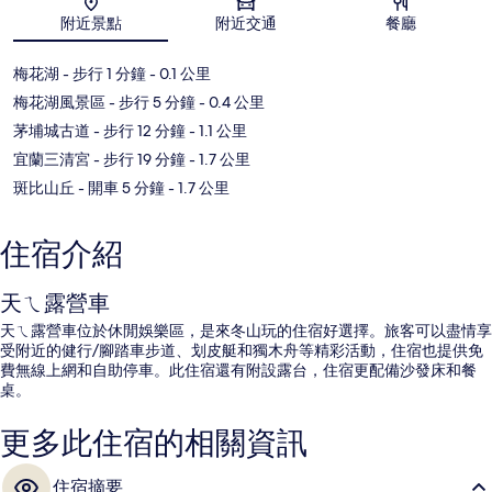
地圖
附近景點
附近交通
餐廳
梅花湖
- 步行 1 分鐘
- 0.1 公里
梅花湖風景區
- 步行 5 分鐘
- 0.4 公里
茅埔城古道
- 步行 12 分鐘
- 1.1 公里
宜蘭三清宮
- 步行 19 分鐘
- 1.7 公里
斑比山丘
- 開車 5 分鐘
- 1.7 公里
住宿介紹
天ㄟ露營車
天ㄟ露營車位於休閒娛樂區，是來冬山玩的住宿好選擇。旅客可以盡情享
受附近的健行/腳踏車步道、划皮艇和獨木舟等精彩活動，住宿也提供免
費無線上網和自助停車。此住宿還有附設露台，住宿更配備沙發床和餐
桌。
更多此住宿的相關資訊
住宿摘要