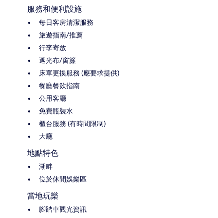
服務和便利設施
每日客房清潔服務
旅遊指南/推薦
行李寄放
遮光布/窗簾
床單更換服務 (應要求提供)
餐廳餐飲指南
公用客廳
免費瓶裝水
櫃台服務 (有時間限制)
大廳
地點特色
湖畔
位於休閒娛樂區
當地玩樂
腳踏車觀光資訊