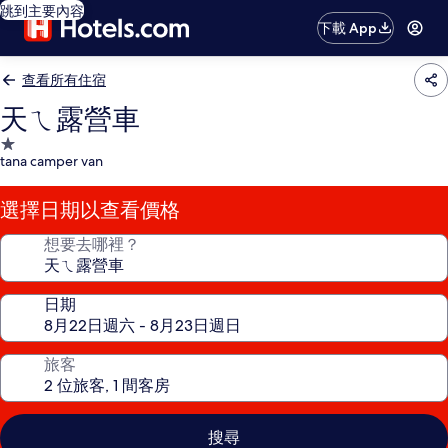
跳到主要內容
下載 App
查看所有住宿
天ㄟ露營車
1.0
tana camper van
星
級
選擇日期以查看價格
住
宿
想要去哪裡？
日期
旅客
搜尋