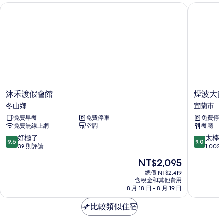
沐禾渡假會館
煙波大飯
沐
煙
沐禾渡假會館
煙波大
禾
波
冬山鄉
宜蘭市
渡
大
免費早餐
免費停車
免費停
假
飯
免費無線上網
空調
餐廳
會
店
館
宜
9.6
9.0
好極了
太棒
9.6
9.0
冬
蘭
分，
分，
39 則評論
1,0
山
館
滿
滿
現
NT$2,095
鄉
宜
分
分
在
蘭
10
10
總價 NT$2,419
價
含稅金和其他費用
市
分，
分，
格
8 月 18 日 - 8 月 19 日
好
太
為
極
棒
NT$2,095
比較類似住宿
了，
了，
39
1,002