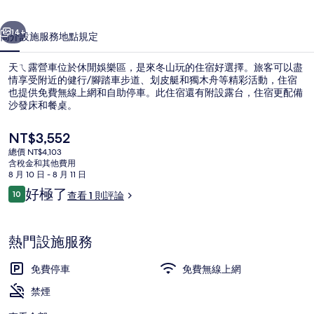
相
一個
下一個
片
14+
簡介
設施服務
地點
規定
集
天ㄟ露營車位於休閒娛樂區，是來冬山玩的住宿好選擇。旅客可以盡
情享受附近的健行/腳踏車步道、划皮艇和獨木舟等精彩活動，住宿
也提供免費無線上網和自助停車。此住宿還有附設露台，住宿更配備
沙發床和餐桌。
目
NT$3,552
前
總價 NT$4,103
的
含稅金和其他費用
價
8 月 10 日 - 8 月 11 日
全景開放式套房 | 客房景觀
格
評
好極了
10
查看 1 則評論
是
10 分，滿分 10 分，
論
NT$3,552
熱門設施服務
免費停車
免費無線上網
禁煙