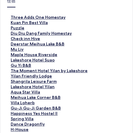
住宿
T
Three Adds One Homestay
h
K
Kuan Pin Best Villa
r
u
P
Puzzle
e
a
u
D
Diu Diu Dang Family Homestay
e
n
z
i
C
Check inn Hive
A
P
z
u
h
D
Deerstar Meihua Lake B&B
d
i
l
D
e
e
M
Mu Liv
d
n
e
i
c
e
u
M
Maple House Riverside
s
B
的
u
k
r
L
a
L
Lakeshore Hotel Suao
O
e
連
D
i
s
i
p
a
G
Gu Yi B&B
n
s
結
a
n
t
v
l
k
u
T
The Moment Hotel Yilan by Lakeshore
e
t
n
n
a
的
e
e
Y
h
Y
Yilan Friendly Lodge
H
V
g
H
r
連
H
s
i
e
i
S
Shangrila Leisure Farm
o
i
F
i
M
結
o
h
B
M
l
h
L
Lakeshore Hotel Yilan
m
l
a
v
e
u
o
&
o
a
a
a
A
Aqua Star Villa
e
l
m
e
i
s
r
B
m
n
n
k
q
M
Meihua Lake Corner B&B
s
a
i
的
h
e
e
的
e
F
g
e
u
e
V
Villa Loherb
t
的
l
連
u
R
H
連
n
r
r
s
a
i
i
G
Gu-Ji Gu-Ji Garden B&B
a
連
y
結
a
i
o
結
t
i
i
h
S
h
l
u
H
Happiness Yes Hostel Ⅱ
y
結
H
L
v
t
H
e
l
o
t
u
l
-
a
S
Spring Villa
的
o
a
e
e
o
n
a
r
a
a
a
J
p
p
D
Dance Dragonfly
連
m
k
r
l
t
d
L
e
r
L
L
i
p
r
a
H
H-House