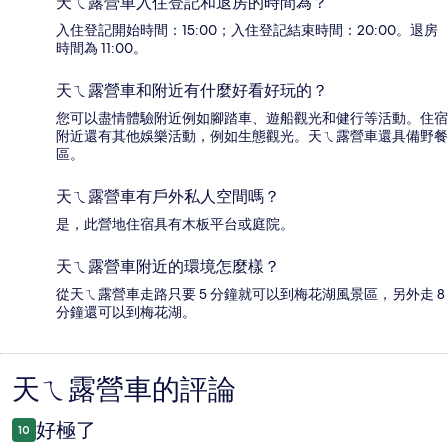
天ㄟ露營車入住登記和退房的時間為？
入住登記開始時間：15:00；入住登記結束時間：20:00。退房
時間為 11:00。
天ㄟ露營車和附近有什麼好看好玩的？
您可以盡情體驗附近例如腳踏車、遊船觀光和健行等活動。住宿
附近還有其他娛樂活動，例如生態觀光。天ㄟ露營車還具備野餐
區。
天ㄟ露營車有戶外私人空間嗎？
是，此營地住宿具有木板平台或庭院。
天ㄟ露營車附近的環境怎麼樣？
從天ㄟ露營車走路只要 5 分鐘就可以到梅花湖風景區，另外走 8
分鐘還可以到梅花湖。
天ㄟ露營車的評論
評
論
好極了
10