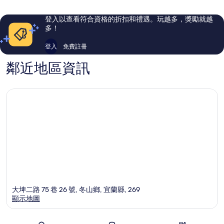
則
則
評
評
登入以查看符合資格的折扣和禮遇。玩越多，獎勵就越
論
論
多！
登入
免費註冊
鄰近地區資訊
大埤二路 75 巷 26 號, 冬山鄉, 宜蘭縣, 269
顯示地圖