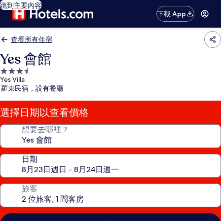
跳到主要內容
下載 App
查看所有住宿
Yes 會館
3.5
Yes Villa
星
羅東民宿，設有餐廳
級
住
選擇日期以查看價格
宿
想要去哪裡？
日期
旅客