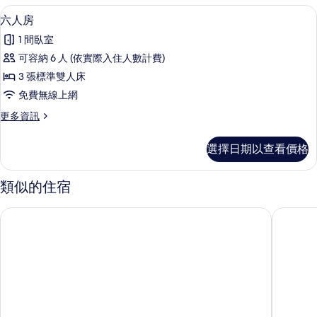
有
人
六人房 | 書桌、遮光布/窗簾、免費無
顯
1
房
六人房
相
示
的
片
1 間臥室
詳
六
情
可容納 6 人 (依實際入住人數計費)
人
3 張標準雙人床
房
免費無線上網
的
更
更多資訊
所
多
有
六
選擇日期以查看價格
人
相
房
片
的
類似的住宿
詳
情
沐禾渡假會館
涵暄精品