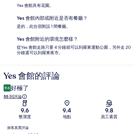
Yes 會館具有花園。
Yes 會館內部或附近是否有餐廳？
是的，此住宿附設 1 間餐廳。
Yes 會館附近的環境怎麼樣？
從Yes 會館走路只要 4 分鐘就可以到羅東運動公園，另外走 20
分鐘還可以到羅東夜市。
Yes 會館的評論
評
論
好極了
9.6
55 則評論
9.6
9.4
9.8
整潔度
地點
員工素質
評
旅客真實評論