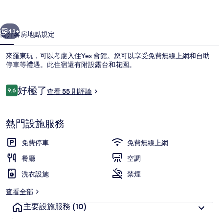
集
一個
下一個
43+
簡介
客房
地點
規定
來羅東玩，可以考慮入住Yes 會館。您可以享受免費無線上網和自助
停車等禮遇。此住宿還有附設露台和花園。
評
好極了
9.6
查看 55 則評論
9.6 分，滿分 10 分，
論
熱門設施服務
住宿景觀
免費停車
免費無線上網
餐廳
空調
洗衣設施
禁煙
查看全部
主要設施服務
(10)