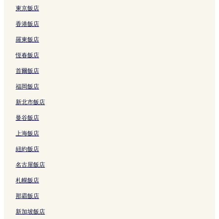
r
東京飯店
e
香港飯店
的
連
羅東飯店
結
恆春飯店
首爾飯店
福岡飯店
新北市飯店
曼谷飯店
上海飯店
紐約飯店
名古屋飯店
札幌飯店
那霸飯店
新加坡飯店