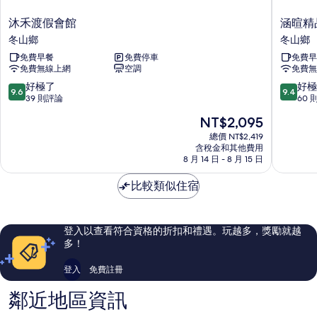
沐
涵
沐禾渡假會館
涵暄精
禾
暄
冬山鄉
冬山鄉
渡
精
免費早餐
免費停車
免費早
假
品
免費無線上網
空調
免費無
會
宜
館
蘭
9.6
9.4
好極了
好極
9.6
9.4
冬
民
分，
分，
39 則評論
60 
山
宿
滿
滿
現
NT$2,095
鄉
冬
分
分
在
山
10
10
總價 NT$2,419
價
含稅金和其他費用
鄉
分，
分，
格
8 月 14 日 - 8 月 15 日
好
好
為
極
極
NT$2,095
比較類似住宿
了，
了，
39
60
則
則
評
評
登入以查看符合資格的折扣和禮遇。玩越多，獎勵就越
論
論
多！
登入
免費註冊
鄰近地區資訊