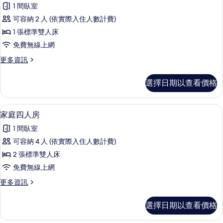
示
篩
1 間臥室
舒
選
可容納 2 人 (依實際入住人數計費)
適
條
1 張標準雙人床
雙
件
免費無線上網
人
更
更多資訊
房
多
的
舒
選擇日期以查看價格
適
所
雙
有
人
家庭四人房 | 書桌、遮光布/窗簾、免
顯
1
房
家庭四人房
相
示
的
片
1 間臥室
詳
家
情
可容納 4 人 (依實際入住人數計費)
庭
2 張標準雙人床
四
免費無線上網
人
更
更多資訊
房
多
的
家
選擇日期以查看價格
庭
所
四