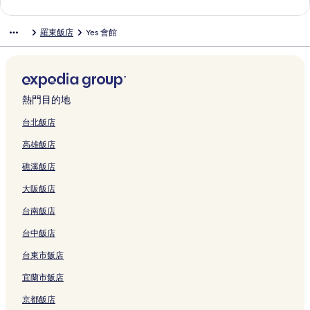
連
結
結
l
l
l
y
S
A
u
w
O
i
l
M
n
結
y
Y
a
S
p
G
s
H
T
n
R
o
g
羅東飯店
Yes 會館
S
i
n
i
r
I
i
o
E
g
o
m
L
l
l
的
l
i
K
n
t
L
S
y
e
o
i
a
連
k
n
i
e
e
L
n
a
n
T
d
n
結
s
g
d
s
l
U
a
l
t
u
e
的
J
R
s
s
的
O
i
C
H
n
F
連
i
e
的
H
連
O
l
h
o
g
熱門目的地
a
結
a
s
連
o
結
N
的
i
t
H
m
o
o
結
t
G
連
a
e
o
台北飯店
i
X
r
e
的
結
o
l
t
高雄飯店
l
i
t
l
連
h
Y
e
y
的
的
的
結
s
i
l
礁溪飯店
I
連
連
連
i
l
的
n
結
結
結
的
a
連
大阪飯店
n
連
n
結
的
結
b
台南飯店
連
y
結
L
台中飯店
a
台東市飯店
k
e
宜蘭市飯店
s
h
京都飯店
o