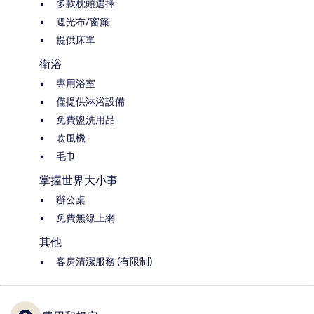
多款枕頭選擇
遮光布/窗簾
提供床單
衛浴
專用浴室
僅提供淋浴設備
免費盥洗用品
吹風機
毛巾
掌握世界大小事
辦公桌
免費無線上網
其他
客房清潔服務 (有限制)