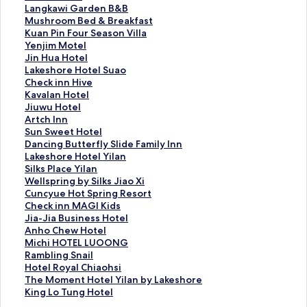
a
L
Langkawi Garden B&B
n
a
M
Mushroom Bed & Breakfast
o
n
u
K
Kuan Pin Four Season Villa
R
g
s
u
Y
Yenjim Motel
e
k
h
a
e
J
Jin Hua Hotel
s
a
r
n
n
i
L
Lakeshore Hotel Suao
o
w
o
P
j
n
a
C
Check inn Hive
r
i
o
i
i
H
k
h
K
Kavalan Hotel
t
G
m
n
m
u
e
e
a
J
Jiuwu Hotel
的
a
B
F
M
a
s
c
v
i
A
Artch Inn
連
r
e
o
o
H
h
k
a
u
r
S
Sun Sweet Hotel
結
d
d
u
t
o
o
i
l
w
t
u
D
Dancing Butterfly Slide Family Inn
e
&
r
e
t
r
n
a
u
c
n
a
L
Lakeshore Hotel Yilan
n
B
S
l
e
e
n
n
H
h
S
n
a
S
Silks Place Yilan
B
r
e
的
l
H
H
H
o
I
w
c
k
i
W
Wellspring by Silks Jiao Xi
&
e
a
連
的
o
i
o
t
n
e
i
e
l
e
C
Cuncyue Hot Spring Resort
B
a
s
結
連
t
v
t
e
n
e
n
s
k
l
u
C
Check inn MAGI Kids
的
k
o
結
e
e
e
l
的
t
g
h
s
l
n
h
J
Jia-Jia Business Hotel
連
f
n
l
的
l
的
連
H
B
o
P
s
c
e
i
A
Anho Chew Hotel
結
a
V
S
連
的
連
結
o
u
r
l
p
y
c
a
n
M
Michi HOTEL LUOONG
s
i
u
結
連
結
t
t
e
a
r
u
k
-
h
i
R
Rambling Snail
t
l
a
結
e
t
H
c
i
e
i
J
o
c
a
H
Hotel Royal Chiaohsi
的
l
o
l
e
o
e
n
H
n
i
C
h
m
o
T
The Moment Hotel Yilan by Lakeshore
連
a
的
的
r
t
Y
g
o
n
a
h
i
b
t
h
K
King Lo Tung Hotel
結
的
連
連
f
e
i
b
t
M
B
e
H
l
e
e
i