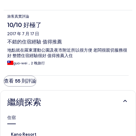
旅客真實評論
10/10 好極了
2017 年 7 月 17 日
不錯的住宿經驗 值得推薦
地點就在羅東運動公園及夜市附近所以很方便 老闆很親切服務很
好 整體住宿經驗很好 值得推薦入住
guo-wei，2 晚旅行
查看 55 則評論
繼續探索
住宿
K
Kano Resort