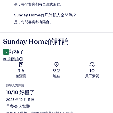
是，每間客房都有全浸式浴缸。
Sunday Home有戶外私人空間嗎？
是，每間客房都有陽台。
Sunday Home的評論
評
論
好極了
10
30 則評論
9.6
9.2
10
整潔度
地點
員工素質
評
旅客真實評論
論
10/10 好極了
2023 年 12 月 11 日
早餐令人驚艷