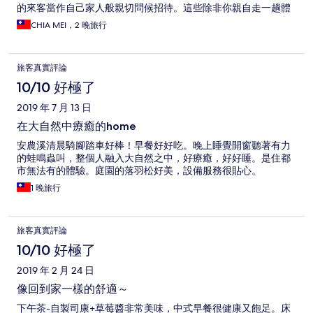
的來客當作自己家人般親切問候招待。這些除非你親自走一趟體
驗不然是無法體會這種如回家的感覺。我一定會再度光臨
CHIA MEI，2 晚旅行
旅客真實評論
10/10 好極了
2019 年 7 月 13 日
在大自然中療癒的home
安農溪清晨騎腳踏車好棒！早餐好好吃。晚上睡覺開窗聽著有力
的蛙鳴蟲叫，整個人融入大自然之中，好療癒，好好睡。是住都
市無法有的體驗。庭園的落羽松好美，設備服務很貼心。
1 晚旅行
旅客真實評論
10/10 好極了
2019 年 2 月 24 日
像回到家一樣的舒適～
下午茶-自製司康+草莓醬非常美味，中式早餐很健康又飽足。床