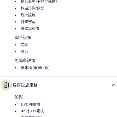
櫃台服務 (有時間限制)
旅遊諮詢/購票
洗衣設施
行李寄放
腳踏車租借
綜合設施
花園
露台
無障礙設施
無電梯 (單層住宿)
客房設施服務
娛樂
DVD 播放機
42 吋LCD 電視