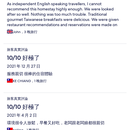
As independent English speaking travellers, I cannot
recommend this homestay highly enough. We were looked
after so well. Nothing was too much trouble. Traditional
gourmet Taiwanese breakfasts were delicious. We were given
restaurant recommendations and reservations were made on
our behalf. Not only that, help was given to translate menus.
John，3 晚旅行
Wonderful complimentary pickups and drop offs from the bus
station were really appreciated. Bicycles and day drivers were
organised. The room and bathroom were spotless. A completely
旅客真實評論
lovely family homestay…the packed breakfast for our journey
home was sublime. We would definitely book again without
10/10 好極了
hesitation. Thank you so much.
2021 年 12 月 27 日
服務親切 很棒的住宿體驗
KE CHIANG，1 晚旅行
旅客真實評論
10/10 好極了
2021 年 4 月 2 日
環境很令人放鬆，早餐又好吃，老闆跟老闆娘都很親切