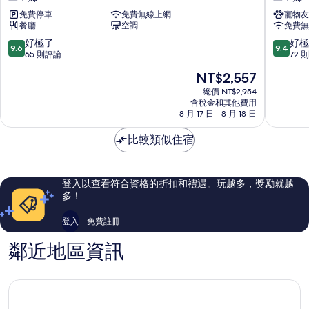
成
三
免費停車
免費無線上網
寵物友
真
合
餐廳
空調
免費無
養
院
生
三
9.6
9.4
好極了
好極
9.6
9.4
蔬
星
分，
分，
65 則評論
72 
果
鄉
滿
滿
現
NT$2,557
餐
分
分
在
＆
10
10
總價 NT$2,954
價
櫻
含稅金和其他費用
分，
分，
格
8 月 17 日 - 8 月 18 日
之
好
好
為
宿
極
極
NT$2,557
比較類似住宿
三
了，
了，
星
65
72
鄉
則
則
評
評
登入以查看符合資格的折扣和禮遇。玩越多，獎勵就越
論
論
多！
登入
免費註冊
鄰近地區資訊