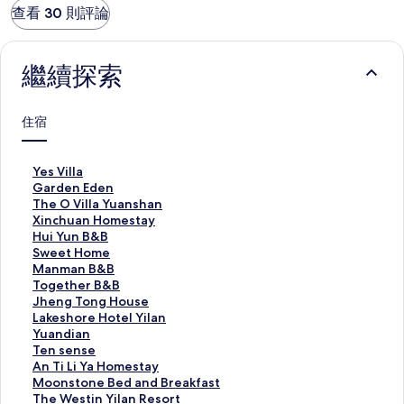
查看 30 則評論
繼續探索
住宿
Y
Yes Villa
e
G
Garden Eden
s
a
T
The O Villa Yuanshan
V
r
h
X
Xinchuan Homestay
i
d
e
i
H
Hui Yun B&B
l
e
O
n
u
S
Sweet Home
l
n
V
c
i
w
M
Manman B&B
a
E
i
h
Y
e
a
T
Together B&B
的
d
l
u
u
e
n
o
J
Jheng Tong House
連
e
l
a
n
t
m
g
h
L
Lakeshore Hotel Yilan
結
n
a
n
B
H
a
e
e
a
Y
Yuandian
的
Y
H
&
o
n
t
n
k
u
T
Ten sense
連
u
o
B
m
B
h
g
e
a
e
A
An Ti Li Ya Homestay
結
a
m
的
e
&
e
T
s
n
n
n
M
Moonstone Bed and Breakfast
n
e
連
的
B
r
o
h
d
s
T
o
T
The Westin Yilan Resort