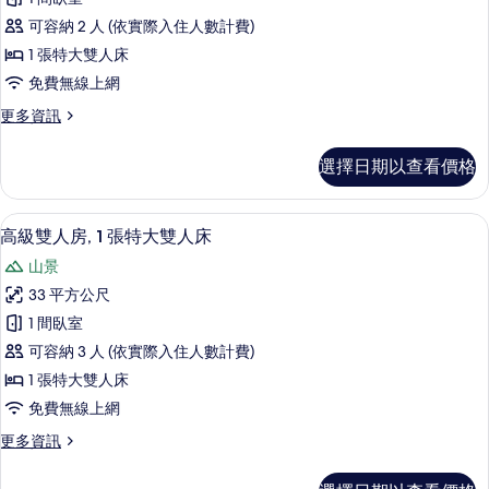
雙
雙
所
人
可容納 2 人 (依實際入住人數計費)
人
床
有
1 張特大雙人床
的
房,
相
免費無線上網
詳
1
情
片
更
更多資訊
張
多
特
標
選擇日期以查看價格
準
大
雙
雙
人
高級雙人房, 1 張特大雙人床 | 埃及
顯
5
房,
人
高級雙人房, 1 張特大雙人床
示
1
床
山景
張
高
的
特
33 平方公尺
級
大
所
1 間臥室
雙
雙
有
人
可容納 3 人 (依實際入住人數計費)
人
床
相
1 張特大雙人床
的
房,
片
免費無線上網
詳
1
情
更
更多資訊
張
多
特
高