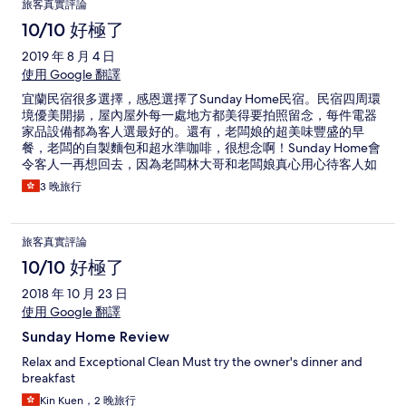
旅客真實評論
10/10 好極了
2019 年 8 月 4 日
使用 Google 翻譯
宜蘭民宿很多選擇，感恩選擇了Sunday Home民宿。民宿四周環
境優美開揚，屋內屋外每一處地方都美得要拍照留念，每件電器
家品設備都為客人選最好的。還有，老闆娘的超美味豐盛的早
餐，老闆的自製麵包和超水準咖啡，很想念啊！Sunday Home會
令客人一再想回去，因為老闆林大哥和老闆娘真心用心待客人如
遠方親友一樣 ^^
3 晚旅行
旅客真實評論
10/10 好極了
2018 年 10 月 23 日
使用 Google 翻譯
Sunday Home Review
Relax and Exceptional Clean Must try the owner's dinner and
breakfast
Kin Kuen，2 晚旅行