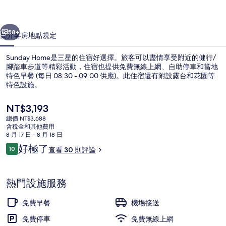
一個
下一個
58+
簡介
客房
地點
規定
Sunday Home是三星的住宿好選擇。旅客可以盡情享受附近的健行/
腳踏車步道等精彩活動，住宿也提供免費無線上網、自助停車和當地
特色早餐 (每日 08:30 - 09:00 供應)。此住宿還有附設露台和花園等
特色設施。
目
NT$3,193
前
總價 NT$3,688
的
含稅金和其他費用
價
8 月 17 日 - 8 月 18 日
住宿內部
格
評
好極了
10
查看 30 則評論
是
10 分，滿分 10 分，
論
NT$3,193
熱門設施服務
免費早餐
機場接送
免費停車
免費無線上網