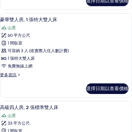
選擇日期以查看價格
級
大
雙
雙
人
豪華雙人房, 1 張特大雙人床 | 埃及
顯
5
房,
人
豪華雙人房, 1 張特大雙人床
示
1
床
山景
張
豪
的
特
60 平方公尺
華
大
所
1 間臥室
雙
雙
有
人
可容納 3 人 (依實際入住人數計費)
人
床
相
1 張特大雙人床
的
房,
片
免費無線上網
詳
1
情
更
更多資訊
張
多
特
豪
選擇日期以查看價格
華
大
雙
雙
人
高級四人房, 2 張標準雙人床 | 埃及
顯
7
房,
人
高級四人房, 2 張標準雙人床
示
1
床
山景
張
高
的
特
33 平方公尺
級
大
所
1 間臥室