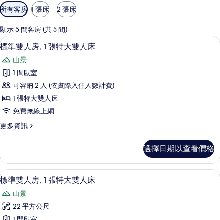
可
所有客房
1 張床
2 張床
用
的
顯示 5 間客房 (共 5 間)
客
標準雙人房, 1 張特大雙人床 | 埃及
顯
6
標準雙人房, 1 張特大雙人床
房
示
篩
山景
標
選
1 間臥室
準
條
可容納 2 人 (依實際入住人數計費)
雙
件
1 張特大雙人床
人
免費無線上網
房,
更
更多資訊
1
多
張
標
選擇日期以查看價格
準
特
雙
大
人
標準雙人房, 1 張特大雙人床 | 埃及
顯
6
房,
雙
標準雙人房, 1 張特大雙人床
示
1
人
山景
張
標
床
特
22 平方公尺
準
大
的
1 間臥室