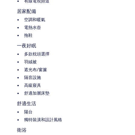
有線電視頻道
居家配備
空調和暖氣
電熱水壺
拖鞋
一夜好眠
多款枕頭選擇
羽絨被
遮光布/窗簾
隔音設施
高級寢具
舒適加層床墊
舒適生活
陽台
獨特裝潢和設計風格
衛浴