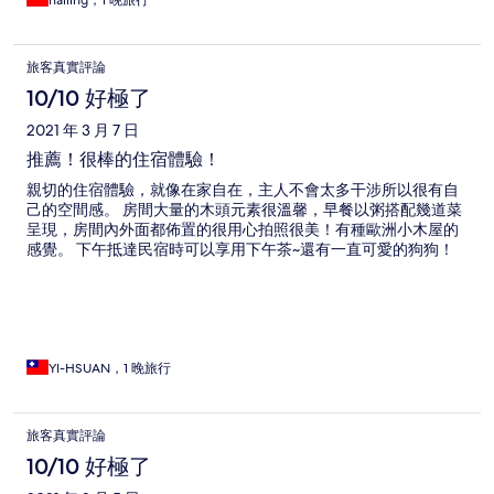
nailing，1 晚旅行
旅客真實評論
10/10 好極了
2021 年 3 月 7 日
推薦！很棒的住宿體驗！
親切的住宿體驗，就像在家自在，主人不會太多干涉所以很有自
己的空間感。 房間大量的木頭元素很溫馨，早餐以粥搭配幾道菜
呈現，房間內外面都佈置的很用心拍照很美！有種歐洲小木屋的
感覺。 下午抵達民宿時可以享用下午茶~還有一直可愛的狗狗！
YI-HSUAN，1 晚旅行
旅客真實評論
10/10 好極了