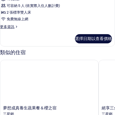
雙
四
有
人
可容納 5 人 (依實際入住人數計費)
人
床
相
2 張標準雙人床
的
房,
片
免費無線上網
詳
2
情
更
更多資訊
張
多
標
高
選擇日期以查看價格
級
準
四
雙
人
類似的住宿
房,
人
2
床
夢想成真養生蔬果餐＆櫻之宿
絕享三合
張
的
標
準
所
雙
有
人
床
相
的
片
詳
情
夢
絕
夢想成真養生蔬果餐＆櫻之宿
絕享三
想
享
三星鄉
三星鄉