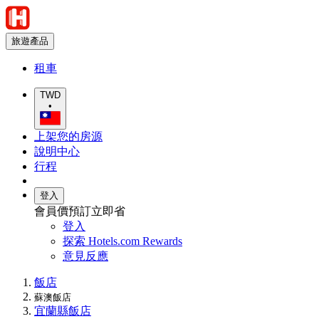
旅遊產品
租車
TWD
•
上架您的房源
說明中心
行程
登入
會員價預訂立即省
登入
探索 Hotels.com Rewards
意見反應
飯店
蘇澳飯店
宜蘭縣飯店