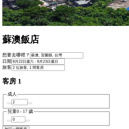
蘇澳飯店
想要去哪裡？
日期
旅客
客房 1
成人
兒童
0 - 17 歲