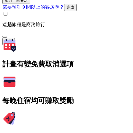
加訂一間客房
需要預訂 9 間以上的客房嗎？
完成
這趟旅程是商務旅行
搜尋
計畫有變免費取消選項
每晚住宿均可賺取獎勵