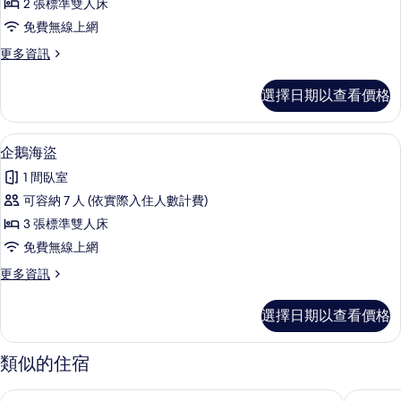
2 張標準雙人床
蜜
免費無線上網
蜂
更
更多資訊
的
多
所
魔
選擇日期以查看價格
幻
有
蜜
相
蜂
企鵝海盜 | 迷你吧、書桌、遮光布/窗
顯
6
的
企鵝海盜
片
示
詳
1 間臥室
情
企
可容納 7 人 (依實際入住人數計費)
鵝
3 張標準雙人床
海
免費無線上網
盜
更
更多資訊
的
多
所
企
選擇日期以查看價格
鵝
有
海
相
盜
類似的住宿
的
片
詳
沐禾渡假會館
煙波大飯