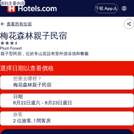
跳到主要內容
下載 App
查看所有住宿
梅花森林親子民宿
3.5
Plum Forest
星
親子型民宿，位於冬山並設有室外游泳池和餐廳
級
住
選擇日期以查看價格
宿
想要去哪裡？
日期
旅客