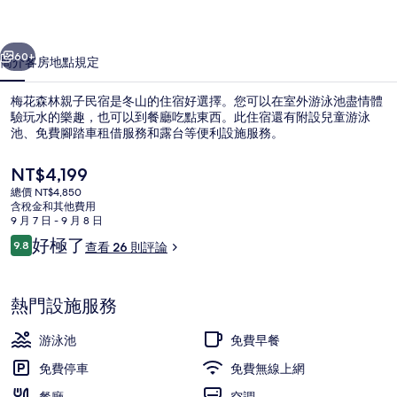
民
一個
下一個
宿
60+
簡介
客房
地點
規定
的
梅花森林親子民宿是冬山的住宿好選擇。您可以在室外游泳池盡情體
相
驗玩水的樂趣，也可以到餐廳吃點東西。此住宿還有附設兒童游泳
池、免費腳踏車租借服務和露台等便利設施服務。
片
集
目
NT$4,199
前
總價 NT$4,850
的
含稅金和其他費用
價
9 月 7 日 - 9 月 8 日
格
評
好極了
9.8
查看 26 則評論
露台/庭院
是
9.8 分，滿分 10 分，
論
NT$4,199
熱門設施服務
游泳池
免費早餐
免費停車
免費無線上網