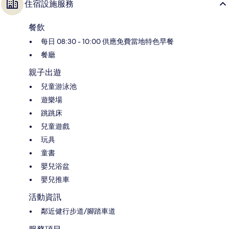
住宿設施服務
餐飲
每日 08:30 - 10:00 供應免費當地特色早餐
餐廳
親子出遊
兒童游泳池
遊樂場
跳跳床
兒童遊戲
玩具
童書
嬰兒浴盆
嬰兒推車
活動資訊
鄰近健行步道/腳踏車道