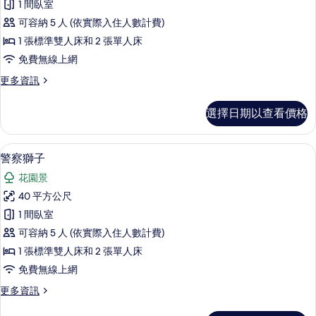
1 間臥室
城
可容納 5 人 (依實際入住人數計費)
堡
1 張標準雙人床和 2 張單人床
的
免費無線上網
所
更
更多資訊
有
多
相
兔
選擇日期以查看價格
子
片
城
堡
警察獅子 | 迷你吧、書桌、遮光布/窗
顯
7
的
警察獅子
示
詳
花園景
情
警
40 平方公尺
察
1 間臥室
獅
可容納 5 人 (依實際入住人數計費)
子
1 張標準雙人床和 2 張單人床
的
免費無線上網
所
更
更多資訊
有
多
警