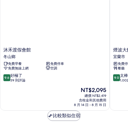
情
沐
煙
沐禾渡假會館
煙波大
禾
波
冬山鄉
宜蘭市
渡
大
免費早餐
免費停車
免費停
假
飯
免費無線上網
空調
餐廳
會
店
館
宜
9.6
9.0
好極了
太棒
9.6
9.0
冬
蘭
分，
分，
39 則評論
1,0
山
館
滿
滿
現
NT$2,095
鄉
宜
分
分
在
蘭
10
10
總價 NT$2,419
價
含稅金和其他費用
市
分，
分，
格
8 月 14 日 - 8 月 15 日
好
太
為
極
棒
NT$2,095
比較類似住宿
了，
了，
39
1,002
則
則