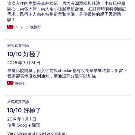
這次入住的房型是森林松鼠，房內有溜滑梯和球池，小孩玩得超
開心，兩張大床，兩大兩小睡起來超舒適。 在訂房時有特別備註
需求，民宿主人都有特別留意和準備，是個很棒的親子民宿體
驗！
Shu yu，1 晚旅行
旅客真實評論
10/10 好極了
2025 年 7 月 31 日
早餐比較簡單，但入住前與checkin都有說長輩早餐吃素，但當下
管家卻表示沒收到通知，溝通這部分還可以加強
1 晚旅行
旅客真實評論
10/10 好極了
2019 年 1 月 1 日
使用 Google 翻譯
Very Clean and nice for children