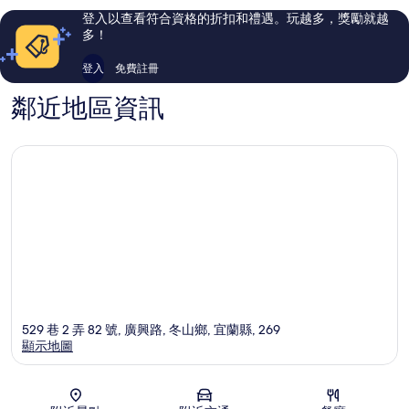
評
評
登入以查看符合資格的折扣和禮遇。玩越多，獎勵就越
論
論
多！
登入
免費註冊
鄰近地區資訊
529 巷 2 弄 82 號, 廣興路, 冬山鄉, 宜蘭縣, 269
顯示地圖
地圖