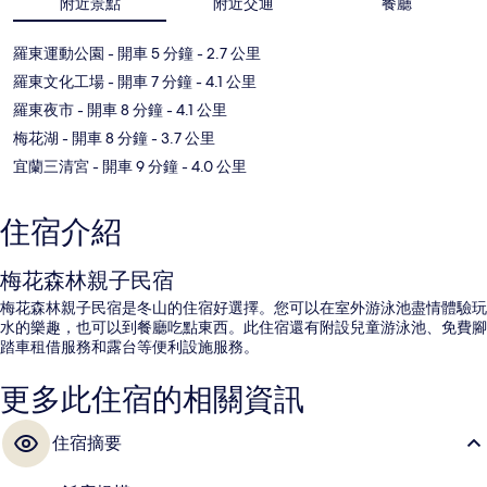
附近景點
附近交通
餐廳
羅東運動公園
- 開車 5 分鐘
- 2.7 公里
羅東文化工場
- 開車 7 分鐘
- 4.1 公里
羅東夜市
- 開車 8 分鐘
- 4.1 公里
梅花湖
- 開車 8 分鐘
- 3.7 公里
宜蘭三清宮
- 開車 9 分鐘
- 4.0 公里
住宿介紹
梅花森林親子民宿
梅花森林親子民宿是冬山的住宿好選擇。您可以在室外游泳池盡情體驗玩
水的樂趣，也可以到餐廳吃點東西。此住宿還有附設兒童游泳池、免費腳
踏車租借服務和露台等便利設施服務。
更多此住宿的相關資訊
住宿摘要