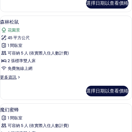
相
選擇日期以查看價格
察
片
獅
子
森林松鼠 | 迷你吧、書桌、遮光布/窗
顯
7
的
森林松鼠
示
詳
花園景
情
森
45 平方公尺
林
1 間臥室
松
可容納 5 人 (依實際入住人數計費)
鼠
2 張標準雙人床
的
免費無線上網
所
更
更多資訊
有
多
相
森
選擇日期以查看價格
林
片
松
鼠
魔幻蜜蜂 | 迷你吧、書桌、遮光布/窗
顯
7
的
魔幻蜜蜂
示
詳
1 間臥室
情
魔
可容納 5 人 (依實際入住人數計費)
幻