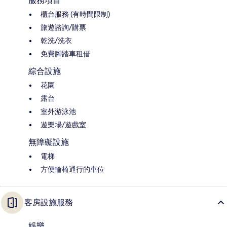
服務項目
櫃台服務 (有時間限制)
旅遊諮詢/購票
乾洗/洗衣
免費腳踏車租借
綜合設施
花園
露台
室外游泳池
遊樂場/遊戲室
無障礙設施
電梯
方便輪椅通行的車位
客房設施服務
娛樂