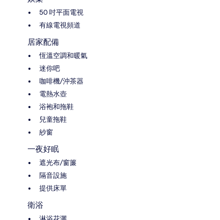
50 吋平面電視
有線電視頻道
居家配備
恆溫空調和暖氣
迷你吧
咖啡機/沖茶器
電熱水壺
浴袍和拖鞋
兒童拖鞋
紗窗
一夜好眠
遮光布/窗簾
隔音設施
提供床單
衛浴
淋浴花灑