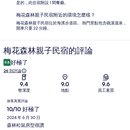
是的，此住宿附設 1 間餐廳。
梅花森林親子民宿附近的環境怎麼樣？
梅花森林親子民宿位於海濱步道區。 熱門景點包含礁溪溫泉，
開車只要 22 分鐘。
梅花森林親子民宿的評論
評
論
好極了
9.8
26 則評論
9.4
9.0
9.6
整潔度
地點
員工素質
評
旅客真實評論
論
10/10 好極了
2024 年 6 月 30 日
森林松鼠房型很讚