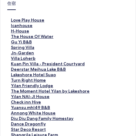
住宿
L
Love Play House
o
I
Icanhouse
v
c
H
H-House
e
a
-
T
The House Of Water
P
n
H
h
G
Gu Yi B&B
l
h
o
e
u
S
Spring Villa
a
o
u
H
Y
p
J
Jn-Garden
y
u
s
o
i
r
n
V
Villa Loherb
H
s
e
u
B
i
-
i
K
Kuan Pin Villa - President Courtyard
o
e
的
s
&
n
G
l
u
D
Deerstar Meihua Lake B&B
u
的
連
e
B
g
a
l
a
e
L
Lakeshore Hotel Suao
s
連
結
O
的
V
r
a
n
e
a
T
Turn Right Home
e
結
f
連
i
d
L
P
r
k
u
Y
Yilan Friendly Lodge
的
W
結
l
e
o
i
s
e
r
i
T
The Moment Hotel Yilan by Lakeshore
連
a
l
n
h
n
t
s
n
l
h
Y
Yilan NAI-JI House
結
t
a
的
e
V
a
h
R
a
e
i
C
Check inn Hive
e
的
連
r
i
r
o
i
n
M
l
h
Y
Yuansu.mhl49 B&B
r
連
結
b
l
M
r
g
F
o
a
e
u
A
Annong White House
的
結
的
l
e
e
h
r
m
n
c
a
n
D
Diu Diu Dang Family Homestay
連
連
a
i
H
t
i
e
N
k
n
n
i
D
Dance Dragonfly
結
結
-
h
o
H
e
n
A
i
s
o
u
a
S
Star Deco Resort
P
u
t
o
n
t
I
n
u
n
D
n
t
S
Shangrila Leisure Farm