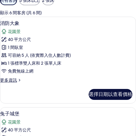
所有客房
3 張床以上
2 張床
用
的
顯示 6 間客房 (共 6 間)
客
消防大象 | 迷你吧、書桌、遮光布/窗
顯
8
消防大象
房
示
篩
花園景
消
選
40 平方公尺
防
條
1 間臥室
大
件
可容納 5 人 (依實際入住人數計費)
象
1 張標準雙人床和 2 張單人床
的
免費無線上網
所
更
更多資訊
有
多
相
消
選擇日期以查看價格
防
片
大
象
兔子城堡 | 迷你吧、書桌、遮光布/窗
顯
10
的
兔子城堡
示
詳
花園景
情
兔
40 平方公尺
子