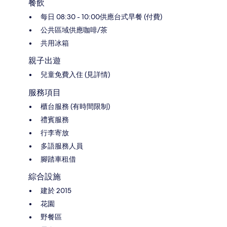
餐飲
每日 08:30 - 10:00供應台式早餐 (付費)
公共區域供應咖啡/茶
共用冰箱
親子出遊
兒童免費入住 (見詳情)
服務項目
櫃台服務 (有時間限制)
禮賓服務
行李寄放
多語服務人員
腳踏車租借
綜合設施
建於 2015
花園
野餐區