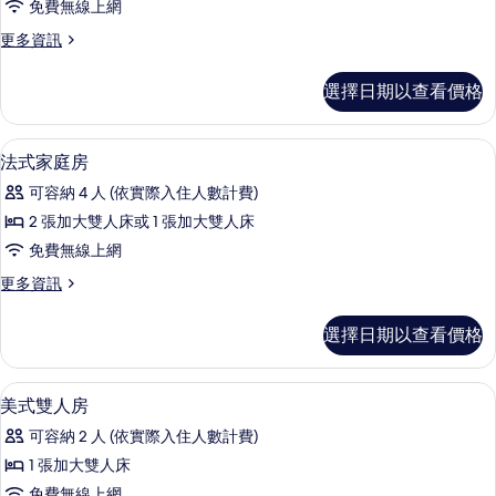
免費無線上網
1
更
更多資訊
間
多
臥
高
選擇日期以查看價格
級
室
雙
的
人
高級寢具、書桌、遮光布/窗簾、隔音
顯
20
房,
所
法式家庭房
示
1
有
可容納 4 人 (依實際入住人數計費)
間
法
相
臥
2 張加大雙人床或 1 張加大雙人床
式
室
片
免費無線上網
的
家
詳
更
更多資訊
庭
情
多
房
法
選擇日期以查看價格
式
的
家
所
庭
高級寢具、書桌、遮光布/窗簾、隔音
顯
14
房
美式雙人房
有
示
的
相
可容納 2 人 (依實際入住人數計費)
詳
美
情
片
1 張加大雙人床
式
免費無線上網