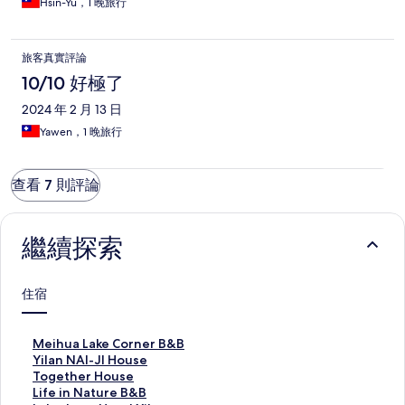
Hsin-Yu，1 晚旅行
旅客真實評論
10/10 好極了
2024 年 2 月 13 日
Yawen，1 晚旅行
查看 7 則評論
繼續探索
住宿
M
Meihua Lake Corner B&B
e
Y
Yilan NAI-JI House
i
i
T
Together House
h
l
o
L
Life in Nature B&B