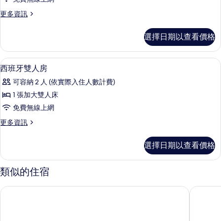
雙
更
更多資訊
人
多
房
美
選擇日期以查看價格
式
的
雙
所
人
高級寢具、書桌、遮光布/窗簾、隔音
顯
11
房
西班牙雙人房
有
示
的
相
可容納 2 人 (依實際入住人數計費)
詳
西
情
片
1 張加大雙人床
班
免費無線上網
牙
更
更多資訊
雙
多
人
西
選擇日期以查看價格
班
房
牙
的
雙
類似的住宿
人
所
房
都鄉旅
沐禾渡假
有
的
詳
相
情
片