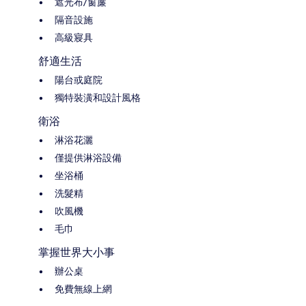
遮光布/窗簾
隔音設施
高級寢具
舒適生活
陽台或庭院
獨特裝潢和設計風格
衛浴
淋浴花灑
僅提供淋浴設備
坐浴桶
洗髮精
吹風機
毛巾
掌握世界大小事
辦公桌
免費無線上網