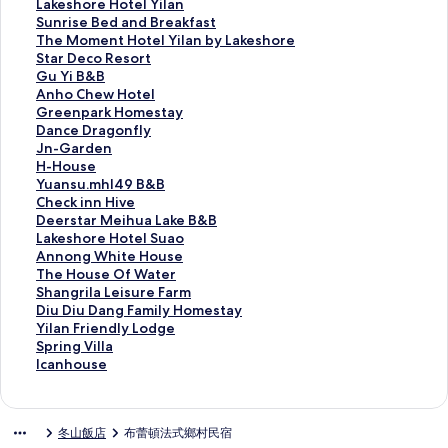
u
a
g
i
L
Lakeshore Hotel Yilan
a
n
e
f
a
S
Sunrise Bed and Breakfast
L
N
t
e
k
u
T
The Moment Hotel Yilan by Lakeshore
a
A
h
i
e
n
h
S
Star Deco Resort
k
I
e
n
s
r
e
t
G
Gu Yi B&B
e
-
r
N
h
i
M
a
u
A
Anho Chew Hotel
C
J
H
a
o
s
o
r
Y
n
G
Greenpark Homestay
o
I
o
t
r
e
m
D
i
h
r
D
Dance Dragonfly
r
H
u
u
e
B
e
e
B
o
e
a
J
Jn-Garden
n
o
s
r
H
e
n
c
&
C
e
n
n
H
H-House
e
u
e
e
o
d
t
o
B
h
n
c
-
-
Y
Yuansu.mhl49 B&B
r
s
的
B
t
a
H
R
的
e
p
e
G
H
u
C
Check inn Hive
B
e
連
&
e
n
o
e
連
w
a
D
a
o
a
h
D
Deerstar Meihua Lake B&B
&
的
結
B
l
d
t
s
結
H
r
r
r
u
n
e
e
L
Lakeshore Hotel Suao
B
連
的
Y
B
e
o
o
k
a
d
s
s
c
e
a
A
Annong White House
的
結
連
i
r
l
r
t
H
g
e
e
u
k
r
k
n
T
The House Of Water
連
結
l
e
Y
t
e
o
o
n
的
.
i
s
e
n
h
S
Shangrila Leisure Farm
結
a
a
i
的
l
m
n
的
連
m
n
t
s
o
e
h
D
Diu Diu Dang Family Homestay
n
k
l
連
的
e
f
連
結
h
n
a
h
n
H
a
i
Y
Yilan Friendly Lodge
的
f
a
結
連
s
l
結
l
H
r
o
g
o
n
u
i
S
Spring Villa
連
a
n
結
t
y
4
i
M
r
W
u
g
D
l
p
I
Icanhouse
結
s
b
a
的
9
v
e
e
h
s
r
i
a
r
c
t
y
y
連
B
e
i
H
i
e
i
u
n
i
a
的
L
的
結
&
的
h
o
t
O
l
D
F
n
n
冬山飯店
布蕾頓法式鄉村民宿
連
a
連
B
連
u
t
e
f
a
a
r
g
h