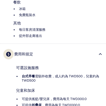
餐飲
冰箱
免費瓶裝水
其他
每日客房清潔服務
從外部走廊進出
費用和規定
可選設施服務
台式早餐
需額外收費，成人約為 TWD500，兒童約為
TWD500
兒童和加床
可提供搖籃/嬰兒床，費用為每天 TWD300.0
可提供
折疊床
，費用為每天 TWD1000.0