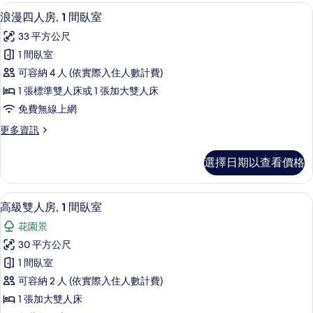
房,
浪漫四人房, 1 間臥室 | 高級寢具、書
顯
5
2
有
浪漫四人房, 1 間臥室
示
間
相
33 平方公尺
臥
浪
片
室
1 間臥室
漫
的
可容納 4 人 (依實際入住人數計費)
詳
四
情
1 張標準雙人床或 1 張加大雙人床
人
免費無線上網
房,
更
更多資訊
1
多
間
浪
選擇日期以查看價格
漫
臥
四
室
人
高級雙人房, 1 間臥室 | 高級寢具、書
顯
6
房,
的
高級雙人房, 1 間臥室
示
1
所
花園景
間
高
有
臥
30 平方公尺
級
室
相
1 間臥室
的
雙
片
詳
可容納 2 人 (依實際入住人數計費)
人
情
1 張加大雙人床
房,