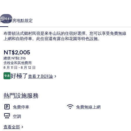
村
一個
下一個
民
44+
簡介
客房
地點
規定
宿
布蕾頓法式鄉村民宿是來冬山玩的住宿好選擇。您可以享受免費無線
的
上網和自助停車。此住宿還有露台和花園等特色設施。
相
目
NT$2,005
片
前
總價 NT$2,316
的
含稅金和其他費用
集
價
8 月 11 日 - 8 月 12 日
格
評
好極了
9.8
查看 7 則評論
是
9.8 分，滿分 10 分，
論
浪漫四人房, 1 間臥室 | 高級寢具、書
NT$2,005
熱門設施服務
免費停車
免費無線上網
空調
查看全部