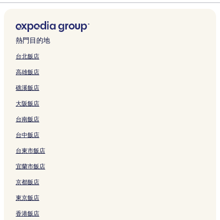
結
k
結
的
結
a
e
H
W
L
n
i
V
o
e
連
L
l
o
a
e
g
e
i
u
s
結
a
S
u
t
i
F
n
l
s
h
k
u
s
e
s
a
d
l
e
o
e
a
e
r
u
m
l
a
的
熱門目的地
r
B
o
的
的
r
i
y
的
連
e
&
的
連
連
e
l
L
連
結
台北飯店
的
B
連
結
結
F
y
o
結
高雄飯店
連
的
結
a
H
d
結
連
r
o
g
礁溪飯店
結
m
m
e
的
e
的
大阪飯店
連
s
連
結
t
結
台南飯店
a
y
台中飯店
的
台東市飯店
連
結
宜蘭市飯店
京都飯店
東京飯店
香港飯店