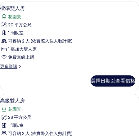
客
標準雙人房 | 高級寢具、書桌、遮光布
顯
6
標準雙人房
房
示
篩
花園景
標
選
20 平方公尺
準
條
1 間臥室
雙
件
可容納 2 人 (依實際入住人數計費)
人
1 張加大雙人床
房
免費無線上網
的
更
更多資訊
所
多
有
標
選擇日期以查看價格
準
相
雙
片
人
高級雙人房 | 高級寢具、書桌、遮光布
顯
6
房
高級雙人房
示
的
花園景
詳
高
情
28 平方公尺
級
1 間臥室
雙
可容納 2 人 (依實際入住人數計費)
人