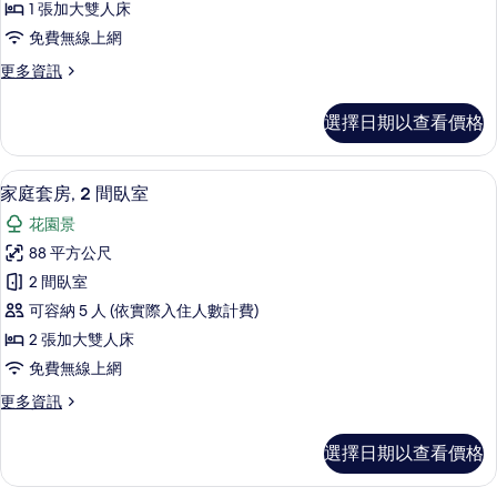
1 張加大雙人床
房
免費無線上網
的
更
更多資訊
所
多
有
高
選擇日期以查看價格
級
相
雙
片
人
家庭套房, 2 間臥室 | 高級寢具、書桌
顯
9
房
家庭套房, 2 間臥室
示
的
花園景
詳
家
情
88 平方公尺
庭
2 間臥室
套
可容納 5 人 (依實際入住人數計費)
房,
2 張加大雙人床
2
免費無線上網
間
更
更多資訊
臥
多
室
家
選擇日期以查看價格
庭
的
套
所