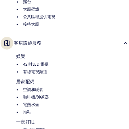
露台
大廳壁爐
公共區域提供電視
接待大廳
客房設施服務
娛樂
42 吋LED 電視
有線電視頻道
居家配備
空調和暖氣
咖啡機/沖茶器
電熱水壺
拖鞋
一夜好眠