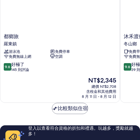
都
沐
都鄉旅
沐禾渡
鄉
禾
羅東鎮
冬山鄉
旅
渡
游泳池
免費停車
免費早
羅
假
免費無線上網
空調
免費無
東
會
鎮
館
9.6
9.6
好極了
好極
9.6
9.6
冬
分，
分，
145 則評論
39 
山
滿
滿
現
NT$2,345
鄉
分
分
在
10
10
總價 NT$2,708
價
含稅金和其他費用
分，
分，
格
8 月 11 日 - 8 月 12 日
好
好
為
極
極
NT$2,345
比較類似住宿
了，
了，
145
39
則
則
評
評
登入以查看符合資格的折扣和禮遇。玩越多，獎勵就越
論
論
多！