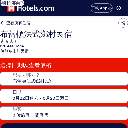
跳到主要內容
下載 App
查看所有住宿
布蕾頓法式鄉村民宿
3.5
Brulees Done
星
位於冬山的民宿
級
住
選擇日期以查看價格
宿
想要去哪裡？
日期
旅客