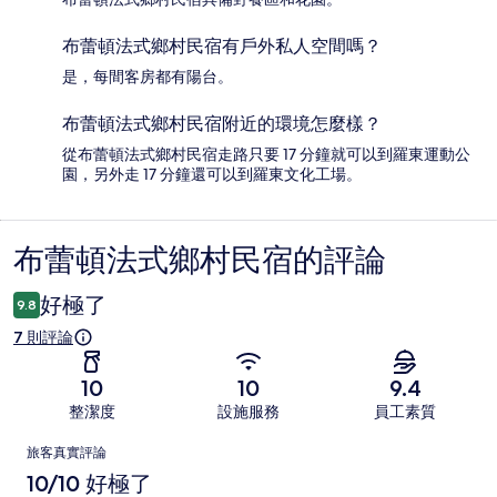
布蕾頓法式鄉村民宿有戶外私人空間嗎？
是，每間客房都有陽台。
布蕾頓法式鄉村民宿附近的環境怎麼樣？
從布蕾頓法式鄉村民宿走路只要 17 分鐘就可以到羅東運動公
園，另外走 17 分鐘還可以到羅東文化工場。
布蕾頓法式鄉村民宿的評論
評
論
好極了
9.8
7 則評論
10
10
9.4
整潔度
設施服務
員工素質
評
旅客真實評論
論
10/10 好極了