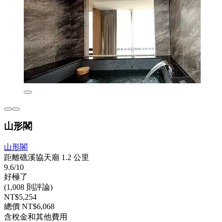
山形閣
山形閣
距離礁溪協天廟 1.2 公里
9.6/10
好極了
(1,008 則評論)
NT$5,254
總價 NT$6,068
含稅金和其他費用