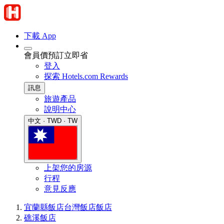
下載 App
會員價預訂立即省
登入
探索 Hotels.com Rewards
訊息
旅遊產品
說明中心
中文 · TWD · TW
上架您的房源
行程
意見反應
宜蘭縣飯店
台灣飯店
飯店
礁溪飯店