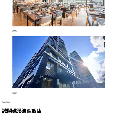
誠闊礁溪渡假飯店