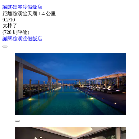
誠闊礁溪渡假飯店
距離礁溪協天廟 1.4 公里
9.2/10
太棒了
(728 則評論)
誠闊礁溪渡假飯店