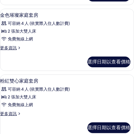
人
大
套
地
金色璀璨家庭套房 | 書桌、遮光布/窗
顯
8
雙
金色璀璨家庭套房
房
示
人
的
可容納 4 人 (依實際入住人數計費)
套
金
房
所
2 張加大雙人床
色
的
有
免費無線上網
詳
璀
情
相
更
更多資訊
璨
多
片
家
金
選擇日期以查看價格
色
庭
璀
套
璨
粉紅雙心家庭套房 | 書桌、遮光布/窗
顯
7
家
粉紅雙心家庭套房
房
示
庭
的
可容納 4 人 (依實際入住人數計費)
套
粉
房
所
2 張加大雙人床
紅
的
有
免費無線上網
詳
雙
情
相
更
更多資訊
心
多
片
家
粉
選擇日期以查看價格
紅
庭