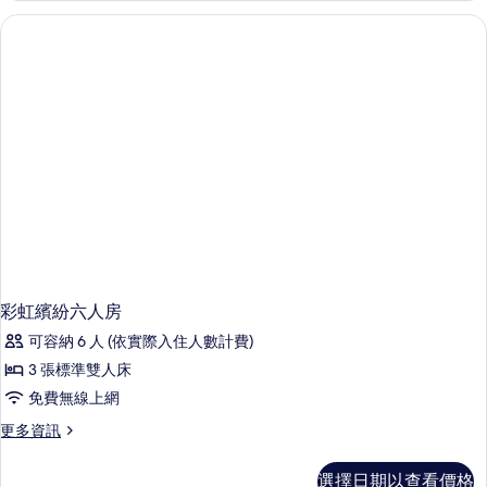
片
樓
虹
樓
六
中
人
樓
六
房
人
的
房
的
所
詳
有
情
相
片
彩虹繽紛六人房
可容納 6 人 (依實際入住人數計費)
3 張標準雙人床
免費無線上網
更
更多資訊
多
彩
選擇日期以查看價格