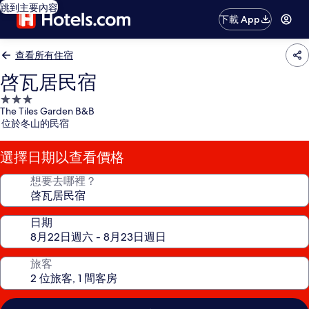
跳到主要內容
下載 App
查看所有住宿
啓瓦居民宿
3.0
The Tiles Garden B&B
星
位於冬山的民宿
級
住
選擇日期以查看價格
宿
想要去哪裡？
日期
旅客