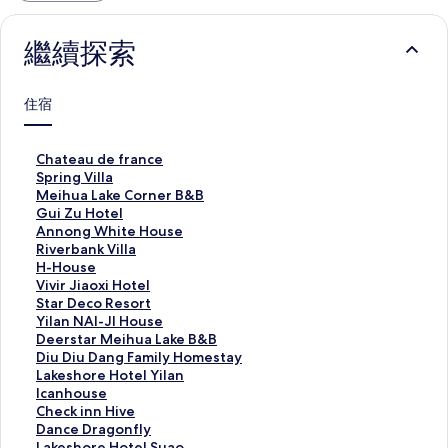
繼續探索
住宿
C
Chateau de france
h
S
Spring Villa
a
p
M
Meihua Lake Corner B&B
t
r
e
G
Gui Zu Hotel
e
i
i
u
A
Annong White House
a
n
h
i
n
R
Riverbank Villa
u
g
u
Z
n
i
H
H-House
d
V
a
u
o
v
-
V
Vivir Jiaoxi Hotel
e
i
L
H
n
e
H
i
S
Star Deco Resort
f
l
a
o
g
r
o
v
t
Y
Yilan NAI-JI House
r
l
k
t
W
b
u
i
a
i
D
Deerstar Meihua Lake B&B
a
a
e
e
h
a
s
r
r
l
e
D
Diu Diu Dang Family Homestay
n
的
C
l
i
n
e
J
D
a
e
i
L
Lakeshore Hotel Yilan
c
連
o
的
t
k
的
i
e
n
r
u
a
I
Icanhouse
e
結
r
連
e
V
連
a
c
N
s
D
k
c
C
Check inn Hive
的
n
結
H
i
結
o
o
A
t
i
e
a
h
D
Dance Dragonfly
連
e
o
l
x
R
I
a
u
s
n
e
a
L
Lakeshore Hotel Suao