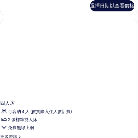
原
選擇日期以查看價格
木
生
活
六
人
房
的
詳
情
四人房
可容納 4 人 (依實際入住人數計費)
2 張標準雙人床
免費無線上網
更
更多資訊