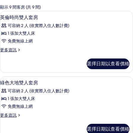
的
顯示 9 間客房 (共 9 間)
客
英倫時尚雙人套房 | 書桌、遮光布/窗
顯
7
英倫時尚雙人套房
房
示
篩
可容納 2 人 (依實際入住人數計費)
英
選
1 張加大雙人床
倫
條
免費無線上網
時
件
更
更多資訊
尚
多
雙
英
選擇日期以查看價格
倫
人
時
套
尚
綠色大地雙人套房 | 書桌、遮光布/窗
顯
7
雙
綠色大地雙人套房
房
示
人
的
可容納 2 人 (依實際入住人數計費)
套
綠
房
所
1 張加大雙人床
色
的
有
免費無線上網
詳
大
情
相
更
更多資訊
地
多
片
雙
綠
選擇日期以查看價格
色