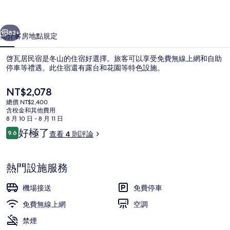
相
一個
下一個
片
83+
簡介
客房
地點
規定
集
啓瓦居民宿是冬山的住宿好選擇。旅客可以享受免費無線上網和自助
停車等禮遇。此住宿還有露台和花園等特色設施。
目
NT$2,078
前
總價 NT$2,400
的
含稅金和其他費用
價
8 月 10 日 - 8 月 11 日
格
評
好極了
9.6
查看 4 則評論
是
9.6 分，滿分 10 分，
論
大廳休息區
NT$2,078
熱門設施服務
機場接送
免費停車
免費無線上網
空調
禁煙