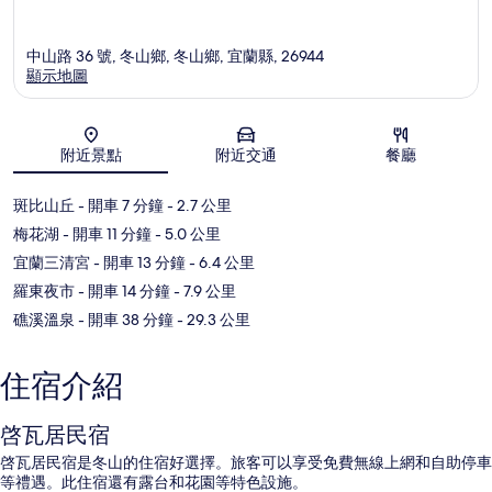
中山路 36 號, 冬山鄉, 冬山鄉, 宜蘭縣, 26944
顯示地圖
地圖
附近景點
附近交通
餐廳
斑比山丘
- 開車 7 分鐘
- 2.7 公里
梅花湖
- 開車 11 分鐘
- 5.0 公里
宜蘭三清宮
- 開車 13 分鐘
- 6.4 公里
羅東夜市
- 開車 14 分鐘
- 7.9 公里
礁溪溫泉
- 開車 38 分鐘
- 29.3 公里
住宿介紹
啓瓦居民宿
啓瓦居民宿是冬山的住宿好選擇。旅客可以享受免費無線上網和自助停車
等禮遇。此住宿還有露台和花園等特色設施。