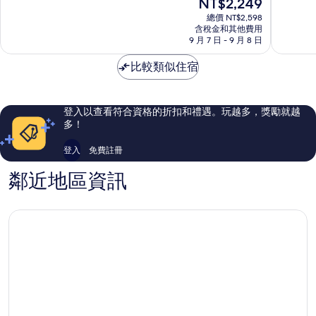
現
NT$2,249
冬
鄉
分
分
在
山
10
10
總價 NT$2,598
價
鄉
含稅金和其他費用
分，
分，
格
9 月 7 日 - 9 月 8 日
好
好
為
極
極
NT$2,249
比較類似住宿
了，
了，
60
39
則
則
評
評
登入以查看符合資格的折扣和禮遇。玩越多，獎勵就越
論
論
多！
登入
免費註冊
鄰近地區資訊