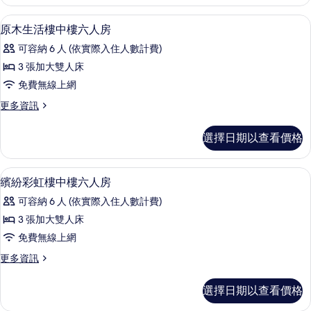
雙
套
心
原木生活樓中樓六人房 | 書桌、遮光布
顯
10
家
原木生活樓中樓六人房
房
示
庭
的
可容納 6 人 (依實際入住人數計費)
套
原
房
所
3 張加大雙人床
木
的
有
免費無線上網
詳
生
情
相
更
更多資訊
活
多
片
樓
原
選擇日期以查看價格
木
中
生
樓
活
繽紛彩虹樓中樓六人房 | 書桌、遮光布
顯
9
樓
繽紛彩虹樓中樓六人房
六
示
中
人
可容納 6 人 (依實際入住人數計費)
樓
繽
六
房
3 張加大雙人床
紛
人
的
免費無線上網
房
彩
的
所
更
更多資訊
虹
詳
多
有
情
樓
繽
選擇日期以查看價格
相
紛
中
彩