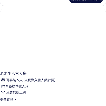
虹
繽
紛
六
人
房
的
詳
情
原木生活六人房
可容納 6 人 (依實際入住人數計費)
3 張標準雙人床
免費無線上網
更
更多資訊
多