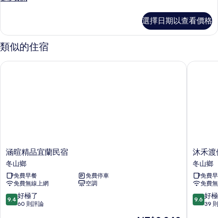
多
四
選擇日期以查看價格
人
房
的
類似的住宿
詳
情
涵暄精品宜蘭民宿
沐禾渡假
涵
沐
涵暄精品宜蘭民宿
沐禾渡
暄
禾
冬山鄉
冬山鄉
精
渡
免費早餐
免費停車
免費早
品
假
免費無線上網
空調
免費無
宜
會
蘭
館
9.4
9.6
好極了
好極
9.4
9.6
民
冬
分，
分，
60 則評論
39 
宿
山
滿
滿