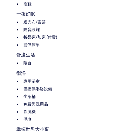
拖鞋
一夜好眠
遮光布/窗簾
隔音設施
折疊床/加床 (付費)
提供床單
舒適生活
陽台
衛浴
專用浴室
僅提供淋浴設備
坐浴桶
免費盥洗用品
吹風機
毛巾
掌握世界大小事