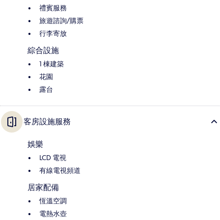
禮賓服務
旅遊諮詢/購票
行李寄放
綜合設施
1 棟建築
花園
露台
客房設施服務
娛樂
LCD 電視
有線電視頻道
居家配備
恆溫空調
電熱水壺