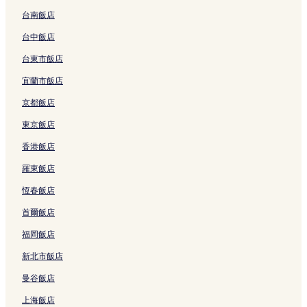
L
m
e
a
的
的
台南飯店
k
連
連
e
結
結
台中飯店
s
台東市飯店
h
o
宜蘭市飯店
r
e
京都飯店
的
連
東京飯店
結
香港飯店
羅東飯店
恆春飯店
首爾飯店
福岡飯店
新北市飯店
曼谷飯店
上海飯店