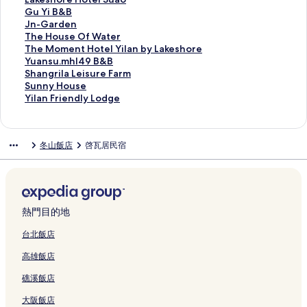
結
r
u
l
i
e
-
r
D
h
h
c
n
a
G
Gu Yi B&B
B
s
a
H
s
J
M
a
o
o
k
c
k
u
J
Jn-Garden
&
e
的
o
o
I
e
n
r
u
i
e
e
Y
n
T
The House Of Water
B
的
連
t
r
H
i
g
e
s
n
D
s
i
-
h
T
The Moment Hotel Yilan by Lakeshore
的
連
結
e
t
o
h
F
H
e
n
r
h
B
G
e
h
Y
Yuansu.mhl49 B&B
連
結
l
的
u
u
a
o
的
H
a
o
&
a
H
e
u
S
Shangrila Leisure Farm
結
的
連
s
a
m
t
連
i
g
r
B
r
o
M
a
h
S
Sunny House
連
結
e
L
i
e
結
v
o
e
的
d
u
o
n
a
u
Y
Yilan Friendly Lodge
結
的
a
l
l
e
n
H
連
e
s
m
s
n
n
i
連
k
y
Y
的
f
o
結
n
e
e
u
g
n
l
結
e
H
i
連
l
t
的
O
n
.
r
y
a
冬山飯店
啓瓦居民宿
B
o
l
結
y
e
連
f
t
m
i
H
n
&
m
a
的
l
結
W
H
h
l
o
F
B
e
n
連
S
a
o
l
a
u
r
的
s
的
結
u
t
t
4
L
s
i
連
t
連
a
e
e
9
e
e
e
結
a
結
o
r
l
B
i
的
n
熱門目的地
y
的
的
Y
&
s
連
d
的
連
連
i
B
u
結
l
台北飯店
連
結
結
l
的
r
y
高雄飯店
結
a
連
e
L
n
結
F
o
礁溪飯店
b
a
d
y
r
g
大阪飯店