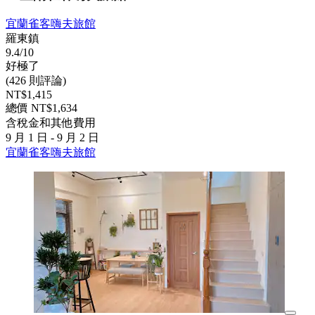
宜蘭雀客嗨夫旅館
羅東鎮
9.4/10
好極了
(426 則評論)
NT$1,415
總價 NT$1,634
含稅金和其他費用
9 月 1 日 - 9 月 2 日
宜蘭雀客嗨夫旅館