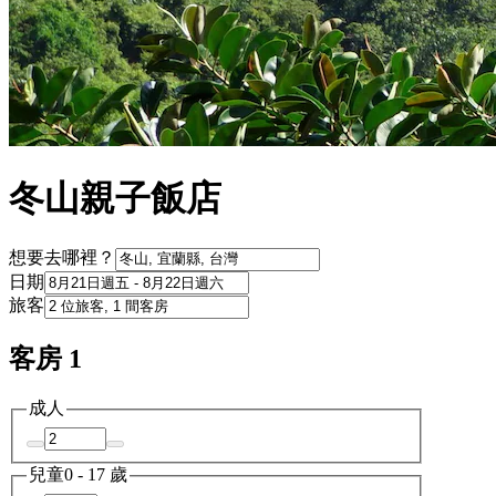
冬山親子飯店
想要去哪裡？
日期
旅客
客房 1
成人
兒童
0 - 17 歲