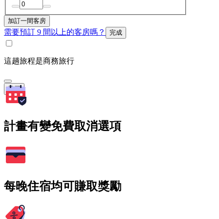
加訂一間客房
需要預訂 9 間以上的客房嗎？
完成
這趟旅程是商務旅行
搜尋
計畫有變免費取消選項
每晚住宿均可賺取獎勵