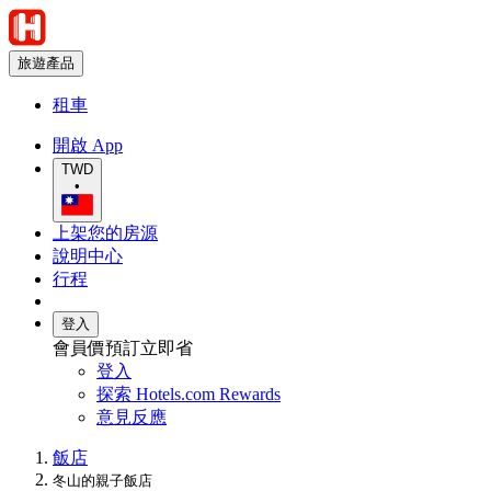
旅遊產品
租車
開啟 App
TWD
•
上架您的房源
說明中心
行程
登入
會員價預訂立即省
登入
探索 Hotels.com Rewards
意見反應
飯店
冬山的親子飯店