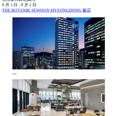
9 月 1 日 - 9 月 2 日
THE BOTANIK SEWOON MYEONGDONG 飯店