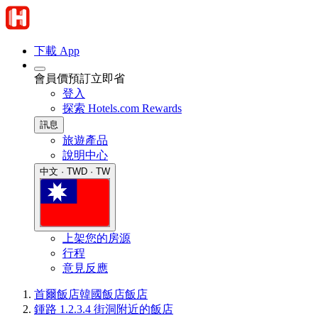
下載 App
會員價預訂立即省
登入
探索 Hotels.com Rewards
訊息
旅遊產品
說明中心
中文 · TWD · TW
上架您的房源
行程
意見反應
首爾飯店
韓國飯店
飯店
鍾路 1.2.3.4 街洞附近的飯店