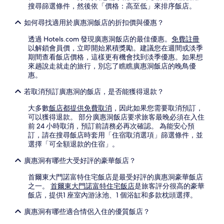
搜尋篩選條件，然後依「價格：高至低」來排序飯店。
如何尋找適用於廣惠洞飯店的折扣價與優惠？
透過 Hotels.com 發現廣惠洞飯店的最佳優惠。
免費註冊
以解鎖會員價，立即開始累積獎勵。建議您在週間或淡季
期間查看飯店價格，這樣更有機會找到淡季優惠。如果想
來趟說走就走的旅行，別忘了瞧瞧廣惠洞飯店的晚鳥優
惠。
若取消預訂廣惠洞的飯店，是否能獲得退款？
大多數
飯店都提供免費取消
，因此如果您需要取消預訂，
可以獲得退款。 部分廣惠洞飯店要求旅客最晚必須在入住
前 24 小時取消，預訂前請務必再次確認。 為能安心預
訂，請在搜尋飯店時套用「住宿取消選項」篩選條件，並
選擇「可全額退款的住宿」。
廣惠洞有哪些大受好評的豪華飯店？
首爾東大門諾富特住宅飯店是最受好評的廣惠洞豪華飯店
之一。
首爾東大門諾富特住宅飯店
是旅客評分很高的豪華
飯店，提供1 座室內游泳池、1 個浴缸和多款枕頭選擇。
廣惠洞有哪些適合情侶入住的優質飯店？