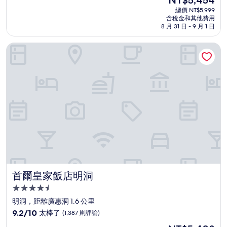
NT$5,454
滿
宿
在
分
總價 NT$5,999
價
含稅金和其他費用
10
格
8 月 31 日 - 9 月 1 日
分，
為
太
NT$5,454
首爾皇家飯店明洞
棒
了，
(1,367
則
評
論)
首爾皇家飯店明洞
首爾皇家飯店明洞
4.5
星
明洞，距離廣惠洞 1.6 公里
級
9.2
9.2/10
太棒了
(1,387 則評論)
住
分，
現