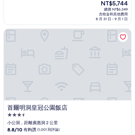
現
NT$5,744
滿
宿
在
分
總價 NT$6,349
價
含稅金和其他費用
10
格
8 月 31 日 - 9 月 1 日
分，
為
太
NT$5,744
首爾明洞皇冠公園飯店
棒
了，
(2,003
則
評
論)
首爾明洞皇冠公園飯店
首爾明洞皇冠公園飯店
3.5
星
小公洞，距離廣惠洞 2 公里
級
8.8
8.8/10
有夠讚
(1,001 則評論)
住
分，