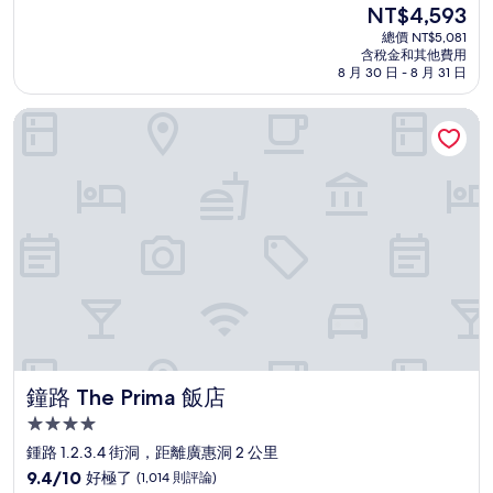
現
NT$4,593
滿
宿
在
分
總價 NT$5,081
價
含稅金和其他費用
10
格
8 月 30 日 - 8 月 31 日
分，
為
有
NT$4,593
鐘路 The Prima 飯店
夠
讚，
(1,001
則
評
論)
鐘路 The Prima 飯店
鐘路 The Prima 飯店
4.0
星
鍾路 1.2.3.4 街洞，距離廣惠洞 2 公里
級
9.4
9.4/10
好極了
(1,014 則評論)