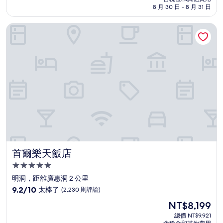
格
8 月 30 日 - 8 月 31 日
分，
為
太
NT$4,999
首爾樂天飯店
棒
了，
(2,982
則
評
論)
首爾樂天飯店
首爾樂天飯店
5.0
星
明洞，距離廣惠洞 2 公里
級
9.2
9.2/10
太棒了
(2,230 則評論)
住
分，
現
NT$8,199
滿
宿
在
分
總價 NT$9,921
價