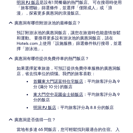
明洞 PJ 飯店
是設有1 間餐廳的熱門飯店。 可在搜尋時使用
「旅客體驗」篩選條件，並選擇「僅限成人」或「浪
漫」，探索更多廣惠洞的浪漫飯店。
廣惠洞有哪些附游泳池的最棒飯店？
預訂附游泳池的廣惠洞飯店，讓您在旅遊時也能盡情放鬆
和運動。 要搜尋更多設有游泳池的廣惠洞飯店，請在
Hotels.com 上使用「設施服務」篩選條件執行搜尋，並選
擇「游泳池」。
廣惠洞有哪些提供免費停車的熱門飯店？
如果選擇駕車旅遊，可預訂提供免費停車服務的廣惠洞飯
店，省去找車位的煩惱。我們的旅客喜歡：
首爾東大門諾富特住宅飯店
：平均旅客評分為 9
分 (滿分 10 分) 的飯店
東大門空中花園金士頓飯店
：平均旅客評分為 9
分的飯店
明洞 PJ 飯店
：平均旅客評分為 8.8 分的飯店
廣惠洞是否值得一住？
當地有多達 65 間飯店，您可輕鬆找到最適合的住宿。 入