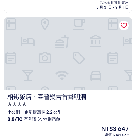
價
含稅金和其他費用
10
格
8 月 31 日 - 9 月 1 日
分，
為
太
NT$5,461
相鐵飯店・喜普樂吉首爾明洞
棒
了，
(2,691
則
評
論)
相鐵飯店・喜普樂吉首爾明洞
相鐵飯店・喜普樂吉首爾明洞
4.0
星
小公洞，距離廣惠洞 2.2 公里
級
8.8
8.8/10
有夠讚
(2,169 則評論)
住
分，
現
NT$3,647
滿
宿
在
分
總價 NT$4,039