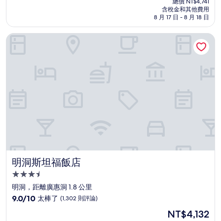
分
總價 NT$4,741
價
含稅金和其他費用
10
格
8 月 17 日 - 8 月 18 日
分，
為
好
NT$4,310
明洞斯坦福飯店
極
了，
(870
則
評
論)
明洞斯坦福飯店
明洞斯坦福飯店
3.5
星
明洞，距離廣惠洞 1.8 公里
級
9.0
9.0/10
太棒了
(1,302 則評論)
住
分，
現
NT$4,132
滿
宿