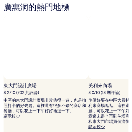
有
廣惠洞的熱門地標
所
變
動，
可
能
受
到
其
他
條
款
限
制。
東大門設計廣場
美利來商場
8.2/10 (702 則評論)
8.0/10 (18 則評論)
中區的東大門設計廣場非常值得一遊，也是拍
準備好要在中區大買特
照打卡的好去處。這裡還有很多不錯的商店和
利來商場逛逛。這裡還
餐廳，可以花上一下午好好地逛一下。
廳，可以花上一下午好
顯示較少
意猶未盡？再到斗塔商
和東大門市場買個痛快
顯示較少