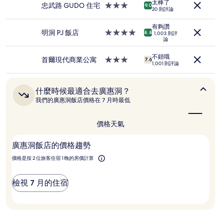
人
太棒了
住
忠武路 GUDO 住宅
3.0
9.0
住
20 則評論
宿
星
宿
級
1
有夠讚
住
明洞 PJ 飯店
4.0
8.8
1,003 則評
晚
論
宿
星
為
級
條
不錯哦
住
首爾現代商業公寓
3.0
7.6
件
1,001 則評論
宿
星
所
級
搜
住
尋
什
什麼時候最適合去廣惠洞？
宿
到
麼
我們的廣惠洞飯店價格在 7 月時最低
時
的
候
價
最
價格
天氣
格。
適
價
合
格
廣惠洞飯店的價格趨勢
去
和
廣
價格是按 2 位旅客住宿 1 晚的房價計算
供
惠
應
洞？
情
檢視 7 月的住宿
況
可
能
會