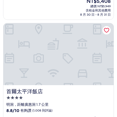
NT$5,408
滿
宿
在
分
總價 NT$5,949
價
含稅金和其他費用
10
格
8 月 30 日 - 8 月 31 日
分，
為
太
NT$5,408
首爾太平洋飯店
棒
了，
(1,387
則
評
論)
首爾太平洋飯店
首爾太平洋飯店
4.0
星
明洞，距離廣惠洞 1.7 公里
級
8.8
8.8/10
有夠讚
(1,008 則評論)
住
分，