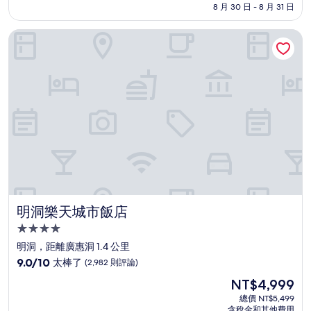
格
8 月 30 日 - 8 月 31 日
分，
為
好
NT$5,274
明洞樂天城市飯店
極
了，
(3,701
則
評
論)
明洞樂天城市飯店
明洞樂天城市飯店
4.0
星
明洞，距離廣惠洞 1.4 公里
級
9.0
9.0/10
太棒了
(2,982 則評論)
住
分，
現
NT$4,999
滿
宿
在
分
總價 NT$5,499
價
含稅金和其他費用
10