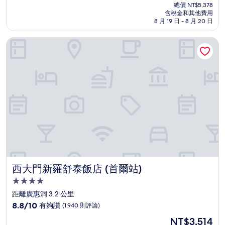
在
分
總價 NT$5,378
價
含稅金和其他費用
10
格
8 月 19 日 - 8 月 20 日
分，
為
太
NT$4,845
西大門新羅舒泰飯店 (首爾站)
棒
了，
(2,052
則
評
論)
西大門新羅舒泰飯店 (首爾站)
西大門新羅舒泰飯店 (首爾站)
4.0
星
距離廣惠洞 3.2 公里
級
8.8
8.8/10
有夠讚
(1,940 則評論)
住
分，
現
NT$3,514
滿