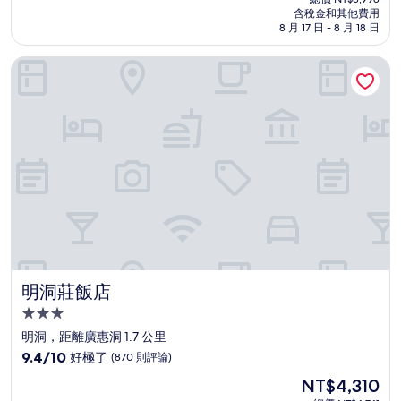
價
含稅金和其他費用
10
格
8 月 17 日 - 8 月 18 日
分，
為
太
NT$3,634
明洞莊飯店
棒
了，
(1,197
則
評
論)
明洞莊飯店
明洞莊飯店
3.0
星
明洞，距離廣惠洞 1.7 公里
級
9.4
9.4/10
好極了
(870 則評論)
住
分，
現
NT$4,310
滿
宿
在