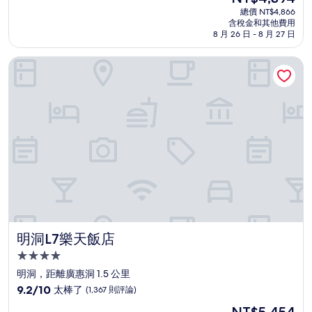
宿
在
分
總價 NT$4,866
價
含稅金和其他費用
10
格
8 月 26 日 - 8 月 27 日
分，
為
太
NT$4,394
明洞L7樂天飯店
棒
了，
(1,060
則
評
論)
明洞L7樂天飯店
明洞L7樂天飯店
4.0
星
明洞，距離廣惠洞 1.5 公里
級
9.2
9.2/10
太棒了
(1,367 則評論)
住
分，
現