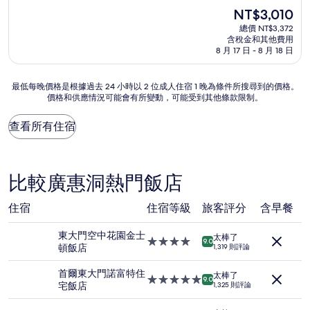
住
分，
現
NT$3,010
滿
宿
在
分
總價 NT$3,372
價
含稅金和其他費用
10
格
8 月 17 日 - 8 月 18 日
分，
為
有
NT$3,010
夠
最
最低每晚價格是根據過去 24 小時以 2 位成人住宿 1 晚為條件所搜尋到的價格。
讚，
價格和供應情況可能會有所變動，可能受到其他條款限制。
低
(1,431
每
則
晚
查看所有住宿
評
價
論)
格
是
根
比較廣惠洞熱門飯店
據
過
住宿
住宿等級
旅客評分
含早餐
去
24
東大門空中花園金士
小
太棒了
4.0
9.0
頓飯店
時
1,319 則評論
星
以
級
2
首爾東大門諾富特住
太棒了
住
5.0
9.0
位
宅飯店
1,325 則評論
宿
星
成
級