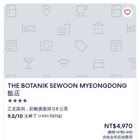
THE BOTANIK SEWOON MYEONGDONG 飯店
THE BOTANIK SEWOON MYEONGDONG 飯店
THE BOTANIK SEWOON MYEONGDONG
飯店
4.0
星
乙支路洞，距離廣惠洞 0.8 公里
級
9.2
9.2/10
太棒了
(1,830 則評論)
住
分，
現
NT$4,970
滿
宿
在
分
總價 NT$5,495
價
含稅金和其他費用
10