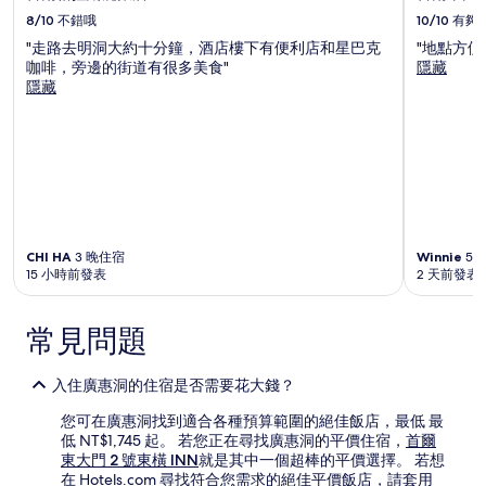
8/10
不錯哦
10/10
有夠
"走路去明洞大約十分鐘，酒店樓下有便利店和星巴克
"地點方便
咖啡，旁邊的街道有很多美食"
隱藏
隱藏
CHI HA
3 晚住宿
Winnie
5 
15 小時前發表
2 天前發表
常見問題
入住廣惠洞的住宿是否需要花大錢？
您可在廣惠洞找到適合各種預算範圍的絕佳飯店，最低 最
低 NT$1,745 起。 若您正在尋找廣惠洞的平價住宿，
首爾
東大門 2 號東橫 INN
就是其中一個超棒的平價選擇。 若想
在 Hotels.com 尋找符合您需求的絕佳平價飯店，請套用