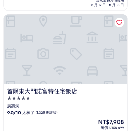
含稅金和其他費用
10
格
8 月 17 日 - 8 月 18 日
分，
為
太
NT$8,199
首爾東大門諾富特住宅飯店
棒
了，
(2,230
則
評
論)
首爾東大門諾富特住宅飯店
首爾東大門諾富特住宅飯店
5.0
星
廣惠洞
級
9.0
9.0/10
太棒了
(1,325 則評論)
住
分，
現
NT$7,908
滿
宿
在
分
總價 NT$8,699