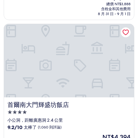
宿
在
分
總價 NT$3,888
價
含稅金和其他費用
10
格
8 月 31 日 - 9 月 1 日
分，
為
有
NT$3,514
首爾南大門輝盛坊飯店
夠
讚，
(1,940
則
評
論)
首爾南大門輝盛坊飯店
首爾南大門輝盛坊飯店
4.0
星
小公洞，距離廣惠洞 2.4 公里
級
9.2
9.2/10
太棒了
(1,060 則評論)
住
分，
現
NT$4,394
滿