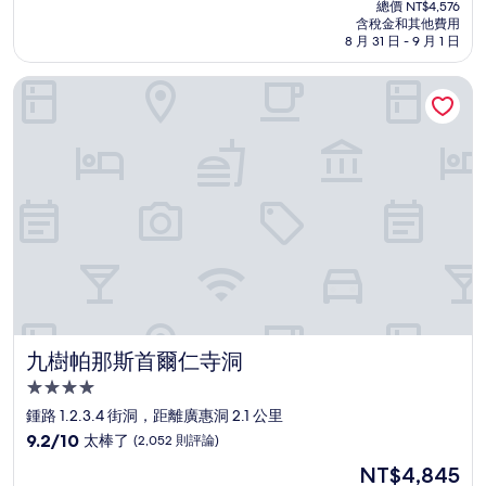
在
分
總價 NT$4,576
價
含稅金和其他費用
10
格
8 月 31 日 - 9 月 1 日
分，
為
太
NT$4,132
九樹帕那斯首爾仁寺洞
棒
了，
(1,302
則
評
論)
九樹帕那斯首爾仁寺洞
九樹帕那斯首爾仁寺洞
4.0
星
鍾路 1.2.3.4 街洞，距離廣惠洞 2.1 公里
級
9.2
9.2/10
太棒了
(2,052 則評論)
住
分，
現
NT$4,845
滿
宿