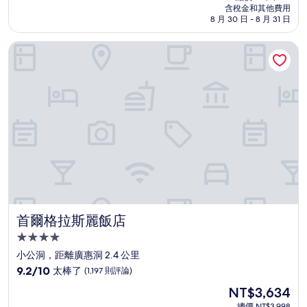
價
含稅金和其他費用
10
格
8 月 30 日 - 8 月 31 日
分，
為
有
NT$3,647
首爾格拉斯麗飯店
夠
讚，
(2,169
則
評
論)
首爾格拉斯麗飯店
首爾格拉斯麗飯店
4.0
星
小公洞，距離廣惠洞 2.4 公里
級
9.2
9.2/10
太棒了
(1,197 則評論)
住
分，
現
NT$3,634
滿
宿
在
分
總價 NT$3,998