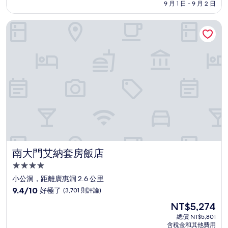
格
9 月 1 日 - 9 月 2 日
分，
為
太
NT$4,970
南大門艾納套房飯店
棒
了，
(1,830
則
評
論)
南大門艾納套房飯店
南大門艾納套房飯店
4.0
星
小公洞，距離廣惠洞 2.6 公里
級
9.4
9.4/10
好極了
(3,701 則評論)
住
分，
現
NT$5,274
滿
宿
在
分
總價 NT$5,801
價
含稅金和其他費用
10