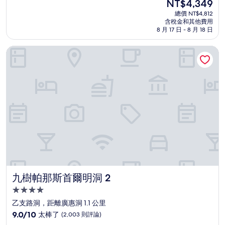
現
NT$4,349
滿
宿
在
分
總價 NT$4,812
價
含稅金和其他費用
10
格
8 月 17 日 - 8 月 18 日
分，
為
有
NT$4,349
九樹帕那斯首爾明洞 2
夠
讚，
(1,008
則
評
論)
九樹帕那斯首爾明洞 2
九樹帕那斯首爾明洞 2
4.0
星
乙支路洞，距離廣惠洞 1.1 公里
級
9.0
9.0/10
太棒了
(2,003 則評論)
住
分，