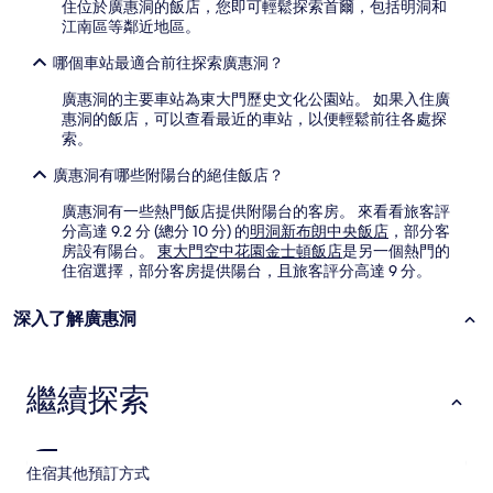
住位於廣惠洞的飯店，您即可輕鬆探索首爾，包括明洞和
江南區等鄰近地區。
哪個車站最適合前往探索廣惠洞？
廣惠洞的主要車站為東大門歷史文化公園站。 如果入住廣
惠洞的飯店，可以查看最近的車站，以便輕鬆前往各處探
索。
廣惠洞有哪些附陽台的絕佳飯店？
廣惠洞有一些熱門飯店提供附陽台的客房。 來看看旅客評
分高達 9.2 分 (總分 10 分) 的
明洞新布朗中央飯店
，部分客
房設有陽台。
東大門空中花園金士頓飯店
是另一個熱門的
住宿選擇，部分客房提供陽台，且旅客評分高達 9 分。
深入了解廣惠洞
繼續探索
住宿
其他預訂方式