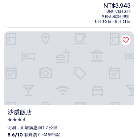
住
分，
現
NT$3,943
滿
宿
在
分
總價 NT$4,366
價
含稅金和其他費用
10
格
8 月 30 日 - 8 月 31 日
分，
為
好
NT$3,943
沙威飯店
極
了，
(1,014
則
評
論)
沙威飯店
沙威飯店
3.5
星
明洞，距離廣惠洞 1.7 公里
級
8.6
8.6/10
有夠讚
(1,431 則評論)