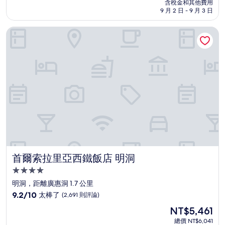
價
含稅金和其他費用
10
格
9 月 2 日 - 9 月 3 日
分，
為
太
NT$7,908
首爾索拉里亞西鐵飯店 明洞
棒
了，
(1,325
則
評
論)
首爾索拉里亞西鐵飯店 明洞
首爾索拉里亞西鐵飯店 明洞
4.0
星
明洞，距離廣惠洞 1.7 公里
級
9.2
9.2/10
太棒了
(2,691 則評論)
住
分，
現
NT$5,461
滿
宿
在
分
總價 NT$6,041