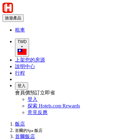
旅遊產品
租車
TWD
•
上架您的房源
說明中心
行程
登入
會員價預訂立即省
登入
探索 Hotels.com Rewards
意見反應
飯店
首爾的Spa 飯店
首爾飯店