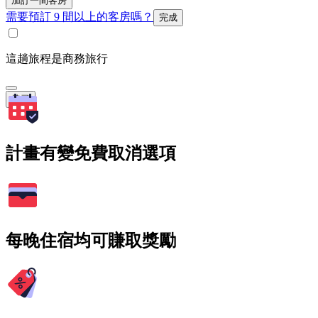
加訂一間客房
需要預訂 9 間以上的客房嗎？
完成
這趟旅程是商務旅行
搜尋
計畫有變免費取消選項
每晚住宿均可賺取獎勵