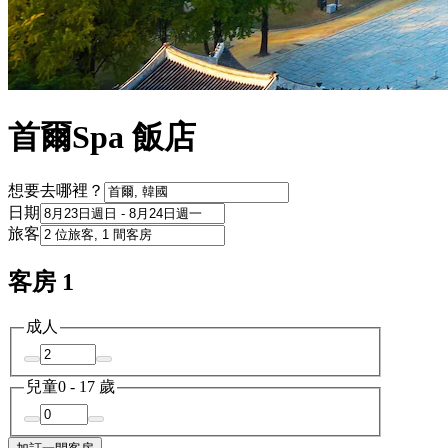
首爾Spa 飯店
想要去哪裡？
日期
旅客
客房 1
成人
兒童
0 - 17 歲