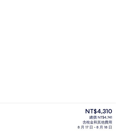
豪華雙人房, 非吸煙房 | 客房內保險
目
NT$4,310
前
總價 NT$4,741
的
含稅金和其他費用
走廊
價
8 月 17 日 - 8 月 18 日
格
是