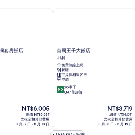
明洞套房飯店
首爾王子大飯店
首
 明洞套房飯店
首爾王子大飯店
爾
明洞
王
免費無線上網
子
餐廳
大
可提供相連客房
飯
空調
店
9.0
太棒了
明
9.0
分，
1,147 則評論
洞
滿
分
現
現
NT$6,005
NT$3,719
10
在
在
分，
總價 NT$6,637
總價 NT$4,091
價
價
太
含稅金和其他費用
含稅金和其他費用
格
格
8 月 17 日 - 8 月 18 日
8 月 18 日 - 8 月 19 日
棒
為
為
了，
NT$6,005
NT$3,719