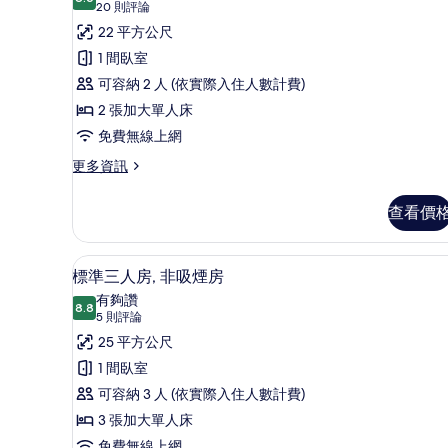
8.6 分，滿分 10 分
標
(20
20 則評論
情
則
準
22 平方公尺
評
雙
1 間臥室
論)
床
可容納 2 人 (依實際入住人數計費)
房,
2 張加大單人床
非
免費無線上網
吸
更
更多資訊
多
煙
標
查看價
房
準
雙
的
床
標準三人房, 非吸煙房 | 客
顯
所
5
房,
標準三人房, 非吸煙房
示
非
有
有夠讚
吸
8.8
8.8 分，滿分 10 分
標
(5
相
5 則評論
煙
則
準
25 平方公尺
片
房
評
的
三
1 間臥室
詳
論)
人
可容納 3 人 (依實際入住人數計費)
情
房,
3 張加大單人床
免費無線上網