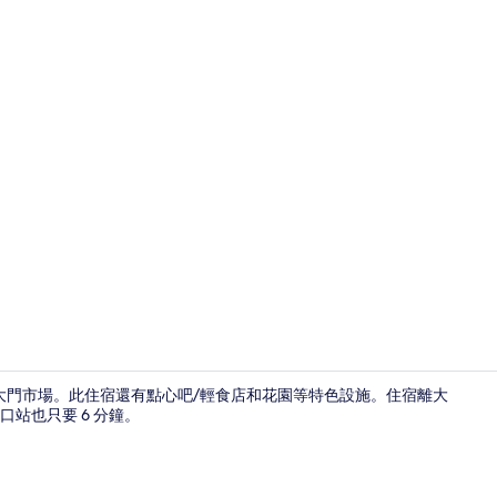
接待櫃台
南大門市場。此住宿還有點心吧/輕食店和花園等特色設施。住宿離大
口站也只要 6 分鐘。
外觀