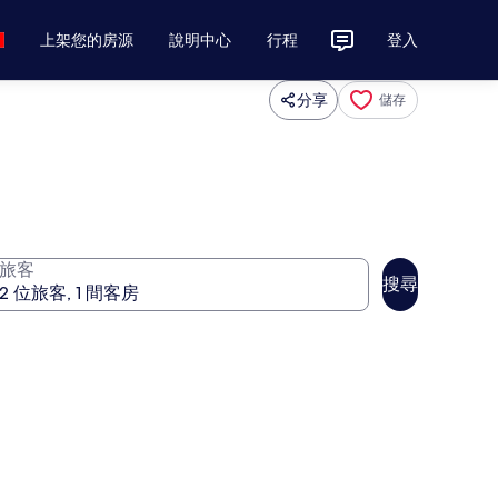
上架您的房源
說明中心
行程
登入
分享
儲存
旅客
搜尋