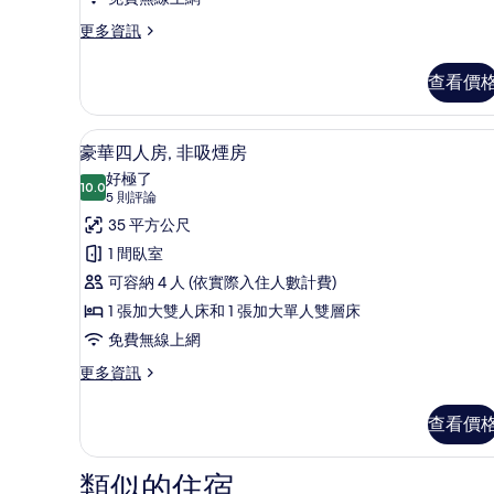
非
吸
更
更多資訊
多
煙
標
查看價
房
準
三
的
人
豪華四人房, 非吸煙房 | 客
顯
所
8
房,
豪華四人房, 非吸煙房
示
非
有
好極了
吸
10.0
10.0 分，滿分 10 分
豪
(5
相
5 則評論
煙
則
華
35 平方公尺
片
房
評
的
四
1 間臥室
詳
論)
人
可容納 4 人 (依實際入住人數計費)
情
房,
1 張加大雙人床和 1 張加大單人雙層床
非
免費無線上網
吸
更
更多資訊
多
煙
豪
查看價
房
華
四
的
人
類似的住宿
所
房,