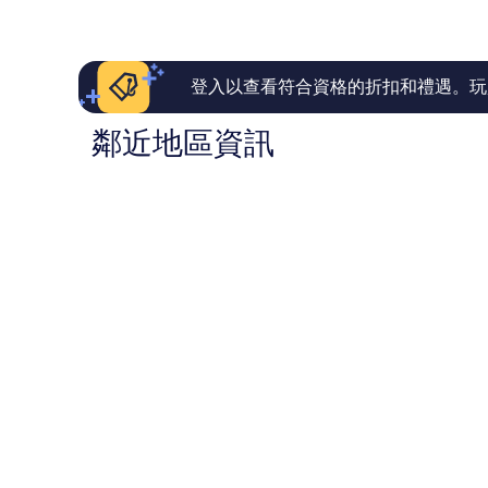
262
了，
則
1,832
評
則
論
評
論
登入以查看符合資格的折扣和禮遇。玩
鄰近地區資訊