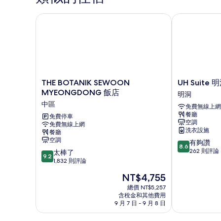
非
有
吸
THE BOTANIK SEWOON MYEONGDONG 飯店
UH Suite 
相
煙
片
房
的
詳
情
THE
UH
THE BOTANIK SEWOON
UH Suite
BOTANIK
Suite
MYEONGDONG 飯店
明洞
SEWOON
明
中區
免費無線上網
MYEONGDONG
洞
餐廳
飯
免費停車
套
空調
免費無線上網
店
房
洗衣設施
餐廳
中
飯
空調
8.6
有夠讚
區
店
8.6
分，
262 則評論
9.2
太棒了
明
9.2
滿
分，
1,832 則評論
洞
分
滿
現
NT$4,755
10
分
在
分，
10
總價 NT$5,257
價
有
含稅金和其他費用
分，
格
9 月 7 日 - 9 月 8 日
夠
太
為
讚，
棒
NT$4,755