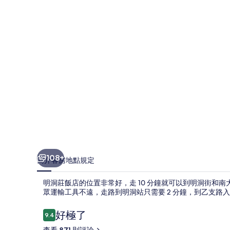
的
相
片
集
108+
簡介
客房
地點
規定
明洞莊飯店的位置非常好，走 10 分鐘就可以到明洞街和
眾運輸工具不遠，走路到明洞站只需要 2 分鐘，到乙支路入
評
好極了
9.4
9.4 分，滿分 10 分，
論
查看 871 則評論