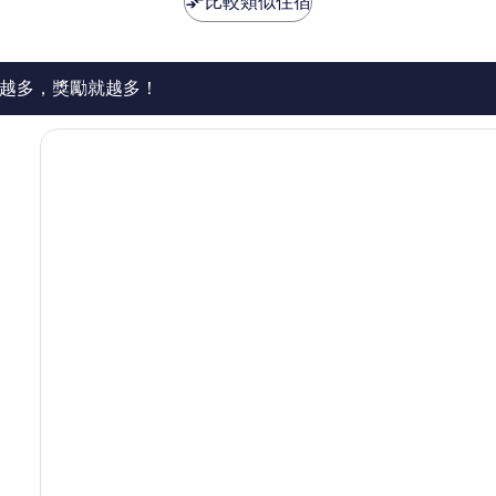
比較類似住宿
1,147
則
評
論
越多，獎勵就越多！