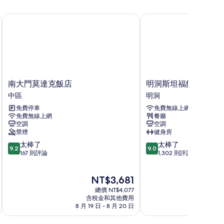
南大門莫達克飯店
明洞斯坦福飯店
南
明
南大門莫達克飯店
明洞斯坦福飯店
大
洞
中區
明洞
門
斯
免費停車
免費無線上網
莫
坦
免費無線上網
餐廳
達
福
空調
空調
克
飯
禁煙
健身房
飯
店
9.2
9.0
太棒了
太棒了
店
明
9.2
9.0
分，
分，
167 則評論
1,302 則評論
中
洞
滿
滿
區
分
分
現
NT$3,681
10
10
在
分，
分，
總價 NT$4,077
價
太
太
含稅金和其他費用
格
8 月 19 日 - 8 月 20 日
8
棒
棒
為
了，
了，
NT$3,681