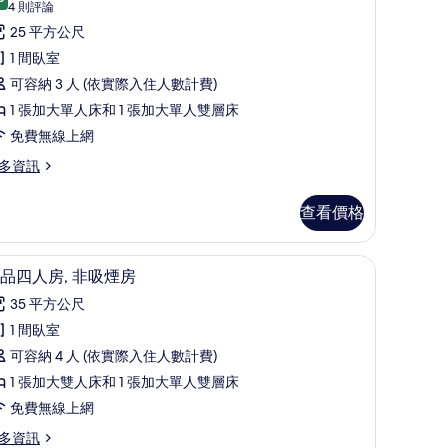
9.6 分，滿分 10 分
經
(4
相
4 則評論
則
濟
25 平方公尺
片
評
三
1 間臥室
論)
人
可容納 3 人 (依實際入住人數計費)
,
1 張加大單人床和 1 張加大單人雙層床
非
免費無線上網
吸
多資訊
煙
查看價格
房
的
箱、書桌、筆電工作空間、隔音
極品四人房, 非吸煙房 | 客房內保險箱、書桌
顯
所
8
品四人房, 非吸煙房
示
有
35 平方公尺
極
相
1 間臥室
品
片
可容納 4 人 (依實際入住人數計費)
四
1 張加大雙人床和 1 張加大單人雙層床
人
免費無線上網
,
多資訊