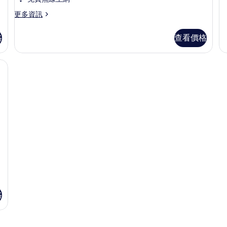
非
多
吸
極
更
更多資訊
品
多
煙
四
高
格
查看價格
房
人
級
房,
四
的
非
人
房內保險箱、書桌、筆電工作空間、隔音
所
吸
房,
煙
非
有
房
吸
相
的
煙
詳
片
房
情
的
詳
情
格