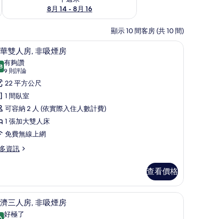
8月 14 - 8月 16
顯示 10 間客房 (共 10 間)
箱、書桌、筆電工作空間、隔音
豪華雙人房, 非吸煙房 | 客房內保險箱、書桌
顯
15
華雙人房, 非吸煙房
示
有夠讚
8
8.8 分，滿分 10 分
豪
(9
9 則評論
則
華
22 平方公尺
評
雙
1 間臥室
論)
人
可容納 2 人 (依實際入住人數計費)
,
1 張加大雙人床
非
免費無線上網
吸
多資訊
煙
查看價格
房
的
箱、書桌、筆電工作空間、隔音
經濟三人房, 非吸煙房 | 客房內保險箱、書桌
顯
所
8
濟三人房, 非吸煙房
示
有
好極了
6