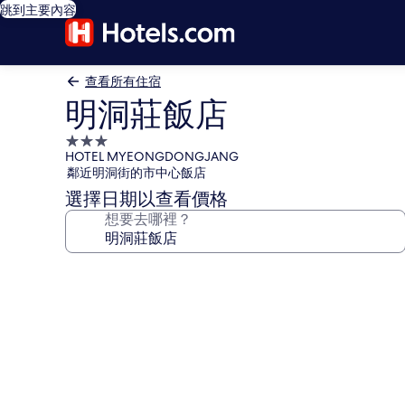
跳到主要內容
查看所有住宿
明洞莊飯店
3.0
HOTEL MYEONGDONGJANG
星
鄰近明洞街的市中心飯店
級
選擇日期以查看價格
住
想要去哪裡？
宿
明
洞
莊
飯
店