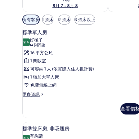
8月 7 - 8月 8
可
所有客房
1 張床
2 張床
3 張床以上
用
標準單人房 | 客房內保險箱、
顯
的
6
標準單人房
示
客
好極了
9.4
房
9.4 分，滿分 10 分
標
(14
14 則評論
篩
則
準
16 平方公尺
選
評
單
1 間臥室
條
論)
人
可容納 1 人 (依實際入住人數計費)
件
房
1 張加大單人床
的
免費無線上網
所
更
更多資訊
多
有
標
查看價
相
準
單
片
人
標準雙床房, 非吸煙房 | 客
顯
8
房
標準雙床房, 非吸煙房
示
的
有夠讚
詳
8.6