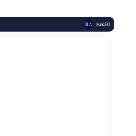
167
1,302
則
則
評
評
論
論
登入
免費註冊