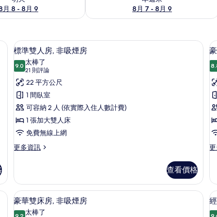
8月 8 - 8月 9
8月 7 - 8月 9
書桌、筆電工作空間、隔音
標準雙人房, 非吸煙房 | 客房內保險
顯
11
標準雙人房, 非吸煙房
豪
示
太棒了
9.0
8.
9.0 分，滿分 10 分
標
(21
21 則評論
則
準
22 平方公尺
評
雙
1 間臥室
論)
人
可容納 2 人 (依實際入住人數計費)
房,
1 張加大雙人床
房
非
免費無線上網
吸
更
更
更多資訊
更
多
多
煙
標
豪
格
查看價格
房
準
華
雙
雙
的
人
人
房內保險箱、書桌、筆電工作空間、隔音
豪華雙床房, 非吸煙房 | 客房內保險
顯
所
14
房,
房,
豪華雙床房, 非吸煙房
經
示
非
非
有
太棒了
吸
9.2
吸
9.