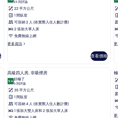
9.2 分，滿分 10 分
豪
(23
相
23 則評論
煙
煙
則
華
22 平方公尺
片
房
房
評
的
的
雙
1 間臥室
詳
詳
論)
床
可容納 2 人 (依實際入住人數計費)
情
情
房,
2 張加大單人床
房
非
免費無線上網
吸
更
更
更多資訊
更
多
多
煙
豪
經
格
查看價格
房
華
濟
雙
三
的
床
人
房內保險箱、書桌、筆電工作空間、隔音
高級四人房, 非吸煙房 | 客房內保險
顯
所
5
房,
房,
高級四人房, 非吸煙房
極
示
非
非
有
好極了
吸
9.4
吸
9.4 分，滿分 10 分
高
(6
相
6 則評論
煙
煙
則
級
35 平方公尺
片
房
房
評
的
的
四
1 間臥室
詳
詳
論)
人
可容納 4 人 (依實際入住人數計費)
情
情
房,
1 張加大雙人床和 2 張加大單人床
房
更
更
免費無線上網