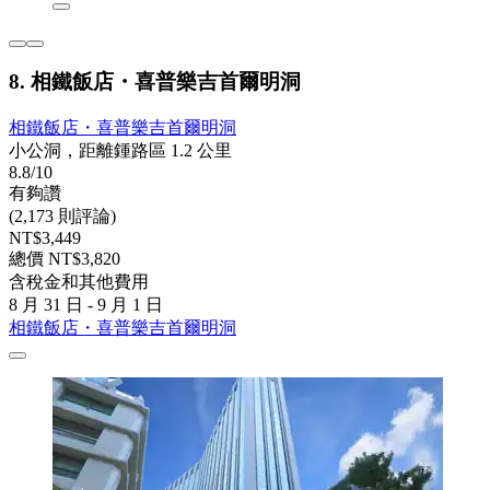
8. 相鐵飯店・喜普樂吉首爾明洞
相鐵飯店・喜普樂吉首爾明洞
小公洞，距離鍾路區 1.2 公里
8.8/10
有夠讚
(2,173 則評論)
NT$3,449
總價 NT$3,820
含稅金和其他費用
8 月 31 日 - 9 月 1 日
相鐵飯店・喜普樂吉首爾明洞