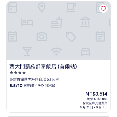
NT$4,390
西大門新羅舒泰飯店 (首爾站)
夠
讚，
(1,003
則
評
論)
西大門新羅舒泰飯店 (首爾站)
西大門新羅舒泰飯店 (首爾站)
4.0
星
距離首爾世界杯體育場 6.1 公里
級
8.8
8.8/10
有夠讚
(1,940 則評論)
住
分，
現
NT$3,514
滿
宿
在
分
總價 NT$3,888
價
含稅金和其他費用
10
格
8 月 31 日 - 9 月 1 日
分，
為
有
NT$3,514