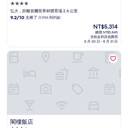
4.0
星
弘大，距離首爾世界杯體育場 2.6 公里
級
9.2
9.2/10
太棒了
(1,006 則評論)
住
分，
現
NT$5,314
滿
宿
在
分
總價 NT$5,845
價
含稅金和其他費用
10
格
8 月 30 日 - 8 月 31 日
分，
為
太
NT$5,314
閣樓飯店
棒
了，
(1,006
則
評
論)
閣樓飯店
閣樓飯店