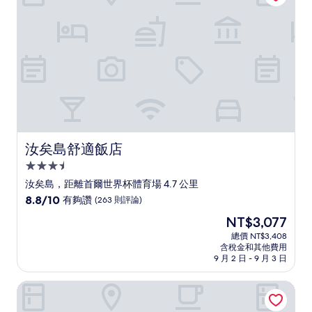
(1,000
則
評
論)
汝矣島舒適飯店
汝矣島舒適飯店
3.5
星
汝矣島，距離首爾世界杯體育場 4.7 公里
級
8.8
8.8/10
有夠讚
(263 則評論)
住
分，
現
NT$3,077
滿
宿
在
分
總價 NT$3,408
價
含稅金和其他費用
10
格
9 月 2 日 - 9 月 3 日
分，
為
有
NT$3,077
新村SR緊湊型飯店
夠
讚，
(263