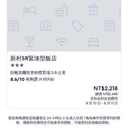
則
評
論)
新村SR緊湊型飯店
新村SR緊湊型飯店
3.0
星
距離首爾世界杯體育場 3.8 公里
級
8.6
8.6/10
有夠讚
(8 則評論)
住
分，
現
NT$2,218
滿
宿
在
分
總價 NT$2,445
價
含稅金和其他費用
10
格
8 月 10 日 - 8 月 11 日
分，
為
有
NT$2,218
夠
最
最低每晚價格是根據過去 24 小時以 2 位成人住宿 1 晚為條件所搜尋到的價
讚，
格。價格和供應情況可能會有所變動，可能受到其他條款限制。
低
(8