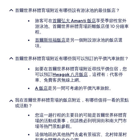
首爾世界杯體育場附近有哪些設有游泳池的最佳飯店？
旅客可在
首爾弘大 Amanti 飯店
享受季節性室外
游泳池。首爾世界杯體育場距離飯店僅 10 分鐘車
程。
首爾斯坦福飯店
是另一個附設游泳池的飯店選
項。
首爾世界杯體育場附近有哪些我可以預訂的平價汽車旅館？
如要在首爾世界杯體育場附近尋找平價住宿，您
可以預訂
Hwagok 八月飯店
，這裡有：代客停
車、免費客房無線上網。
A 飯店
是另一間可考慮的平價汽車旅館。
我在首爾世界杯體育場的飯店附近，有哪些值得一看的景點
或活動？
您這一趟行程的主要目的可能是首爾世界杯體育
場的活動或賽事，但請務必到明洞街和南大門市
場等熱門景點參觀。
這個地區的其他熱門去處有景福宮、北村韓屋村