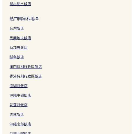
南麂漢江公園附近的飯店
胡志明市飯店
世界杯競技場站附近的飯店
熱門國家和地區
戰爭與女性人權博物館附近的飯店
台灣飯店
延南洞社區服務中心附近的飯店
望遠1洞飯店
馬爾地夫飯店
數碼媒體城站附近的飯店
新加坡飯店
繒山站附近的飯店
關島飯店
弘大飯店
澳門特別行政區飯店
麻浦區廳站附近的飯店
香港特別行政區飯店
望遠市場附近的飯店
澎湖縣飯店
楊花津外國人墓地公園附近的飯店
沖繩中部飯店
望遠洞飯店
花蓮縣飯店
漢紐公園附近的飯店
雲林飯店
望遠2洞飯店
沖繩南部飯店
城山洞飯店
沖繩北部飯店