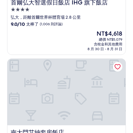
首爾弘大智選假日飯店 IHG 旗下飯店
首爾弘大智選假日飯店 IHG 旗下飯店
4.0
星
弘大，距離首爾世界杯體育場 2.8 公里
級
9.0
9.0/10
太棒了
(1,006 則評論)
住
分，
現
NT$4,618
滿
宿
在
分
總價 NT$5,079
價
含稅金和其他費用
10
格
8 月 30 日 - 8 月 31 日
分，
為
太
NT$4,618
南大門艾納套房飯店
棒
了，
(1,006
則
評
論)
南大門艾納套房飯店
南大門艾納套房飯店