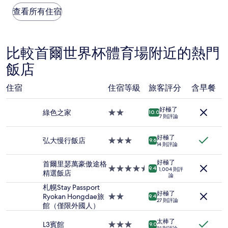
每
則
晚
查看所有住宿
評
價
論)
格
是
根
比較首爾世界杯體育場附近的熱門
據
飯店
過
去
24
住宿
住宿等級
旅客評分
含早餐
小
時
好極了
以
綠色之家
2.0
10.0
7 則評論
2
星
位
級
成
好極了
住
弘大慢行飯店
3.0
9.6
14 則評論
人
宿
星
住
級
好極了
首爾里瑟萬豪傲途格
宿
住
4.5
9.4
1,004 則評
精選飯店
1
論
宿
星
晚
級
札幌Stay Passport
為
好極了
住
Ryokan Hongdae旅
2.0
9.4
27 則評論
條
宿
館（僅限外國人）
星
件
級
所
太棒了
住
L3賓館
3.0
9.0