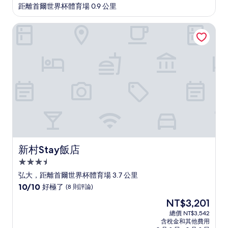
星
距離首爾世界杯體育場 0.9 公里
級
住
新村Stay飯店
宿
新村Stay飯店
新村Stay飯店
3.5
星
弘大，距離首爾世界杯體育場 3.7 公里
級
10.0
10/10
好極了
(8 則評論)
住
分，
現
NT$3,201
滿
宿
在
分
總價 NT$3,542
價
含稅金和其他費用
10