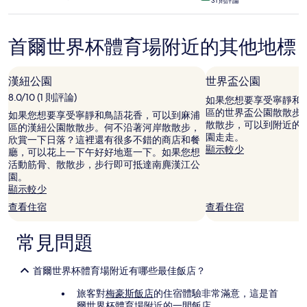
搜
31 則評論
宿
星
尋
級
到
住
的
首爾世界杯體育場附近的其他地標
宿
價
格。
價
漢紐公園
世界盃公園
格
8.0/10 (1 則評論)
如果您想要享受寧靜和
和
區的世界盃公園散散步
供
如果您想要享受寧靜和鳥語花香，可以到麻浦
散散步，可以到附近的
應
區的漢紐公園散散步。何不沿著河岸散散步，
園走走。
情
欣賞一下日落？這裡還有很多不錯的商店和餐
顯示較少
況
廳，可以花上一下午好好地逛一下。如果您想
可
活動筋骨、散散步，步行即可抵達南麂漢江公
能
園。
會
顯示較少
有
查看住宿
查看住宿
所
變
動，
常見問題
可
能
首爾世界杯體育場附近有哪些最佳飯店？
受
到
旅客對
梅豪斯飯店
的住宿體驗非常滿意，這是首
其
爾世界杯體育場附近的一間飯店。