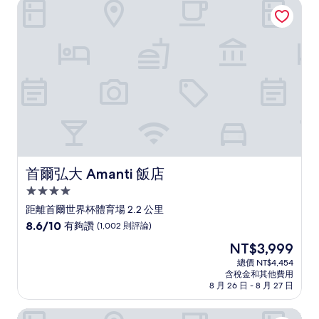
首爾弘大 Amanti 飯店
夠
讚，
(1,940
則
評
論)
首爾弘大 Amanti 飯店
首爾弘大 Amanti 飯店
4.0
星
距離首爾世界杯體育場 2.2 公里
級
8.6
8.6/10
有夠讚
(1,002 則評論)
住
分，
現
NT$3,999
滿
宿
在
分
總價 NT$4,454
價
含稅金和其他費用
10
格
8 月 26 日 - 8 月 27 日
分，
為
有
NT$3,999
首爾索拉里亞西鐵飯店 明洞
夠