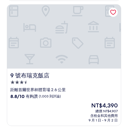
非
NT$2,513
9 號布瑞克飯店
常
好，
(1,923
則
評
論)
9 號布瑞克飯店
9 號布瑞克飯店
3.5
星
距離首爾世界杯體育場 2.6 公里
級
8.8
8.8/10
有夠讚
(1,003 則評論)
住
分，
現
NT$4,390
滿
宿
在
分
總價 NT$4,907
價
含稅金和其他費用
10
格
9 月 1 日 - 9 月 2 日
分，
為
有