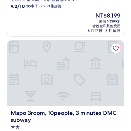
級
9.2
9.2/10
太棒了
(2,230 則評論)
住
分，
現
NT$8,199
滿
宿
在
分
總價 NT$9,921
價
含稅金和其他費用
10
格
8 月 17 日 - 8 月 18 日
分，
為
太
NT$8,199
Mapo 3room, 10people, 3 minutes DMC subway
棒
了，
(2,230
則
評
論)
Mapo 3room, 10people, 3 minutes DMC subway
Mapo 3room, 10people, 3 minutes DMC
subway
2.0