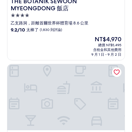
THE BOTANIK SEWOON MYEONGDONG 飯店
THE BOTANIK SEWOON
MYEONGDONG 飯店
4.0
星
乙支路洞，距離首爾世界杯體育場 8.6 公里
級
9.2
9.2/10
太棒了
(1,830 則評論)
住
分，
現
NT$4,970
滿
宿
在
分
總價 NT$5,495
價
含稅金和其他費用
10
格
9 月 1 日 - 9 月 2 日
分，
為
太
NT$4,970
弘大L7樂天飯店
棒
了，
(1,830
則
評
論)