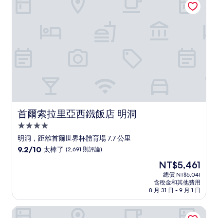
讚，
(1,002
則
評
論)
首爾索拉里亞西鐵飯店 明洞
首爾索拉里亞西鐵飯店 明洞
4.0
星
明洞，距離首爾世界杯體育場 7.7 公里
級
9.2
9.2/10
太棒了
(2,691 則評論)
住
分，
現
NT$5,461
滿
宿
在
分
總價 NT$6,041
價
含稅金和其他費用
10
格
8 月 31 日 - 9 月 1 日
分，
為
太
NT$5,461
首爾汝矣島肯辛頓飯店
棒