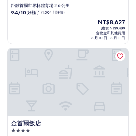
星
距離首爾世界杯體育場 2.6 公里
級
9.4
9.4/10
好極了
(1,004 則評論)
住
分，
現
NT$8,627
滿
宿
在
分
總價 NT$9,489
價
含稅金和其他費用
10
格
8 月 10 日 - 8 月 11 日
分，
為
好
NT$8,627
金首爾飯店
極
了，
(1,004
則
評
論)
金首爾飯店
金首爾飯店
4.0