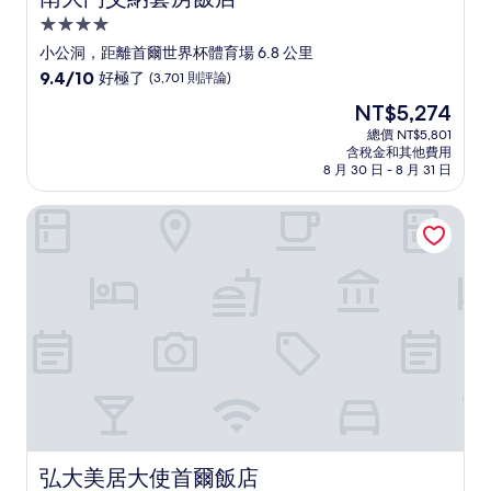
4.0
星
小公洞，距離首爾世界杯體育場 6.8 公里
級
9.4
9.4/10
好極了
(3,701 則評論)
住
分，
現
NT$5,274
滿
宿
在
分
總價 NT$5,801
價
含稅金和其他費用
10
格
8 月 30 日 - 8 月 31 日
分，
為
好
NT$5,274
弘大美居大使首爾飯店
極
了，
(3,701
則
評
論)
弘大美居大使首爾飯店
弘大美居大使首爾飯店