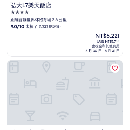
弘大L7樂天飯店
弘大L7樂天飯店
4.0
星
距離首爾世界杯體育場 2.6 公里
級
9.0
9.0/10
太棒了
(1,323 則評論)
住
分，
現
NT$5,221
滿
宿
在
分
總價 NT$5,744
價
含稅金和其他費用
10
格
8 月 30 日 - 8 月 31 日
分，
為
太
NT$5,221
首爾弘大智選假日飯店 IHG 旗下飯店
棒
了，
(1,323
則
評
論)