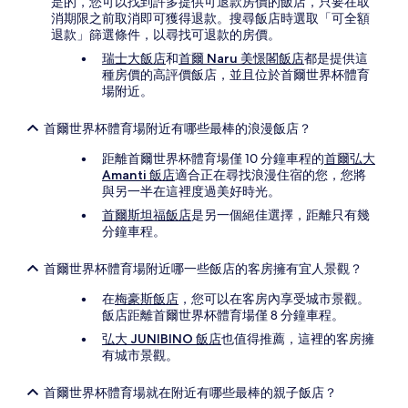
是的，您可以找到許多提供可退款房價的飯店，只要在取
消期限之前取消即可獲得退款。搜尋飯店時選取「可全額
退款」篩選條件，以尋找可退款的房價。
瑞士大飯店
和
首爾 Naru 美憬閣飯店
都是提供這
種房價的高評價飯店，並且位於首爾世界杯體育
場附近。
首爾世界杯體育場附近有哪些最棒的浪漫飯店？
距離首爾世界杯體育場僅 10 分鐘車程的
首爾弘大
Amanti 飯店
適合正在尋找浪漫住宿的您，您將
與另一半在這裡度過美好時光。
首爾斯坦福飯店
是另一個絕佳選擇，距離只有幾
分鐘車程。
首爾世界杯體育場附近哪一些飯店的客房擁有宜人景觀？
在
梅豪斯飯店
，您可以在客房內享受城市景觀。
飯店距離首爾世界杯體育場僅 8 分鐘車程。
弘大 JUNIBINO 飯店
也值得推薦，這裡的客房擁
有城市景觀。
首爾世界杯體育場就在附近有哪些最棒的親子飯店？