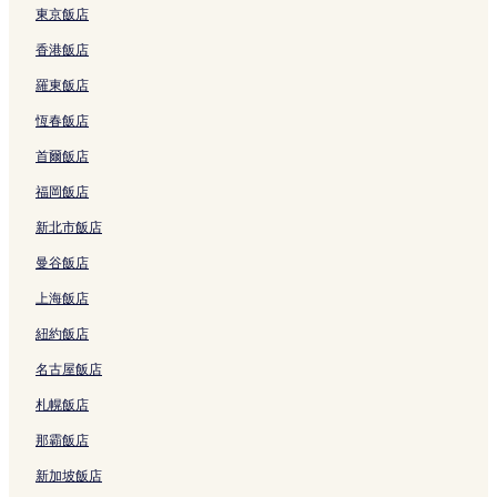
首爾的汽車旅館
東京飯店
首爾的飯店式公寓
香港飯店
鍾路 1.2.3.4 街洞的旅館
羅東飯店
鍾路 1.2.3.4 街洞的青年旅館
恆春飯店
延南洞的旅館
首爾飯店
延南洞的青年旅館
福岡飯店
京義線森林公園的青年旅館
新北市飯店
新村洞的青年旅館
曼谷飯店
新村洞的旅館
上海飯店
三清洞的旅館
紐約飯店
上巖洞飯店
名古屋飯店
Yg 娛樂大樓附近的飯店
世界盃公園附近的飯店
札幌飯店
城山1洞飯店
那霸飯店
延南洞飯店
新加坡飯店