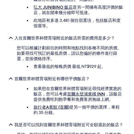
他
條
弘大 JUNIBINO 飯店
是另一間擁有高度評價的飯
款
店，就在開車幾分鐘即可抵達。
限
此地區有多達 3,481 個住宿選項，包括飯店和度
制。
假屋等。
入住首爾世界杯體育場附近的飯店所需的費用是多少？
您可以根據計劃前往的時間和地點找到各種不同的房價。
如要尋找可預訂的最低房價，請以您偏好的條件進行篩
選，並按價格排序。
查看最低的每晚房價 最低 NT$929 起。
首爾世界杯體育場附近有哪些平價飯店？
如果想在首爾世界杯體育場附近尋找經濟實惠的
飯店，您可以考慮
首爾永登浦東橫 INN
，該飯店
提供免費吃到飽早餐和免費客房無線上網。
旅行者A賓館 (首爾)
是另一個平價的選擇，車程
約 35 分鐘。
我是否可以找到首爾世界杯體育場附近可全額退款的飯店？