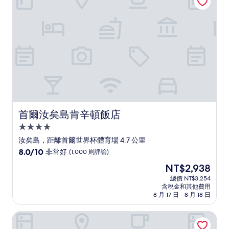
了，
(2,691
則
評
論)
首爾汝矣島肯辛頓飯店
首爾汝矣島肯辛頓飯店
4.0
星
汝矣島，距離首爾世界杯體育場 4.7 公里
級
8.0
8.0/10
非常好
(1,000 則評論)
住
分，
現
NT$2,938
滿
宿
在
分
總價 NT$3,254
價
含稅金和其他費用
10
格
8 月 17 日 - 8 月 18 日
分，
為
非
NT$2,938
汝矣島舒適飯店
常
好，