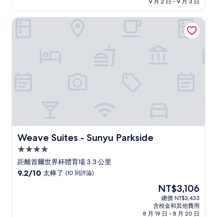
格
9 月 2 日 - 9 月 3 日
分，
為
好
NT$3,201
Weave Suites - Sunyu Parkside
極
了，
(8
則
評
論)
Weave Suites - Sunyu Parkside
Weave Suites - Sunyu Parkside
4.0
星
距離首爾世界杯體育場 3.3 公里
級
9.2
9.2/10
太棒了
(10 則評論)
住
分，
現
NT$3,106
滿
宿
在
分
總價 NT$3,433
價
含稅金和其他費用
10
格
8 月 19 日 - 8 月 20 日
分，