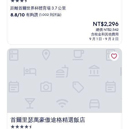
3.5
星
距離首爾世界杯體育場 3.7 公里
級
8.8
8.8/10
有夠讚
(1,002 則評論)
住
分，
現
NT$2,296
滿
宿
在
分
總價 NT$2,542
價
含稅金和其他費用
10
格
9 月 1 日 - 9 月 2 日
分，
為
有
NT$2,296
首爾里瑟萬豪傲途格精選飯店
夠
讚，
(1,002
則
評
論)
首爾里瑟萬豪傲途格精選飯店
首爾里瑟萬豪傲途格精選飯店
4.5