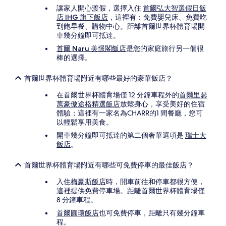
讓家人開心渡假，選擇入住
首爾弘大智選假日飯
店 IHG 旗下飯店
，這裡有：免費嬰兒床、免費吃
到飽早餐、購物中心。距離首爾世界杯體育場開
車幾分鐘即可抵達。
首爾 Naru 美憬閣飯店
是您的家庭旅行另一個很
棒的選擇。
首爾世界杯體育場附近有哪些最好的豪華飯店？
在首爾世界杯體育場僅 12 分鐘車程外的
首爾里瑟
萬豪傲途格精選飯店
放鬆身心，享受美好的住宿
體驗；這裡有一家名為CHARR的1 間餐廳，您可
以輕鬆享用美食。
開車幾分鐘即可抵達的第二個奢華選項是
瑞士大
飯店
。
首爾世界杯體育場附近有哪些可免費停車的最佳飯店？
入住
梅豪斯飯店
時，開車前往和停車都很方便，
這裡提供免費停車場。距離首爾世界杯體育場僅
8 分鐘車程。
首爾圓環飯店
也可免費停車，距離只有幾分鐘車
程。