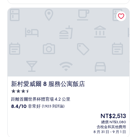
為
太
NT$3,106
新村愛威爾 8 服務公寓飯店
棒
了，
(10
則
評
論)
新村愛威爾 8 服務公寓飯店
新村愛威爾 8 服務公寓飯店
3.5
星
距離首爾世界杯體育場 4.2 公里
級
8.4
8.4/10
非常好
(1,923 則評論)
住
分，
現
NT$2,513
滿
宿
在
分
總價 NT$3,080
價
含稅金和其他費用
10
格
8 月 31 日 - 9 月 1 日
分，
為