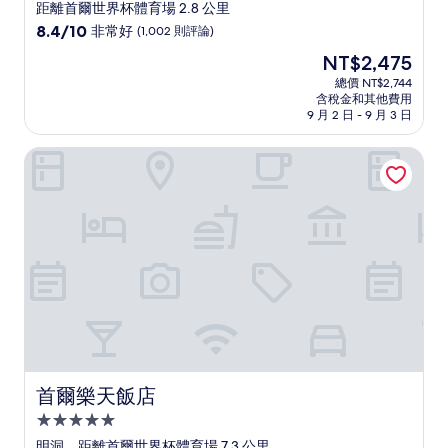
星
距離首爾世界杯體育場 2.8 公里
級
8.4
8.4/10
非常好
(1,002 則評論)
住
分，
現
NT$2,475
滿
宿
在
分
總價 NT$2,744
價
含稅金和其他費用
10
格
9 月 2 日 - 9 月 3 日
分，
為
非
NT$2,475
首爾樂天飯店
常
好，
(1,002
則
評
論)
首爾樂天飯店
首爾樂天飯店
5.0
星
明洞，距離首爾世界杯體育場 7.3 公里