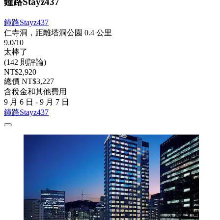
鐘路Stayz437
鐘路Stayz437
仁寺洞，距離塔洞公園 0.4 公里
9.0/10
太棒了
(142 則評論)
NT$2,920
總價 NT$3,227
含稅金和其他費用
9 月 6 日 - 9 月 7 日
鐘路Stayz437