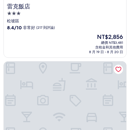
雷克飯店
雷克飯店
3.0
星
松坡區
級
8.4
8.4/10
非常好
(217 則評論)
住
分，
現
NT$2,856
滿
宿
在
分
總價 NT$3,481
價
含稅金和其他費用
10
格
8 月 19 日 - 8 月 20 日
分，
為
非
NT$2,856
首爾尚州飯店
常
好，
(217
則
評
論)