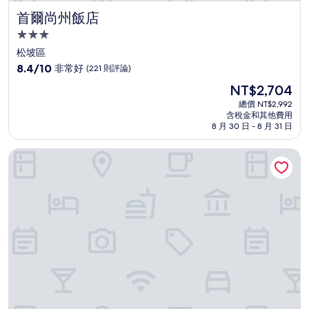
首爾尚州飯店
首爾尚州飯店
3.0
星
松坡區
級
8.4
8.4/10
非常好
(221 則評論)
住
分，
現
NT$2,704
滿
宿
在
分
總價 NT$2,992
價
含稅金和其他費用
10
格
8 月 30 日 - 8 月 31 日
分，
為
非
NT$2,704
蠶室Raum觀光飯店
常
好，
(221
則
評
論)