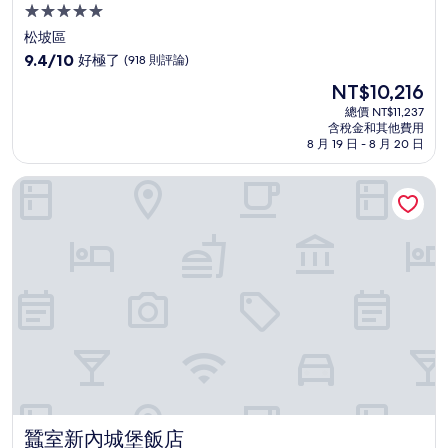
5.0
星
松坡區
級
9.4
9.4/10
好極了
(918 則評論)
住
分，
現
NT$10,216
滿
宿
在
分
總價 NT$11,237
價
含稅金和其他費用
10
格
8 月 19 日 - 8 月 20 日
分，
為
好
NT$10,216
蠶室新內城堡飯店
極
了，
(918
則
評
論)
蠶室新內城堡飯店
蠶室新內城堡飯店