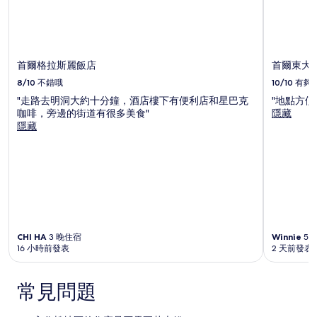
首爾格拉斯麗飯店
首爾東大
8/10
不錯哦
10/10
有夠
"走路去明洞大約十分鐘，酒店樓下有便利店和星巴克
"地點方便
咖啡，旁邊的街道有很多美食"
隱藏
隱藏
CHI HA
3 晚住宿
Winnie
5 
16 小時前發表
2 天前發表
常見問題