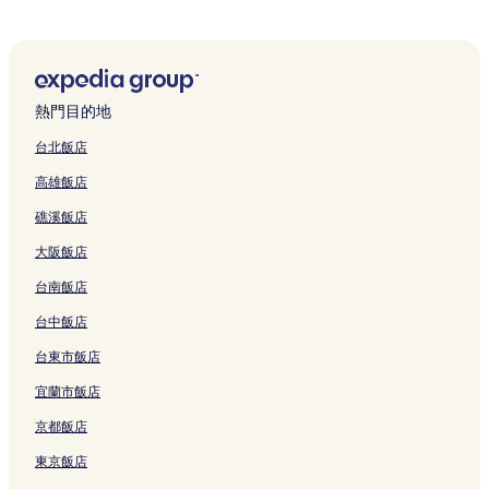
五輪洞飯店
攝影博物館附近的飯店
蠶室 6 洞飯店
熱門目的地
蠶室飯店
台北飯店
蠶室站附近的飯店
高雄飯店
奧林匹克公園附近的飯店
礁溪飯店
樂天世界塔附近的飯店
大阪飯店
蠶室渡口站附近的飯店
台南飯店
芳荑2洞飯店
蠶室夏洛特劇院附近的飯店
台中飯店
蠶室4洞飯店
台東市飯店
樂天世界附近的飯店
宜蘭市飯店
三田渡碑附近的飯店
京都飯店
芳荑洞飯店
東京飯店
Songpa Naru 公園附近的飯店