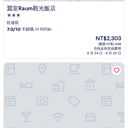
蠶室Raum觀光飯店
蠶室Raum觀光飯店
3.0
星
松坡區
級
7.0
7.0/10
不錯哦
(12 則評論)
住
分，
現
NT$2,303
滿
宿
在
分
總價 NT$2,548
價
含稅金和其他費用
10
格
8 月 24 日 - 8 月 25 日
分，
為
不
NT$2,303
Lounge 飯店
錯
哦，
(12
則
評
論)