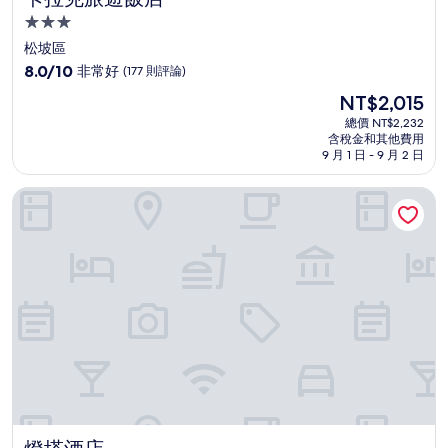
3.0
星
松坡區
級
8.0
8.0/10
非常好
(177 則評論)
住
分，
現
NT$2,015
滿
宿
在
分
總價 NT$2,232
價
含稅金和其他費用
10
格
9 月 1 日 - 9 月 2 日
分，
為
非
NT$2,015
燈塔酒店
常
好，
(177
則
評
論)
燈塔酒店