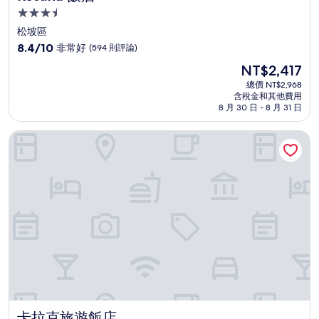
3.5
星
松坡區
級
8.4
8.4/10
非常好
(594 則評論)
住
分，
現
NT$2,417
滿
宿
在
分
總價 NT$2,968
價
含稅金和其他費用
10
格
8 月 30 日 - 8 月 31 日
分，
為
非
NT$2,417
卡拉克旅遊飯店
常
好，
(594
則
評
論)
卡拉克旅遊飯店
卡拉克旅遊飯店