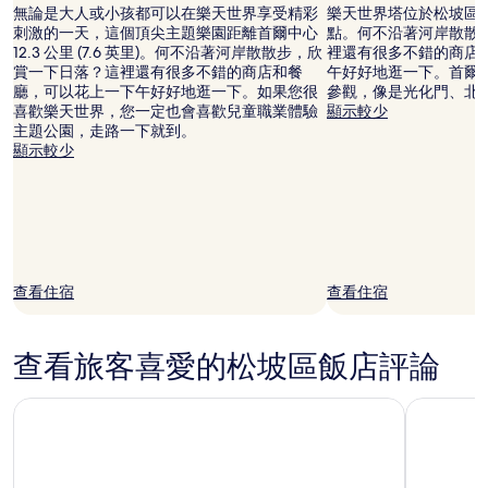
無論是大人或小孩都可以在樂天世界享受精彩
樂天世界塔位於松坡區
刺激的一天，這個頂尖主題樂園距離首爾中心
點。何不沿著河岸散散
12.3 公里 (7.6 英里)。何不沿著河岸散散步，欣
裡還有很多不錯的商店
賞一下日落？這裡還有很多不錯的商店和餐
午好好地逛一下。首爾
廳，可以花上一下午好好地逛一下。如果您很
參觀，像是光化門、北
喜歡樂天世界，您一定也會喜歡兒童職業體驗
顯示較少
主題公園，走路一下就到。
顯示較少
查看住宿
查看住宿
查看旅客喜愛的松坡區飯店評論
首爾格拉斯麗飯店
首爾東大