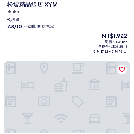
松坡精品飯店 XYM
松坡精品飯店 XYM
2.5
星
松坡區
級
7.8
7.8/10
不錯哦
(81 則評論)
住
分，
現
NT$1,922
滿
宿
在
分
總價 NT$2,127
價
含稅金和其他費用
10
格
8 月 17 日 - 8 月 18 日
分，
為
不
NT$1,922
埃芬尼飯店
錯
哦，
(81
則
評
論)