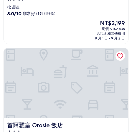
星
松坡區
級
8.0
8.0/10
非常好
(891 則評論)
住
分，
現
NT$2,199
滿
宿
在
分
總價 NT$2,435
價
含稅金和其他費用
10
格
9 月 1 日 - 9 月 2 日
分，
為
非
NT$2,199
首爾蠶室 Orosie 飯店
常
好，
(891
則
評
論)
首爾蠶室 Orosie 飯店
首爾蠶室 Orosie 飯店