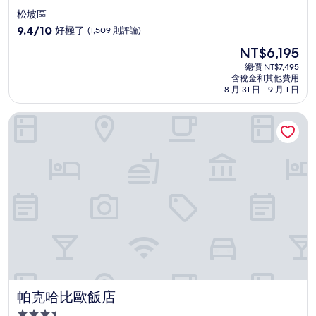
星
松坡區
級
9.4
9.4/10
好極了
(1,509 則評論)
住
分，
現
NT$6,195
滿
宿
在
分
總價 NT$7,495
價
含稅金和其他費用
10
格
8 月 31 日 - 9 月 1 日
分，
為
好
NT$6,195
帕克哈比歐飯店
極
了，
(1,509
則
評
論)
帕克哈比歐飯店
帕克哈比歐飯店
3.5