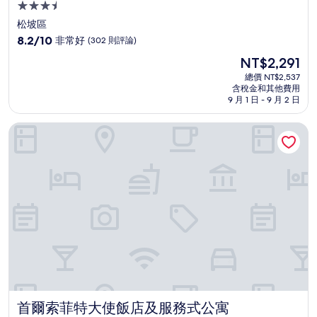
3.5
星
松坡區
級
8.2
8.2/10
非常好
(302 則評論)
住
分，
現
NT$2,291
滿
宿
在
分
總價 NT$2,537
價
含稅金和其他費用
10
格
9 月 1 日 - 9 月 2 日
分，
為
非
NT$2,291
首爾索菲特大使飯店及服務式公寓
常
好，
(302
則
評
論)
首爾索菲特大使飯店及服務式公寓
首爾索菲特大使飯店及服務式公寓