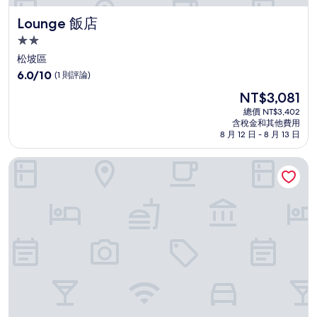
Lounge 飯店
Lounge 飯店
2.0
星
松坡區
級
6.0
6.0/10
(1 則評論)
住
分，
現
NT$3,081
滿
宿
在
分
總價 NT$3,402
價
含稅金和其他費用
10，
格
8 月 12 日 - 8 月 13 日
(1
為
則
NT$3,081
蠶室湯吉飯店
評
論)