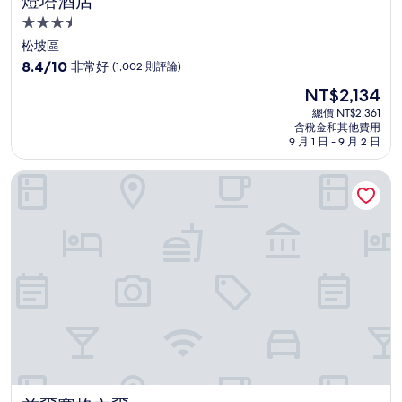
燈塔酒店
3.5
星
松坡區
級
8.4
8.4/10
非常好
(1,002 則評論)
住
分，
現
NT$2,134
滿
宿
在
分
總價 NT$2,361
價
含稅金和其他費用
10
格
9 月 1 日 - 9 月 2 日
分，
為
非
NT$2,134
首爾賽格內爾
常
好，
(1,002
則
評
論)