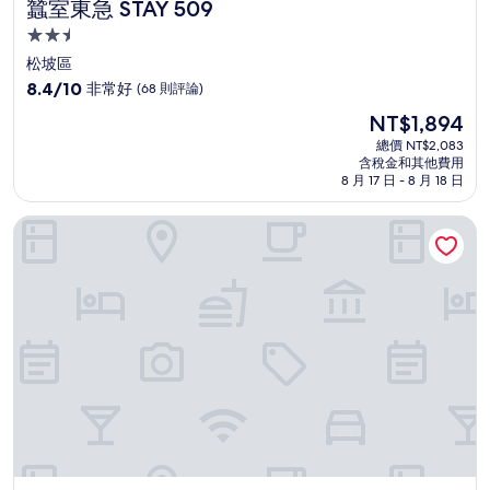
蠶室東急 STAY 509
蠶室東急 STAY 509
2.5
星
松坡區
級
8.4
8.4/10
非常好
(68 則評論)
住
分，
現
NT$1,894
滿
宿
在
分
總價 NT$2,083
價
含稅金和其他費用
10
格
8 月 17 日 - 8 月 18 日
分，
為
非
NT$1,894
城堡飯店 Jamsil
常
好，
(68
則
評
論)