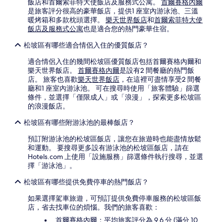
飯店和首爾索菲特大使飯店及服務式公寓。
首爾賽格內爾
是旅客評分很高的豪華飯店，提供1 座室內游泳池、三溫
暖烤箱和多款枕頭選擇。
樂天世界飯店
和
首爾索菲特大使
飯店及服務式公寓
也是適合您的熱門豪華住宿。
松坡區有哪些適合情侶入住的優質飯店？
適合情侶入住的幾間松坡區優質飯店包括首爾賽格內爾和
樂天世界飯店。
首爾賽格內爾
是設有2 間餐廳的熱門飯
店。 旅客也喜歡
樂天世界飯店
，在這裡可盡情享受2 間餐
廳和1 座室內游泳池。 可在搜尋時使用「旅客體驗」篩選
條件，並選擇「僅限成人」或「浪漫」，探索更多松坡區
的浪漫飯店。
松坡區有哪些附游泳池的最棒飯店？
預訂附游泳池的松坡區飯店，讓您在旅遊時也能盡情放鬆
和運動。 要搜尋更多設有游泳池的松坡區飯店，請在
Hotels.com 上使用「設施服務」篩選條件執行搜尋，並選
擇「游泳池」。
松坡區有哪些提供免費停車的熱門飯店？
如果選擇駕車旅遊，可預訂提供免費停車服務的松坡區飯
店，省去找車位的煩惱。我們的旅客喜歡：
首爾賽格內爾
：平均旅客評分為 9.6 分 (滿分 10