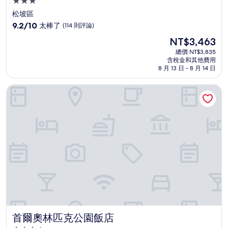
3.0
星
松坡區
級
9.2
9.2/10
太棒了
(114 則評論)
住
分，
現
NT$3,463
滿
宿
在
分
總價 NT$3,835
價
含稅金和其他費用
10
格
8 月 13 日 - 8 月 14 日
分，
為
太
NT$3,463
首爾奧林匹克公園飯店
棒
了，
(114
則
評
論)
首爾奧林匹克公園飯店
首爾奧林匹克公園飯店