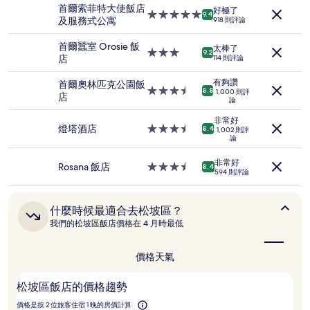
首爾索菲特大使飯店
小
好極了
5.0
9.4
及服務式公寓
時
918 則評論
星
以
級
2
首爾蠶室 Orosie 飯
太棒了
住
3.0
9.2
位
店
114 則評論
宿
星
成
級
有夠讚
人
首爾奧林匹克公園飯
住
3.5
8.8
1,000 則評
住
店
論
宿
星
宿
級
1
非常好
住
燈塔酒店
3.5
8.4
1,002 則評
晚
論
宿
星
為
級
條
非常好
住
Rosana 飯店
3.5
8.4
件
594 則評論
宿
星
所
級
搜
住
尋
什
什麼時候最適合去松坡區？
宿
到
麼
我們的松坡區飯店價格在 4 月時最低
時
的
候
價
最
價格
天氣
格。
適
價
合
格
松坡區飯店的價格趨勢
去
和
松
價格是按 2 位旅客住宿 1 晚的房價計算
供
坡