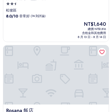
2.5
星
松坡區
級
8.0
8.0/10
非常好
(74 則評論)
住
分，
現
NT$1,640
滿
宿
在
分
總價 NT$1,816
價
含稅金和其他費用
10
格
8 月 13 日 - 8 月 14 日
分，
為
非
NT$1,640
Rosana 飯店
常
好，
(74
則
評
論)
Rosana 飯店
Rosana 飯店