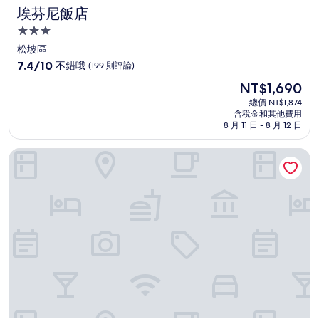
埃芬尼飯店
埃芬尼飯店
3.0
星
松坡區
級
7.4
7.4/10
不錯哦
(199 則評論)
住
分，
現
NT$1,690
滿
宿
在
分
總價 NT$1,874
價
含稅金和其他費用
10
格
8 月 11 日 - 8 月 12 日
分，
為
不
NT$1,690
雷克飯店
錯
哦，
(199
則
評
論)