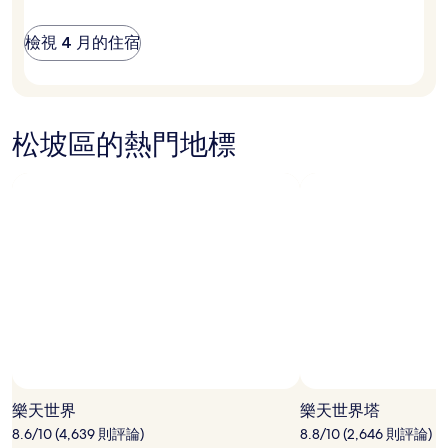
應
區？
情
檢視 4 月的住宿
況
可
能
會
有
松坡區的熱門地標
所
變
動，
可
能
受
到
其
他
條
款
限
制。
樂天世界
樂天世界塔
8.6/10 (4,639 則評論)
8.8/10 (2,646 則評論)