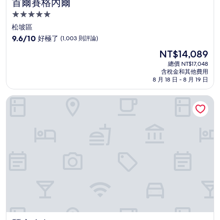
首爾賽格內爾
首爾賽格內爾
5.0
星
松坡區
級
9.6
9.6/10
好極了
(1,003 則評論)
住
分，
現
NT$14,089
滿
宿
在
分
總價 NT$17,048
價
含稅金和其他費用
10
格
8 月 18 日 - 8 月 19 日
分，
為
好
NT$14,089
蠶室東急 STAY 509
極
了，
(1,003
則
評
論)