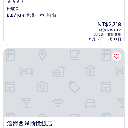
3.5
星
松坡區
級
8.8
8.8/10
有夠讚
(1,000 則評論)
住
分，
現
NT$2,718
滿
宿
在
分
總價 NT$3,013
價
含稅金和其他費用
10
格
8 月 17 日 - 8 月 18 日
分，
為
有
NT$2,718
詹姆西爾愉悅飯店
夠
讚，
(1,000
則
評
論)
詹姆西爾愉悅飯店
詹姆西爾愉悅飯店