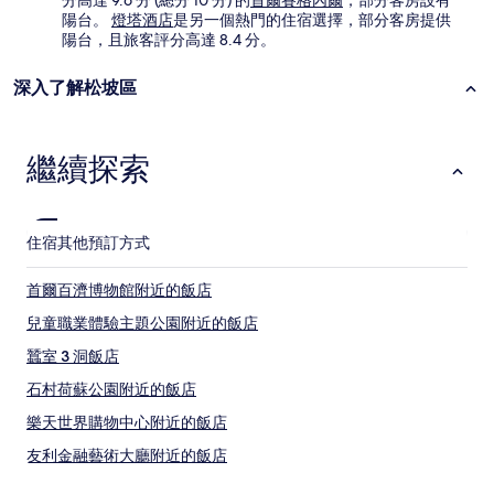
分高達 9.6 分 (總分 10 分) 的
首爾賽格內爾
，部分客房設有
陽台。
燈塔酒店
是另一個熱門的住宿選擇，部分客房提供
陽台，且旅客評分高達 8.4 分。
深入了解松坡區
繼續探索
住宿
其他預訂方式
首爾百濟博物館附近的飯店
兒童職業體驗主題公園附近的飯店
蠶室 3 洞飯店
石村荷蘇公園附近的飯店
樂天世界購物中心附近的飯店
友利金融藝術大廳附近的飯店
石村洞飯店