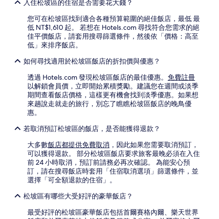
入住松坡區的住宿是否需要花大錢？
您可在松坡區找到適合各種預算範圍的絕佳飯店，最低 最
低 NT$1,610 起。 若想在 Hotels.com 尋找符合您需求的絕
佳平價飯店，請套用搜尋篩選條件，然後依「價格：高至
低」來排序飯店。
如何尋找適用於松坡區飯店的折扣價與優惠？
透過 Hotels.com 發現松坡區飯店的最佳優惠。
免費註冊
以解鎖會員價，立即開始累積獎勵。建議您在週間或淡季
期間查看飯店價格，這樣更有機會找到淡季優惠。如果想
來趟說走就走的旅行，別忘了瞧瞧松坡區飯店的晚鳥優
惠。
若取消預訂松坡區的飯店，是否能獲得退款？
大多數
飯店都提供免費取消
，因此如果您需要取消預訂，
可以獲得退款。 部分松坡區飯店要求旅客最晚必須在入住
前 24 小時取消，預訂前請務必再次確認。 為能安心預
訂，請在搜尋飯店時套用「住宿取消選項」篩選條件，並
選擇「可全額退款的住宿」。
松坡區有哪些大受好評的豪華飯店？
最受好評的松坡區豪華飯店包括首爾賽格內爾、樂天世界