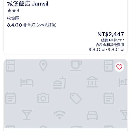
城堡飯店 Jamsil
城堡飯店 Jamsil
2.5
星
松坡區
級
8.4
8.4/10
非常好
(225 則評論)
住
分，
現
NT$2,447
滿
宿
在
分
總價 NT$3,257
價
含稅金和其他費用
10
格
8 月 23 日 - 8 月 24 日
分，
為
非
NT$2,447
松坡精品飯店 XYM
常
好，
(225
則
評
論)