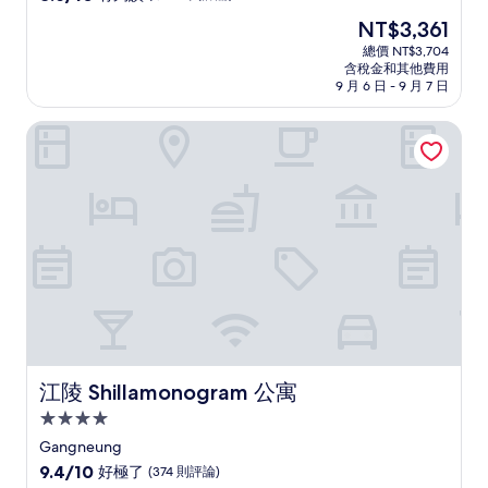
住
分，
現
NT$3,361
滿
宿
在
分
總價 NT$3,704
價
含稅金和其他費用
10
格
9 月 6 日 - 9 月 7 日
分，
為
有
NT$3,361
江陵 Shillamonogram 公寓
夠
讚，
(1,000
則
評
論)
江陵 Shillamonogram 公寓
江陵 Shillamonogram 公寓
4.0
星
Gangneung
級
9.4
9.4/10
好極了
(374 則評論)