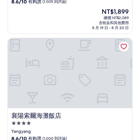
級
8.6
8.6/10
有夠讚
(1,005 則評論)
住
分，
現
NT$1,899
滿
宿
在
分
總價 NT$2,089
價
含稅金和其他費用
10
格
8 月 19 日 - 8 月 20 日
分，
為
有
NT$1,899
襄陽索爾海灘飯店
夠
讚，
(1,005
則
評
論)
襄陽索爾海灘飯店
襄陽索爾海灘飯店
4.0
星
Yangyang
級
8.6
8.6/10
有夠讚
(1,000 則評論)