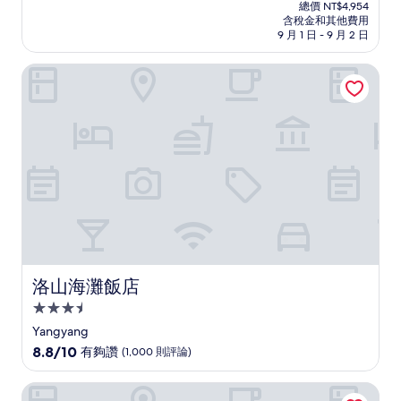
在
分
總價 NT$4,954
價
含稅金和其他費用
10
格
9 月 1 日 - 9 月 2 日
分，
為
好
NT$4,499
洛山海灘飯店
極
了，
(407
則
評
論)
洛山海灘飯店
洛山海灘飯店
3.5
星
Yangyang
級
8.8
8.8/10
有夠讚
(1,000 則評論)
住
分，
滿
宿
釜山 CENTUMMARK 飯店
分