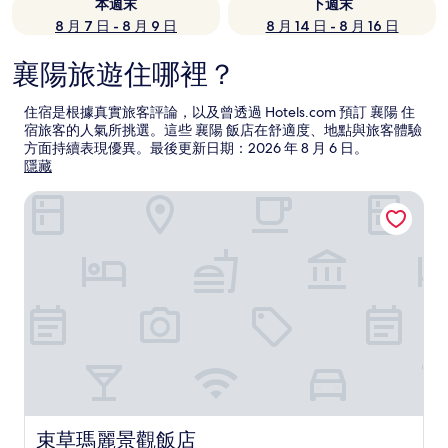
本週末
下週末
8 月 7 日 - 8 月 9 日
8 月 14 日 - 8 月 16 日
襄陽旅遊住哪裡？
住宿是根據真實旅客評論，以及曾透過 Hotels.com 預訂 襄陽 住
宿旅客的人氣所挑選。這些 襄陽 飯店在舒適度、地點與旅客體驗
方面持續表現優異。最後更新日期：
2026 年 8 月 6 日
。
隱藏
束草瑪麗景觀飯店
束草瑪麗景觀飯店
束草瑪麗景觀飯店