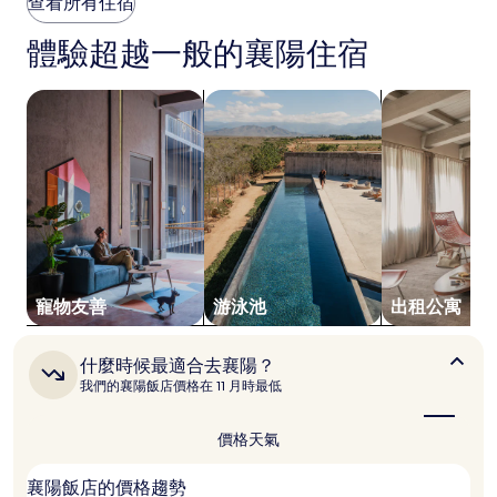
查看所有住宿
價
格
體驗超越一般的襄陽住宿
是
根
據
搜尋寵物友善住宿
搜尋附設游泳池的住宿
搜尋出租公寓
過
去
24
小
時
以
2
位
成
人
寵物友善
游泳池
出租公寓
住
宿
1
什
什麼時候最適合去襄陽？
晚
麼
我們的襄陽飯店價格在 11 月時最低
為
時
候
條
最
件
價格
天氣
適
所
合
搜
襄陽飯店的價格趨勢
去