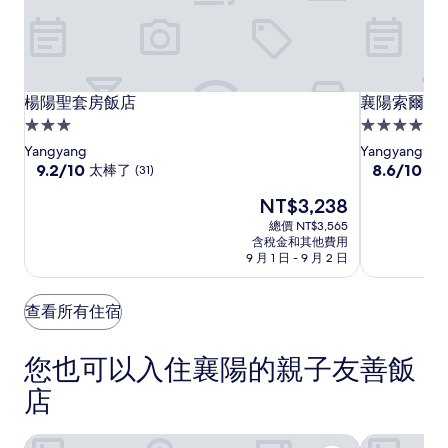
楊
楊
襄
楊陽聖套房飯店
襄陽索爾海
楊陽聖套房飯店
襄陽索爾海
陽
陽
陽
3.0
4.0
聖
聖
索
星
星
Yangyang
Yangyang
套
套
爾
級
9.2
級
8.6
9.2/10
8.6/10
太棒了
有
(31)
分，
分，
房
房
海
住
住
現
NT$3,238
滿
滿
飯
飯
灘
宿
宿
在
分
分
總價 NT$3,565
店
店
飯
價
10
10
含稅金和其他費用
店
格
分，
分，
9 月 1 日 - 9 月 2 日
為
太
有
NT$3,238
棒
夠
查看所有住宿
了，
讚，
(31)
(1000)
您也可以入住襄陽的親子友善飯
店
襄陽索爾海灘飯店
楊楊八飯店