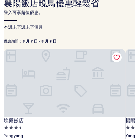
襄陽飯店晚鳥優惠輕鬆省
過
去
登入可享超值優惠。
24
小
時
本週末
下週末
下個月
以
2
優惠期間：
8 月 7 日 - 8 月 9 日
位
優
8
成
月
惠
埃爾飯店
楊陽
人
7
期
住
日
間：
宿
1
-
晚
8
為
月
條
9
件
日
所
搜
尋
到
埃
埃
楊
埃爾飯店
楊陽
的
埃爾飯店
楊陽
價
爾
爾
陽
3.5
3.0
格。
飯
飯
普
星
星
Yangyang
Yangy
價