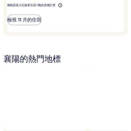
尋
襄
到
價格是按 2 位旅客住宿 1 晚的房價計算
陽？
的
價
檢視 11 月的住宿
格。
價
格
和
供
應
情
襄陽的熱門地標
況
可
能
會
有
所
變
動，
可
能
受
到
其
他