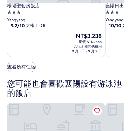
楊
楊
襄
楊陽聖套房飯店
襄陽日出海
楊陽聖套房飯店
襄陽日出海
陽
陽
陽
3.0
3.0
聖
聖
日
星
星
Yangyang
Yangyang
套
套
出
級
9.2
級
10.0
9.2/10
10/10
太棒了
好極
(31)
分，
分，
房
房
海
住
住
現
NT$3,238
滿
滿
飯
飯
洋
宿
宿
在
分
分
總價 NT$3,565
店
店
膳
價
10
10
含稅金和其他費用
宿
格
分，
分，
9 月 1 日 - 9 月 2 日
為
太
好
NT$3,238
棒
極
查看所有住宿
了，
了，
(31)
(1)
您可能也會喜歡襄陽設有游泳池
的飯店
楊陽聖套房飯店
襄陽索爾海