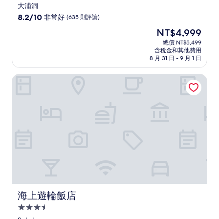
星
大浦洞
級
8.2
8.2/10
非常好
(635 則評論)
住
分，
現
NT$4,999
滿
宿
在
分
總價 NT$5,499
價
含稅金和其他費用
10
格
8 月 31 日 - 9 月 1 日
分，
為
非
NT$4,999
海上遊輪飯店
常
好，
(635
則
評
論)
海上遊輪飯店
海上遊輪飯店
3.5
星