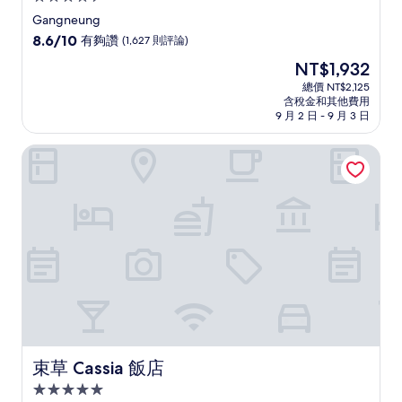
星
Gangneung
級
8.6
8.6/10
有夠讚
(1,627 則評論)
住
分，
現
NT$1,932
滿
宿
在
分
總價 NT$2,125
價
含稅金和其他費用
10
格
9 月 2 日 - 9 月 3 日
分，
為
有
NT$1,932
束草 Cassia 飯店
夠
讚，
(1,627
則
評
論)
束草 Cassia 飯店
束草 Cassia 飯店
5.0