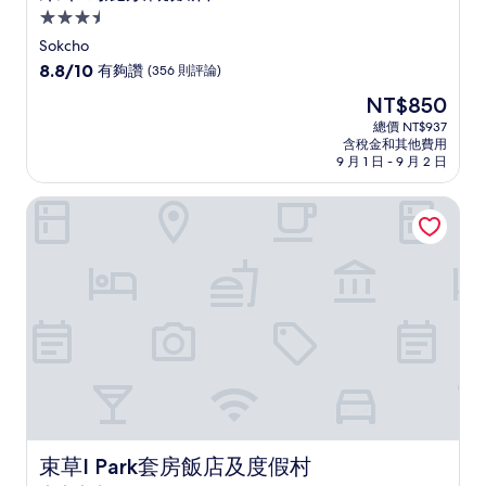
3.5
星
Sokcho
級
8.8
8.8/10
有夠讚
(356 則評論)
住
分，
現
NT$850
滿
宿
在
分
總價 NT$937
價
含稅金和其他費用
10
格
9 月 1 日 - 9 月 2 日
分，
為
有
NT$850
束草I Park套房飯店及度假村
夠
讚，
(356
則
評
論)
束草I Park套房飯店及度假村
束草I Park套房飯店及度假村