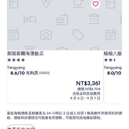
襄
襄
楊
襄陽索爾海灘飯店
楊楊八飯店
襄陽索爾海灘飯店
楊楊八飯店
陽
陽
楊
4.0
2.5
索
索
八
星
星
Yangyang
Yangyang
爾
爾
飯
級
8.6
級
8.0
8.6/10
8.0/10
有夠讚
非
(1000)
分，
分，
海
海
店
住
住
現
NT$3,361
滿
滿
灘
灘
宿
宿
在
分
分
總價 NT$3,704
飯
飯
價
10
10
含稅金和其他費用
店
店
格
分，
分，
9 月 6 日 - 9 月 7 日
為
有
非
NT$3,361
夠
常
最
最低每晚價格是根據過去 24 小時以 2 位成人住宿 1 晚為條件所搜尋到的價
讚，
好，
格。價格和供應情況可能會有所變動，可能受到其他條款限制。
低
(1000)
(93)
每
晚