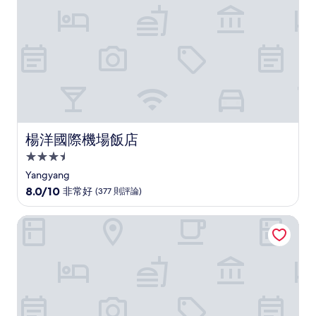
則
評
論)
楊洋國際機場飯店
楊洋國際機場飯店
3.5
星
Yangyang
級
8.0
8.0/10
非常好
(377 則評論)
住
分，
滿
宿
楊陽Centum Mark Kimstay
分
10
分，
非
常
好，
(377