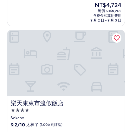
住
分，
現
NT$4,724
滿
宿
在
分
總價 NT$5,202
價
含稅金和其他費用
10
格
9 月 2 日 - 9 月 3 日
分，
為
好
NT$4,724
樂天束東市渡假飯店
極
了，
(374
則
評
論)
樂天束東市渡假飯店
樂天束東市渡假飯店
4.0
星
Sokcho
級
9.2
9.2/10
太棒了
(1,006 則評論)
住
分，