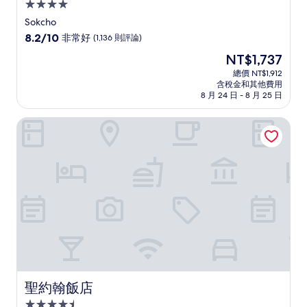
4.0
星
Sokcho
級
8.2
8.2/10
非常好
(1,136 則評論)
住
分，
現
NT$1,737
滿
宿
在
分
總價 NT$1,912
價
含稅金和其他費用
10
格
8 月 24 日 - 8 月 25 日
分，
為
非
NT$1,737
聖約翰飯店
常
好，
(1,136
則
評
論)
聖約翰飯店
聖約翰飯店
4.5