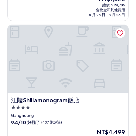
宿
在
分
總價 NT$1,785
價
含稅金和其他費用
10
格
8 月 25 日 - 8 月 26 日
分，
為
有
NT$1,620
江陵Shillamonogram飯店
夠
讚，
(1,003
則
評
論)
江陵Shillamonogram飯店
江陵Shillamonogram飯店
4.0
星
Gangneung
級
9.4
9.4/10
好極了
(407 則評論)
住
分，
現
NT$4,499
滿
宿