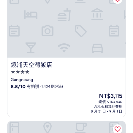
(487
則
評
論)
鏡浦天空灣飯店
鏡浦天空灣飯店
4.0
星
Gangneung
級
8.8
8.8/10
有夠讚
(1,404 則評論)
住
分，
現
NT$3,115
滿
宿
在
分
總價 NT$3,430
價
含稅金和其他費用
10
格
8 月 31 日 - 9 月 1 日
分，
為
有
NT$3,115
索科碼頭度假屋
夠
讚，