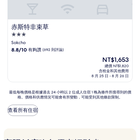
赤斯特非束草
赤斯特非束草
3.0
星
Sokcho
級
8.8
8.8/10
有夠讚
(692 則評論)
住
分，
現
NT$1,653
滿
宿
在
分
總價 NT$1,820
價
含稅金和其他費用
10
格
8 月 25 日 - 8 月 26 日
分，
為
有
NT$1,653
夠
最
最低每晚價格是根據過去 24 小時以 2 位成人住宿 1 晚為條件所搜尋到的價
讚，
格。價格和供應情況可能會有所變動，可能受到其他條款限制。
低
(692
每
則
晚
查看所有住宿
評
價
論)
格
是
根
據