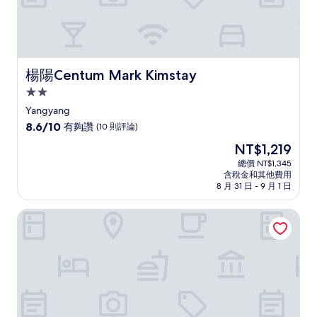
則
評
論)
楊陽Centum Mark Kimstay
楊陽Centum Mark Kimstay
2.0
星
Yangyang
級
8.6
8.6/10
有夠讚
(10 則評論)
住
分，
現
NT$1,219
滿
宿
在
分
總價 NT$1,345
價
含稅金和其他費用
10
格
8 月 31 日 - 9 月 1 日
分，
為
有
NT$1,219
肯辛頓索拉克飯店
夠
讚，
(10
則
評
論)