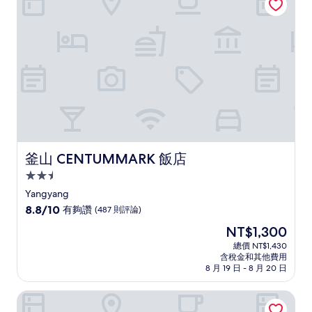
10
分，
有
夠
讚，
(1,000
則
評
論)
釜山 CENTUMMARK 飯店
釜山 CENTUMMARK 飯店
2.5
星
Yangyang
級
8.8
8.8/10
有夠讚
(487 則評論)
住
分，
現
NT$1,300
滿
宿
在
分
總價 NT$1,430
價
含稅金和其他費用
10
格
8 月 19 日 - 8 月 20 日
分，
為
有
NT$1,300
鏡浦天空灣飯店
夠
讚，