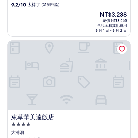
級
9.2
9.2/10
太棒了
(31 則評論)
住
分，
現
NT$3,238
滿
宿
在
分
總價 NT$3,565
價
含稅金和其他費用
10
格
9 月 1 日 - 9 月 2 日
分，
為
太
NT$3,238
束草華美達飯店
棒
了，
(31
則
評
論)
束草華美達飯店
束草華美達飯店
4.0
星
大浦洞