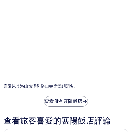
襄陽以其洛山海灘和洛山寺等景點聞名。
查看所有襄陽飯店
查看旅客喜愛的襄陽飯店評論
束草I Park套房飯店及度假村