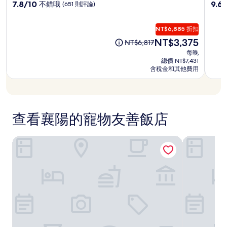
店
店
洛
級
7.8
級
9.6
7.8/10
9.6
不錯哦
(651 則評論)
格
分，
分，
特
住
住
和
滿
滿
供
格
宿
宿
NT$6,885 折扣
分
分
應
揚
10
10
現
NT$3,375
原
情
NT$6,817
旅
分，
分，
在
先
況
每晚
不
館
好
價
價
可
總價 NT$7,431
錯
極
格
格
含稅金和其他費用
能
哦，
了，
為
為
會
(651
(17
NT$3,375
NT$6,817
有
則
則
所
評
評
變
論)
論)
查看襄陽的寵物友善飯店
動，
可
能
楊陽聖套房飯店
襄陽日出海
受
到
其
他
條
款
限
制。