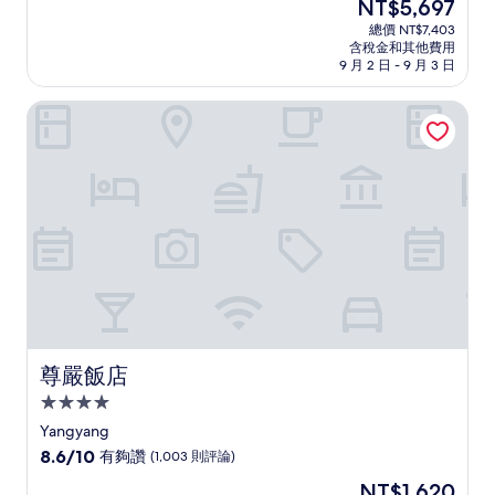
現
NT$5,697
滿
宿
在
分
總價 NT$7,403
價
含稅金和其他費用
10
格
9 月 2 日 - 9 月 3 日
分，
為
太
NT$5,697
尊嚴飯店
棒
了，
(1,006
則
評
論)
尊嚴飯店
尊嚴飯店
4.0
星
Yangyang
級
8.6
8.6/10
有夠讚
(1,003 則評論)
住
分，
現
NT$1,620
滿