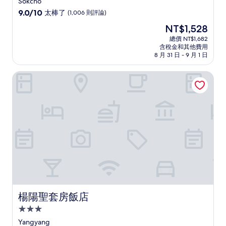
Sokcho
級
9.0
9.0/10
太棒了
(1,006 則評論)
住
分，
現
NT$1,528
滿
宿
在
分
總價 NT$1,682
價
含稅金和其他費用
10
格
8 月 31 日 - 9 月 1 日
分，
為
太
NT$1,528
楊陽聖套房飯店
棒
了，
(1,006
則
評
論)
楊陽聖套房飯店
楊陽聖套房飯店
3.0
星
Yangyang