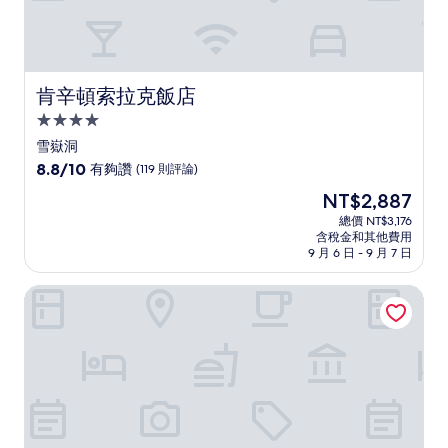
肯辛頓索拉克飯店
肯辛頓索拉克飯店
4.0
星
雪嶽洞
級
8.8
8.8/10
有夠讚
(119 則評論)
住
分，
現
NT$2,887
滿
宿
在
分
總價 NT$3,176
價
含稅金和其他費用
10
格
9 月 6 日 - 9 月 7 日
分，
為
有
NT$2,887
赤斯特非束草
夠
讚，
(119
則
評
論)