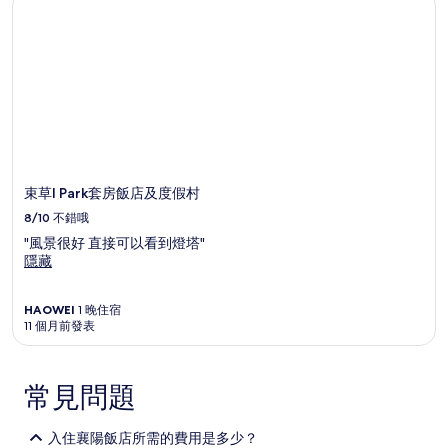
束草I Park套房飯店及度假村
8/10
不錯哦
"風景很好 直接可以看到燈塔"
隱藏
HAOWEI
1 晚住宿
11 個月前發表
常見問題
入住襄陽飯店所需的費用是多少？