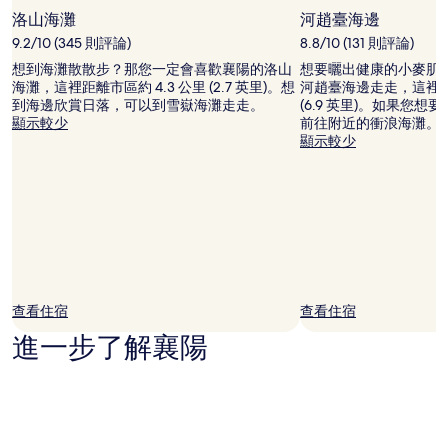
條
洛山海灘
河趙臺海邊
款
限
9.2/10 (345 則評論)
8.8/10 (131 則評論)
制。
想到海灘散散步？那您一定會喜歡襄陽的洛山
想要曬出健康的小麥肌
海灘，這裡距離市區約 4.3 公里 (2.7 英里)。想
河趙臺海邊走走，這裡距離
到海邊欣賞日落，可以到雪嶽海灘走走。
(6.9 英里)。如果您
顯示較少
前往附近的衝浪海灘。
顯示較少
查看住宿
查看住宿
進一步了解襄陽