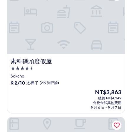
(1,404
則
評
論)
索科碼頭度假屋
索科碼頭度假屋
4.5
星
Sokcho
級
9.2
9.2/10
太棒了
(219 則評論)
住
分，
現
NT$3,863
滿
宿
在
分
總價 NT$4,249
價
含稅金和其他費用
10
格
9 月 6 日 - 9 月 7 日
分，
為
太
NT$3,863
楊洋國際機場飯店
棒
了，
(219