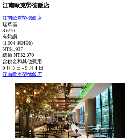
江南歐克勞德飯店
江南歐克勞德飯店
瑞草區
8.6/10
有夠讚
(1,004 則評論)
NT$1,937
總價 NT$2,370
含稅金和其他費用
9 月 3 日 - 9 月 4 日
江南歐克勞德飯店