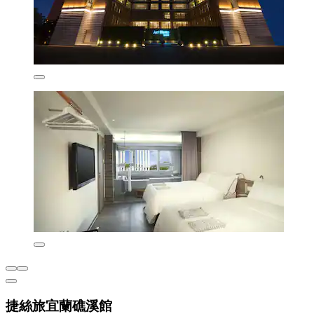
捷絲旅宜蘭礁溪館