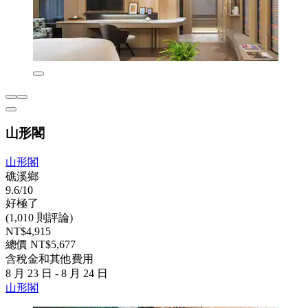
山形閣
山形閣
礁溪鄉
9.6/10
好極了
(1,010 則評論)
NT$4,915
總價 NT$5,677
含稅金和其他費用
8 月 23 日 - 8 月 24 日
山形閣