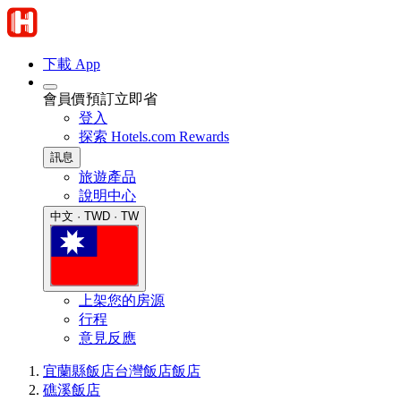
下載 App
會員價預訂立即省
登入
探索 Hotels.com Rewards
訊息
旅遊產品
說明中心
中文 · TWD · TW
上架您的房源
行程
意見反應
宜蘭縣飯店
台灣飯店
飯店
礁溪飯店