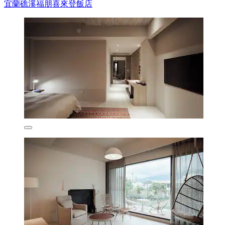
宜蘭礁溪福朋喜來登飯店