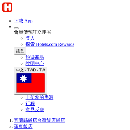
下載 App
會員價預訂立即省
登入
探索 Hotels.com Rewards
訊息
旅遊產品
說明中心
中文 · TWD · TW
上架您的房源
行程
意見反應
宜蘭縣飯店
台灣飯店
飯店
羅東飯店