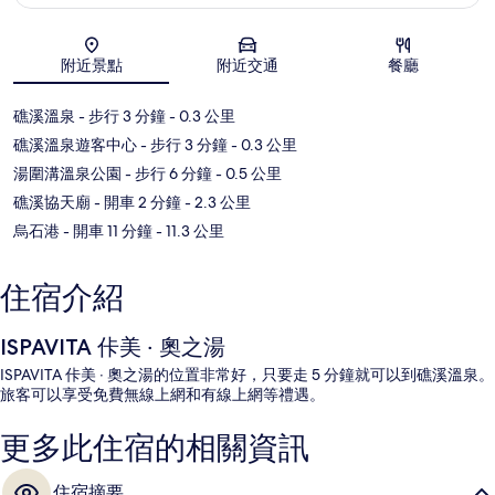
地圖
附近景點
附近交通
餐廳
礁溪溫泉
- 步行 3 分鐘
- 0.3 公里
礁溪溫泉遊客中心
- 步行 3 分鐘
- 0.3 公里
湯圍溝溫泉公園
- 步行 6 分鐘
- 0.5 公里
礁溪協天廟
- 開車 2 分鐘
- 2.3 公里
烏石港
- 開車 11 分鐘
- 11.3 公里
住宿介紹
ISPAVITA 佧美 ‧ 奧之湯
ISPAVITA 佧美 ‧ 奧之湯的位置非常好，只要走 5 分鐘就可以到礁溪溫泉。
旅客可以享受免費無線上網和有線上網等禮遇。
更多此住宿的相關資訊
住宿摘要