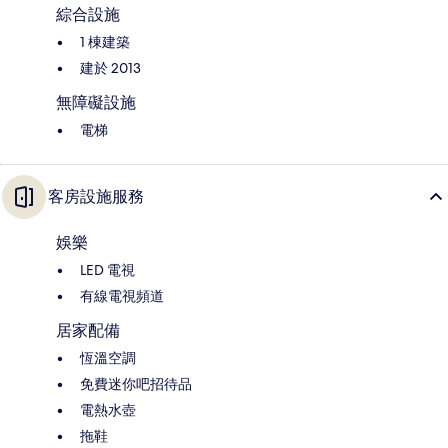
綜合設施
1 棟建築
建於 2013
無障礙設施
電梯
客房設施服務
娛樂
LED 電視
有線電視頻道
居家配備
恆溫空調
免費迷你吧招待品
電熱水壺
拖鞋