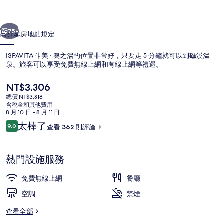
湯
一個
下一個
的
75+
簡介
客房
地點
規定
相
ISPAVITA 佧美 ‧ 奧之湯的位置非常好，只要走 5 分鐘就可以到礁溪溫
片
泉。旅客可以享受免費無線上網和有線上網等禮遇。
集
目
NT$3,306
前
總價 NT$3,818
的
含稅金和其他費用
價
8 月 10 日 - 8 月 11 日
格
評
太棒了
9.0
查看 362 則評論
是
9.0 分，滿分 10 分，
論
山邊房, 獨立浴室, 邊間 | 高級寢具
NT$3,306
熱門設施服務
免費無線上網
餐廳
空調
禁煙
查看全部