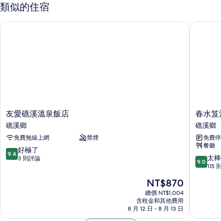
立
假
類似的住宿
行
浴
政
友愛礁溪溫泉飯店
春水笈溫
室,
套
房,
行
獨
政
立
浴
樓
室,
層
行
的
政
樓
所
層
友
春
友愛礁溪溫泉飯店
春水笈
有
的
愛
水
礁溪鄉
礁溪鄉
詳
相
礁
笈
情
免費無線上網
禁煙
免費停
溪
溫
片
餐廳
溫
泉
9.4
好極了
9.4
泉
渡
9.0
太棒
分，
3 則評論
9.0
飯
假
分，
115
滿
店
會
滿
分
現
NT$870
礁
館
分
10
在
溪
礁
10
總價 NT$1,004
分，
價
鄉
含稅金和其他費用
溪
分，
好
格
8 月 12 日 - 8 月 13 日
鄉
太
極
為
棒
了，