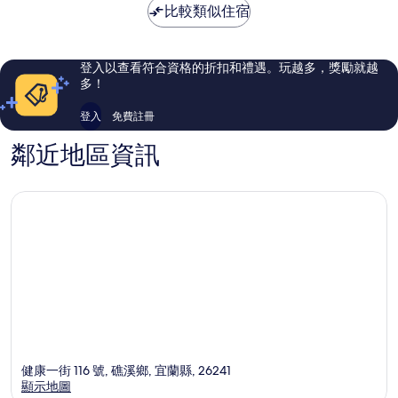
NT$870
比較類似住宿
了，
3
115
則
則
評
評
論
登入以查看符合資格的折扣和禮遇。玩越多，獎勵就越
論
多！
登入
免費註冊
鄰近地區資訊
健康一街 116 號, 礁溪鄉, 宜蘭縣, 26241
顯示地圖