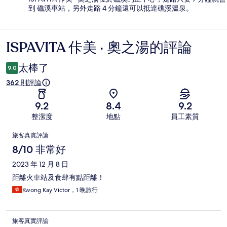
到 礁溪車站，另外走路 4 分鐘還可以抵達礁溪溫泉。
ISPAVITA 佧美 ‧ 奧之湯的評論
評
論
太棒了
9.0
362 則評論
9.2
8.4
9.2
整潔度
地點
員工素質
評
旅客真實評論
論
8/10 非常好
2023 年 12 月 8 日
距離火車站及食肆有點距離！
Kwong Kay Victor，1 晚旅行
旅客真實評論