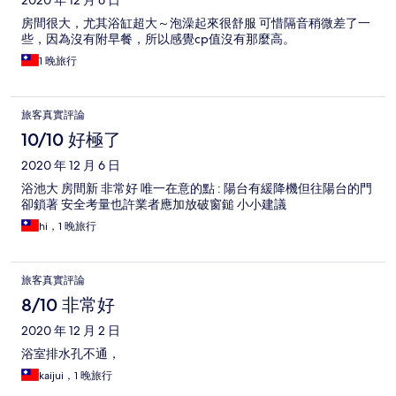
2020 年 12 月 6 日
房間很大，尤其浴缸超大～泡澡起來很舒服 可惜隔音稍微差了一
些，因為沒有附早餐，所以感覺cp值沒有那麼高。
1 晚旅行
旅客真實評論
10/10 好極了
2020 年 12 月 6 日
浴池大 房間新 非常好 唯一在意的點 : 陽台有緩降機但往陽台的門
卻鎖著 安全考量也許業者應加放破窗鎚 小小建議
hi，1 晚旅行
旅客真實評論
8/10 非常好
2020 年 12 月 2 日
浴室排水孔不通，
kaijui，1 晚旅行