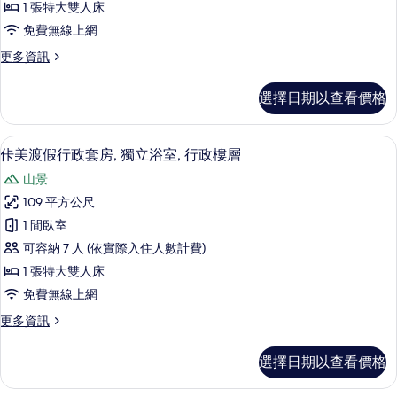
1 張特大雙人床
套
免費無線上網
房,
更
更多資訊
獨
多
立
瑞
選擇日期以查看價格
麗
浴
優
室,
質
佧美渡假行政套房, 獨立浴室, 行政樓
顯
16
套
佧美渡假行政套房, 獨立浴室, 行政樓層
高
示
房,
層
山景
獨
佧
立
的
109 平方公尺
美
浴
所
1 間臥室
室,
渡
高
有
可容納 7 人 (依實際入住人數計費)
假
層
相
1 張特大雙人床
的
行
片
免費無線上網
詳
政
情
更
更多資訊
套
多
房,
佧
選擇日期以查看價格
美
獨
渡