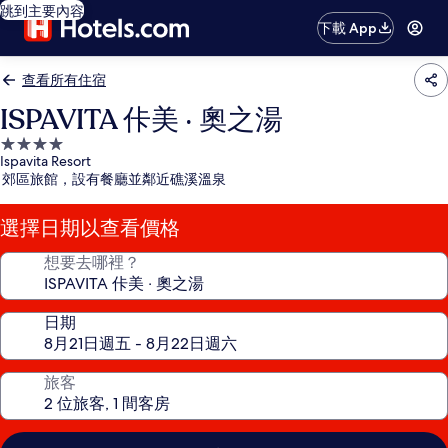
跳到主要內容
下載 App
查看所有住宿
ISPAVITA 佧美 ‧ 奧之湯
4.0
Ispavita Resort
星
郊區旅館，設有餐廳並鄰近礁溪溫泉
級
住
選擇日期以查看價格
宿
想要去哪裡？
日期
旅客