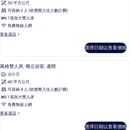
30 平方公尺
緻
可容納 2 人 (依實際入住人數計費)
雙
1 張加大雙人床
人
免費無線上網
房,
更
更多資訊
1
多
張
精
選擇日期以查看價格
緻
加
雙
大
人
風格雙人房, 獨立浴室, 邊間 | 高級
顯
6
房,
雙
風格雙人房, 獨立浴室, 邊間
示
1
人
城市景
張
風
床,
加
40 平方公尺
格
大
獨
可容納 4 人 (依實際入住人數計費)
雙
雙
立
人
1 張加大雙人床
人
床,
浴
免費無線上網
獨
房,
室
立
更
更多資訊
獨
浴
多
的
室
立
風
所
選擇日期以查看價格
的
格