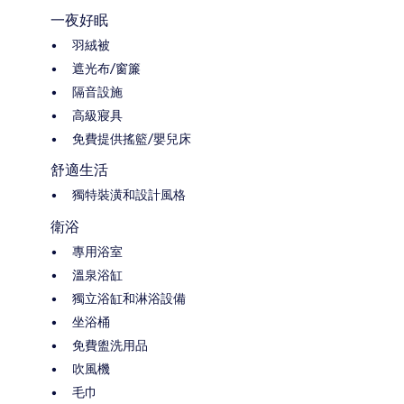
一夜好眠
羽絨被
遮光布/窗簾
隔音設施
高級寢具
免費提供搖籃/嬰兒床
舒適生活
獨特裝潢和設計風格
衛浴
專用浴室
溫泉浴缸
獨立浴缸和淋浴設備
坐浴桶
免費盥洗用品
吹風機
毛巾