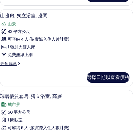
浴
詳
有
雙
室,
情
人
相
山邊房, 獨立浴室, 邊間 | 高級寢具
顯
8
房,
山邊房, 獨立浴室, 邊間
邊
片
示
獨
間
山景
立
山
浴
的
43 平方公尺
邊
室,
所
可容納 4 人 (依實際入住人數計費)
邊
房,
間
有
1 張加大雙人床
獨
的
相
免費無線上網
詳
立
片
情
更
更多資訊
浴
多
室,
山
選擇日期以查看價格
邊
邊
房,
間
獨
瑞麗優質套房, 獨立浴室, 高層 | 高
顯
6
立
瑞麗優質套房, 獨立浴室, 高層
的
示
浴
所
城市景
室,
瑞
邊
有
50 平方公尺
麗
間
相
1 間臥室
的
優
詳
片
可容納 5 人 (依實際入住人數計費)
質
情