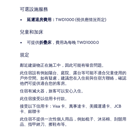
可選設施服務
延遲退房費用：
TWD1000 (視供應情況而定)
兒童和加床
可提供
折疊床
，費用為每晚 TWD1000.0
規定
鄰近建築物正在施工中，因此可能有噪音問題。
此住宿設有例如陽台、庭院、露台等可能不適合兒童使用的
戶外空間。如有疑慮，建議您在入住前與住宿方聯絡，確認
他們可提供適合您的客房。
住宿有滅火器，旅客可以安心入住。
此住宿接受以信用卡付款。
接受以下信用卡：Visa 卡、萬事達卡、美國運通卡、JCB
卡、銀聯卡
此住宿不提供一次性個人用品，例如梳子、沐浴棉、刮鬍用
品、指甲銼刀、擦鞋布等。