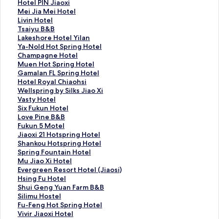
H
Hotel PIN Jiaoxi
o
M
Mei Jia Mei Hotel
t
e
L
Livin Hotel
e
i
i
T
Tsaiyu B&B
l
J
v
s
L
Lakeshore Hotel Yilan
P
i
i
a
a
Y
Ya-Nold Hot Spring Hotel
I
a
n
i
k
a
C
Champagne Hotel
N
M
H
y
e
-
h
M
Muen Hot Spring Hotel
J
e
o
u
s
N
a
u
G
Gamalan FL Spring Hotel
i
i
t
B
h
o
m
e
a
H
Hotel Royal Chiaohsi
a
H
e
&
o
l
p
n
m
o
W
Wellspring by Silks Jiao Xi
o
o
l
B
r
d
a
H
a
t
e
V
Vasty Hotel
x
t
的
的
e
H
g
o
l
e
l
a
S
Six Fukun Hotel
i
e
連
連
H
o
n
t
a
l
l
s
i
L
Love Pine B&B
的
l
結
結
o
t
e
S
n
R
s
t
x
o
F
Fukun 5 Motel
連
的
t
S
H
p
F
o
p
y
F
v
u
J
Jiaoxi 21 Hotspring Hotel
結
連
e
p
o
r
L
y
r
H
u
e
k
i
S
Shankou Hotspring Hotel
結
l
r
t
i
S
a
i
o
k
P
u
a
h
S
Spring Fountain Hotel
Y
i
e
n
p
l
n
t
u
i
n
o
a
p
M
Mu Jiao Xi Hotel
i
n
l
g
r
C
g
e
n
n
5
x
n
r
u
E
Evergreen Resort Hotel (Jiaosi)
l
g
的
H
i
h
b
l
H
e
M
i
k
i
J
v
H
Hsing Fu Hotel
a
H
連
o
n
i
y
的
o
B
o
2
o
n
i
e
s
S
Shui Geng Yuan Farm B&B
n
o
結
t
g
a
S
連
t
&
t
1
u
g
a
r
i
h
S
Silimu Hostel
的
t
e
H
o
i
結
e
B
e
H
H
F
o
g
n
u
i
F
Fu-Feng Hot Spring Hotel
連
e
l
o
h
l
l
的
l
o
o
o
X
r
g
i
l
u
V
Vivir Jiaoxi Hotel