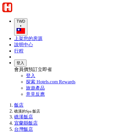
TWD
•
上架您的房源
說明中心
行程
登入
會員價預訂立即省
登入
探索 Hotels.com Rewards
旅遊產品
意見反應
飯店
礁溪的Spa 飯店
礁溪飯店
宜蘭縣飯店
台灣飯店