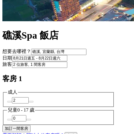
礁溪Spa 飯店
想要去哪裡？
日期
旅客
客房 1
成人
兒童
0 - 17 歲
加訂一間客房