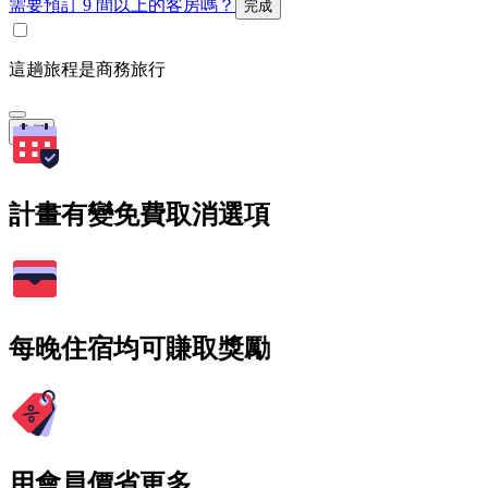
需要預訂 9 間以上的客房嗎？
完成
這趟旅程是商務旅行
搜尋
計畫有變免費取消選項
每晚住宿均可賺取獎勵
用會員價省更多