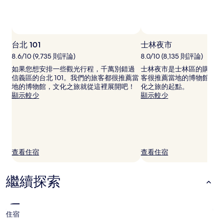
住
宿
1
晚
為
台北 101
士林夜市
條
件
8.6/10 (9,735 則評論)
8.0/10 (8,135 則評論)
所
如果您想安排一些觀光行程，千萬別錯過
士林夜市是士林區的購物
搜
信義區的台北 101。我們的旅客都很推薦當
客很推薦當地的博物館，
尋
地的博物館，文化之旅就從這裡展開吧！
化之旅的起點。
到
顯示較少
顯示較少
的
價
格。
價
格
和
查看住宿
查看住宿
供
應
情
繼續探索
況
可
能
會
有
住宿