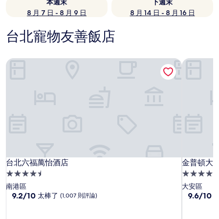
本週末
下週末
8 月 7 日 - 8 月 9 日
8 月 14 日 - 8 月 16 日
台北寵物友善飯店
台北六福萬怡酒店
金普頓大安酒
台北六福萬怡酒店
金普頓大安酒
台北六福萬怡酒店
金普頓大安酒
4.5
4.5
星
星
南港區
大安區
級
9.2
級
9.6
9.2/10
9.6/10
太棒了
(1,007 則評論)
分，
分，
住
住
滿
滿
宿
宿