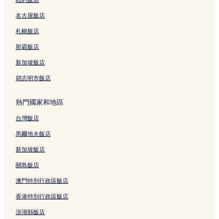
信義區飯店
名古屋飯店
西門町飯店
札幌飯店
捷運忠孝復興站附近的飯店
捷運南港展覽館站附近的飯店
那霸飯店
捷運松山站/松山車站附近的飯店
新加坡飯店
中山公園附近的飯店
胡志明市飯店
捷運南港站/南港車站附近的飯店
熱門國家和地區
內湖區飯店
台灣飯店
國立政治大學附近的飯店
馬爾地夫飯店
捷運松江南京站附近的飯店
三重區飯店
新加坡飯店
萬華區飯店
關島飯店
台北飯店
澳門特別行政區飯店
國泰綜合醫院附近的飯店
香港特別行政區飯店
新北市飯店
澎湖縣飯店