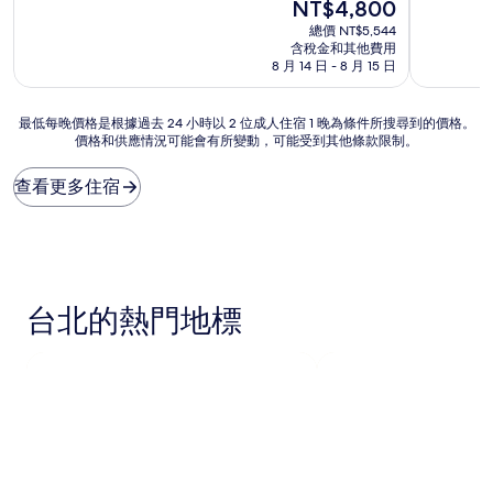
分
現
分
NT$4,800
10
在
10
總價 NT$5,544
分，
價
分，
含稅金和其他費用
太
格
好
8 月 14 日 - 8 月 15 日
棒
為
極
了，
NT$4,800
了，
最
(1,007
(627
最低每晚價格是根據過去 24 小時以 2 位成人住宿 1 晚為條件所搜尋到的價格。
價格和供應情況可能會有所變動，可能受到其他條款限制。
低
則
則
每
評
評
晚
論)
論)
查看更多住宿
價
格
是
根
據
過
台北的熱門地標
去
24
小
時
以
2
位
成
人