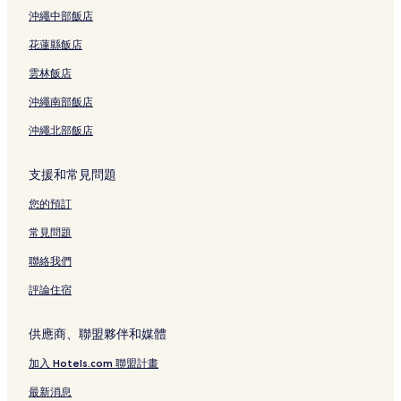
新店區飯店
沖繩中部飯店
大稻埕碼頭附近的飯店
花蓮縣飯店
台北市立動物園附近的飯店
雲林飯店
捷運善導寺站附近的飯店
沖繩南部飯店
捷運信義安和站附近的飯店
沖繩北部飯店
台北 101附近的飯店
捷運圓山站附近的飯店
支援和常見問題
台北車站附近的飯店
您的預訂
饒河街觀光夜市附近的飯店
常見問題
台北松山機場附近的飯店
聯絡我們
捷運國父紀念館站附近的飯店
評論住宿
捷運劍潭站附近的飯店
中山區飯店
供應商、聯盟夥伴和媒體
台北國際會議中心附近的飯店
加入 Hotels.com 聯盟計畫
五分埔成衣街附近的飯店
最新消息