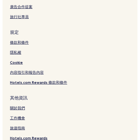
捷運象山站附近的飯店
廣告合作提案
新北市的寵物友善飯店
旅行社專員
五分埔成衣街附近的奢華飯店
五分埔成衣街附近的平價飯店
規定
五分埔成衣街附近的親子飯店
條款和條件
五分埔成衣街附近的方便購物的飯店
隱私權
忠孝路附近的商務飯店
Cookie
忠孝路附近的平價飯店
內容指引和報告內容
忠孝路附近的設有健身中心的飯店
Hotels.com Rewards 條款和條件
忠孝路附近的設有游泳池的飯店
忠孝路附近的親子飯店
其他資訊
忠孝路附近的精品飯店
關於我們
忠孝路附近的提供免費早餐的飯店
工作機會
台北的設有健身中心的飯店
旅遊指南
台北的方便購物的飯店
Hotels.com Rewards