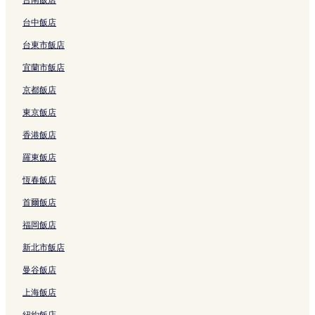
三軍總醫院內湖總院附近的飯店
台中飯店
捷運台大醫院站附近的飯店
林口長庚紀念醫院附近的飯店
台東市飯店
四四南村簡單市集附近的飯店
宜蘭市飯店
捷運忠孝新生站附近的飯店
京都飯店
捷運大坪林站附近的飯店
東京飯店
捷運台電大樓站附近的飯店
香港飯店
捷運市政府站附近的飯店
羅東飯店
國立台灣大學附近的飯店
恆春飯店
國立台灣科技大學附近的飯店
首爾飯店
永和區飯店
福岡飯店
北投區飯店
新北市飯店
華山 1914 文化創意產業園區附近的飯店
曼谷飯店
南港區飯店
上海飯店
松山區飯店
紐約飯店