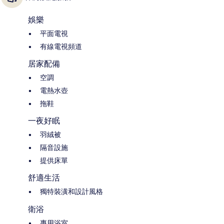
娛樂
平面電視
有線電視頻道
居家配備
空調
電熱水壺
拖鞋
一夜好眠
羽絨被
隔音設施
提供床單
舒適生活
獨特裝潢和設計風格
衛浴
專用浴室