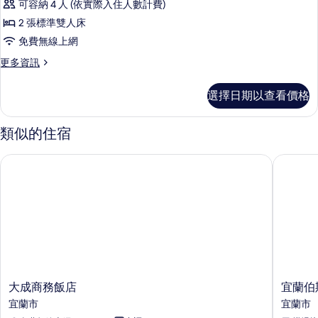
可容納 4 人 (依實際入住人數計費)
2 張標準雙人床
免費無線上網
更
更多資訊
多
溫
選擇日期以查看價格
馨
四
人
類似的住宿
房
的
大成商務飯店
宜蘭伯斯
詳
情
大
宜
大成商務飯店
宜蘭伯
成
蘭
宜蘭市
宜蘭市
商
伯