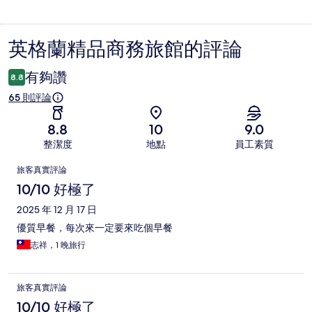
英格蘭精品商務旅館的評論
評
論
有夠讚
8.8
65 則評論
8.8
10
9.0
整潔度
地點
員工素質
評
旅客真實評論
論
10/10 好極了
2025 年 12 月 17 日
優質早餐，每次來一定要來吃個早餐
志祥，1 晚旅行
旅客真實評論
10/10 好極了