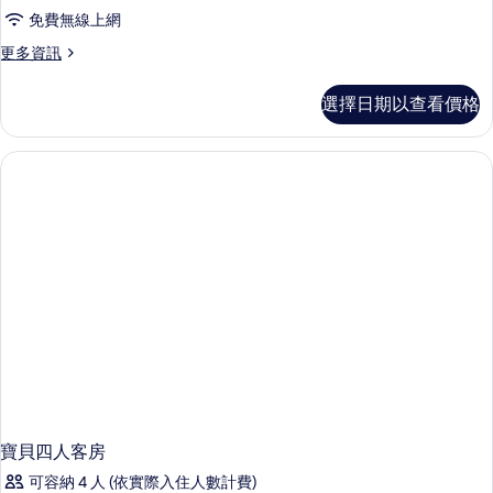
免費無線上網
更
更多資訊
多
經
選擇日期以查看價格
典
雙
人
房
的
詳
情
寶貝四人客房
可容納 4 人 (依實際入住人數計費)