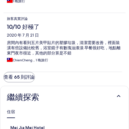
1 晚旅行
旅客真實評論
10/10 好極了
2020 年 7 月 21 日
房間內有看到五片美甲貼片的塑膠垃圾，清潔需要改善，裡面裝
潢有些設備比較舊，浴室鏡子有數塊油漆漬 早餐很好吃，地點離
東門夜市很近，其他的部分算是不錯
ChienCheng，1 晚旅行
查看 65 則評論
繼續探索
住宿
M
Mei Jia Mei Hotel