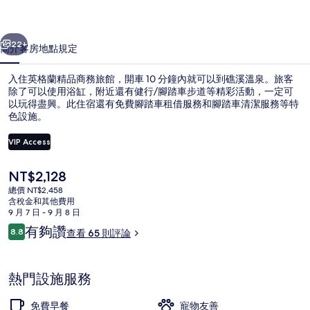
務
一個
下一個
旅
22+
簡介
客房
地點
規定
館
入住英格蘭精品商務旅館，開車 10 分鐘內就可以到礁溪溫泉。旅客
的
除了可以使用浴缸，附近還有健行/腳踏車步道等精彩活動，一定可
以玩得盡興。此住宿還有免費腳踏車租借服務和腳踏車清潔服務等特
相
色設施。
片
VIP Access
集
目
NT$2,128
前
總價 NT$2,458
外觀
的
含稅金和其他費用
價
9 月 7 日 - 9 月 8 日
格
評
有夠讚
8.8
查看 65 則評論
是
8.8 分，滿分 10 分，
論
NT$2,128
熱門設施服務
免費早餐
寵物友善