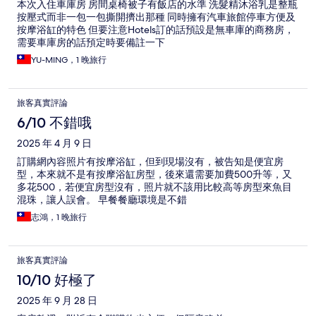
本次入住車庫房 房間桌椅被子有飯店的水準 洗髮精沐浴乳是整瓶
按壓式而非一包一包撕開擠出那種 同時擁有汽車旅館停車方便及
按摩浴缸的特色 但要注意Hotels訂的話預設是無車庫的商務房，
需要車庫房的話預定時要備註一下
YU-MING，1 晚旅行
旅客真實評論
6/10 不錯哦
2025 年 4 月 9 日
訂購網內容照片有按摩浴缸，但到現場沒有，被告知是便宜房
型，本來就不是有按摩浴缸房型，後來還需要加費500升等，又
多花500，若便宜房型沒有，照片就不該用比較高等房型來魚目
混珠，讓人誤會。 早餐餐廳環境是不錯
志鴻，1 晚旅行
旅客真實評論
10/10 好極了
2025 年 9 月 28 日