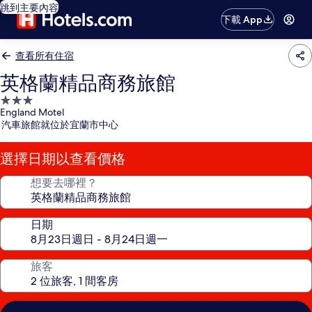
跳到主要內容
下載 App
查看所有住宿
英格蘭精品商務旅館
3.0
England Motel
星
汽車旅館就位於宜蘭市中心
級
住
選擇日期以查看價格
宿
想要去哪裡？
日期
旅客