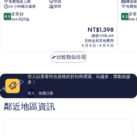
免費無線上網
空調
機場接
務
斯
24 小時櫃台服務
禁煙
免費無
飯
飯
店
店
8.0
8.2
非常好
非常
8.0
8.2
宜
宜
分，
分，
364 則評論
846
蘭
蘭
滿
滿
現
NT$1,398
市
市
分
分
在
10
10
總價 NT$1,615
價
含稅金和其他費用
分，
分，
格
9 月 8 日 - 9 月 9 日
非
非
為
常
常
NT$1,398
比較類似住宿
好，
好，
364
846
則
則
評
評
登入以查看符合資格的折扣和禮遇。玩越多，獎勵就越
論
論
多！
登入
免費註冊
鄰近地區資訊