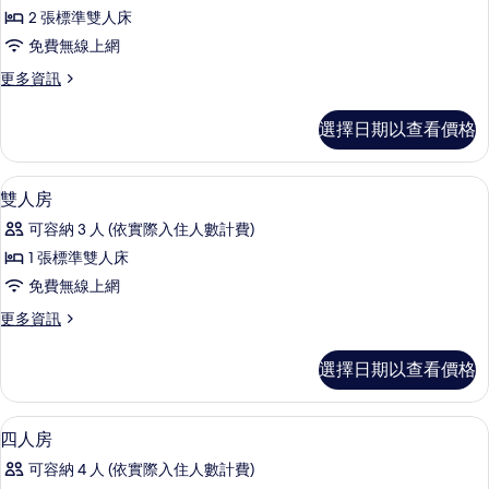
2 張標準雙人床
免費無線上網
更
更多資訊
多
寶
選擇日期以查看價格
貝
四
人
淋浴設備、免費盥洗用品、吹風機、拖
顯
11
客
雙人房
示
房
可容納 3 人 (依實際入住人數計費)
的
雙
詳
1 張標準雙人床
人
情
免費無線上網
房
更
更多資訊
的
多
所
雙
選擇日期以查看價格
人
有
房
相
的
淋浴設備、免費盥洗用品、吹風機、拖
顯
6
詳
四人房
片
示
情
可容納 4 人 (依實際入住人數計費)
四