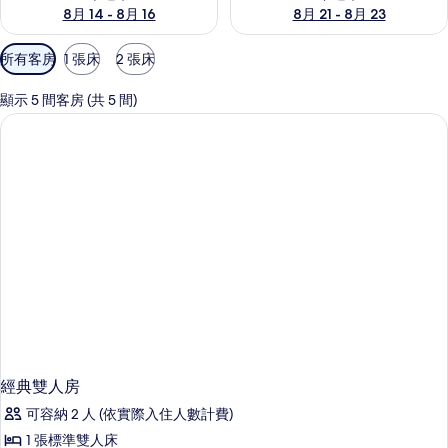
8月 14 - 8月 16
8月 21 - 8月 23
可
所有客房
1 張床
2 張床
用
的
顯示 5 間客房 (共 5 間)
客
房
篩
選
條
件
經典雙人房
可容納 2 人 (依實際入住人數計費)
1 張標準雙人床