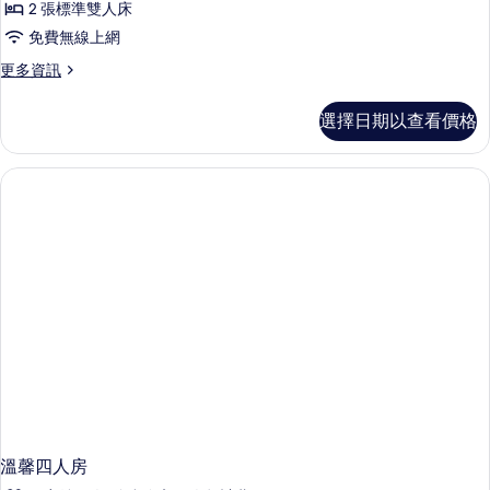
2 張標準雙人床
人
免費無線上網
房
更
更多資訊
的
多
所
四
選擇日期以查看價格
人
有
房
相
的
詳
片
情
溫馨四人房