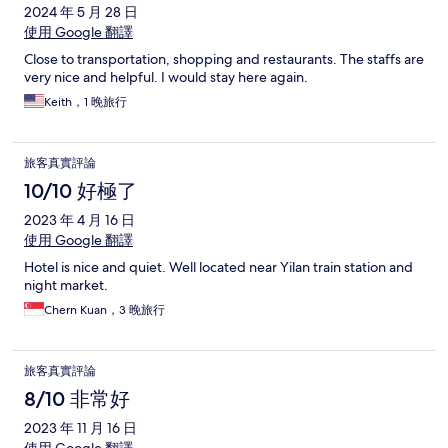
2024 年 5 月 28 日
使用 Google 翻譯
Close to transportation, shopping and restaurants. The staffs are
very nice and helpful. I would stay here again.
Keith，1 晚旅行
旅客真實評論
10/10 好極了
2023 年 4 月 16 日
使用 Google 翻譯
Hotel is nice and quiet. Well located near Yilan train station and
night market.
Chern Kuan，3 晚旅行
旅客真實評論
8/10 非常好
2023 年 11 月 16 日