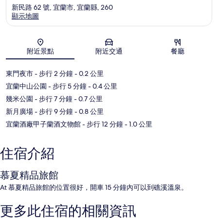
新民路 62 號, 宜蘭市, 宜蘭縣, 260
顯示地圖
地圖
附近景點
附近交通
餐廳
東門夜市
- 步行 2 分鐘
- 0.2 公里
宜蘭中山公園
- 步行 5 分鐘
- 0.4 公里
幾米公園
- 步行 7 分鐘
- 0.7 公里
新月廣場
- 步行 9 分鐘
- 0.8 公里
宜蘭酒廠甲子蘭酒文物館
- 步行 12 分鐘
- 1.0 公里
住宿介紹
慕夏精品旅館
At 慕夏精品旅館的位置很好，開車 15 分鐘內可以到礁溪溫泉。
更多此住宿的相關資訊