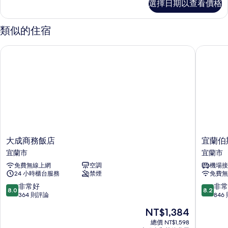
選擇日期以查看價格
有
Double
Room
相
的
類似的住宿
片
詳
情
大成商務飯店
宜蘭伯斯
大
宜
大成商務飯店
宜蘭伯
成
蘭
宜蘭市
宜蘭市
商
伯
免費無線上網
空調
機場接
務
斯
24 小時櫃台服務
禁煙
免費無
飯
飯
店
店
8.0
8.2
非常好
非常
8.0
8.2
宜
宜
分，
分，
364 則評論
846
蘭
蘭
滿
滿
現
NT$1,384
市
市
分
分
在
10
10
總價 NT$1,598