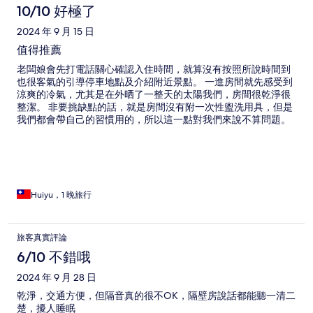
10/10 好極了
2024 年 9 月 15 日
值得推薦
老闆娘會先打電話關心確認入住時間，就算沒有按照所說時間到
也很客氣的引導停車地點及介紹附近景點。 一進房間就先感受到
涼爽的冷氣，尤其是在外晒了一整天的太陽我們，房間很乾淨很
整潔。 非要挑缺點的話，就是房間沒有附一次性盥洗用具，但是
我們都會帶自己的習慣用的，所以這一點對我們來說不算問題。
Huiyu，1 晚旅行
旅客真實評論
6/10 不錯哦
2024 年 9 月 28 日
乾淨，交通方便，但隔音真的很不OK，隔壁房說話都能聽一清二
楚，擾人睡眠