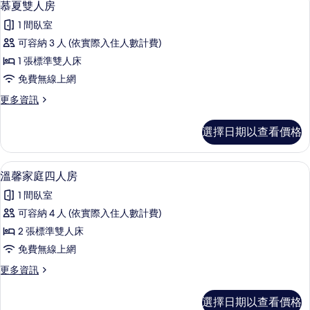
4
慕夏雙人房
房
示
篩
1 間臥室
慕
選
可容納 3 人 (依實際入住人數計費)
夏
條
1 張標準雙人床
雙
件
免費無線上網
人
更
更多資訊
房
多
的
慕
選擇日期以查看價格
夏
所
雙
有
人
溫馨家庭四人房 | 迷你吧、書桌、免
顯
13
房
溫馨家庭四人房
相
示
的
片
1 間臥室
詳
溫
情
可容納 4 人 (依實際入住人數計費)
馨
2 張標準雙人床
家
免費無線上網
庭
更
更多資訊
四
多
人
溫
選擇日期以查看價格
馨