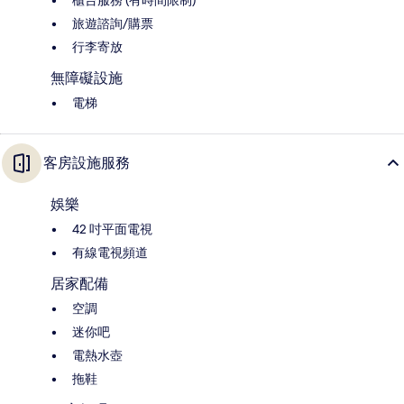
櫃台服務 (有時間限制)
旅遊諮詢/購票
行李寄放
無障礙設施
電梯
客房設施服務
娛樂
42 吋平面電視
有線電視頻道
居家配備
空調
迷你吧
電熱水壺
拖鞋