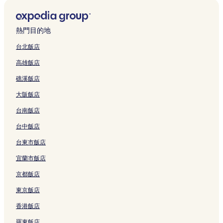
(
l
結
結
連
H
n
H
t
a
H
H
e
u
J
-
結
o
H
o
e
o
o
o
n
H
i
Y
t
o
t
l
x
t
t
的
s
a
i
e
t
e
的
i
e
e
連
i
熱門目的地
o
-
l
e
l
連
的
l
l
結
a
s
L
的
l
的
結
連
Y
的
n
台北飯店
i
a
連
的
連
結
i
連
g
高雄飯店
)
n
結
連
結
l
結
H
的
B
結
a
o
礁溪飯店
連
r
n
t
結
a
的
e
大阪飯店
n
連
l
c
結
的
台南飯店
h
連
的
結
台中飯店
連
台東市飯店
結
宜蘭市飯店
京都飯店
東京飯店
香港飯店
羅東飯店