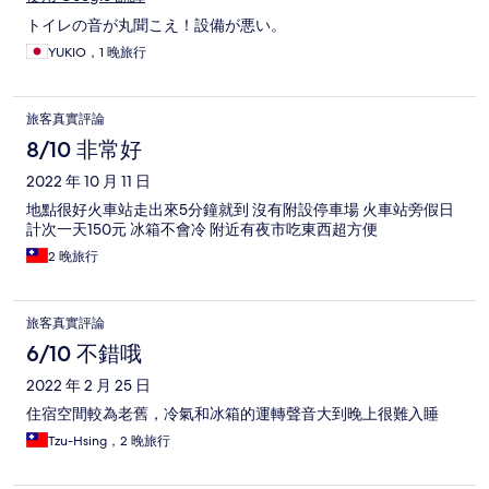
トイレの音が丸聞こえ！設備が悪い。
YUKIO，1 晚旅行
旅客真實評論
8/10 非常好
2022 年 10 月 11 日
地點很好火車站走出來5分鐘就到 沒有附設停車場 火車站旁假日
計次一天150元 冰箱不會冷 附近有夜市吃東西超方便
2 晚旅行
旅客真實評論
6/10 不錯哦
2022 年 2 月 25 日
住宿空間較為老舊，冷氣和冰箱的運轉聲音大到晚上很難入睡
Tzu-Hsing，2 晚旅行