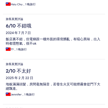
Hsiu Chu，1 晚旅行
旅客真實評論
6/10 不錯哦
2024 年 7 月 7 日
飯店裏不錯，但電梯跟一樓外面的環境髒亂，有噁心異味，出入
時都需憋氣，很不ok
??，1 晚旅行
旅客真實評論
2/10 不太好
2025 年 2 月 22 日
地板滿滿頭髮，房間毫無隔音，若發生火災可能煙霧會從門下大
縫飄進。
Jennifer，1 晚旅行