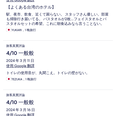
使用 Google 翻譯
【よくある台湾のホテル】
駅、夜市、飲食、近くて困らない。 スタッフさん優しい。部屋
も掃除行き届いてる。 バスタオルが2枚…フェイスタオルとバ
スタオルセットの希望。これに朝食込みなら言うことない。
YUKARI，1 晚旅行
旅客真實評論
4/10 一般般
2024 年 3 月 11 日
使用 Google 翻譯
トイレの使用音が、丸聞こえ。トイレの壁がない。
TEZUKA，1 晚旅行
旅客真實評論
4/10 一般般
2024 年 3 月 16 日
使用 Google 翻譯