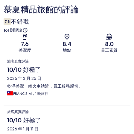
慕夏精品旅館的評論
評
論
不錯哦
7.8
161 則評論
7.6
8.4
8.0
整潔度
地點
員工素質
評
旅客真實評論
論
10/10 好極了
2026 年 3 月 25 日
乾淨整潔，離火車站近，員工服務親切。
FRANCIS M，1 晚旅行
旅客真實評論
10/10 好極了
2026 年 1 月 11 日