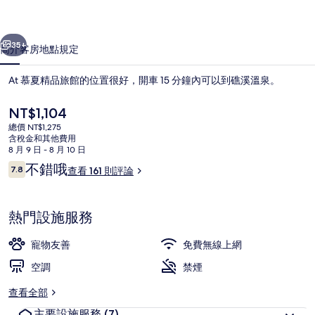
的
一個
下一個
相
35+
簡介
客房
地點
規定
片
At 慕夏精品旅館的位置很好，開車 15 分鐘內可以到礁溪溫泉。
集
目
NT$1,104
前
總價 NT$1,275
的
含稅金和其他費用
價
8 月 9 日 - 8 月 10 日
格
評
不錯哦
7.8
查看 161 則評論
是
7.8 分，滿分 10 分，
論
NT$1,104
住宿正面
熱門設施服務
寵物友善
免費無線上網
空調
禁煙
查看全部
主要設施服務
(7)