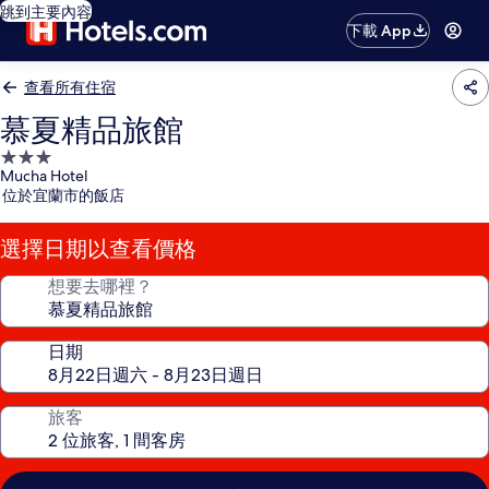
跳到主要內容
下載 App
查看所有住宿
慕夏精品旅館
3.0
Mucha Hotel
星
位於宜蘭市的飯店
級
住
選擇日期以查看價格
宿
想要去哪裡？
日期
旅客