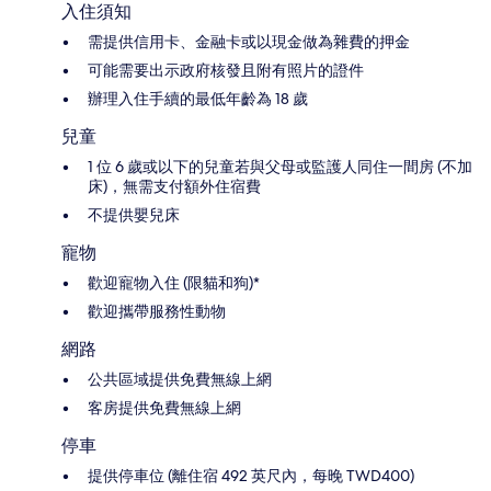
入住須知
需提供信用卡、金融卡或以現金做為雜費的押金
可能需要出示政府核發且附有照片的證件
辦理入住手續的最低年齡為 18 歲
兒童
1 位 6 歲或以下的兒童若與父母或監護人同住一間房 (不加
床)，無需支付額外住宿費
不提供嬰兒床
寵物
歡迎寵物入住 (限貓和狗)*
歡迎攜帶服務性動物
網路
公共區域提供免費無線上網
客房提供免費無線上網
停車
提供停車位 (離住宿 492 英尺內，每晚 TWD400)