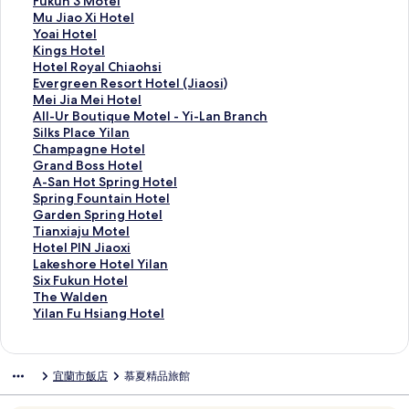
t
h
t
l
i
F
Fukun 3 Motel
L
i
y
l
v
u
M
Mu Jiao Xi Hotel
u
t
H
s
i
k
u
Y
Yoai Hotel
x
e
o
p
r
u
J
o
K
Kings Hotel
u
P
t
r
J
n
i
a
i
H
Hotel Royal Chiaohsi
r
a
e
i
i
3
a
i
n
o
E
Evergreen Resort Hotel (Jiaosi)
y
r
l
n
a
M
o
H
g
t
v
M
Mei Jia Mei Hotel
H
i
的
g
o
o
X
o
s
e
e
e
A
All-Ur Boutique Motel - Yi-Lan Branch
o
s
連
b
x
t
i
t
H
l
r
i
l
S
Silks Place Yilan
t
的
結
y
i
e
H
e
o
R
g
J
l
i
C
Champagne Hotel
e
連
S
H
l
o
l
t
o
r
i
-
l
h
G
Grand Boss Hotel
l
結
i
o
的
t
的
e
y
e
a
U
k
a
r
A
A-San Hot Spring Hotel
-
l
t
連
e
連
l
a
e
M
r
s
m
a
-
S
Spring Fountain Hotel
J
k
e
結
l
結
的
l
n
e
B
P
p
n
S
p
G
Garden Spring Hotel
i
s
l
的
連
C
R
i
o
l
a
d
a
r
a
T
Tianxiaju Motel
a
J
的
連
結
h
e
H
u
a
g
B
n
i
r
i
H
Hotel PIN Jiaoxi
o
i
連
結
i
s
o
t
c
n
o
H
n
d
a
o
L
Lakeshore Hotel Yilan
X
a
結
a
o
t
i
e
e
s
o
g
e
n
t
a
S
Six Fukun Hotel
i
o
o
r
e
q
Y
H
s
t
F
n
x
e
k
i
T
The Walden
的
X
h
t
l
u
i
o
H
S
o
S
i
l
e
x
h
Y
Yilan Fu Hsiang Hotel
連
i
s
H
的
e
l
t
o
p
u
p
a
P
s
F
e
i
結
的
i
o
連
M
a
e
t
r
n
r
j
I
h
u
W
l
連
的
t
結
o
n
l
e
i
t
i
u
N
o
k
a
a
宜蘭市飯店
慕夏精品旅館
結
連
e
t
的
的
l
n
a
n
M
J
r
u
l
n
結
l
e
連
連
的
g
i
g
o
i
e
n
d
F