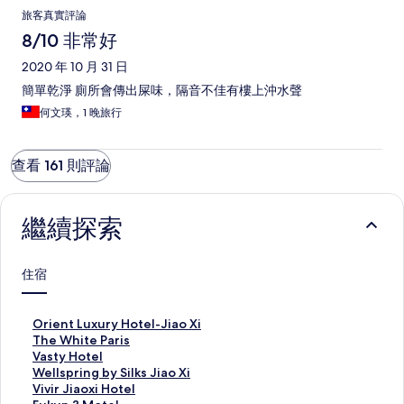
旅客真實評論
8/10 非常好
2020 年 10 月 31 日
簡單乾淨 廁所會傳出屎味，隔音不佳有樓上沖水聲
何文瑛，1 晚旅行
查看 161 則評論
繼續探索
住宿
O
Orient Luxury Hotel-Jiao Xi
r
T
The White Paris
i
h
V
Vasty Hotel
e
e
a
W
Wellspring by Silks Jiao Xi
n
W
s
e
V
Vivir Jiaoxi Hotel