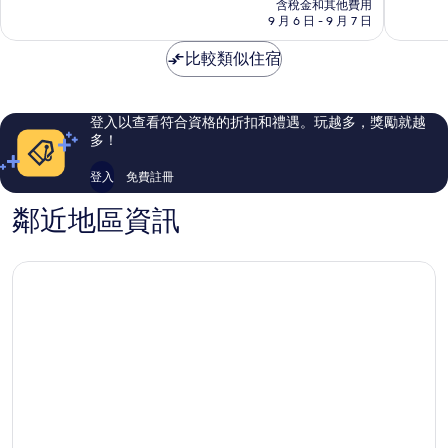
價
含稅金和其他費用
分，
分，
格
9 月 6 日 - 9 月 7 日
非
非
為
常
常
NT$1,384
比較類似住宿
好，
好，
364
846
則
則
評
評
登入以查看符合資格的折扣和禮遇。玩越多，獎勵就越
論
論
多！
登入
免費註冊
鄰近地區資訊