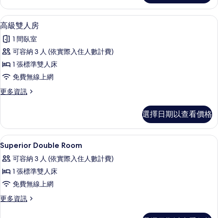
房
家
的
庭
高級雙人房 | 迷你吧、書桌、免費無線
顯
7
四
高級雙人房
所
示
人
有
1 間臥室
房
高
的
相
可容納 3 人 (依實際入住人數計費)
級
詳
片
1 張標準雙人床
情
雙
免費無線上網
人
更
更多資訊
房
多
的
高
選擇日期以查看價格
級
所
雙
有
人
迷你吧、書桌、免費無線上網、床單
顯
7
房
Superior Double Room
相
示
的
片
可容納 3 人 (依實際入住人數計費)
詳
Superior
情
1 張標準雙人床
Double
免費無線上網
Room
的
更
更多資訊
多
所
Superior