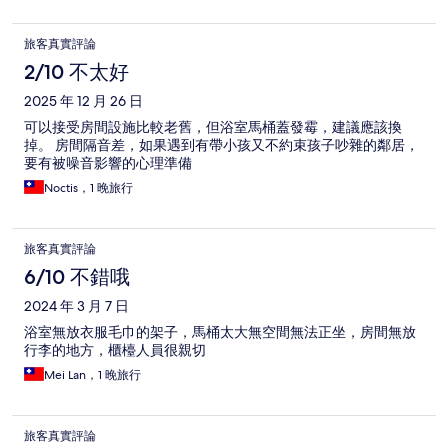
旅客真實評論
2/10 不太好
2025 年 12 月 26 日
可以接受房間設施比較老舊，但浴室馬桶蓋發霉，建議應該換
掉。 房間隔音差，如果遇到有帶小孩又不約束孩子吵雜的鄰居，
要有被噪音影響的心理準備
Noctis，1 晚旅行
旅客真實評論
6/10 不錯哦
2024 年 3 月 7 日
浴室無放衣服毛巾的架子，馬桶太大無空間無法正坐，房間無放
行李的地方，櫃檯人員很親切
Mei Lan，1 晚旅行
旅客真實評論