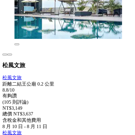
松風文旅
松風文旅
距離二結王公廟 0.2 公里
8.8/10
有夠讚
(105 則評論)
NT$3,149
總價 NT$3,637
含稅金和其他費用
8 月 10 日 - 8 月 11 日
松風文旅