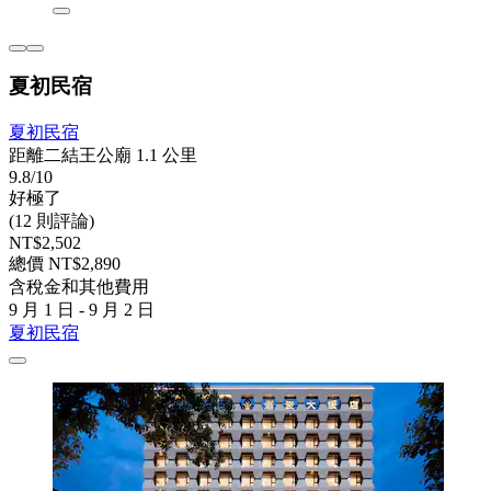
夏初民宿
夏初民宿
距離二結王公廟 1.1 公里
9.8/10
好極了
(12 則評論)
NT$2,502
總價 NT$2,890
含稅金和其他費用
9 月 1 日 - 9 月 2 日
夏初民宿