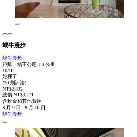
蝸牛漫步
蝸牛漫步
距離二結王公廟 1.4 公里
10/10
好極了
(39 則評論)
NT$2,832
總價 NT$3,271
含稅金和其他費用
8 月 9 日 - 8 月 10 日
蝸牛漫步