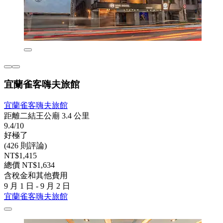
宜蘭雀客嗨夫旅館
宜蘭雀客嗨夫旅館
距離二結王公廟 3.4 公里
9.4/10
好極了
(426 則評論)
NT$1,415
總價 NT$1,634
含稅金和其他費用
9 月 1 日 - 9 月 2 日
宜蘭雀客嗨夫旅館