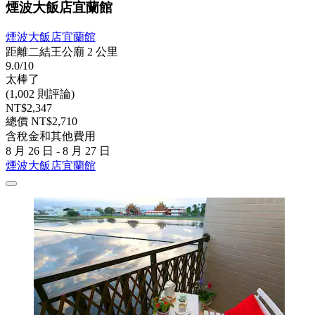
煙波大飯店宜蘭館
煙波大飯店宜蘭館
距離二結王公廟 2 公里
9.0/10
太棒了
(1,002 則評論)
NT$2,347
總價 NT$2,710
含稅金和其他費用
8 月 26 日 - 8 月 27 日
煙波大飯店宜蘭館