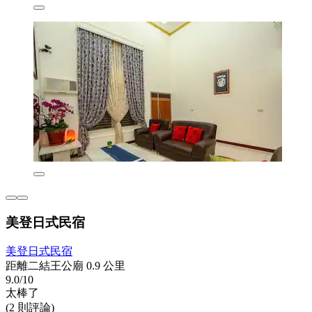
美登日式民宿
美登日式民宿
距離二結王公廟 0.9 公里
9.0/10
太棒了
(2 則評論)